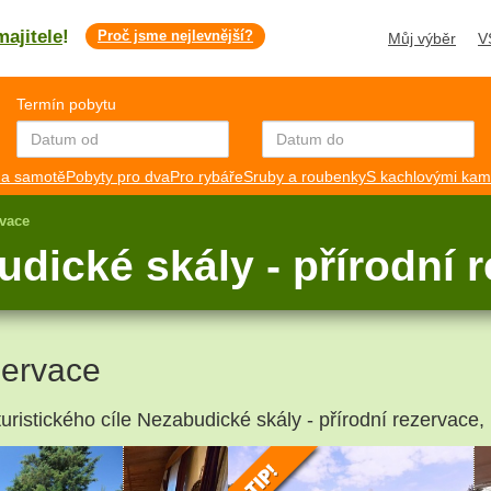
majitele
!
Proč jsme nejlevnější?
Můj výběr
V
Termín pobytu
a samotě
Pobyty pro dva
Pro rybáře
Sruby a roubenky
S kachlovými ka
rvace
dické skály - přírodní 
zervace
turistického cíle Nezabudické skály - přírodní rezervace,