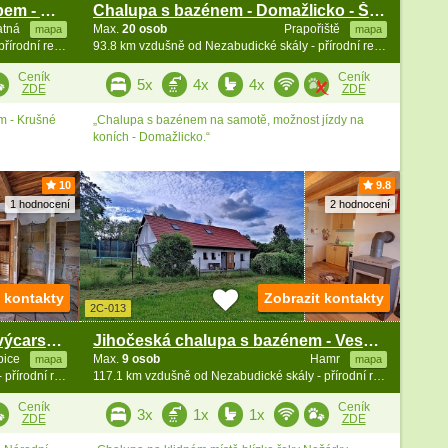
Chalupa s pecí a vinným sklepem - Krušné hory
Chalupa s bazénem - Domažlicko - Šumava
atná
Max.
20 osob
Prapořiště
mapa
mapa
86.5 km vzdušně od Nezabudické skály - přírodní rezervace
93.8 km vzdušně od Nezabudické skály - přírodní rezervace
Ceník
Ceník
5x
4x
4x
ZDE
ZDE
m - Krušné
„Chalupa s bazénem na samotě, možnost jízdy na
koních - Domažlicko.“
10
9.8
1 hodnocení
2 hodnocení
t kontakty
Zobrazit kontakty
2C-013
Wellness roubenka - České Švýcarsko - Lužické hory
Jihočeská chalupa s bazénem - Veselí nad Lužnicí
bice
Max.
9 osob
Hamr
mapa
mapa
106.1 km vzdušně od Nezabudické skály - přírodní rezervace
117.1 km vzdušně od Nezabudické skály - přírodní rezervace
Ceník
Ceník
3x
1x
1x
ZDE
ZDE