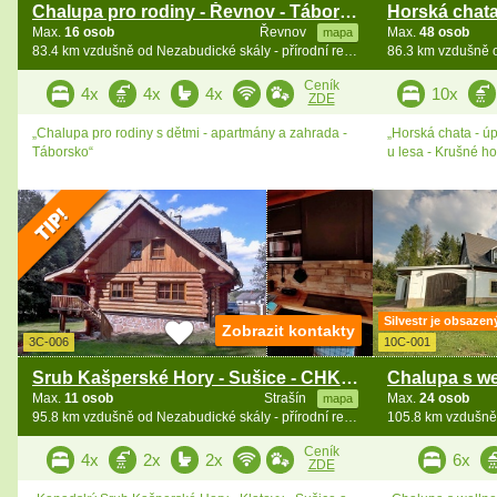
Chalupa pro rodiny - Řevnov - Táborsko
Max.
16 osob
Řevnov
Max.
48 osob
mapa
83.4 km vzdušně od Nezabudické skály - přírodní rezervace
Ceník
4x
4x
4x
10x
ZDE
„Chalupa pro rodiny s dětmi - apartmány a zahrada -
„Horská chata - úp
Táborsko“
u lesa - Krušné ho
Silvestr je obsazen
Zobrazit kontakty
3C-006
10C-001
Srub Kašperské Hory - Sušice - CHKO Šumava
Max.
11 osob
Strašín
Max.
24 osob
mapa
95.8 km vzdušně od Nezabudické skály - přírodní rezervace
Ceník
4x
2x
2x
6x
ZDE