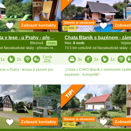
Silvestr je obsazený
Zobrazit kontakty
Zobrazi
1C-005
Rodinná chata v lese - u Prahy - přehrada Vrané
Březová
Max.
8 osob
Vojsl
mapa
42.5 km vzdušně od Nezabudické skály - přírodní rezervace
Ceník
1x
1x
3x
1x
1x
ZDE
ese u Prahy - terasa a zázemí pro
„Chata v CHKO Blaník s venkovním zast
bazénem - Konopiště“
Silvestr je obsazený
Zobrazit kontakty
Zobrazi
4C-001