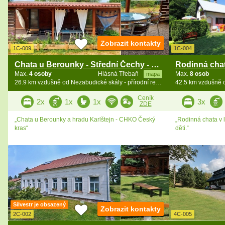
Zobrazit kontakty
1C-009
1C-004
Chata u Berounky - Střední Čechy - Karlštejn
Max.
4 osoby
Hlásná Třebaň
Max.
8 osob
mapa
26.9 km vzdušně od Nezabudické skály - přírodní rezervace
Ceník
2x
1x
1x
3x
ZDE
„Chata u Berounky a hradu Karlštejn - CHKO Český
„Rodinná chata v l
kras“
děti.“
Silvestr je obsazený
Zobrazit kontakty
2C-002
4C-005