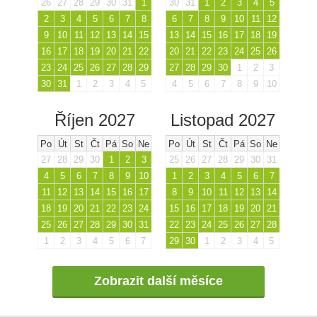
26
27
28
29
30
31
1
30
31
1
2
3
4
5
2
3
4
5
6
7
8
6
7
8
9
10
11
12
9
10
11
12
13
14
15
13
14
15
16
17
18
19
16
17
18
19
20
21
22
20
21
22
23
24
25
26
23
24
25
26
27
28
29
27
28
29
30
1
2
3
30
31
1
2
3
4
5
4
5
6
7
8
9
10
Říjen 2027
Listopad 2027
Po
Út
St
Čt
Pá
So
Ne
Po
Út
St
Čt
Pá
So
Ne
27
28
29
30
1
2
3
25
26
27
28
29
30
31
4
5
6
7
8
9
10
1
2
3
4
5
6
7
11
12
13
14
15
16
17
8
9
10
11
12
13
14
18
19
20
21
22
23
24
15
16
17
18
19
20
21
25
26
27
28
29
30
31
22
23
24
25
26
27
28
1
2
3
4
5
6
7
29
30
1
2
3
4
5
Zobrazit další měsíce