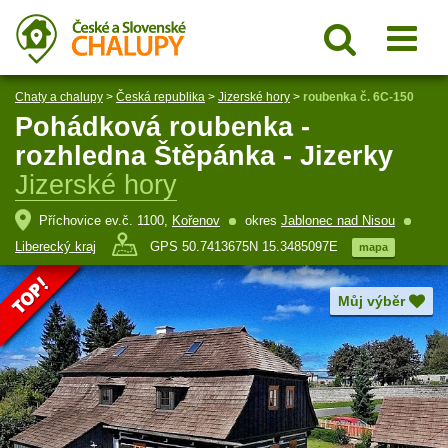
Chaty a chalupy
>
Česká republika
>
Jizerské hory
>
roubenka č. 6C-150
Pohádková roubenka -
rozhledna Štěpánka - Jizerky
Jizerské hory
Příchovice ev.č. 1100,
Kořenov
okres
Jablonec nad Nisou
Liberecký kraj
GPS 50.7413675N 15.3485097E
mapa
Můj výběr