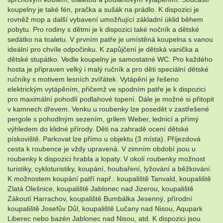
koupelny je také fén, pračka a sušák na prádlo. K dispozici je
rovněž mop a další vybavení umožňující základní úklid během
pobytu. Pro rodiny s dětmi je k dispozici také nočník a dětské
sedátko na toaletu. V prvním patře je umístěná koupelna s vanou
ideální pro chvíle odpočinku. K zapůjčení je dětská vanička a
dětské stupátko. Vedle koupelny je samostatné WC. Pro každého
hosta je připraven velký i malý ručník a pro děti speciální dětské
ručníky s motivem lesních zvířátek. Vytápění je řešeno
elektrickým vytápěním, přičemž ve spodním patře je k dispozici
pro maximální pohodlí podlahové topení. Dále je možné si přitopit
v kamnech dřevem. Venku u roubenky lze posedět v zastřešené
pergole s pohodlným sezením, grilem Weber, lednicí a přímý
výhledem do klidné přírody. Děti na zahradě ocení dětské
pískoviště. Parkovat lze přímo u objektu (3 místa). Příjezdová
cesta k roubence je vždy upravená. V zimním období jsou u
roubenky k dispozici hrabla a lopaty. V okolí roubenky možnost
turistiky, cykloturistiky, koupání, houbaření, lyžování a běžkování.
K možnostem koupání patří např.: koupaliště Tanvald, koupaliště
Zlatá Olešnice, koupaliště Jablonec nad Jizerou, koupaliště
Zákoutí Harrachov, koupaliště Bumbálka Jesenný, přírodní
koupaliště Josefův Důl, koupaliště Lučany nad Nisou, Aqupark
Liberec nebo bazén Jablonec nad Nisou, atd. K dispozici jsou