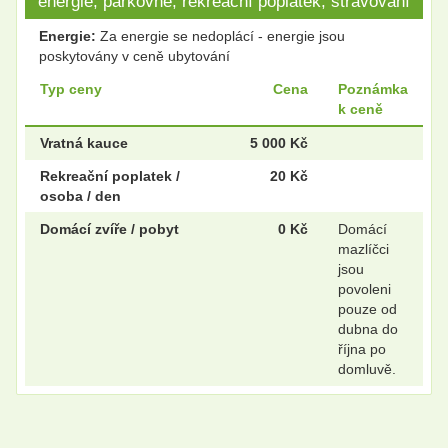
energie, parkovné, rekreační poplatek, stravování
Energie:
Za energie se nedoplácí - energie jsou
poskytovány v ceně ubytování
Typ ceny
Cena
Poznámka
k ceně
Vratná kauce
5 000 Kč
Rekreační poplatek /
20 Kč
osoba / den
Domácí zvíře / pobyt
0 Kč
Domácí
mazlíčci
jsou
povoleni
pouze od
dubna do
října po
domluvě.