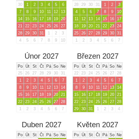
30
1
2
3
4
5
6
28
29
30
31
1
2
3
7
8
9
10
11
12
13
4
5
6
7
8
9
10
14
15
16
17
18
19
20
11
12
13
14
15
16
17
21
22
23
24
25
26
27
18
19
20
21
22
23
24
28
29
30
31
1
2
3
25
26
27
28
29
30
31
4
5
6
7
8
9
10
1
2
3
4
5
6
7
Únor 2027
Březen 2027
Po
Út
St
Čt
Pá
So
Ne
Po
Út
St
Čt
Pá
So
Ne
25
26
27
28
29
30
31
22
23
24
25
26
27
28
1
2
3
4
5
6
7
1
2
3
4
5
6
7
8
9
10
11
12
13
14
8
9
10
11
12
13
14
15
16
17
18
19
20
21
15
16
17
18
19
20
21
22
23
24
25
26
27
28
22
23
24
25
26
27
28
1
2
3
4
5
6
7
29
30
31
1
2
3
4
Duben 2027
Květen 2027
Po
Út
St
Čt
Pá
So
Ne
Po
Út
St
Čt
Pá
So
Ne