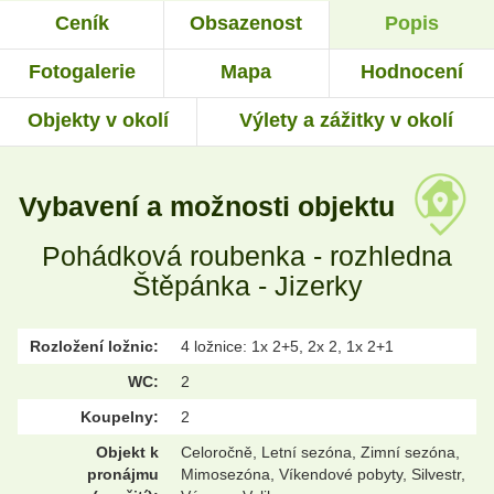
Ceník
Obsazenost
Popis
Fotogalerie
Mapa
Hodnocení
Objekty v okolí
Výlety a zážitky v okolí
Vybavení a možnosti objektu
Pohádková roubenka - rozhledna
Štěpánka - Jizerky
Rozložení ložnic:
4 ložnice: 1x 2+5, 2x 2, 1x 2+1
WC:
2
Koupelny:
2
Objekt k
Celoročně, Letní sezóna, Zimní sezóna,
pronájmu
Mimosezóna, Víkendové pobyty, Silvestr,