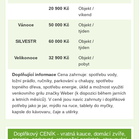
20 900 Kč
Objekt /
víkend
Vánoce
50 000 Kč
Objekt /
.
.
týden
SILVESTR
60 000 Kč
Objekt /
týden
.
.
Velikonoce
32 900 Kč
Objekt /
pobyt
Doplňující informace
Cena zahrnuje: spotřebu vody,
.
.
ložní prádlo, ručníky, parkování u chalupy, spotřebu
topného dřeva, spotřebu energie, úklid a možnost využití
venkovního grilu značky Weber (k dispozici během jarních
a letních měsíců). V ceně jsou navíc zahrnuty i doplňkové
potřeby jako je jar, mýdlo na ruce, tablety do myčky,
kapsle do kávovaru, čaje a utěrky.
Doplňkový CENÍK - vratná kauce, domácí zvíře,