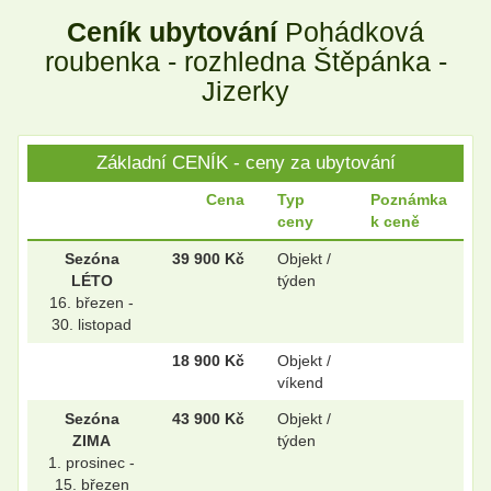
Ceník ubytování
Pohádková
.
.
roubenka - rozhledna Štěpánka -
Jizerky
.
.
Základní CENÍK - ceny za ubytování
Cena
Typ
Poznámka
ceny
k ceně
.
.
Sezóna
39 900 Kč
Objekt /
LÉTO
týden
16. březen -
.
.
30. listopad
18 900 Kč
Objekt /
víkend
.
.
Sezóna
43 900 Kč
Objekt /
ZIMA
týden
1. prosinec -
15. březen
.
.