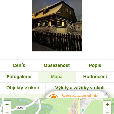
Ceník
Obsazenost
Popis
Fotogalerie
Mapa
Hodnocení
Objekty v okolí
Výlety a zážitky v okolí
Rezervace za poslední den:
139 pobytů telefonicky a
47 emailem (přes
+
+
formulář).
−
−