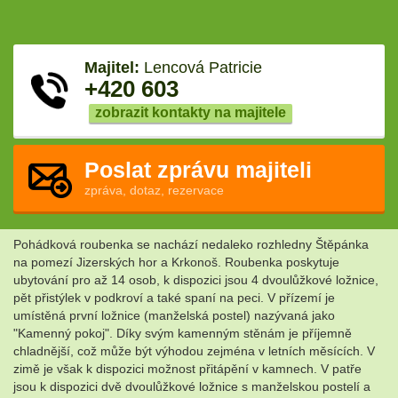
Majitel:
Lencová Patricie
+420 603
zobrazit kontakty na majitele
Poslat zprávu majiteli
zpráva, dotaz, rezervace
Pohádková roubenka se nachází nedaleko rozhledny Štěpánka
na pomezí Jizerských hor a Krkonoš. Roubenka poskytuje
ubytování pro až 14 osob, k dispozici jsou 4 dvoulůžkové ložnice,
pět přistýlek v podkroví a také spaní na peci. V přízemí je
umístěná první ložnice (manželská postel) nazývaná jako
"Kamenný pokoj". Díky svým kamenným stěnám je příjemně
chladnější, což může být výhodou zejména v letních měsících. V
zimě je však k dispozici možnost přitápění v kamnech. V patře
jsou k dispozici dvě dvoulůžkové ložnice s manželskou postelí a