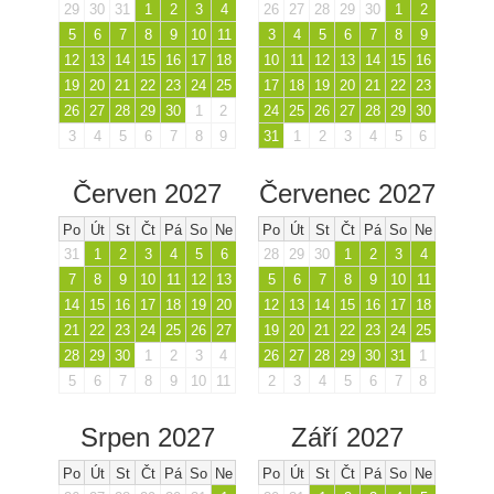
29
30
31
1
2
3
4
26
27
28
29
30
1
2
5
6
7
8
9
10
11
3
4
5
6
7
8
9
12
13
14
15
16
17
18
10
11
12
13
14
15
16
19
20
21
22
23
24
25
17
18
19
20
21
22
23
26
27
28
29
30
1
2
24
25
26
27
28
29
30
3
4
5
6
7
8
9
31
1
2
3
4
5
6
Červen 2027
Červenec 2027
Po
Út
St
Čt
Pá
So
Ne
Po
Út
St
Čt
Pá
So
Ne
31
1
2
3
4
5
6
28
29
30
1
2
3
4
7
8
9
10
11
12
13
5
6
7
8
9
10
11
14
15
16
17
18
19
20
12
13
14
15
16
17
18
21
22
23
24
25
26
27
19
20
21
22
23
24
25
28
29
30
1
2
3
4
26
27
28
29
30
31
1
5
6
7
8
9
10
11
2
3
4
5
6
7
8
Srpen 2027
Září 2027
Po
Út
St
Čt
Pá
So
Ne
Po
Út
St
Čt
Pá
So
Ne