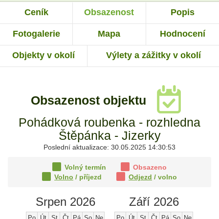
Ceník
Obsazenost
Popis
Fotogalerie
Mapa
Hodnocení
Objekty v okolí
Výlety a zážitky v okolí
Obsazenost objektu
Pohádková roubenka - rozhledna
Štěpánka - Jizerky
Poslední aktualizace: 30.05.2025 14:30:53
Volný termín
Obsazeno
Volno
/ příjezd
Odjezd
/ volno
Srpen 2026
Září 2026
Po
Út
St
Čt
Pá
So
Ne
Po
Út
St
Čt
Pá
So
Ne