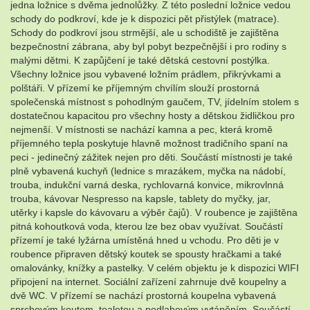
jedna ložnice s dvěma jednolůžky. Z této poslední ložnice vedou
schody do podkroví, kde je k dispozici pět přistýlek (matrace).
Schody do podkroví jsou strmější, ale u schodiště je zajištěna
bezpečnostní zábrana, aby byl pobyt bezpečnější i pro rodiny s
malými dětmi. K zapůjčení je také dětská cestovní postýlka.
Všechny ložnice jsou vybavené ložním prádlem, přikrývkami a
polštáři. V přízemí ke příjemným chvílím slouží prostorná
společenská místnost s pohodlným gaučem, TV, jídelním stolem s
dostatečnou kapacitou pro všechny hosty a dětskou židličkou pro
nejmenší. V místnosti se nachází kamna a pec, která kromě
příjemného tepla poskytuje hlavně možnost tradičního spaní na
peci - jedinečný zážitek nejen pro děti. Součástí místnosti je také
plně vybavená kuchyň (lednice s mrazákem, myčka na nádobí,
trouba, indukční varná deska, rychlovarná konvice, mikrovlnná
trouba, kávovar Nespresso na kapsle, tablety do myčky, jar,
utěrky i kapsle do kávovaru a výběr čajů). V roubence je zajištěna
pitná kohoutková voda, kterou lze bez obav využívat. Součástí
přízemí je také lyžárna umístěná hned u vchodu. Pro děti je v
roubence připraven dětský koutek se spousty hračkami a také
omalovánky, knížky a pastelky. V celém objektu je k dispozici WIFI
připojení na internet. Sociální zařízení zahrnuje dvě koupelny a
dvě WC. V přízemí se nachází prostorná koupelna vybavená
sprchovým koutem, toaletou a podlahovým vytápěním. Součástí