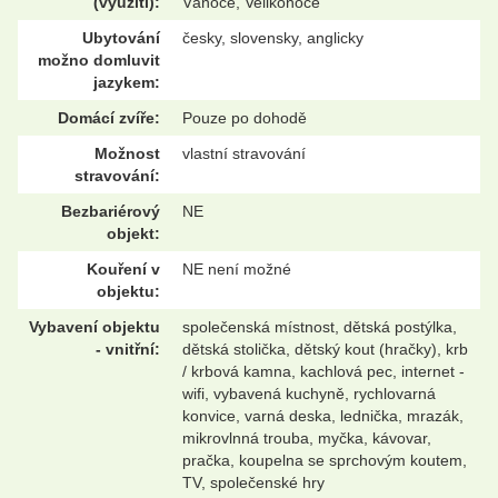
(využití):
Vánoce, Velikonoce
Ubytování
česky, slovensky, anglicky
možno domluvit
jazykem:
Domácí zvíře:
Pouze po dohodě
Možnost
vlastní stravování
stravování:
Bezbariérový
NE
objekt:
Kouření v
NE není možné
objektu:
Vybavení objektu
společenská místnost, dětská postýlka,
- vnitřní:
dětská stolička, dětský kout (hračky), krb
/ krbová kamna, kachlová pec, internet -
wifi, vybavená kuchyně, rychlovarná
konvice, varná deska, lednička, mrazák,
mikrovlnná trouba, myčka, kávovar,
pračka, koupelna se sprchovým koutem,
TV, společenské hry