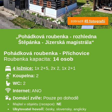
zobrazit
45 fotografií
„Pohádková roubenka - rozhledna
Štěpánka - Jizerská magistrála“
Pohádková roubenka - Příchovice
Roubenka kapacita:
14 osob
4 ložnice:
1x 2+5, 2x 2, 1x 2+1
Koupelna:
2
WC:
2
Internet:
ANO
Domácí zvíře:
Pouze po dohodě
Majitel v objektu (recepce):
NE
Ubytovatel hovoří:
česky, slovensky, anglicky