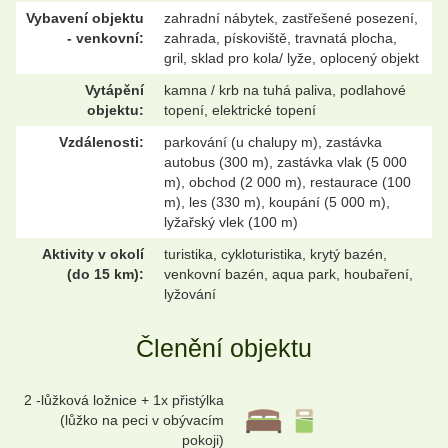
Vybavení objektu
zahradní nábytek, zastřešené posezení,
- venkovní:
zahrada, pískoviště, travnatá plocha,
gril, sklad pro kola/ lyže, oplocený objekt
Vytápění
kamna / krb na tuhá paliva, podlahové
objektu:
topení, elektrické topení
Vzdálenosti:
parkování (u chalupy m), zastávka
autobus (300 m), zastávka vlak (5 000
m), obchod (2 000 m), restaurace (100
m), les (330 m), koupání (5 000 m),
lyžařský vlek (100 m)
Aktivity v okolí
turistika, cykloturistika, krytý bazén,
(do 15 km):
venkovní bazén, aqua park, houbaření,
lyžování
Členění objektu
2 -lůžková ložnice + 1x přistýlka
(lůžko na peci v obývacím
pokoji)