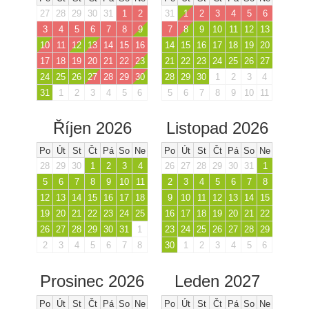
27
28
29
30
31
1
2
31
1
2
3
4
5
6
3
4
5
6
7
8
9
7
8
9
10
11
12
13
10
11
12
13
14
15
16
14
15
16
17
18
19
20
17
18
19
20
21
22
23
21
22
23
24
25
26
27
24
25
26
27
28
29
30
28
29
30
1
2
3
4
31
1
2
3
4
5
6
5
6
7
8
9
10
11
Říjen 2026
Listopad 2026
Po
Út
St
Čt
Pá
So
Ne
Po
Út
St
Čt
Pá
So
Ne
28
29
30
1
2
3
4
26
27
28
29
30
31
1
5
6
7
8
9
10
11
2
3
4
5
6
7
8
12
13
14
15
16
17
18
9
10
11
12
13
14
15
19
20
21
22
23
24
25
16
17
18
19
20
21
22
26
27
28
29
30
31
1
23
24
25
26
27
28
29
2
3
4
5
6
7
8
30
1
2
3
4
5
6
Prosinec 2026
Leden 2027
Po
Út
St
Čt
Pá
So
Ne
Po
Út
St
Čt
Pá
So
Ne