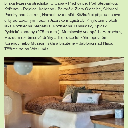
blízká lyžařská střediska: U Čápa - Příchovice, Pod Štěpánkou,
Kořenov - Rejdice, Kořenov - Bavorák, Zlatá Olešnice, Skiareal
Paseky nad Jizerou, Harrachov a další. Běžkaři si přijdou na své
díky udržovaným trasám Jizerské magistrály. K výletům v okolí
láká Rozhledna Štěpánka, Rozhledna Tanvaldský Špičák,
Pytlácké kameny (975 m n.m.), Mumlavský vodopád - Harrachov,
Muzeum ozubnicové dráhy a Expozice lehkého opevnění -
Kořenov nebo Muzeum skla a bižuterie v Jablonci nad Nisou.
Těšíme se na Vás u nás.