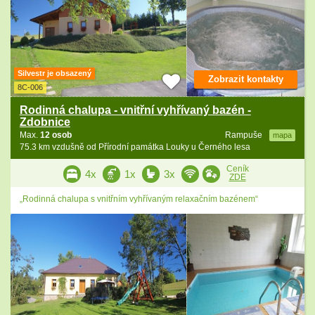
Silvestr je obsazený
Zobrazit kontakty
8C-006
Rodinná chalupa - vnitřní vyhřívaný bazén -
Zdobnice
Max.
12 osob
Rampuše
mapa
75.3 km vzdušně od Přírodní památka Louky u Černého lesa
Ceník
4x
1x
3x
ZDE
„Rodinná chalupa s vnitřním vyhřívaným relaxačním bazénem“