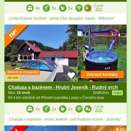
Ceník
4x
5x
5x
ZDE
„Chata Kralický Sněžník - rybník Úžas (koupání i kajak) - Stříbrnice“
Silvestr je obsazený
Zobrazit kontakty
2M-009
Chalupa s bazénem - Hrubý Jeseník - Rudný vrch
Max.
16 osob
Jindřichov
mapa
93.4 km vzdušně od Přírodní památka Louky u Černého lesa
Ceník
4x
2x
2x
ZDE
„Chalupa s bazénem - Hrubý Jeseník - pod Rudným vrchem - Jeseníky“
9.8