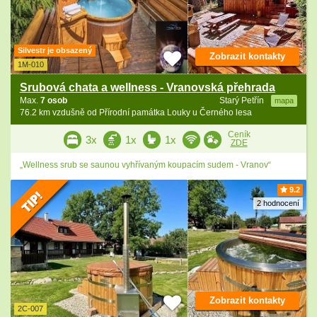
Silvestr je obsazený
Zobrazit kontakty
1M-010
Srubová chata a wellness - Vranovská přehrada
Max.
7 osob
Starý Petřín
mapa
76.2 km vzdušně od Přírodní památka Louky u Černého lesa
Ceník
3x
1x
1x
ZDE
„Wellness srub se saunou vyhřívaným koupacím sudem - Vranov“
9.2
2 hodnocení
Zobrazit kontakty
2C-007