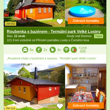
Zobrazit kontakty
2M-011
Roubenka s bazénem - Termální park Velké Losiny
Max.
22 osob
Kouty nad Desnou
mapa
101.9 km vzdušně od Přírodní památka Louky u Černého lesa
Ceník
6x
2x
4x
ZDE
„Roubená chata s bazénem a saunou - Termální park Velké Losiny“
Zobrazit kontakty
2M-016