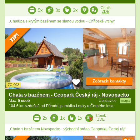
Ceník
5x
3x
3x
ZDE
„Chalupa s krytým bazénem se slanou vodou - Chřibské vrchy“
Zobrazit kontakty
7C-002
Chata s bazénem - Geopark Český ráj - Novopacko
Max.
5 osob
Úbislavice
mapa
104.6 km vzdušně od Přírodní památka Louky u Černého lesa
Ceník
2x
1x
1x
ZDE
„Chata s bazénem Novopacko - východní brána Geoparku Český ráj“