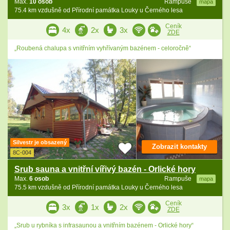
Max.
10 osob
Rampuše
mapa
75.4 km vzdušně od Přírodní památka Louky u Černého lesa
Ceník
4x
2x
3x
ZDE
„Roubená chalupa s vnitřním vyhřívaným bazénem - celoročně“
Silvestr je obsazený
Zobrazit kontakty
8C-004
Srub sauna a vnitřní vířivý bazén - Orlické hory
Max.
6 osob
Rampuše
mapa
75.5 km vzdušně od Přírodní památka Louky u Černého lesa
Ceník
3x
1x
2x
ZDE
„Srub u rybníka s infrasaunou a vnitřním bazénem - Orlické hory“