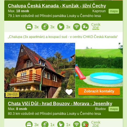
Chalupa Česká Kanada - Kunžak - jižní Čechy
Max.
18 osob
Kaproun
mapa
79.1 km vzdušně od Přírodní památka Louky u Černého lesa
Ceník
3x
3x
3x
ZDE
„Chalupa (3x apartmán) a koupací sud - v centru CHKO Česká Kanada“
Zobrazit kontakty
2M-015
Chata Vlčí Důl - hrad Bouzov - Morava - Jeseníky
Max.
8 osob
Bludov
mapa
80.3 km vzdušně od Přírodní památka Louky u Černého lesa
Ceník
3x
1x
1x
ZDE