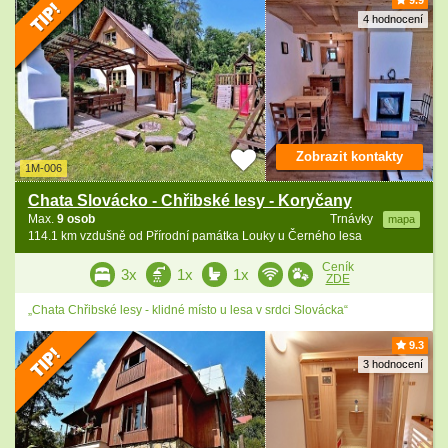
9.9
4 hodnocení
Zobrazit kontakty
1M-006
Chata Slovácko - Chřibské lesy - Koryčany
Max.
9 osob
Trnávky
mapa
114.1 km vzdušně od Přírodní památka Louky u Černého lesa
Ceník
3x
1x
1x
ZDE
„Chata Chřibské lesy - klidné místo u lesa v srdci Slovácka“
9.3
3 hodnocení