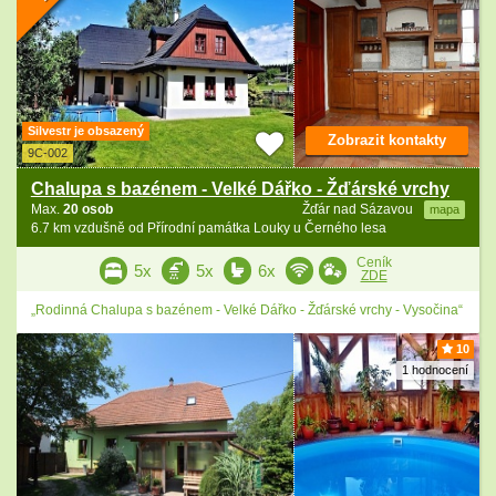
Silvestr je obsazený
Zobrazit kontakty
9C-002
Chalupa s bazénem - Velké Dářko - Žďárské vrchy
Max.
20 osob
Žďár nad Sázavou
mapa
6.7 km vzdušně od Přírodní památka Louky u Černého lesa
Ceník
5x
5x
6x
ZDE
„Rodinná Chalupa s bazénem - Velké Dářko - Žďárské vrchy - Vysočina“
10
1 hodnocení