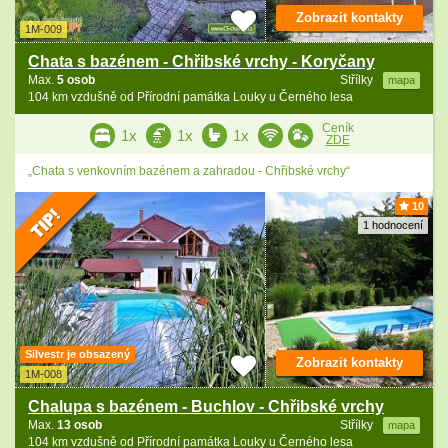
Zobrazit kontakty
1M-009
Chata s bazénem - Chřibské vrchy - Koryčany
Max.
5 osob
Střílky
mapa
104 km vzdušně od Přírodní památka Louky u Černého lesa
Ceník
1x
1x
1x
ZDE
„Chata s venkovním bazénem a zahradou - Chřibské vrchy“
10
1 hodnocení
Silvestr je obsazený
Zobrazit kontakty
1M-008
Chalupa s bazénem - Buchlov - Chřibské vrchy
Max.
13 osob
Střílky
mapa
104 km vzdušně od Přírodní památka Louky u Černého lesa