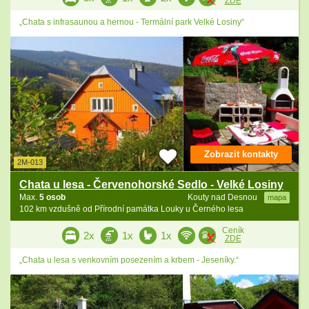
ZDE
„Chata s infrasaunou a hernou - Termální park Velké Losiny“
Zobrazit kontakty
2M-013
Chata u lesa - Červenohorské Sedlo - Velké Losiny
Max.
5 osob
Kouty nad Desnou
mapa
102 km vzdušně od Přírodní památka Louky u Černého lesa
Ceník
2x
1x
1x
ZDE
„Chata u lesa s venkovním posezením a krbem - Jeseníky.“