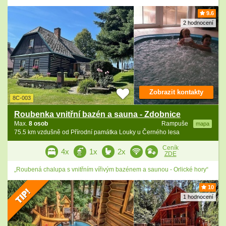
9.6
2 hodnocení
Zobrazit kontakty
8C-003
Roubenka vnitřní bazén a sauna - Zdobnice
Max.
8 osob
Rampuše
mapa
75.5 km vzdušně od Přírodní památka Louky u Černého lesa
Ceník
4x
1x
2x
ZDE
„Roubená chalupa s vnitřním vířivým bazénem a saunou - Orlické hory“
10
1 hodnocení