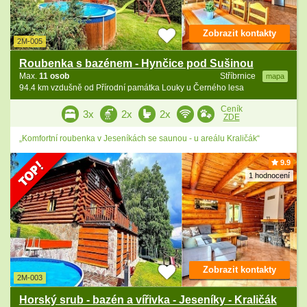
Zobrazit kontakty
2M-005
Roubenka s bazénem - Hynčice pod Sušinou
Max.
11 osob
Stříbrnice
mapa
94.4 km vzdušně od Přírodní památka Louky u Černého lesa
Ceník
3x
2x
2x
ZDE
„Komfortní roubenka v Jeseníkách se saunou - u areálu Kraličák“
9.9
1 hodnocení
Zobrazit kontakty
2M-003
Horský srub - bazén a vířivka - Jeseníky - Kraličák