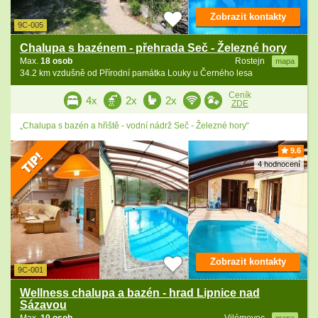
Zobrazit kontakty
9C-005
Chalupa s bazénem - přehrada Seč - Železné hory
Max.
18 osob
Rostejn
mapa
34.2 km vzdušně od Přírodní památka Louky u Černého lesa
Ceník
4x
2x
2x
ZDE
„Chalupa s bazén a hřiště - vodní nádrž Seč - Železné hory“
9.6
4 hodnocení
Zobrazit kontakty
9C-001
Wellness chalupa a bazén - hrad Lipnice nad
Sázavou