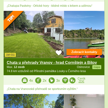
„Chalupa Pastviny - Orlické hory - klidné místo s krbem a udírnou“
Zobrazit kontakty
1M-011
Chata u přehrady Vranov - hrad Cornštejn a Bítov
Max.
12 osob
Oslnovice
mapa
74.8 km vzdušně od Přírodní památka Louky u Černého lesa
Ceník
4x
2x
3x
ZDE
„Chata na Vranovské přehradě se sportovním vyžitím.“