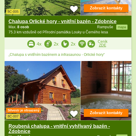
Zobrazit kontakty
8C-005
Chalupa Orlické hory - vnitřní bazén - Zdobnice
Max.
8 osob
Rampuše
mapa
75.3 km vzdušně od Přírodní památka Louky u Černého lesa
Ceník
4x
2x
2x
ZDE
„Chalupa s vnitřním bazénem a infrasaunou - Orlické hory“
Silvestr je obsazený
Zobrazit kontakty
8C-007
Roubená chalupa - vnitřní vyhřívaný bazén -
Zdobnice