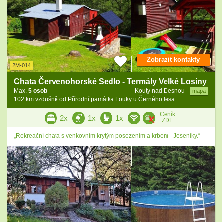
Zobrazit kontakty
2M-014
Chata Červenohorské Sedlo - Termály Velké Losiny
Max.
5 osob
Kouty nad Desnou
mapa
102 km vzdušně od Přírodní památka Louky u Černého lesa
Ceník
2x
1x
1x
ZDE
„Rekreační chata s venkovním krytým posezením a krbem - Jeseníky.“