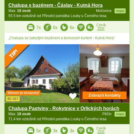
Chalupa s bazénem - Čáslav - Kutná Hora
Max.
18 osob
Močovice
mapa
55.5 km vzdušně od Přírodní památka Louky u Černého lesa
Ceník
7x
6x
6x
ZDE
„Chalupa se zakrytým bazénem a tenisovým kurtem - Kutná Hora“
Silvestr je obsazený
Zobrazit kontakty
8C-017
Chalupa Pastviny - Rokytnice v Orlických horách
Max.
18 osob
Pěčín
mapa
71.4 km vzdušně od Přírodní památka Louky u Černého lesa
Ceník
5x
3x
3x
ZDE