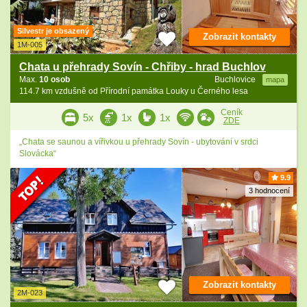
Silvestr je obsazený
Zobrazit kontakty
1M-005
Chata u přehrady Sovín - Chřiby - hrad Buchlov
Max.
10 osob
Buchlovice
mapa
114.7 km vzdušně od Přírodní památka Louky u Černého lesa
Ceník
5x
1x
1x
ZDE
„Chata se saunou a vířivkou u přehrady Sovín - ubytování v srdci
Slovácka“
9.9
3 hodnocení
Zobrazit kontakty
2M-023