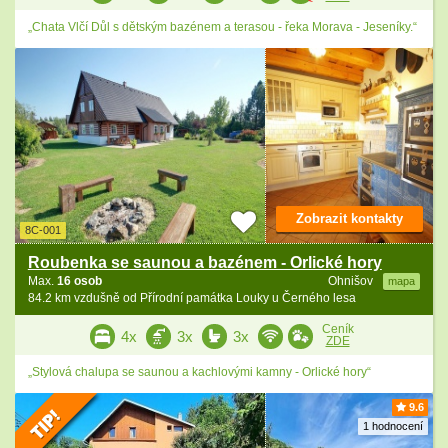
„Chata Vlčí Důl s dětským bazénem a terasou - řeka Morava - Jeseníky.“
Zobrazit kontakty
8C-001
Roubenka se saunou a bazénem - Orlické hory
Max.
16 osob
Ohnišov
mapa
84.2 km vzdušně od Přírodní památka Louky u Černého lesa
Ceník
4x
3x
3x
ZDE
„Stylová chalupa se saunou a kachlovými kamny - Orlické hory“
9.6
1 hodnocení