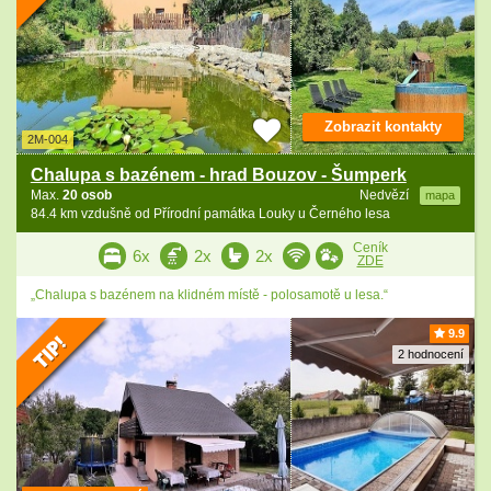
Zobrazit kontakty
2M-004
Chalupa s bazénem - hrad Bouzov - Šumperk
Max.
20 osob
Nedvězí
mapa
84.4 km vzdušně od Přírodní památka Louky u Černého lesa
Ceník
6x
2x
2x
ZDE
„Chalupa s bazénem na klidném místě - polosamotě u lesa.“
9.9
2 hodnocení