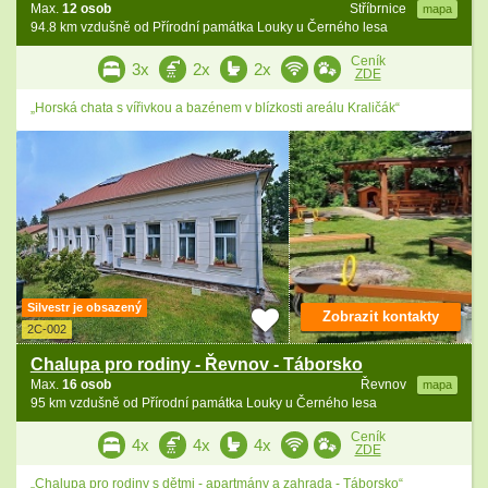
Max.
12 osob
Stříbrnice
mapa
94.8 km vzdušně od Přírodní památka Louky u Černého lesa
Ceník
3x
2x
2x
ZDE
„Horská chata s vířivkou a bazénem v blízkosti areálu Kraličák“
Silvestr je obsazený
Zobrazit kontakty
2C-002
Chalupa pro rodiny - Řevnov - Táborsko
Max.
16 osob
Řevnov
mapa
95 km vzdušně od Přírodní památka Louky u Černého lesa
Ceník
4x
4x
4x
ZDE
„Chalupa pro rodiny s dětmi - apartmány a zahrada - Táborsko“