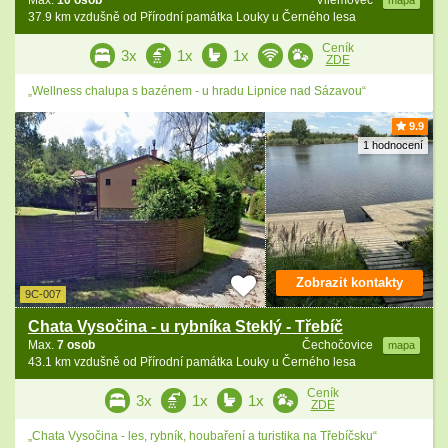
Max.
10 osob
Vilémovec
mapa
37.9 km vzdušně od Přírodní památka Louky u Černého lesa
Ceník
3x
1x
1x
ZDE
„Wellness chalupa s bazénem - u hradu Lipnice nad Sázavou“
9.9
1 hodnocení
Zobrazit kontakty
9C-007
Chata Vysočina - u rybníka Steklý - Třebíč
Max.
7 osob
Čechočovice
mapa
43.1 km vzdušně od Přírodní památka Louky u Černého lesa
Ceník
3x
1x
1x
ZDE
„Chata Vysočina - les, rybník, houbaření a turistika na Třebíčsku“