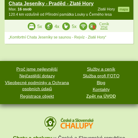
Chata Jeseníky - Praděd - Zlaté Hory
Max.
16 osob
Zlaté Hory
mapa
120.4 km vzdušně od Přírodní památka Louky u Černého lesa
Ceník
5x
4x
5x
ZDE
„Komfortní Chata Jeseníky se saunou - Rejvíz - Zlaté Hory“
Proč jsme nejlevnější
Služby a ceník
Nejčastější dotazy
Služba profi FOTO
Všeobecné podmínky a Ochrana
Blog
osobních údajů
Kontakty
Registrace objekt
Zpět na ÚVOD