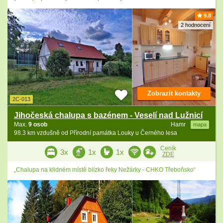
9.8
2 hodnocení
Zobrazit kontakty
2C-013
Jihočeská chalupa s bazénem - Veselí nad Lužnicí
Max.
9 osob
Hamr
mapa
98.3 km vzdušně od Přírodní památka Louky u Černého lesa
Ceník
3x
1x
1x
ZDE
„Chalupa na klidném místě blízko řeky Nežárky - CHKO Třeboňsko“