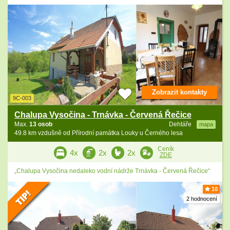
Zobrazit kontakty
9C-003
Chalupa Vysočina - Trnávka - Červená Řečice
Max.
13 osob
Dehtáře
mapa
49.8 km vzdušně od Přírodní památka Louky u Černého lesa
Ceník
4x
2x
2x
ZDE
„Chalupa Vysočina nedaleko vodní nádrže Trnávka - Červená Řečice“
10
2 hodnocení