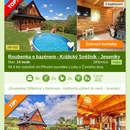
3 hodnocení
Zobrazit kontakty
2M-002
Roubenka s bazénem - Králický Sněžník - Jeseníky
Max.
14 osob
Stříbrnice
mapa
94.4 km vzdušně od Přírodní památka Louky u Černého lesa
Ceník
4x
2x
2x
ZDE
„Roubenka Stříbrnice s bazénem - nádherný výhled do okolí - Jeseníky“