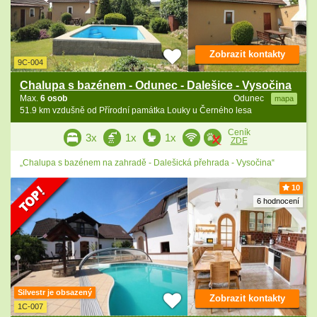
Zobrazit kontakty
9C-004
Chalupa s bazénem - Odunec - Dalešice - Vysočina
Max.
6 osob
Odunec
mapa
51.9 km vzdušně od Přírodní památka Louky u Černého lesa
Ceník
3x
1x
1x
ZDE
„Chalupa s bazénem na zahradě - Dalešická přehrada - Vysočina“
10
6 hodnocení
Silvestr je obsazený
Zobrazit kontakty
1C-007