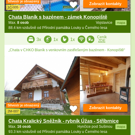
Silvestr je obsazený
Zobrazit kontakty
1C-005
Chata Blaník s bazénem - zámek Konopiště
Max.
8 osob
Vojslavice
mapa
88.4 km vzdušně od Přírodní památka Louky u Černého lesa
Ceník
3x
1x
1x
ZDE
„Chata v CHKO Blaník s venkovním zastřešeným bazénem - Konopiště“
Silvestr je obsazený
Zobrazit kontakty
2M-007
Chata Kralický Sněžník - rybník Úžas - Stříbrnice
Max.
16 osob
Hynčice pod Sušinou
mapa
93.3 km vzdušně od Přírodní památka Louky u Černého lesa