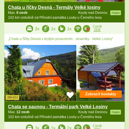
Chata u říčky Desná - Termály Velké losiny
Max.
8 osob
Kouty nad Desnou
mapa
102 km vzdušně od Přírodní památka Louky u Černého lesa
Ceník
2x
1x
1x
ZDE
„Chata u říčky Desná s krytým posezením - Jeseníky - Velké Losiny“
Zobrazit kontakty
2M-012
Chata se saunou - Termální park Velké Losiny
Max.
12 osob
Kouty nad Desnou
mapa
102 km vzdušně od Přírodní památka Louky u Černého lesa
Ceník
3x
1x
2x