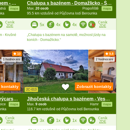
Chalupa s pecí a vinným sklepem - Krušné hory
Chalupa s bazénem - Domažlicko - Šumava
atná
Max.
20 osob
Prapořiště
mapa
mapa
nka
95.5 km vzdušně od Půjčovna lodí Berounka
Ceník
Ceník
5x
4x
4x
ZDE
ZDE
m - Krušné
„Chalupa s bazénem na samotě, možnost jízdy na
koních - Domažlicko.“
10
9.8
1 hodnocení
2 hodnocení
t kontakty
Zobrazit kontakty
2C-013
Wellness roubenka - České Švýcarsko - Lužické hory
Jihočeská chalupa s bazénem - Veselí nad Lužnicí
bice
Max.
9 osob
Hamr
mapa
mapa
unka
116.7 km vzdušně od Půjčovna lodí Berounka
Ceník
Ceník
3x
1x
1x
ZDE
ZDE