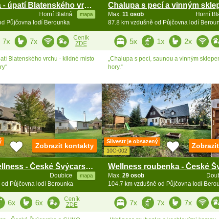
Horská chata - úpatí Blatenského vrchu - Abertamy
Horní Blatná
Max.
11 osob
Horní Bl
mapa
od Půjčovna lodí Berounka
87.8 km vzdušně od Půjčovna lodí Berou
Ceník
7x
7x
5x
1x
2x
ZDE
atí Blatenského vrchu - klidné místo
„Chalupa s pecí, saunou a vinným sklepe
ry“
hory.“
ý
Silvestr je obsazený
Zobrazit kontakty
Zobrazi
10C-002
Chalupa s wellness - České Švýcarsko a Lužické hory
Doubice
Max.
29 osob
Dou
mapa
 od Půjčovna lodí Berounka
104.7 km vzdušně od Půjčovna lodí Bero
Ceník
6x
6x
7x
7x
7x
ZDE