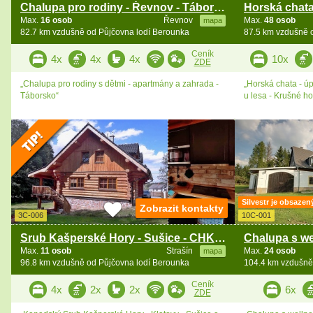
Chalupa pro rodiny - Řevnov - Táborsko
Max.
16 osob
Řevnov
Max.
48 osob
mapa
82.7 km vzdušně od Půjčovna lodí Berounka
87.5 km vzdušně 
Ceník
4x
4x
4x
10x
ZDE
„Chalupa pro rodiny s dětmi - apartmány a zahrada -
„Horská chata - úp
Táborsko“
u lesa - Krušné ho
Silvestr je obsazen
Zobrazit kontakty
3C-006
10C-001
Srub Kašperské Hory - Sušice - CHKO Šumava
Max.
11 osob
Strašín
Max.
24 osob
mapa
96.8 km vzdušně od Půjčovna lodí Berounka
104.4 km vzdušně
Ceník
4x
2x
2x
6x
ZDE