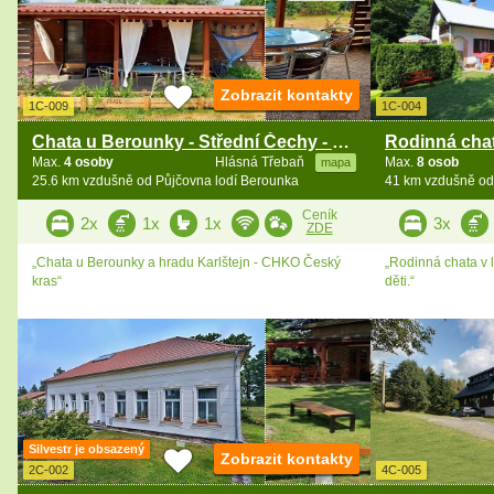
Zobrazit kontakty
1C-009
1C-004
Chata u Berounky - Střední Čechy - Karlštejn
Max.
4 osoby
Hlásná Třebaň
Max.
8 osob
mapa
25.6 km vzdušně od Půjčovna lodí Berounka
41 km vzdušně od
Ceník
2x
1x
1x
3x
ZDE
„Chata u Berounky a hradu Karlštejn - CHKO Český
„Rodinná chata v l
kras“
děti.“
Silvestr je obsazený
Zobrazit kontakty
2C-002
4C-005