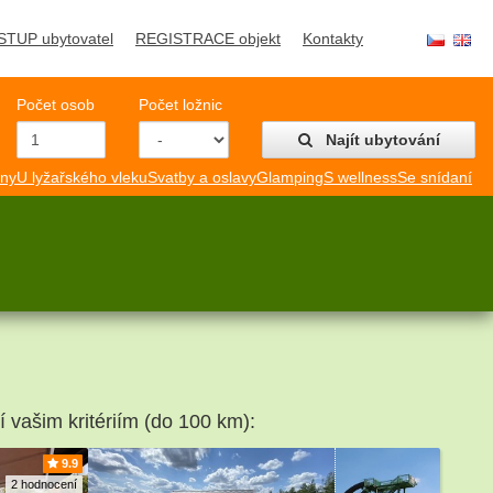
STUP ubytovatel
REGISTRACE objekt
Kontakty
Počet osob
Počet ložnic
Najít ubytování
mny
U lyžařského vleku
Svatby a oslavy
Glamping
S wellness
Se snídaní
í vašim kritériím (do 100 km):
9.9
2 hodnocení