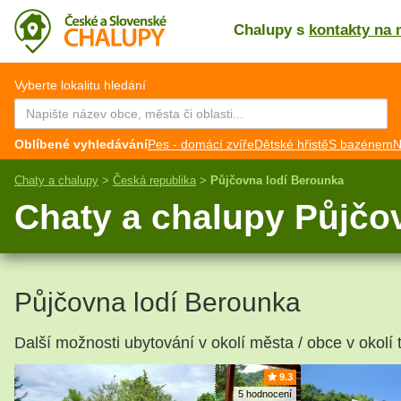
Chalupy s
kontakty na 
CZ
EN
Vyberte lokalitu hledání
Oblíbené vyhledávání
Pes - domácí zvíře
Dětské hřistě
S bazénem
N
Chaty a chalupy
>
Česká republika
>
Půjčovna lodí Berounka
Chaty a chalupy Půjčo
Půjčovna lodí Berounka
Další možnosti ubytování v okolí města / obce v okolí 
9.3
5 hodnocení