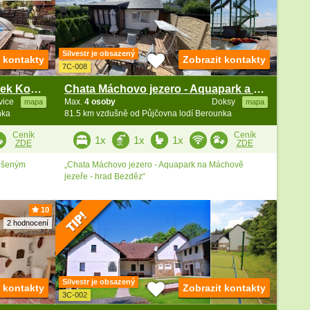
Silvestr je obsazený
t kontakty
Zobrazit kontakty
7C-008
Chata Blaník s bazénem - zámek Konopiště
Chata Máchovo jezero - Aquapark a hrad Bezděz
avice
Max.
4 osoby
Doksy
mapa
mapa
nka
81.5 km vzdušně od Půjčovna lodí Berounka
Ceník
Ceník
1x
1x
1x
ZDE
ZDE
řešeným
„Chata Máchovo jezero - Aquapark na Máchově
jezeře - hrad Bezděz“
10
2 hodnocení
Silvestr je obsazený
t kontakty
Zobrazit kontakty
3C-002