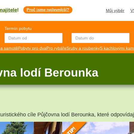
majitele
!
Proč jsme nejlevnější?
Můj výběr
V
Termín pobytu
a samotě
Pobyty pro dva
Pro rybáře
Sruby a roubenky
S kachlovými ka
vna lodí Berounka
turistického cíle Půjčovna lodí Berounka, které odpovídaj