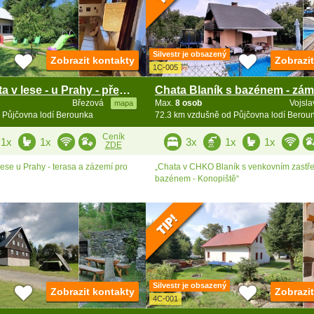
Silvestr je obsazený
Zobrazit kontakty
Zobrazi
1C-005
Rodinná chata v lese - u Prahy - přehrada Vrané
Březová
Max.
8 osob
Vojsl
mapa
 Půjčovna lodí Berounka
72.3 km vzdušně od Půjčovna lodí Berou
Ceník
1x
1x
3x
1x
1x
ZDE
ese u Prahy - terasa a zázemí pro
„Chata v CHKO Blaník s venkovním zast
bazénem - Konopiště“
Silvestr je obsazený
Zobrazit kontakty
Zobrazi
4C-001