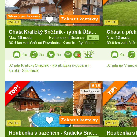
Silvestr je obsazený
Zobrazit kontakty
2M-007
1M-011
Chata Kralický Sněžník - rybník Úžas - Stříbrnice
Max.
16 osob
Hynčice pod Sušinou
Max.
12 osob
mapa
80.4 km vzdušně od Rozhledna Karasín - Bystřice n. Pernšt.
Ceník
4x
5x
5x
4x
ZDE
„Chata Kralický Sněžník - rybník Úžas (koupání i
„Chata na Vranovs
kajak) - Stříbrnice“
9.8
3 hodnocení
Zobrazit kontakty
2M-002
2M-005
Roubenka s bazénem - Králický Sněžník - Jeseníky