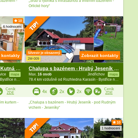
 bazénem -
„Srub u rybníka s infrasaunou a vnitřním bazénem -
Orlické hory“
10
6 hodnocení
Silvestr je obsazený
t kontakty
Zobrazit kontakty
2M-009
Chalupa s bazénem - Čáslav - Kutná Hora
Chalupa s bazénem - Hrubý Jeseník - Rudný vrch
vice
Max.
16 osob
Jindřichov
mapa
mapa
77.2 km vzdušně od Rozhledna Karasín - Bystřice n. Pernšt.
78.4 km vzdušně od Rozhledna Karasín - Bystřice n. Pernšt.
Ceník
Ceník
4x
2x
2x
ZDE
ZDE
ým kurtem -
„Chalupa s bazénem - Hrubý Jeseník - pod Rudným
vrchem - Jeseníky“
10
1 hodnocení