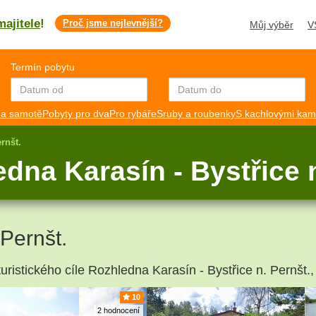
majitele
!
Proč jsme nejlevnější?
Můj výběr
V
Termín pobytu
a samotě
Pobyty pro dva
Pro rybáře
Sruby a roubenky
S kachlovými ka
rnšt.
dna Karasín - Bystřice n
 Pernšt.
uristického cíle Rozhledna Karasín - Bystřice n. Pernšt.,
10
2 hodnocení