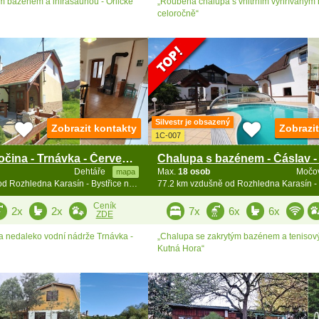
ím bazénem a infrasaunou - Orlické
„Roubená chalupa s vnitřním vyhřívaným
celoročně“
Silvestr je obsazený
Zobrazit kontakty
Zobrazi
1C-007
Chalupa Vysočina - Trnávka - Červená Řečice
Dehtáře
Max.
18 osob
Močo
mapa
73.1 km vzdušně od Rozhledna Karasín - Bystřice n. Pernšt.
Ceník
2x
2x
7x
6x
6x
ZDE
a nedaleko vodní nádrže Trnávka -
„Chalupa se zakrytým bazénem a tenisov
Kutná Hora“