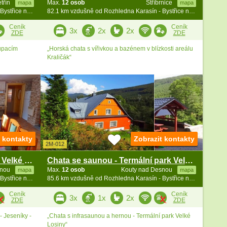
etřín
Max.
12 osob
Stříbrnice
mapa
mapa
81.8 km vzdušně od Rozhledna Karasín - Bystřice n. Pernšt.
82.1 km vzdušně od Rozhledna Karasín - Bystřice n. Pernšt.
Ceník
Ceník
3x
2x
2x
ZDE
ZDE
upacím
„Horská chata s vířivkou a bazénem v blízkosti areálu
Kraličák“
t kontakty
Zobrazit kontakty
2M-012
Chata u říčky Desná - Termály Velké losiny
Chata se saunou - Termální park Velké Losiny
snou
Max.
12 osob
Kouty nad Desnou
mapa
mapa
85.5 km vzdušně od Rozhledna Karasín - Bystřice n. Pernšt.
85.6 km vzdušně od Rozhledna Karasín - Bystřice n. Pernšt.
Ceník
Ceník
3x
1x
2x
ZDE
ZDE
- Jeseníky -
„Chata s infrasaunou a hernou - Termální park Velké
Losiny“