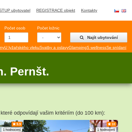
STUP ubytovatel
REGISTRACE objekt
Kontakty
Počet osob
Počet ložnic
Najít ubytování
mny
U lyžařského vleku
Svatby a oslavy
Glamping
S wellness
Se snídaní
. Pernšt.
 které odpovídají vašim kritériím (do 100 km):
9.9
10
1 hodnocení
1 hodnocení