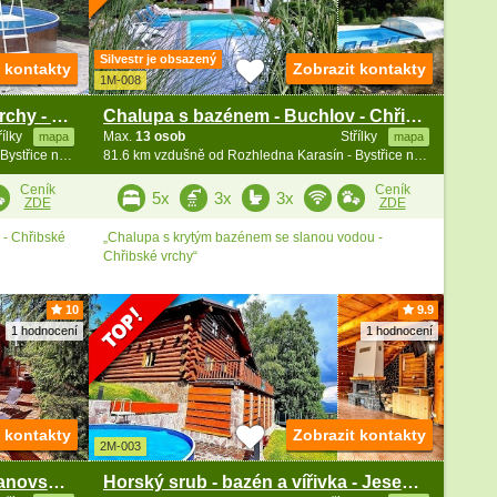
Silvestr je obsazený
t kontakty
Zobrazit kontakty
1M-008
Chata s bazénem - Chřibské vrchy - Koryčany
Chalupa s bazénem - Buchlov - Chřibské vrchy
řílky
Max.
13 osob
Střílky
mapa
mapa
81.6 km vzdušně od Rozhledna Karasín - Bystřice n. Pernšt.
81.6 km vzdušně od Rozhledna Karasín - Bystřice n. Pernšt.
Ceník
Ceník
5x
3x
3x
ZDE
ZDE
- Chřibské
„Chalupa s krytým bazénem se slanou vodou -
Chřibské vrchy“
10
9.9
1 hodnocení
1 hodnocení
t kontakty
Zobrazit kontakty
2M-003
Srubová chata a wellness - Vranovská přehrada
Horský srub - bazén a vířivka - Jeseníky - Kraličák