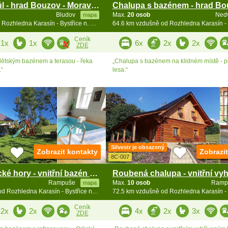
Chata Vlčí Důl - hrad Bouzov - Morava - Jeseníky
Bludov
Max.
20 osob
Ned
mapa
63 km vzdušně od Rozhledna Karasín - Bystřice n. Pernšt.
Ceník
1x
1x
6x
2x
2x
ZDE
 dětským bazénem a terasou - řeka
„Chalupa s bazénem na klidném místě - 
.“
lesa.“
Silvestr je obsazený
Zobrazit kontakty
Zobrazi
8C-007
Chalupa Orlické hory - vnitřní bazén - Zdobnice
Rampuše
Max.
10 osob
Ramp
mapa
72.4 km vzdušně od Rozhledna Karasín - Bystřice n. Pernšt.
Ceník
2x
2x
4x
2x
3x
ZDE