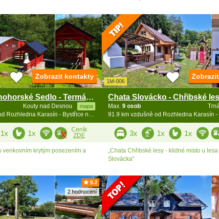
Zobrazit kontakty
Zobrazi
1M-006
Chata Červenohorské Sedlo - Termály Velké Losiny
Kouty nad Desnou
Max.
9 osob
Trn
mapa
85.6 km vzdušně od Rozhledna Karasín - Bystřice n. Pernšt.
Ceník
1x
1x
3x
1x
1x
ZDE
 s venkovním krytým posezením a
„Chata Chřibské lesy - klidné místo u lesa 
Slovácka“
9.2
2 hodnocení