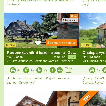
„Rodinná chalupa s vnitřním vyhřívaným relaxačním
„Chalupa s vnitřn
bazénem“
hory“
9.6
2 hodnocení
Zobrazit kontakty
8C-003
9C-003
Roubenka vnitřní bazén a sauna - Zdobnice
Max.
8 osob
Rampuše
Max.
13 osob
mapa
72.6 km vzdušně od Rozhledna Karasín - Bystřice n. Pernšt.
Ceník
4x
1x
2x
4x
ZDE
„Roubená chalupa s vnitřním vířivým bazénem a
„Chalupa Vysočin
saunou - Orlické hory“
Červená Řečice“