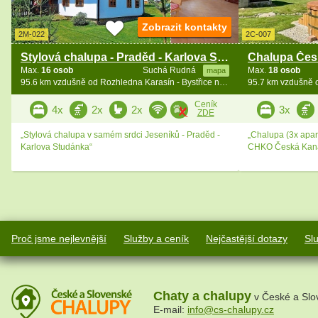
Zobrazit kontakty
2M-022
2C-007
Stylová chalupa - Praděd - Karlova Studánka
Max.
16 osob
Suchá Rudná
Max.
18 osob
mapa
95.6 km vzdušně od Rozhledna Karasín - Bystřice n. Pernšt.
Ceník
4x
2x
2x
3x
ZDE
„Stylová chalupa v samém srdci Jeseníků - Praděd -
„Chalupa (3x apar
Karlova Studánka“
CHKO Česká Kan
Proč jsme nejlevnější
Služby a ceník
Nejčastější dotazy
Sl
Chaty a chalupy
v České a Slo
E-mail:
info@cs-chalupy.cz