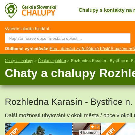
Chalupy s
kontakty na 
CZ
EN
Vyberte lokalitu hledání
Oblíbené vyhledávání
Pes - domácí zvíře
Dětské hřistě
S bazénem
N
Chaty a chalupy
>
Česká republika
>
Rozhledna Karasín - Bystřice n. Pe
Chaty a chalupy Rozhle
Rozhledna Karasín - Bystřice n.
Další možnosti ubytování v okolí města / obce v okolí t
10
4 hodnocení