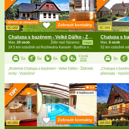
Silvestr je obsazený
Zobrazit kontakty
9C-002
9C-004
Chalupa s bazénem - Velké Dářko - Žďárské vrchy
Max.
20 osob
Žďár nad Sázavou
Max.
6 osob
mapa
24.5 km vzdušně od Rozhledna Karasín - Bystřice n. Pernšt.
Ceník
5x
5x
6x
3x
ZDE
„Rodinná Chalupa s bazénem - Velké Dářko - Žďárské
„Chalupa s bazén
vrchy - Vysočina“
přehrada - Vysoči
9.6
4 hodnocení
Zobrazit kontakty
9C-001
2M-015