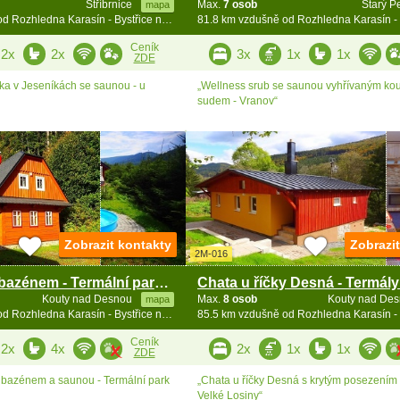
Stříbrnice
Max.
7 osob
Starý P
mapa
81.8 km vzdušně od Rozhledna Karasín - Bystřice n. Pernšt.
Ceník
2x
2x
3x
1x
1x
ZDE
ka v Jeseníkách se saunou - u
„Wellness srub se saunou vyhřívaným ko
sudem - Vranov“
Zobrazit kontakty
Zobrazi
2M-016
Roubenka s bazénem - Termální park Velké Losiny
Kouty nad Desnou
Max.
8 osob
Kouty nad De
mapa
85.5 km vzdušně od Rozhledna Karasín - Bystřice n. Pernšt.
Ceník
2x
4x
2x
1x
1x
ZDE
 bazénem a saunou - Termální park
„Chata u říčky Desná s krytým posezením 
Velké Losiny“