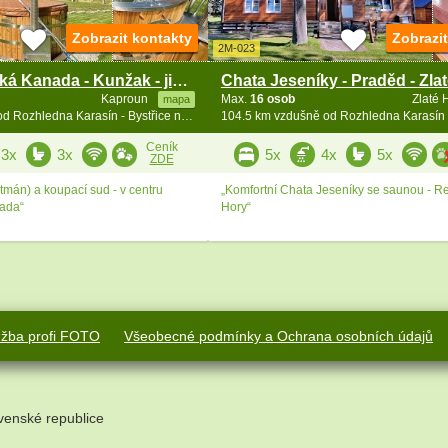
Zobrazit kontakty
Zobrazi
2M-023
Chalupa Česká Kanada - Kunžak - jižní Čechy
Chata Jeseníky - Praděd - Zla
Kaproun
Max.
16 osob
Zlaté 
mapa
95.7 km vzdušně od Rozhledna Karasín - Bystřice n. Pernšt.
Ceník
3x
3x
5x
4x
5x
ZDE
tmán) a koupací sud - v centru
„Komfortní Chata Jeseníky se saunou - Rej
ada“
Hory“
užba profi FOTO
Všeobecné podmínky a Ochrana osobních údajů
venské republice