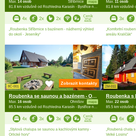
Max.
14 osob
Stříbrnice
Max.
11 osob
mapa
81.8 km vzdušně od Rozhledna Karasín - Bystřice n. Pernšt.
Ceník
4x
2x
2x
3x
ZDE
„Roubenka Stříbrnice s bazénem - nádherný výhled
„Komfortní rouben
do okolí - Jeseníky“
areálu Kraličák“
Zobrazit kontakty
8C-001
2M-011
Roubenka se saunou a bazénem - Orlické hory
Max.
16 osob
Ohnišov
Max.
22 osob
mapa
85.5 km vzdušně od Rozhledna Karasín - Bystřice n. Pernšt.
Ceník
4x
3x
3x
6x
ZDE
„Stylová chalupa se saunou a kachlovými kamny -
„Roubená chata s
Orlické hory“
Velké Losiny“