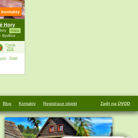
t kontakty
té Hory
Hory
mapa
104.5 km vzdušně od Rozhledna Karasín - Bystřice n. Pernšt.
Ceník
ZDE
víz - Zlaté
Blog
Kontakty
Registrace objekt
Zpět na ÚVOD