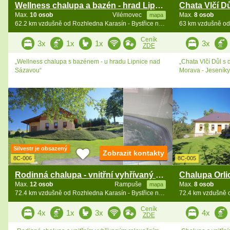
Wellness chalupa a bazén - hrad Lipnice nad Sázavou
Max.
10 osob
Vilémovec
Max.
8 osob
mapa
62.2 km vzdušně od Rozhledna Karasín - Bystřice n. Pernšt.
Ceník
3x
1x
1x
3x
ZDE
„Wellness chalupa s bazénem - u hradu Lipnice nad
„Chata Vlčí Důl s
Sázavou“
Morava - Jeseníky
Silvestr je obsazený
Zobrazit kontakty
8C-006
8C-005
Rodinná chalupa - vnitřní vyhřívaný bazén - Zdobnice
Max.
12 osob
Rampuše
Max.
8 osob
mapa
72.4 km vzdušně od Rozhledna Karasín - Bystřice n. Pernšt.
Ceník
4x
1x
3x
4x
ZDE