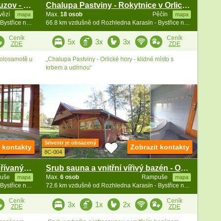
Chalupa s bazénem - hrad Bouzov - Šumperk
Chalupa Pastviny - Rokytnice v Orlických horách
vězí
Max.
18 osob
Pěčín
mapa
mapa
64.6 km vzdušně od Rozhledna Karasín - Bystřice n. Pernšt.
66.8 km vzdušně od Rozhledna Karasín - Bystřice n. Pernšt.
Ceník
Ceník
5x
3x
3x
ZDE
ZDE
polosamotě u
„Chalupa Pastviny - Orlické hory - klidné místo s
krbem a udírnou“
Silvestr je obsazený
t kontakty
Zobrazit kontakty
8C-004
Roubená chalupa - vnitřní vyhřívaný bazén - Zdobnice
Srub sauna a vnitřní vířivý bazén - Orlické hory
uše
Max.
6 osob
Rampuše
mapa
mapa
72.5 km vzdušně od Rozhledna Karasín - Bystřice n. Pernšt.
72.6 km vzdušně od Rozhledna Karasín - Bystřice n. Pernšt.
Ceník
Ceník
3x
1x
2x
ZDE
ZDE