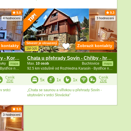
9.9
9.3
4 hodnocení
3 hodnocení
Silvestr je obsazený
t kontakty
Zobrazit kontakty
1M-005
Chata Slovácko - Chřibské lesy - Koryčany
Chata u přehrady Sovín - Chřiby - hrad Buchlov
ávky
Max.
10 osob
Buchlovice
mapa
mapa
91.9 km vzdušně od Rozhledna Karasín - Bystřice n. Pernšt.
92.5 km vzdušně od Rozhledna Karasín - Bystřice n. Pernšt.
Ceník
Ceník
5x
1x
1x
ZDE
ZDE
v srdci
„Chata se saunou a vířivkou u přehrady Sovín -
ubytování v srdci Slovácka“
9.9
3 hodnocení