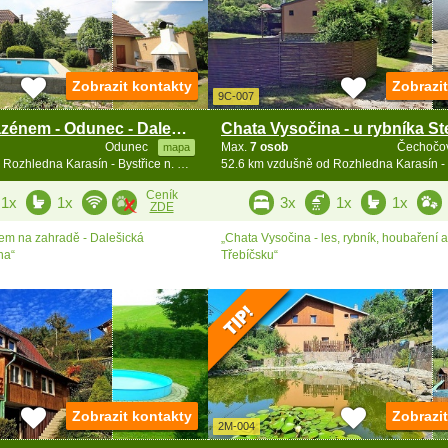
Zobrazit kontakty
Zobrazi
9C-007
Chalupa s bazénem - Odunec - Dalešice - Vysočina
Odunec
Max.
7 osob
Čechočo
mapa
52 km vzdušně od Rozhledna Karasín - Bystřice n. Pernšt.
Ceník
1x
1x
3x
1x
1x
ZDE
em na zahradě - Dalešická
„Chata Vysočina - les, rybník, houbaření a 
na“
Třebíčsku“
Zobrazit kontakty
Zobrazi
2M-004