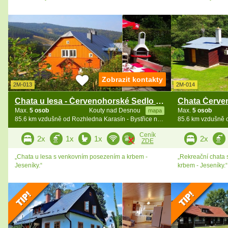
Zobrazit kontakty
2M-013
2M-014
Chata u lesa - Červenohorské Sedlo - Velké Losiny
Max.
5 osob
Kouty nad Desnou
Max.
5 osob
mapa
85.6 km vzdušně od Rozhledna Karasín - Bystřice n. Pernšt.
Ceník
2x
1x
1x
2x
ZDE
„Chata u lesa s venkovním posezením a krbem -
„Rekreační chata
Jeseníky.“
krbem - Jeseníky.“