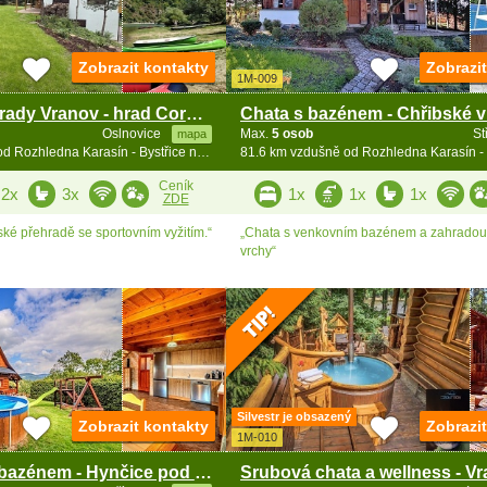
Zobrazit kontakty
Zobrazi
1M-009
Chata u přehrady Vranov - hrad Cornštejn a Bítov
Oslnovice
Max.
5 osob
St
mapa
80.8 km vzdušně od Rozhledna Karasín - Bystřice n. Pernšt.
Ceník
2x
3x
1x
1x
1x
ZDE
ké přehradě se sportovním vyžitím.“
„Chata s venkovním bazénem a zahradou 
vrchy“
Silvestr je obsazený
Zobrazit kontakty
Zobrazi
1M-010
Roubenka s bazénem - Hynčice pod Sušinou