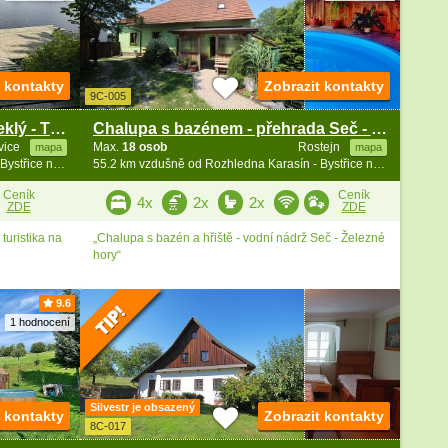
t kontakty
Zobrazit kontakty
9C-005
Chata Vysočina - u rybníka Steklý - Třebíč
Chalupa s bazénem - přehrada Seč - Železné hory
vice
Max.
18 osob
Rostejn
mapa
mapa
52.6 km vzdušně od Rozhledna Karasín - Bystřice n. Pernšt.
55.2 km vzdušně od Rozhledna Karasín - Bystřice n. Pernšt.
Ceník
Ceník
4x
2x
2x
ZDE
ZDE
turistika na
„Chalupa s bazén a hřiště - vodní nádrž Seč - Železné
hory“
9.6
1 hodnocení
Silvestr je obsazený
t kontakty
Zobrazit kontakty
8C-017