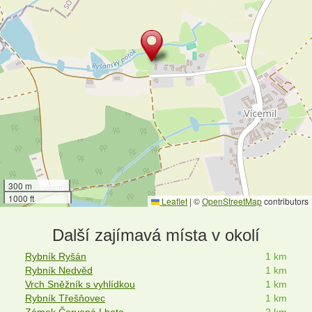
300 m
1000 ft
Leaflet
|
©
OpenStreetMap
contributors
Další zajímavá místa v okolí
Rybník Ryšán
1 km
Rybník Nedvěd
1 km
Vrch Sněžník s vyhlídkou
1 km
Rybník Třešňovec
1 km