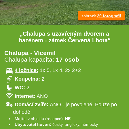
zobrazit
29 fotografií
„Chalupa s uzavřeným dvorem a
bazénem - zámek Červená Lhota“
Chalupa - Vícemil
Chalupa kapacita:
17 osob
4 ložnice:
1x 5, 1x 4, 2x 2+2
Koupelna:
2
WC:
2
Internet:
ANO
Domácí zvíře:
ANO - je povolené, Pouze po
dohodě
Majitel v objektu (recepce):
NE
Ubytovatel hovoří:
česky, anglicky, německy