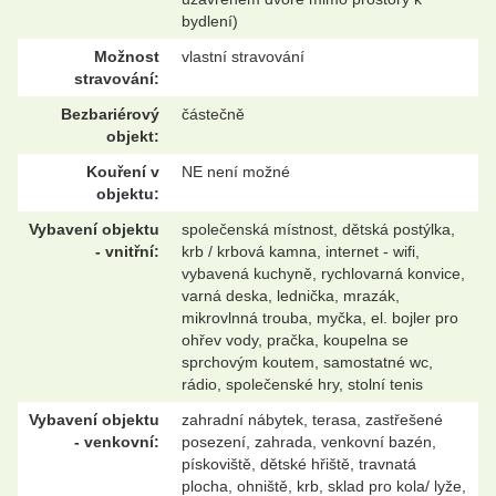
bydlení)
Možnost
vlastní stravování
stravování:
Bezbariérový
částečně
objekt:
Kouření v
NE není možné
objektu:
Vybavení objektu
společenská místnost, dětská postýlka,
- vnitřní:
krb / krbová kamna, internet - wifi,
vybavená kuchyně, rychlovarná konvice,
varná deska, lednička, mrazák,
mikrovlnná trouba, myčka, el. bojler pro
ohřev vody, pračka, koupelna se
sprchovým koutem, samostatné wc,
rádio, společenské hry, stolní tenis
Vybavení objektu
zahradní nábytek, terasa, zastřešené
- venkovní:
posezení, zahrada, venkovní bazén,
pískoviště, dětské hřiště, travnatá
plocha, ohniště, krb, sklad pro kola/ lyže,