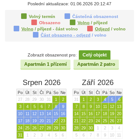
Poslední aktualizace: 01.06.2026 20:12:47
Volný termín
Částečná obsazenost
Obsazeno
Volno
/ příjezd
Volno
/ příjezd - část volno
Odjezd
/ volno
Část obsazeno - odjezd
/ volno
Celý objekt
Zobrazit obsazenost pro:
Apartmán 1 přízemí
Apartmán 2 patro
Srpen 2026
Září 2026
Po
Út
St
Čt
Pá
So
Ne
Po
Út
St
Čt
Pá
So
Ne
27
28
29
30
31
1
2
31
1
2
3
4
5
6
3
4
5
6
7
8
9
7
8
9
10
11
12
13
10
11
12
13
14
15
16
14
15
16
17
18
19
20
17
18
19
20
21
22
23
21
22
23
24
25
26
27
24
25
26
27
28
29
30
28
29
30
1
2
3
4
31
1
2
3
4
5
6
5
6
7
8
9
10
11