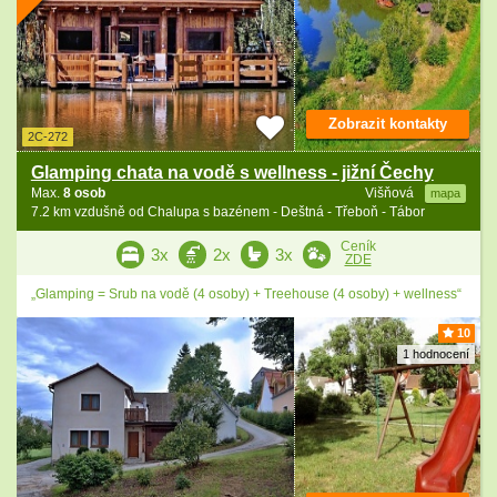
Zobrazit kontakty
2C-272
Glamping chata na vodě s wellness - jižní Čechy
Max.
8 osob
Višňová
mapa
7.2 km vzdušně od Chalupa s bazénem - Deštná - Třeboň - Tábor
Ceník
3x
2x
3x
ZDE
„Glamping = Srub na vodě (4 osoby) + Treehouse (4 osoby) + wellness“
10
1 hodnocení