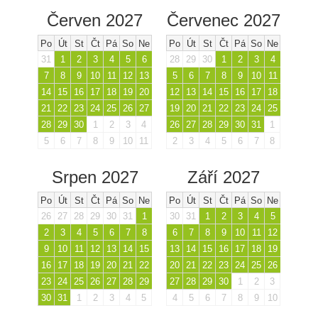
Červen 2027
Červenec 2027
Po
Út
St
Čt
Pá
So
Ne
Po
Út
St
Čt
Pá
So
Ne
31
1
2
3
4
5
6
28
29
30
1
2
3
4
7
8
9
10
11
12
13
5
6
7
8
9
10
11
14
15
16
17
18
19
20
12
13
14
15
16
17
18
21
22
23
24
25
26
27
19
20
21
22
23
24
25
28
29
30
1
2
3
4
26
27
28
29
30
31
1
5
6
7
8
9
10
11
2
3
4
5
6
7
8
Srpen 2027
Září 2027
Po
Út
St
Čt
Pá
So
Ne
Po
Út
St
Čt
Pá
So
Ne
26
27
28
29
30
31
1
30
31
1
2
3
4
5
2
3
4
5
6
7
8
6
7
8
9
10
11
12
9
10
11
12
13
14
15
13
14
15
16
17
18
19
16
17
18
19
20
21
22
20
21
22
23
24
25
26
23
24
25
26
27
28
29
27
28
29
30
1
2
3
30
31
1
2
3
4
5
4
5
6
7
8
9
10