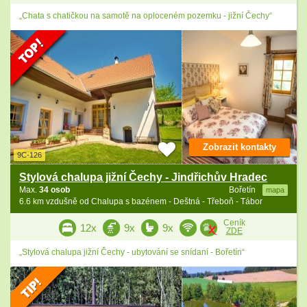
„Chata s chatičkou na samotě na oploceném pozemku - jižní Čechy“
Zobrazit kontakty
9C-126
Stylová chalupa jižní Čechy - Jindřichův Hradec
Max.
34 osob
Bořetín
mapa
6.6 km vzdušně od Chalupa s bazénem - Deštná - Třeboň - Tábor
Ceník
12x
9x
9x
ZDE
„Stylová chalupa jižní Čechy - ubytování se snídaní - Bořetín“