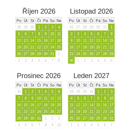
Říjen 2026
Listopad 2026
Po
Út
St
Čt
Pá
So
Ne
Po
Út
St
Čt
Pá
So
Ne
28
29
30
1
2
3
4
26
27
28
29
30
31
1
5
6
7
8
9
10
11
2
3
4
5
6
7
8
12
13
14
15
16
17
18
9
10
11
12
13
14
15
19
20
21
22
23
24
25
16
17
18
19
20
21
22
26
27
28
29
30
31
1
23
24
25
26
27
28
29
2
3
4
5
6
7
8
30
1
2
3
4
5
6
Prosinec 2026
Leden 2027
Po
Út
St
Čt
Pá
So
Ne
Po
Út
St
Čt
Pá
So
Ne
30
1
2
3
4
5
6
28
29
30
31
1
2
3
7
8
9
10
11
12
13
4
5
6
7
8
9
10
14
15
16
17
18
19
20
11
12
13
14
15
16
17
21
22
23
24
25
26
27
18
19
20
21
22
23
24
28
29
30
31
1
2
3
25
26
27
28
29
30
31
4
5
6
7
8
9
10
1
2
3
4
5
6
7