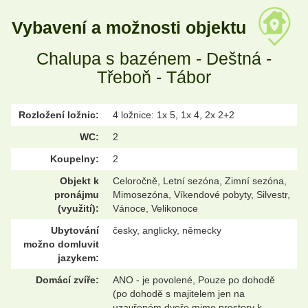
Vybavení a možnosti objektu
Chalupa s bazénem - Deštná -
Třeboň - Tábor
Rozložení ložnic:
4 ložnice: 1x 5, 1x 4, 2x 2+2
WC:
2
Koupelny:
2
Objekt k
Celoročně, Letní sezóna, Zimní sezóna,
pronájmu
Mimosezóna, Víkendové pobyty, Silvestr,
(využití):
Vánoce, Velikonoce
Ubytování
česky, anglicky, německy
možno domluvit
jazykem:
Domácí zvíře:
ANO - je povolené, Pouze po dohodě
(po dohodě s majitelem jen na
uzavřeném dvoře mimo prostory k