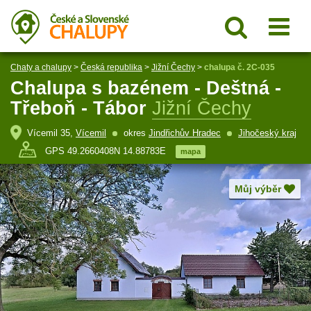
Chaty a chalupy
>
Česká republika
>
Jižní Čechy
>
chalupa č. 2C-035
Chalupa s bazénem - Deštná -
Třeboň - Tábor
Jižní Čechy
Vícemil 35,
Vícemil
okres
Jindřichův Hradec
Jihočeský kraj
GPS 49.2660408N 14.88783E
mapa
Můj výběr