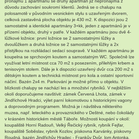
pronájmu 1 apartmánu se druhý apartmán již nepronajímá z
důvodu zachování soukromí klientů. Jedná se o chalupu na
polosamotě v původním vesnickém stylu s uzavřeným dvorem,
celková zastavěná plocha objektu je 430 m2. K dispozici jsou 2
samostatné a identické apartmány 3+kk, jeden z apartmánů je v
přízemí objektu, druhý v patře. V každém apartmánu jsou dvě 4-
lůžkové ložnice: první ložnice se 2 samostatnými lůžky a
dvoulůžkem a druhá ložnice se 2 samostatnými lůžky a 2x
přistýlkou na rozkládací sedací soupravě. V každém apartmánu je
koupelna se sprchovým koutem a samostatným WC. Společně lze
využívat letní místnost cca 70 m2 s posezením, přilehlým krbem a
tenisovým stolem. Dále je k dispozici uzavřený dvůr cca 200 m2 s
dětským koutem a technická místnost pro kola a ostatní sportovní
náčiní. Bazén 2x4 m. Parkování je možné přímo u objektu. V
blízkosti chalupy se nachází les a množství rybníků. V nejbližším
okolí doporučujeme navštívit: zámek Červená Lhota, zámek v
Jindřichově Hradci, výlet parní lokomotivou s historickými vagony
a doprovodným programem. Možná je i návštěva některého
muzea, např. leteckého a provaznického v Deštné, nebo čokolády
v krásném historickém městě Táboře. Možnosti koupání v okolí:
koupaliště Horní Radouň, Velký Řečický rybník, rybník Fejfar,
koupaliště Soběslav, rybník Kozlov, pískovna Karvánky, pískovny
Roudná, bazén Jindřichův Hradec - Frankův Dvůr, lom Antonka,