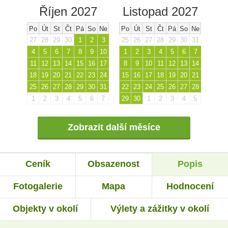
Říjen 2027
Listopad 2027
Po
Út
St
Čt
Pá
So
Ne
Po
Út
St
Čt
Pá
So
Ne
27
28
29
30
1
2
3
25
26
27
28
29
30
31
4
5
6
7
8
9
10
1
2
3
4
5
6
7
11
12
13
14
15
16
17
8
9
10
11
12
13
14
18
19
20
21
22
23
24
15
16
17
18
19
20
21
25
26
27
28
29
30
31
22
23
24
25
26
27
28
1
2
3
4
5
6
7
29
30
1
2
3
4
5
Zobrazit další měsíce
Ceník
Obsazenost
Popis
Fotogalerie
Mapa
Hodnocení
Objekty v okolí
Výlety a zážitky v okolí