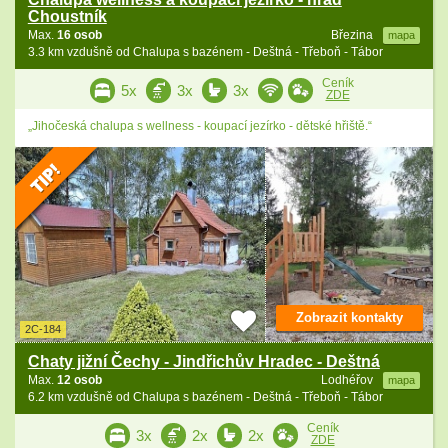
Choustník
Max.
16 osob
Březina
mapa
3.3 km vzdušně od Chalupa s bazénem - Deštná - Třeboň - Tábor
Ceník
5x
3x
3x
ZDE
„Jihočeská chalupa s wellness - koupací jezírko - dětské hřiště.“
Zobrazit kontakty
2C-184
Chaty jižní Čechy - Jindřichův Hradec - Deštná
Max.
12 osob
Lodhéřov
mapa
6.2 km vzdušně od Chalupa s bazénem - Deštná - Třeboň - Tábor
Ceník
3x
2x
2x
ZDE