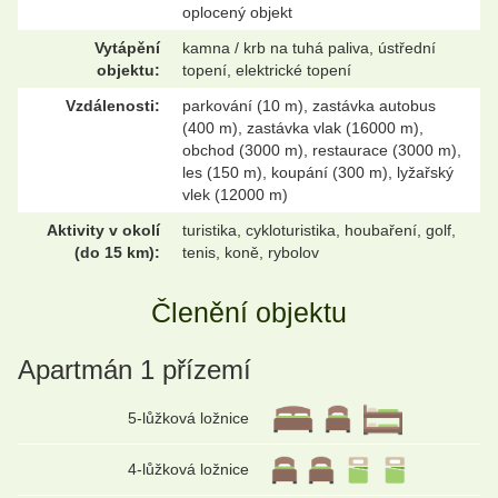
oplocený objekt
Vytápění
kamna / krb na tuhá paliva, ústřední
objektu:
topení, elektrické topení
Vzdálenosti:
parkování (10 m), zastávka autobus
(400 m), zastávka vlak (16000 m),
obchod (3000 m), restaurace (3000 m),
les (150 m), koupání (300 m), lyžařský
vlek (12000 m)
Aktivity v okolí
turistika, cykloturistika, houbaření, golf,
(do 15 km):
tenis, koně, rybolov
Členění objektu
Apartmán 1 přízemí
5-lůžková ložnice
4-lůžková ložnice