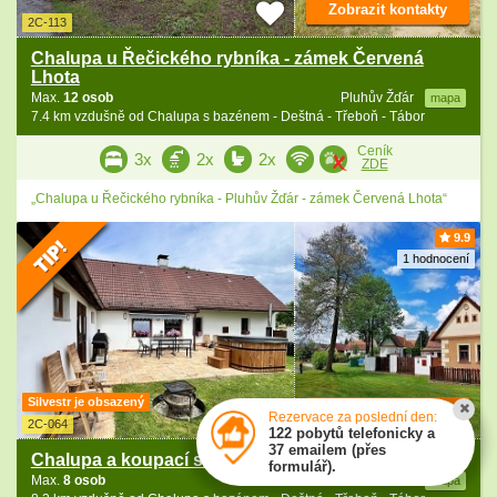
Zobrazit kontakty
2C-113
Chalupa u Řečického rybníka - zámek Červená
Lhota
Max.
12 osob
Pluhův Žďár
mapa
7.4 km vzdušně od Chalupa s bazénem - Deštná - Třeboň - Tábor
Ceník
3x
2x
2x
ZDE
„Chalupa u Řečického rybníka - Pluhův Žďár - zámek Červená Lhota“
9.9
1 hodnocení
Silvestr je obsazený
Zobrazit kontakty
Rezervace za poslední den:
2C-064
122 pobytů telefonicky a
37 emailem (přes
Chalupa a koupací sud - hrad Choustník - Tábor
formulář).
Max.
8 osob
Choustník
mapa