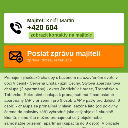
Majitel:
Kolář Martin
+420 604
zobrazit kontakty na majitele
Poslat zprávu majiteli
zpráva, dotaz, rezervace
Pronájem jihočeské chalupy s bazénem na uzavřeném dvoře v
obci Vícemil - Červená Lhota - jižní Čechy. Stylová apartmánová
chalupa (2 apartmány) - okres Jindřichův Hradec, Třeboňsko a
Táborsko. Rekreační chalupa k pronajmutí má 2 samostatné
apartmány (AP v přízemní pro 9 osob a AP v patře pro dalších 8
osob) - chalupa se pronajímá v hlavní sezóně léto (od poloviny
června do poloviny září) výhradně jako celý objekt 1 skupině
klientů, mimo léto možno pronajmout celý objekt nebo
samostatně přízemní apartmán (kapacita do 9 osob). V případě