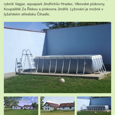
rybník Vajgar, aquapark Jindřichův Hradec, Vlkovské pískovny,
Koupaliště Za Řekou a pískovna Jindřiš. Lyžování je možné v
lyžařském středisku Čihadlo.
.
.