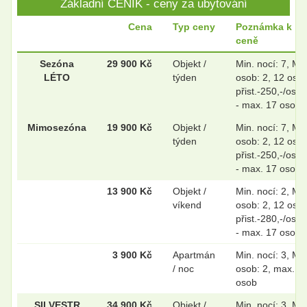
Základní CENÍK - ceny za ubytování
.
.
Cena
Typ ceny
Poznámka k
ceně
.
.
Sezóna
29 900 Kč
Objekt /
Min. nocí: 7, Min
LÉTO
týden
osob: 2, 12 osob
přist.-250,-/os/n
- max. 17 osob
.
.
Mimosezóna
19 900 Kč
Objekt /
Min. nocí: 7, Min
týden
osob: 2, 12 osob
přist.-250,-/os/n
- max. 17 osob
13 900 Kč
Objekt /
Min. nocí: 2, Min
víkend
osob: 2, 12 osob
přist.-280,-/os/n
- max. 17 osob
3 900 Kč
Apartmán
Min. nocí: 3, Min
/ noc
osob: 2, max. 8
osob
SILVESTR
34 900 Kč
Objekt /
Min. nocí: 3, Min