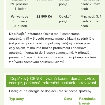
29. prosinec
pobyt
osob: 2, max. 1
- 1. leden
osob
Velikonoce
22 800 Kč
Objekt /
Min. nocí: 3, Min
7. duben -
pobyt
osob: 2, max. 1
10. duben
osob
Doplňující informace
Objekt má 2 samostatné
apartmány (9 + 8 osob) pronajímané v hlavní sezóně léto
(od poloviny června až do poloviny září) výhradně jako
celý objekt, mimo léto možno pronajmout i podkrovní
apartmán (kapacita do 8 osob) samostatně. V případě
pronájmu 1 apartmánu se druhý apartmán již nepronajímá
z důvodu zachování soukromí klientů.
Doplňkový CENÍK - vratná kauce, domácí zvíře,
energie, parkovné, rekreační poplatek, stravování
Energie:
Za energie se doplácí - dle skutečné spotřeby
Typ ceny
Cena
Poznámka
k ceně