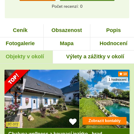
Počet recenzí: 0
Ceník
Obsazenost
Popis
Fotogalerie
Mapa
Hodnocení
Objekty v okolí
Výlety a zážitky v okolí
10
1 hodnocení
Zobrazit kontakty
2C-372
Chalupa wellness a koupací jezírko - hrad