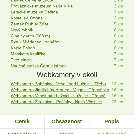
Zámek Červená Lhota
2 km
Provaznické muzeum Karla Klika
3 km
Letecké muzeum Deštná
3 km
Kostel sv. Ottona
3 km
Zámek Pluhův Žďár
5 km
Nový rybník
6 km
Cihelný vrch (608 m)
6 km
Ryník Mládenec Lodhéřov
6 km
Kaple Pohoří
6 km
Mostkova kaplička
7 km
Tvrz Mnich
7 km
Naučná stezka Čertův kámen
7 km
Webkamery v okolí
Webkamera Soběslav - Veselí nad Lužnicí - Třeboňská pánev
12 km
Webkamera Jindřichův Hradec - Vajgar - Třeboňsko
16 km
Webkamera Veselí nad Lužnicí - Lužnice - Třeboňská pánev
16 km
Webkamera Žirovnice - Počátky - Nová Včelnice
22 km
Ceník
Obsazenost
Popis