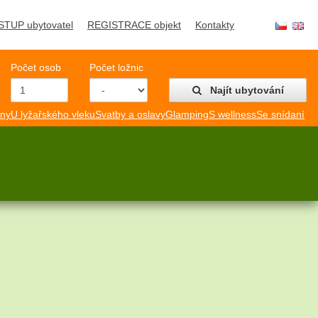
STUP ubytovatel
REGISTRACE objekt
Kontakty
Počet osob
Počet ložnic
Najít ubytování
mny
U lyžařského vleku
Svatby a oslavy
Glamping
S wellness
Se snídaní