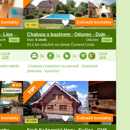
t kontakty
Zobrazit kontakty
9C-004
Chalupa s bazénem a saunou - Lipenská přehrada
Chalupa s bazénem - Odunec - Dalešice - Vysočina
burk
Max.
6 osob
Odunec
mapa
mapa
a
83.2 km vzdušně od zámek Červená Lhota
Ceník
Ceník
3x
1x
1x
ZDE
ZDE
vodní nádrže
„Chalupa s bazénem na zahradě - Dalešická
přehrada - Vysočina“
9.3
5 hodnocení
t kontakty
Zobrazit kontakty
3C-006