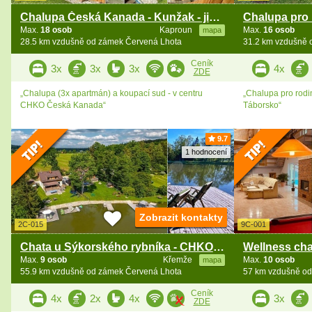
Chalupa Česká Kanada - Kunžak - jižní Čechy
Max.
18 osob
Kaproun
Max.
16 osob
mapa
28.5 km vzdušně od zámek Červená Lhota
31.2 km vzdušně 
Ceník
3x
3x
3x
4x
ZDE
„Chalupa (3x apartmán) a koupací sud - v centru
„Chalupa pro rodi
CHKO Česká Kanada“
Táborsko“
9.7
1 hodnocení
Zobrazit kontakty
2C-015
9C-001
Chata u Sýkorského rybníka - CHKO Blanský les
Max.
9 osob
Křemže
Max.
10 osob
mapa
55.9 km vzdušně od zámek Červená Lhota
57 km vzdušně od
Ceník
4x
2x
4x
3x
ZDE