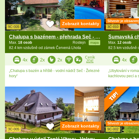
Silvestr je obsazen
Zobrazit kontakty
9C-005
3C-010
Chalupa s bazénem - přehrada Seč - Železné hory
Max.
18 osob
Rostejn
Max.
12 osob
mapa
82.4 km vzdušně od zámek Červená Lhota
82.5 km vzdušně 
Ceník
4x
2x
2x
4x
ZDE
„Chalupa s bazén a hřiště - vodní nádrž Seč - Železné
„Ubytování v roma
hory“
kachlovou pecí a 
Silvestr je obsazen
Zobrazit kontakty
3C-005
9C-002