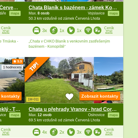
Chalupa Vysočina - Trnávka - Červená Řečice
Chata Blaník s bazénem - zámek Konopiště
táře
Max.
8 osob
Vojslavice
mapa
mapa
50.3 km vzdušně od zámek Červená Lhota
Ceník
Ceník
3x
1x
1x
ZDE
ZDE
e Trnávka -
„Chata v CHKO Blaník s venkovním zastřešeným
bazénem - Konopiště“
9.9
1 hodnocení
t kontakty
Zobrazit kontakty
1M-011
Chata Vysočina - u rybníka Steklý - Třebíč
Chata u přehrady Vranov - hrad Cornštejn a Bítov
vice
Max.
12 osob
Oslnovice
mapa
mapa
a
69.5 km vzdušně od zámek Červená Lhota
Ceník
Ceník
4x
2x
3x
ZDE
ZDE