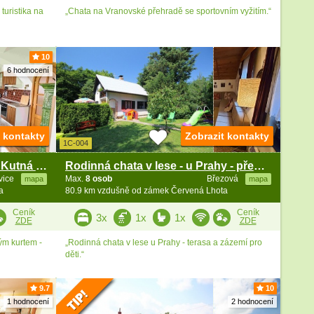
turistika na
„Chata na Vranovské přehradě se sportovním vyžitím.“
10
6 hodnocení
t kontakty
Zobrazit kontakty
1C-004
Chalupa s bazénem - Čáslav - Kutná Hora
Rodinná chata v lese - u Prahy - přehrada Vrané
vice
Max.
8 osob
Březová
mapa
mapa
a
80.9 km vzdušně od zámek Červená Lhota
Ceník
Ceník
3x
1x
1x
ZDE
ZDE
ým kurtem -
„Rodinná chata v lese u Prahy - terasa a zázemí pro
děti.“
9.7
10
1 hodnocení
2 hodnocení