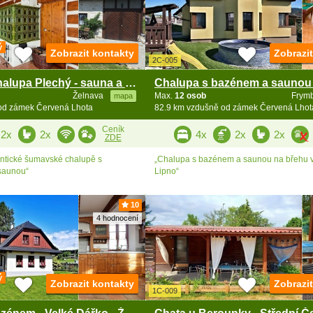
ý
Zobrazit kontakty
Zobrazi
2C-005
Šumavská chalupa Plechý - sauna a kachlová kamna
Želnava
Max.
12 osob
Frym
mapa
od zámek Červená Lhota
82.9 km vzdušně od zámek Červená Lhot
Ceník
2x
2x
4x
2x
2x
ZDE
ntické šumavské chalupě s
„Chalupa s bazénem a saunou na břehu 
saunou“
Lipno“
10
4 hodnocení
ý
Zobrazit kontakty
Zobrazi
1C-009