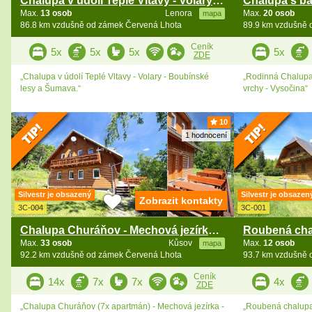
Chalupa v údolí Teplé Vltavy - Volary - Šumava
Max.
13 osob
Lenora
Max.
20 osob
mapa
86.8 km vzdušně od zámek Červená Lhota
89.9 km vzdušně 
Ceník
5x
5x
5x
5x
ZDE
„Chalupa v údolí Teplé Vltavy - Volary - Boubínské
„Rodinná Chalupa
lesy a Šumava.“
vrchy - Vysočina“
10
1 hodnocení
Silvestr je obsazený
Silvestr je obsazen
Zobrazit kontakty
3C-004
3C-001
Chalupa Churáňov - Mechová jezírka - Šumava
Max.
33 osob
Kůsov
Max.
12 osob
mapa
92.2 km vzdušně od zámek Červená Lhota
93.7 km vzdušně 
Ceník
14x
7x
7x
4x
ZDE
„Chalupa Churáňov (7x apartmán) - Mechová jezírka -
„Roubená chalupa