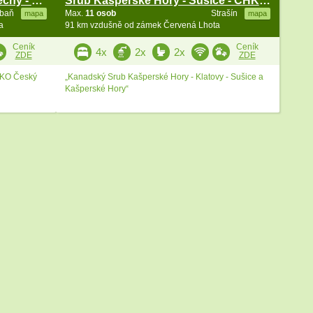
Chata u Berounky - Střední Čechy - Karlštejn
Srub Kašperské Hory - Sušice - CHKO Šumava
ebaň
Max.
11 osob
Strašín
mapa
mapa
a
91 km vzdušně od zámek Červená Lhota
Ceník
Ceník
4x
2x
2x
ZDE
ZDE
CHKO Český
„Kanadský Srub Kašperské Hory - Klatovy - Sušice a
Kašperské Hory“