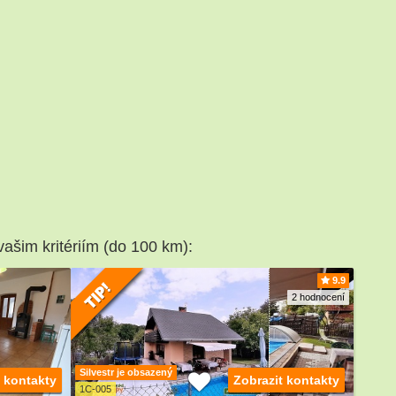
vašim kritériím (do 100 km):
9.9
2 hodnocení
Silvestr je obsazený
t kontakty
Zobrazit kontakty
1C-005