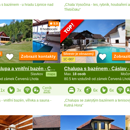
 s bazénem - u hradu Lipnice nad
„Chata Vysočina - les, rybník, houbaření a 
Třebíčsku“
9.9
8 hodnocení
ý
Silvestr je obsazený
Zobrazit kontakty
Zobrazi
1C-007
Wellness chalupa a vnitřní bazén - Český Krumlov
Slavkov
Max.
18 osob
Močo
mapa
od zámek Červená Lhota
80.5 km vzdušně od zámek Červená Lhot
Ceník
1x
3x
7x
6x
6x
ZDE
- vnitřní bazén, vířivka a sauna -
„Chalupa se zakrytým bazénem a tenisov
Kutná Hora“