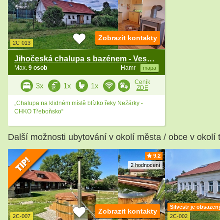
Zobrazit kontakty
2C-013
Jihočeská chalupa s bazénem - Veselí nad Lužnicí
Max.
9 osob
Hamr
mapa
Ceník
3x
1x
1x
ZDE
„Chalupa na klidném místě blízko řeky Nežárky -
CHKO Třeboňsko“
Další možnosti ubytování v okolí města / obce v okolí 
9.2
2 hodnocení
Silvestr je obsazen
Zobrazit kontakty
2C-007
2C-002