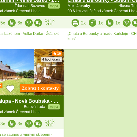
Chalupa s bazénem - Velké Dářko - Žďárské vrchy
Žďár nad Sázavou
Max.
4 osoby
Hlásná Tř
mapa
od zámek Červená Lhota
90.6 km vzdušně od zámek Červená Lhot
Ceník
5x
6x
2x
1x
1x
ZDE
 s bazénem - Velké Dářko - Žďárské
„Chata u Berounky a hradu Karlštejn - 
kras“
10
4 hodnocení
ý
Zobrazit kontakty
Roubená chalupa - Nová Boubská - CHKO Šumava
Borová Lada
mapa
od zámek Červená Lhota
Ceník
3x
3x
ZDE
 se saunou a vinným sklepem -