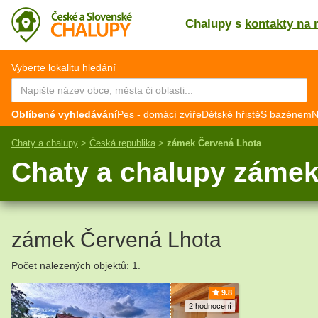
Chalupy s
kontakty na 
CZ
EN
Vyberte lokalitu hledání
Oblíbené vyhledávání
Pes - domácí zvíře
Dětské hřistě
S bazénem
N
Chaty a chalupy
>
Česká republika
>
zámek Červená Lhota
Chaty a chalupy zámek
zámek Červená Lhota
Počet nalezených objektů: 1.
9.8
2 hodnocení