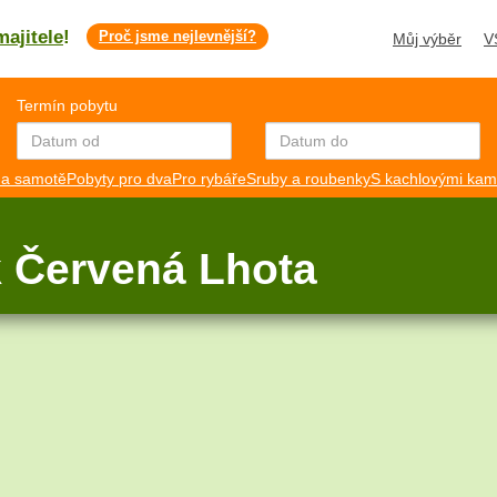
majitele
!
Proč jsme nejlevnější?
Můj výběr
V
Termín pobytu
a samotě
Pobyty pro dva
Pro rybáře
Sruby a roubenky
S kachlovými ka
 Červená Lhota