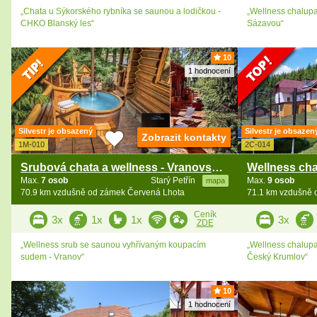
„Chata u Sýkorského rybníka se saunou a lodičkou -
„Wellness chalupa
CHKO Blanský les“
Sázavou“
10
1 hodnocení
Silvestr je obsazený
Silvestr je obsazen
Zobrazit kontakty
1M-010
2C-014
Srubová chata a wellness - Vranovská přehrada
Max.
7 osob
Starý Petřín
Max.
9 osob
mapa
70.9 km vzdušně od zámek Červená Lhota
71.1 km vzdušně 
Ceník
3x
1x
1x
3x
ZDE
„Wellness srub se saunou vyhřívaným koupacím
„Wellness chalupa 
sudem - Vranov“
Český Krumlov“
10
1 hodnocení