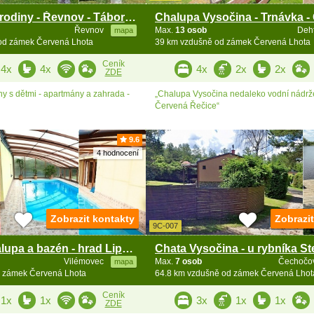
Chalupa pro rodiny - Řevnov - Táborsko
Řevnov
Max.
13 osob
Deh
mapa
od zámek Červená Lhota
39 km vzdušně od zámek Červená Lhota
Ceník
4x
4x
4x
2x
2x
ZDE
ny s dětmi - apartmány a zahrada -
„Chalupa Vysočina nedaleko vodní nádrž
Červená Řečice“
9.6
4 hodnocení
Zobrazit kontakty
Zobrazi
9C-007
Wellness chalupa a bazén - hrad Lipnice nad Sázavou
Vilémovec
Max.
7 osob
Čechočo
mapa
 zámek Červená Lhota
64.8 km vzdušně od zámek Červená Lhot
Ceník
1x
1x
3x
1x
1x
ZDE