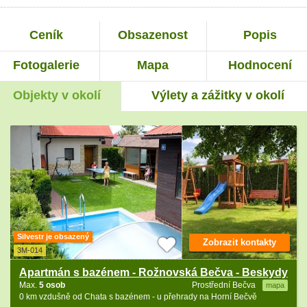
Ceník
Obsazenost
Popis
Fotogalerie
Mapa
Hodnocení
Objekty v okolí
Výlety a zážitky v okolí
Silvestr je obsazený
Zobrazit kontakty
3M-014
Apartmán s bazénem - Rožnovská Bečva - Beskydy
Max.
5 osob
Prostřední Bečva
mapa
0 km vzdušně od Chata s bazénem - u přehrady na Horní Bečvě