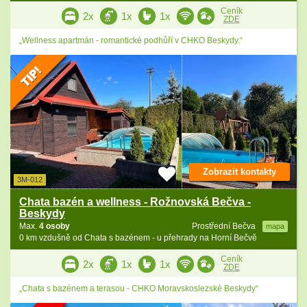
Ceník
2x
1x
1x
ZDE
„Wellness apartmán - romantické podhůří v CHKO Beskydy.“
Zobrazit kontakty
3M-012
Chata bazén a wellness - Rožnovská Bečva -
Beskydy
Max.
4 osoby
Prostřední Bečva
mapa
0 km vzdušně od Chata s bazénem - u přehrady na Horní Bečvě
Ceník
2x
1x
1x
ZDE
„Chata s bazénem a terasou - CHKO Moravskoslezské Beskydy“