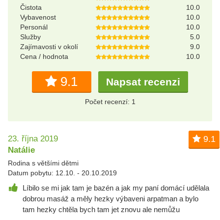
Čistota
10.0
Vybavenost
10.0
Personál
10.0
Služby
5.0
Zajímavosti v okolí
9.0
Cena / hodnota
10.0
9.1
Napsat recenzi
Počet recenzí: 1
23. října 2019
9.1
Natálie
Rodina s většími dětmi
Datum pobytu: 12.10. - 20.10.2019
Líbilo se mi jak tam je bazén a jak my paní domácí udělala
dobrou masáž a měly hezky výbaveni arpatman a bylo
tam hezky chtěla bych tam jet znovu ale nemůžu