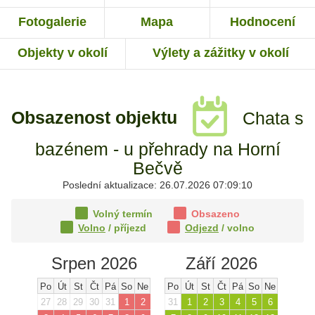
Fotogalerie
Mapa
Hodnocení
Objekty v okolí
Výlety a zážitky v okolí
Obsazenost objektu
Chata s
bazénem - u přehrady na Horní
Bečvě
Poslední aktualizace: 26.07.2026 07:09:10
Volný termín
Obsazeno
Volno
/ příjezd
Odjezd
/ volno
Srpen 2026
Září 2026
Po
Út
St
Čt
Pá
So
Ne
Po
Út
St
Čt
Pá
So
Ne
27
28
29
30
31
1
2
31
1
2
3
4
5
6