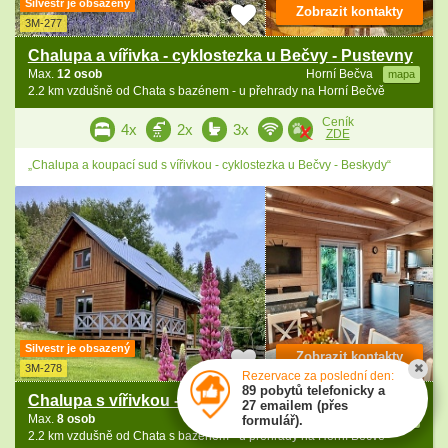
Silvestr je obsazený
Zobrazit kontakty
3M-277
Chalupa a vířivka - cyklostezka u Bečvy - Pustevny
Max.
12 osob
Horní Bečva
mapa
2.2 km vzdušně od Chata s bazénem - u přehrady na Horní Bečvě
Ceník
4x
2x
3x
ZDE
„Chalupa a koupací sud s vířivkou - cyklostezka u Bečvy - Beskydy“
Silvestr je obsazený
Zobrazit kontakty
3M-278
Rezervace za poslední den:
89 pobytů telefonicky a
Chalupa s vířivkou - dětský park Bílá - Beskydy
27 emailem (přes
Max.
8 osob
Horní Bečva
mapa
formulář).
2.2 km vzdušně od Chata s bazénem - u přehrady na Horní Bečvě