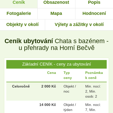
Ceník
Obsazenost
Popis
.
.
Fotogalerie
Mapa
Hodnocení
Objekty v okolí
Výlety a zážitky v okolí
.
.
Ceník ubytování
Chata s bazénem -
.
.
u přehrady na Horní Bečvě
Základní CENÍK - ceny za ubytování
Cena
Typ
Poznámka
ceny
k ceně
Celoročně
2 000 Kč
Objekt /
Min. nocí:
noc
2, Min.
osob: 2
14 000 Kč
Objekt /
Min. nocí:
týden
7, Min.