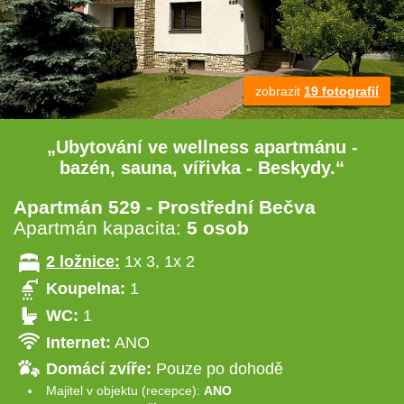
zobrazit
19 fotografií
„Ubytování ve wellness apartmánu -
bazén, sauna, vířivka - Beskydy.“
Apartmán 529 - Prostřední Bečva
Apartmán kapacita:
5 osob
2 ložnice:
1x 3, 1x 2
Koupelna:
1
WC:
1
Internet:
ANO
Domácí zvíře:
Pouze po dohodě
Majitel v objektu (recepce):
ANO