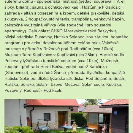
suterénu domu - společenská místnost (sedací souprava, TV, el.
šipky, billiard), sauna s ochlazovací kádí. Hostům je k dispozici i
zahrada - altán s posezením a krbem, dětské pískoviště, dětská
skluzavka, 2 houpačky, stolní tenis, trampolína, venkovní bazén,
celoročně využitelná vířivka (vše společné i pro sousední
apartmány). Celá oblast CHKO Moravskoslezské Beskydy a
blízká střediska Pustevny, Hutisko Solanec jsou zárukou bohatého
programu pro celou dovolenou během celého roku. Valašské
muzeum v přírodě v Rožnově pod Radhoštěm (cca 10km).
Muzeum Tatra Kopřivnice v Kopřivnici (cca 25km). Horské sedlo
Pustevny lyžařské a turistické centrum (cca 10km). Možnosti
koupání: přehrada Horní Bečva, vodní nádrž Karolinka
(Stanovnice), vodní nádrž Šance, přehrada Bystřička, koupaliště
Hutisko-Solanec. Blízká lyžařská střediska: Pod Soláněm, Soláň,
Rališka, Solisko, Soláň - Bzové, Mečová, Soláň sedlo, Kubiška,
Pustevny, Radhošť - Pod kaplí.