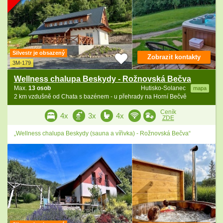
Silvestr je obsazený
Zobrazit kontakty
3M-179
Wellness chalupa Beskydy - Rožnovská Bečva
Max.
13 osob
Hutisko-Solanec
mapa
2 km vzdušně od Chata s bazénem - u přehrady na Horní Bečvě
Ceník
4x
3x
4x
ZDE
„Wellness chalupa Beskydy (sauna a vířivka) - Rožnovská Bečva“