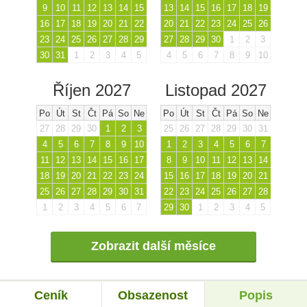
9
10
11
12
13
14
15
13
14
15
16
17
18
19
16
17
18
19
20
21
22
20
21
22
23
24
25
26
23
24
25
26
27
28
29
27
28
29
30
1
2
3
30
31
1
2
3
4
5
4
5
6
7
8
9
10
Říjen 2027
Listopad 2027
Po
Út
St
Čt
Pá
So
Ne
Po
Út
St
Čt
Pá
So
Ne
27
28
29
30
1
2
3
25
26
27
28
29
30
31
4
5
6
7
8
9
10
1
2
3
4
5
6
7
11
12
13
14
15
16
17
8
9
10
11
12
13
14
18
19
20
21
22
23
24
15
16
17
18
19
20
21
25
26
27
28
29
30
31
22
23
24
25
26
27
28
1
2
3
4
5
6
7
29
30
1
2
3
4
5
Zobrazit další měsíce
Ceník
Obsazenost
Popis