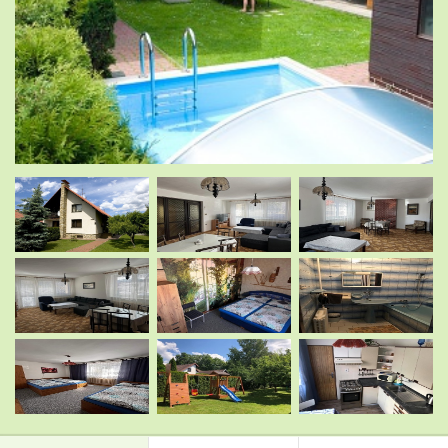
.
.
.
.
.
.