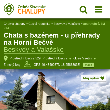
Chaty a chalupy
>
Česká republika
>
Beskydy a Valašsko
>
apartmán č. 3M-
013
Chata s bazénem - u přehrady
na Horní Bečvě
Beskydy a Valašsko
Prostřední Bečva 529,
Prostřední Bečva
okres
Vsetín
Zlínský kraj
GPS 49.4349267N 18.2586303E
mapa
Můj výběr