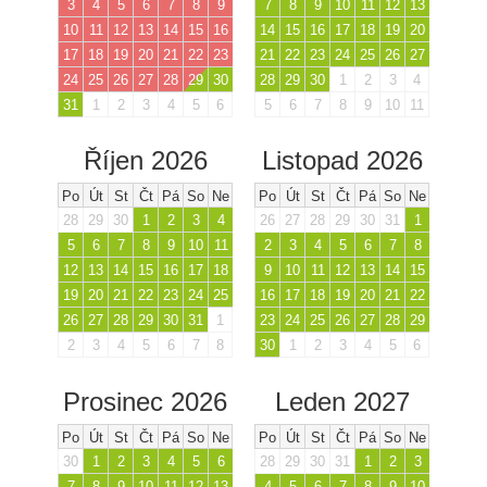
3
4
5
6
7
8
9
7
8
9
10
11
12
13
10
11
12
13
14
15
16
14
15
16
17
18
19
20
17
18
19
20
21
22
23
21
22
23
24
25
26
27
24
25
26
27
28
29
30
28
29
30
1
2
3
4
31
1
2
3
4
5
6
5
6
7
8
9
10
11
Říjen 2026
Listopad 2026
Po
Út
St
Čt
Pá
So
Ne
Po
Út
St
Čt
Pá
So
Ne
28
29
30
1
2
3
4
26
27
28
29
30
31
1
5
6
7
8
9
10
11
2
3
4
5
6
7
8
12
13
14
15
16
17
18
9
10
11
12
13
14
15
19
20
21
22
23
24
25
16
17
18
19
20
21
22
26
27
28
29
30
31
1
23
24
25
26
27
28
29
2
3
4
5
6
7
8
30
1
2
3
4
5
6
Prosinec 2026
Leden 2027
Po
Út
St
Čt
Pá
So
Ne
Po
Út
St
Čt
Pá
So
Ne
30
1
2
3
4
5
6
28
29
30
31
1
2
3
7
8
9
10
11
12
13
4
5
6
7
8
9
10