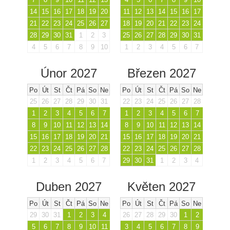
14
15
16
17
18
19
20
11
12
13
14
15
16
17
21
22
23
24
25
26
27
18
19
20
21
22
23
24
28
29
30
31
1
2
3
25
26
27
28
29
30
31
4
5
6
7
8
9
10
1
2
3
4
5
6
7
Únor 2027
Březen 2027
Po
Út
St
Čt
Pá
So
Ne
Po
Út
St
Čt
Pá
So
Ne
25
26
27
28
29
30
31
22
23
24
25
26
27
28
1
2
3
4
5
6
7
1
2
3
4
5
6
7
8
9
10
11
12
13
14
8
9
10
11
12
13
14
15
16
17
18
19
20
21
15
16
17
18
19
20
21
22
23
24
25
26
27
28
22
23
24
25
26
27
28
1
2
3
4
5
6
7
29
30
31
1
2
3
4
Duben 2027
Květen 2027
Po
Út
St
Čt
Pá
So
Ne
Po
Út
St
Čt
Pá
So
Ne
29
30
31
1
2
3
4
26
27
28
29
30
1
2
5
6
7
8
9
10
11
3
4
5
6
7
8
9