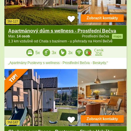
Zobrazit kontakty
3M-127
Apartmánový dům s wellness - Prostřední Bečva
Max.
14 osob
Prostřední Bečva
mapa
1.3 km vzdušně od Chata s bazénem - u přehrady na Horní Bečvě
Ceník
5x
3x
3x
ZDE
„Apartmány Pustevny s wellness - Prostřední Bečva - Beskydy.“
Zobrazit kontakty
3M-147