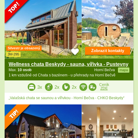
Silvestr je obsazený
Zobrazit kontakty
3M-295
Wellness chata Beskydy - sauna, vířivka - Pustevny
Max.
10 osob
Horní Bečva
mapa
1 km vzdušně od Chata s bazénem - u přehrady na Horní Bečvě
Ceník
3x
2x
2x
ZDE
„Valašská chata se saunou a vířivkou - Horní Bečva - CHKO Beskydy“