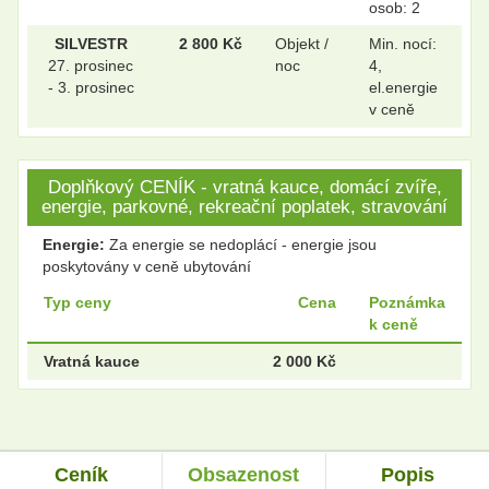
osob: 2
SILVESTR
2 800 Kč
Objekt /
Min. nocí:
27. prosinec
noc
4,
- 3. prosinec
el.energie
v ceně
Doplňkový CENÍK - vratná kauce, domácí zvíře,
energie, parkovné, rekreační poplatek, stravování
Energie:
Za energie se nedoplácí - energie jsou
poskytovány v ceně ubytování
Typ ceny
Cena
Poznámka
k ceně
Vratná kauce
2 000 Kč
Ceník
Obsazenost
Popis