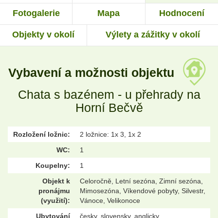
Fotogalerie
Mapa
Hodnocení
Objekty v okolí
Výlety a zážitky v okolí
Vybavení a možnosti objektu
Chata s bazénem - u přehrady na
Horní Bečvě
Rozložení ložnic:
2 ložnice: 1x 3, 1x 2
WC:
1
Koupelny:
1
Objekt k
Celoročně, Letní sezóna, Zimní sezóna,
pronájmu
Mimosezóna, Víkendové pobyty, Silvestr,
(využití):
Vánoce, Velikonoce
Ubytování
česky, slovensky, anglicky