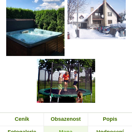
Ceník
Obsazenost
Popis
Fotogalerie
Mapa
Hodnocení