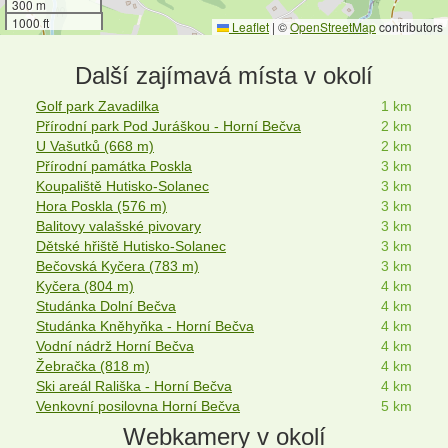
300 m
1000 ft
Leaflet
|
©
OpenStreetMap
contributors
Další zajímavá místa v okolí
Golf park Zavadilka
1 km
Přírodní park Pod Juráškou - Horní Bečva
2 km
U Vašutků (668 m)
2 km
Přírodní památka Poskla
3 km
Koupaliště Hutisko-Solanec
3 km
Hora Poskla (576 m)
3 km
Balitovy valašské pivovary
3 km
Dětské hřiště Hutisko-Solanec
3 km
Bečovská Kyčera (783 m)
3 km
Kyčera (804 m)
4 km
Studánka Dolní Bečva
4 km
Studánka Kněhyňka - Horní Bečva
4 km
Vodní nádrž Horní Bečva
4 km
Žebračka (818 m)
4 km
Ski areál Rališka - Horní Bečva
4 km
Venkovní posilovna Horní Bečva
5 km
Webkamery v okolí