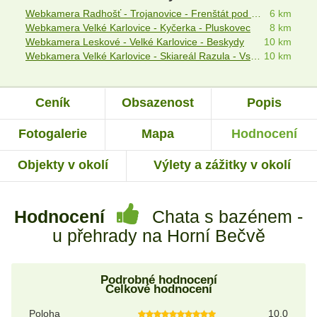
Webkamera Radhošť - Trojanovice - Frenštát pod Radhoštěm
6 km
Webkamera Velké Karlovice - Kyčerka - Pluskovec
8 km
Webkamera Leskové - Velké Karlovice - Beskydy
10 km
Webkamera Velké Karlovice - Skiareál Razula - Vsetínský Bečva
10 km
Ceník
Obsazenost
Popis
Fotogalerie
Mapa
Hodnocení
Objekty v okolí
Výlety a zážitky v okolí
Hodnocení
Chata s bazénem -
u přehrady na Horní Bečvě
Podrobné hodnocení
Celkové hodnocení
Poloha
10.0