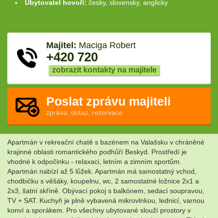
Ubytovatel hovoří:
česky, slovensky, anglicky
Majitel:
Maciga Robert
+420 720
zobrazit kontakty na majitele
Poslat zprávu majiteli
zpráva, dotaz, rezervace
Apartmán v rekreační chatě s bazénem na Valašsku v chráněné
krajinné oblasti romantického podhůří Beskyd. Prostředí je
vhodné k odpočinku - relaxaci, letním a zimním sportům.
Apartmán nabízí až 5 lůžek. Apartmán má samostatný vchod,
chodbičku s věšáky, koupelnu, wc, 2 samostatné ložnice 2x1 a
2x3, šatní skříně. Obývací pokoj s balkónem, sedací soupravou,
TV + SAT. Kuchyň je plně vybavená mikrovlnkou, lednicí, varnou
konví a sporákem. Pro všechny ubytované slouží prostory v