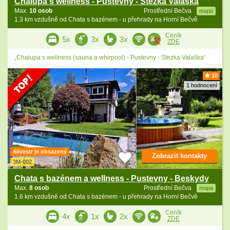
Chalupa s wellness - Pustevny - Stezka Valaška
Max.
10 osob
Prostřední Bečva
mapa
1.3 km vzdušně od Chata s bazénem - u přehrady na Horní Bečvě
Ceník
5x
3x
3x
ZDE
„Chalupa s wellness (sauna a whirpool) - Pustevny - Stezka Valaška“
10
1 hodnocení
Silvestr je obsazený
Zobrazit kontakty
3M-002
Chata s bazénem a wellness - Pustevny - Beskydy
Max.
8 osob
Prostřední Bečva
mapa
1.6 km vzdušně od Chata s bazénem - u přehrady na Horní Bečvě
Ceník
4x
1x
2x
ZDE