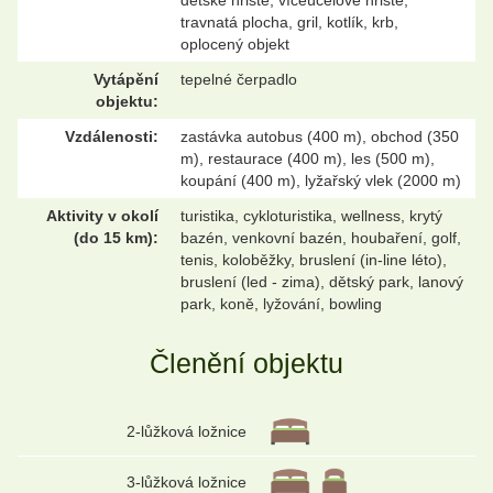
travnatá plocha, gril, kotlík, krb,
oplocený objekt
Vytápění
tepelné čerpadlo
objektu:
Vzdálenosti:
zastávka autobus (400 m), obchod (350
m), restaurace (400 m), les (500 m),
koupání (400 m), lyžařský vlek (2000 m)
Aktivity v okolí
turistika, cykloturistika, wellness, krytý
(do 15 km):
bazén, venkovní bazén, houbaření, golf,
tenis, koloběžky, bruslení (in-line léto),
bruslení (led - zima), dětský park, lanový
park, koně, lyžování, bowling
Členění objektu
2-lůžková ložnice
3-lůžková ložnice