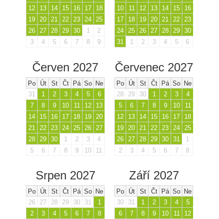
12
13
14
15
16
17
18
10
11
12
13
14
15
16
19
20
21
22
23
24
25
17
18
19
20
21
22
23
26
27
28
29
30
1
2
24
25
26
27
28
29
30
3
4
5
6
7
8
9
31
1
2
3
4
5
6
Červen 2027
Červenec 2027
Po
Út
St
Čt
Pá
So
Ne
Po
Út
St
Čt
Pá
So
Ne
31
1
2
3
4
5
6
28
29
30
1
2
3
4
7
8
9
10
11
12
13
5
6
7
8
9
10
11
14
15
16
17
18
19
20
12
13
14
15
16
17
18
21
22
23
24
25
26
27
19
20
21
22
23
24
25
28
29
30
1
2
3
4
26
27
28
29
30
31
1
5
6
7
8
9
10
11
2
3
4
5
6
7
8
Srpen 2027
Září 2027
Po
Út
St
Čt
Pá
So
Ne
Po
Út
St
Čt
Pá
So
Ne
26
27
28
29
30
31
1
30
31
1
2
3
4
5
2
3
4
5
6
7
8
6
7
8
9
10
11
12