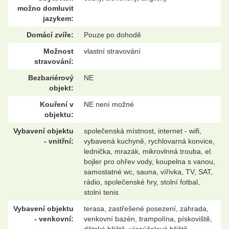
možno domluvit
jazykem:
Domácí zvíře:
Pouze po dohodě
Možnost
vlastní stravování
stravování:
Bezbariérový
NE
objekt:
Kouření v
NE není možné
objektu:
Vybavení objektu
společenská místnost, internet - wifi,
- vnitřní:
vybavená kuchyně, rychlovarná konvice,
lednička, mrazák, mikrovlnná trouba, el.
bojler pro ohřev vody, koupelna s vanou,
samostatné wc, sauna, vířivka, TV, SAT,
rádio, společenské hry, stolní fotbal,
stolní tenis
Vybavení objektu
terasa, zastřešené posezení, zahrada,
- venkovní:
venkovní bazén, trampolína, pískoviště,
dětské hřiště, víceúčelové hřiště,