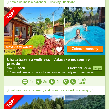
„Chata s wellness a bazénem - Pustevny - Beskydy“
Silvestr je obsazený
Zobrazit kontakty
3M-003
Chata bazén a wellness - Valašské muzeum v
přírodě
Max.
10 osob
Prostřední Bečva
mapa
1.7 km vzdušně od Chata s bazénem - u přehrady na Horní Bečvě
Ceník
4x
2x
2x
ZDE
„Komforní chata s bazénem, finskou saunou a vířivkou - Beskydy“