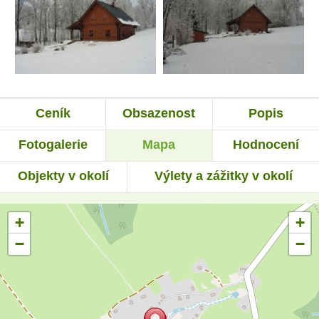
Ceník
Obsazenost
Popis
Fotogalerie
Mapa
Hodnocení
Objekty v okolí
Výlety a zážitky v okolí
+
+
−
−