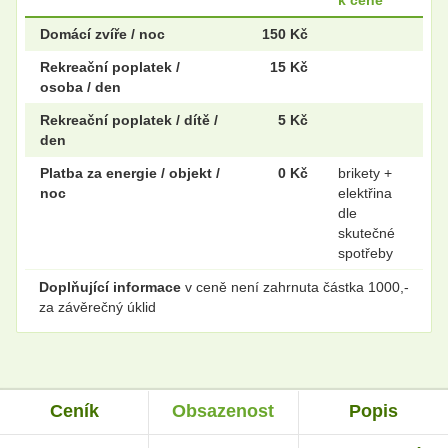
Domácí zvíře / noc
150 Kč
Rekreační poplatek /
15 Kč
osoba / den
Rekreační poplatek / dítě /
5 Kč
den
Platba za energie / objekt /
0 Kč
brikety +
noc
elektřina
dle
skutečné
spotřeby
Doplňující informace
v ceně není zahrnuta částka 1000,-
za závěrečný úklid
Ceník
Obsazenost
Popis