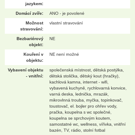
jazykem:
Domácí zvíře:
ANO - je povolené
Možnost
vlastní stravování
stravování:
Bezbariérový
NE
objekt:
Kouření v
NE není možné
objektu:
Vybavení objektu
společenská místnost, dětská postýlka,
- vnitřní:
dětská stolička, dětský kout (hračky),
kachlová kamna, internet - wifi,
vybavená kuchyně, rychlovarná konvice,
varná deska, lednička, mrazák,
mikrovlnná trouba, myčka, topinkovač,
toustovač, el. bojler pro ohřev vody,
pračka, koupelna s wc společné,
koupelna se sprchovým koutem,
samostatné wc, wellness, vířivka, vnitřní
bazén, TV, rádio, stolní fotbal