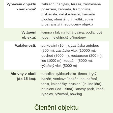
Vybavení objektu
zahradní nábytek, terasa, zastřešené
- venkovní:
posezení, zahrada, trampolína,
pískoviště, dětské hřiště, travnatá
plocha, ohniště, gril, kotlík, volné
prostranství (neoplocený objekt)
Vytápění
kamna / krb na tuhá paliva, podlahové
objektu:
topení, elektrické přímotopy
Vzdálenosti:
parkování (10 m), zastávka autobus
(500 m), zastávka vlak (10000 m),
obchod (3000 m), restaurace (200 m),
les (1000 m), koupání (5000 m),
lyžařský vlek (5000 m)
Aktivity v okolí
turistika, cykloturistika, fitnes, krytý
(do 15 km):
bazén, venkovní bazén, houbaření,
tenis, koloběžky, bruslení (in-line léto),
bruslení (led - zima), lanový park, koně,
rybolov, lyžování, bowling
Členění objektu