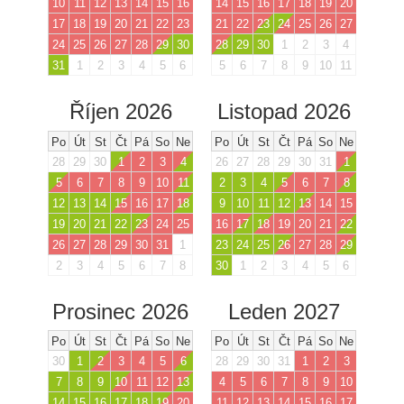
10
11
12
13
14
15
16
14
15
16
17
18
19
20
17
18
19
20
21
22
23
21
22
23
24
25
26
27
24
25
26
27
28
29
30
28
29
30
1
2
3
4
31
1
2
3
4
5
6
5
6
7
8
9
10
11
Říjen 2026
Listopad 2026
Po
Út
St
Čt
Pá
So
Ne
Po
Út
St
Čt
Pá
So
Ne
28
29
30
1
2
3
4
26
27
28
29
30
31
1
5
6
7
8
9
10
11
2
3
4
5
6
7
8
12
13
14
15
16
17
18
9
10
11
12
13
14
15
19
20
21
22
23
24
25
16
17
18
19
20
21
22
26
27
28
29
30
31
1
23
24
25
26
27
28
29
2
3
4
5
6
7
8
30
1
2
3
4
5
6
Prosinec 2026
Leden 2027
Po
Út
St
Čt
Pá
So
Ne
Po
Út
St
Čt
Pá
So
Ne
30
1
2
3
4
5
6
28
29
30
31
1
2
3
7
8
9
10
11
12
13
4
5
6
7
8
9
10
14
15
16
17
18
19
20
11
12
13
14
15
16
17