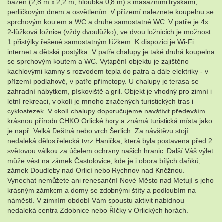
bazén (2,8 m x 2,2 m, hloubka 0,8 m) s masážními tryskami,
perličkovým dnem a osvětlením. V přízemí naleznete koupelnu se
sprchovým koutem a WC a druhé samostatné WC. V patře je 4x
2-lůžková ložnice (vždy dvoulůžko), ve dvou ložnicích je možnost
1 přistýlky řešené samostatným lůžkem. K dispozici je Wi-Fi
internet a dětská postýlka. V patře chalupy je také druhá koupelna
se sprchovým koutem a WC. Vytápění objektu je zajištěno
kachlovými kamny s rozvodem tepla do patra a dále elektriky - v
přízemí podlahově, v patře přímotopy. U chalupy je terasa se
zahradní nábytkem, pískoviště a gril. Objekt je vhodný pro zimní i
letní rekreaci, v okolí je mnoho značených turistických tras i
cyklostezek. V okolí chalupy doporučujeme navštívit především
krásnou přírodu CHKO Orlické hory a známá turistická místa jako
je např. Velká Deštná nebo vrch Šerlich. Za návštěvu stojí
nedaleká dělostřelecká tvrz Hanička, která byla postavena před 2.
světovou válkou za účelem ochrany našich hranic. Další Váš výlet
může vést na zámek Častolovice, kde je i obora bílých daňků,
zámek Doudleby nad Orlicí nebo Rychnov nad Kněžnou.
Vynechat nemůžete ani renesanční Nové Město nad Metují s jeho
krásným zámkem a domy se zdobnými štíty a podloubím na
náměstí. V zimním období Vám spoustu aktivit nabídnou
nedaleká centra Zdobnice nebo Říčky v Orlických horách.