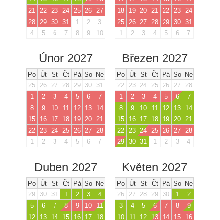
21
22
23
24
25
26
27
18
19
20
21
22
23
24
28
29
30
31
1
2
3
25
26
27
28
29
30
31
4
5
6
7
8
9
10
1
2
3
4
5
6
7
Únor 2027
Březen 2027
Po
Út
St
Čt
Pá
So
Ne
Po
Út
St
Čt
Pá
So
Ne
25
26
27
28
29
30
31
22
23
24
25
26
27
28
1
2
3
4
5
6
7
1
2
3
4
5
6
7
8
9
10
11
12
13
14
8
9
10
11
12
13
14
15
16
17
18
19
20
21
15
16
17
18
19
20
21
22
23
24
25
26
27
28
22
23
24
25
26
27
28
1
2
3
4
5
6
7
29
30
31
1
2
3
4
Duben 2027
Květen 2027
Po
Út
St
Čt
Pá
So
Ne
Po
Út
St
Čt
Pá
So
Ne
29
30
31
1
2
3
4
26
27
28
29
30
1
2
5
6
7
8
9
10
11
3
4
5
6
7
8
9
12
13
14
15
16
17
18
10
11
12
13
14
15
16