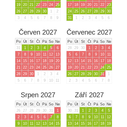
19
20
21
22
23
24
25
17
18
19
20
21
22
23
26
27
28
29
30
1
2
24
25
26
27
28
29
30
3
4
5
6
7
8
9
31
1
2
3
4
5
6
Červen 2027
Červenec 2027
Po
Út
St
Čt
Pá
So
Ne
Po
Út
St
Čt
Pá
So
Ne
31
1
2
3
4
5
6
28
29
30
1
2
3
4
7
8
9
10
11
12
13
5
6
7
8
9
10
11
14
15
16
17
18
19
20
12
13
14
15
16
17
18
21
22
23
24
25
26
27
19
20
21
22
23
24
25
28
29
30
1
2
3
4
26
27
28
29
30
31
1
5
6
7
8
9
10
11
2
3
4
5
6
7
8
Srpen 2027
Září 2027
Po
Út
St
Čt
Pá
So
Ne
Po
Út
St
Čt
Pá
So
Ne
26
27
28
29
30
31
1
30
31
1
2
3
4
5
2
3
4
5
6
7
8
6
7
8
9
10
11
12
9
10
11
12
13
14
15
13
14
15
16
17
18
19