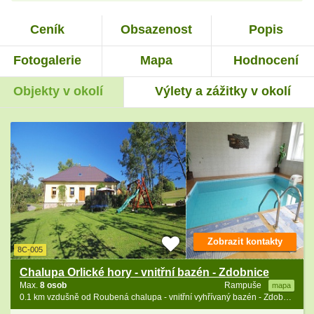
Ceník
Obsazenost
Popis
Fotogalerie
Mapa
Hodnocení
Objekty v okolí
Výlety a zážitky v okolí
Zobrazit kontakty
8C-005
Chalupa Orlické hory - vnitřní bazén - Zdobnice
Max.
8 osob
Rampuše
mapa
0.1 km vzdušně od Roubená chalupa - vnitřní vyhřívaný bazén - Zdobnice