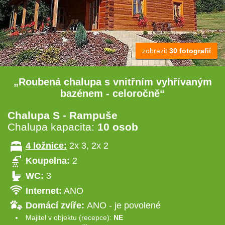
zobrazit
30 fotografií
„Roubená chalupa s vnitřním vyhřívaným
bazénem - celoročně“
Chalupa S - Rampuše
Chalupa kapacita:
10 osob
4 ložnice:
2x 3, 2x 2
Koupelna:
2
WC:
3
Internet:
ANO
Domácí zvíře:
ANO - je povolené
Majitel v objektu (recepce):
NE