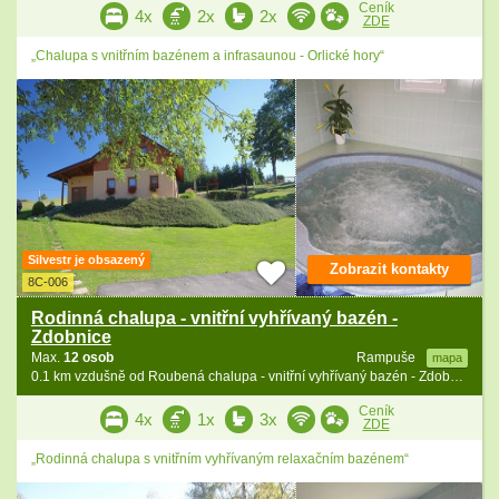
Ceník
4x
2x
2x
ZDE
„Chalupa s vnitřním bazénem a infrasaunou - Orlické hory“
Silvestr je obsazený
Zobrazit kontakty
8C-006
Rodinná chalupa - vnitřní vyhřívaný bazén -
Zdobnice
Max.
12 osob
Rampuše
mapa
0.1 km vzdušně od Roubená chalupa - vnitřní vyhřívaný bazén - Zdobnice
Ceník
4x
1x
3x
ZDE
„Rodinná chalupa s vnitřním vyhřívaným relaxačním bazénem“