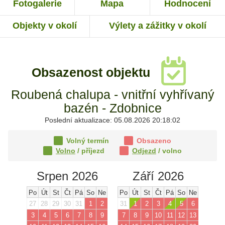
Fotogalerie
Mapa
Hodnocení
Objekty v okolí
Výlety a zážitky v okolí
Obsazenost objektu
Roubená chalupa - vnitřní vyhřívaný
bazén - Zdobnice
Poslední aktualizace: 05.08.2026 20:18:02
Volný termín
Obsazeno
Volno
/ příjezd
Odjezd
/ volno
Srpen 2026
Září 2026
Po
Út
St
Čt
Pá
So
Ne
Po
Út
St
Čt
Pá
So
Ne
27
28
29
30
31
1
2
31
1
2
3
4
5
6
3
4
5
6
7
8
9
7
8
9
10
11
12
13