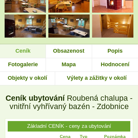
.
.
.
.
Ceník
Obsazenost
Popis
.
.
Fotogalerie
Mapa
Hodnocení
Objekty v okolí
Výlety a zážitky v okolí
.
.
Ceník ubytování
Roubená chalupa -
.
.
vnitřní vyhřívaný bazén - Zdobnice
Základní CENÍK - ceny za ubytování
.
.
Cena
Typ
Poznámka