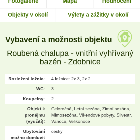
Fotogalerie
Mapa
Hodnocení
Objekty v okolí
Výlety a zážitky v okolí
Vybavení a možnosti objektu
Roubená chalupa - vnitřní vyhřívaný
bazén - Zdobnice
Rozložení ložnic:
4 ložnice: 2x 3, 2x 2
WC:
3
Koupelny:
2
Objekt k
Celoročně, Letní sezóna, Zimní sezóna,
pronájmu
Mimosezóna, Víkendové pobyty, Silvestr,
(využití):
Vánoce, Velikonoce
Ubytování
česky
možno domluvit