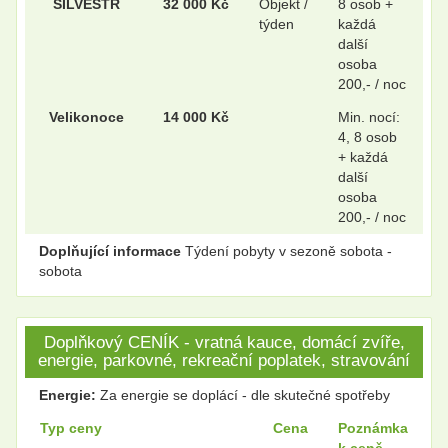
SILVESTR
32 000 Kč
Objekt /
8 osob +
týden
každá
další
osoba
200,- / noc
Velikonoce
14 000 Kč
Min. nocí:
4, 8 osob
+ každá
další
osoba
200,- / noc
Doplňující informace
Týdení pobyty v sezoně sobota -
sobota
Doplňkový CENÍK - vratná kauce, domácí zvíře,
energie, parkovné, rekreační poplatek, stravování
Energie:
Za energie se doplácí - dle skutečné spotřeby
Typ ceny
Cena
Poznámka
k ceně