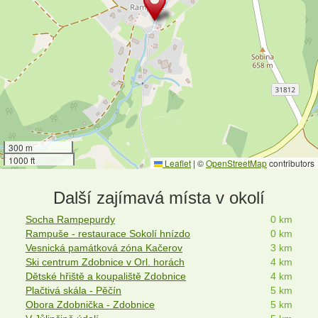
300 m
1000 ft
Leaflet
|
©
OpenStreetMap
contributors
Další zajímavá místa v okolí
Socha Rampepurdy
0 km
Rampuše - restaurace Sokolí hnízdo
0 km
Vesnická památková zóna Kačerov
3 km
Ski centrum Zdobnice v Orl. horách
4 km
Dětské hřiště a koupaliště Zdobnice
4 km
Plačtivá skála - Pěčín
5 km
Obora Zdobnička - Zdobnice
5 km