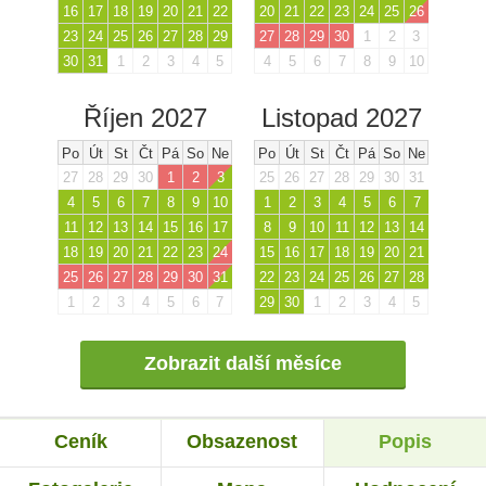
16
17
18
19
20
21
22
20
21
22
23
24
25
26
23
24
25
26
27
28
29
27
28
29
30
1
2
3
30
31
1
2
3
4
5
4
5
6
7
8
9
10
Říjen 2027
Listopad 2027
Po
Út
St
Čt
Pá
So
Ne
Po
Út
St
Čt
Pá
So
Ne
27
28
29
30
1
2
3
25
26
27
28
29
30
31
4
5
6
7
8
9
10
1
2
3
4
5
6
7
11
12
13
14
15
16
17
8
9
10
11
12
13
14
18
19
20
21
22
23
24
15
16
17
18
19
20
21
25
26
27
28
29
30
31
22
23
24
25
26
27
28
1
2
3
4
5
6
7
29
30
1
2
3
4
5
Zobrazit další měsíce
Ceník
Obsazenost
Popis