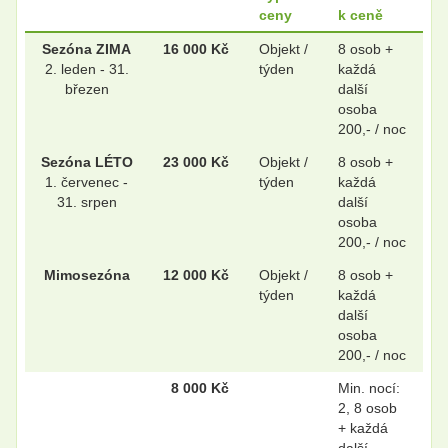
ceny
k ceně
.
.
Sezóna ZIMA
16 000 Kč
Objekt /
8 osob +
2. leden - 31.
týden
každá
březen
další
osoba
200,- / noc
.
.
Sezóna LÉTO
23 000 Kč
Objekt /
8 osob +
1. červenec -
týden
každá
31. srpen
další
osoba
200,- / noc
Mimosezóna
12 000 Kč
Objekt /
8 osob +
týden
každá
další
osoba
200,- / noc
8 000 Kč
Min. nocí:
2, 8 osob
+ každá
další