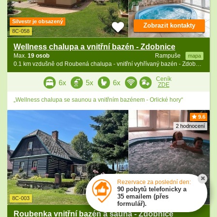
Silvestr je obsazený
Zobrazit kontakty
8C-058
Wellness chalupa a vnitřní bazén - Zdobnice
Max.
19 osob
Rampuše
mapa
0.1 km vzdušně od Roubená chalupa - vnitřní vyhřívaný bazén - Zdobnice
Ceník
6x
5x
6x
ZDE
„Wellness chalupa se saunou a vnitřním bazénem - Orlické hory“
9.6
2 hodnocení
Rezervace za poslední den:
90 pobytů telefonicky a
Zobrazit kontakty
35 emailem (přes
8C-003
formulář).
Roubenka vnitřní bazén a sauna - Zdobnice