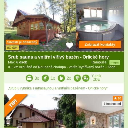
Silvestr je obsazený
Zobrazit kontakty
8C-004
Srub sauna a vnitřní vířivý bazén - Orlické hory
Max.
6 osob
Rampuše
mapa
0.1 km vzdušně od Roubená chalupa - vnitřní vyhřívaný bazén - Zdobnice
Ceník
3x
1x
2x
ZDE
„Srub u rybníka s infrasaunou a vnitřním bazénem - Orlické hory“
10
1 hodnocení