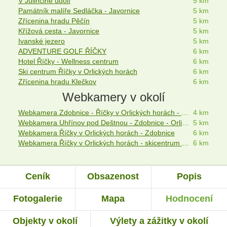
V Jůlinčině údolí
5 km
Památník malíře Sedláčka - Javornice
5 km
Zřícenina hradu Pěčín
5 km
Křížová cesta - Javornice
5 km
Ivanské jezero
5 km
ADVENTURE GOLF ŘÍČKY
6 km
Hotel Říčky - Wellness centrum
6 km
Ski centrum Říčky v Orlických horách
6 km
Zřícenina hradu Klečkov
6 km
Webkamery v okolí
Webkamera Zdobnice - Říčky v Orlických horách - Liberk
4 km
Webkamera Uhřínov pod Deštnou - Zdobnice - Orlické hory
5 km
Webkamera Říčky v Orlických horách - Zdobnice
6 km
Webkamera Říčky v Orlických horách - skicentrum Říčky - Zakletý
6 km
Ceník
Obsazenost
Popis
Fotogalerie
Mapa
Hodnocení
Objekty v okolí
Výlety a zážitky v okolí