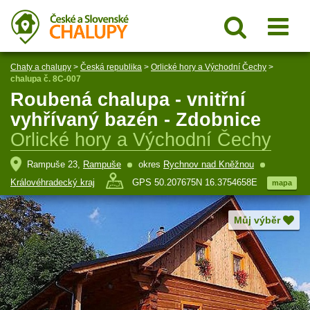
Chaty a chalupy
>
Česká republika
>
Orlické hory a Východní Čechy
>
chalupa č. 8C-007
Roubená chalupa - vnitřní
vyhřívaný bazén - Zdobnice
Orlické hory a Východní Čechy
Rampuše 23,
Rampuše
okres
Rychnov nad Kněžnou
Královéhradecký kraj
GPS 50.207675N 16.3754658E
mapa
Můj výběr