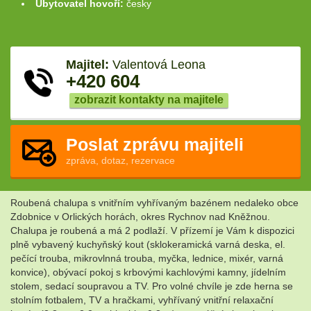
Ubytovatel hovoří:
česky
Majitel:
Valentová Leona
+420 604
zobrazit kontakty na majitele
Poslat zprávu majiteli
zpráva, dotaz, rezervace
Roubená chalupa s vnitřním vyhřívaným bazénem nedaleko obce
Zdobnice v Orlických horách, okres Rychnov nad Kněžnou.
Chalupa je roubená a má 2 podlaží. V přízemí je Vám k dispozici
plně vybavený kuchyňský kout (sklokeramická varná deska, el.
pečící trouba, mikrovlnná trouba, myčka, lednice, mixér, varná
konvice), obývací pokoj s krbovými kachlovými kamny, jídelním
stolem, sedací soupravou a TV. Pro volné chvíle je zde herna se
stolním fotbalem, TV a hračkami, vyhřívaný vnitřní relaxační