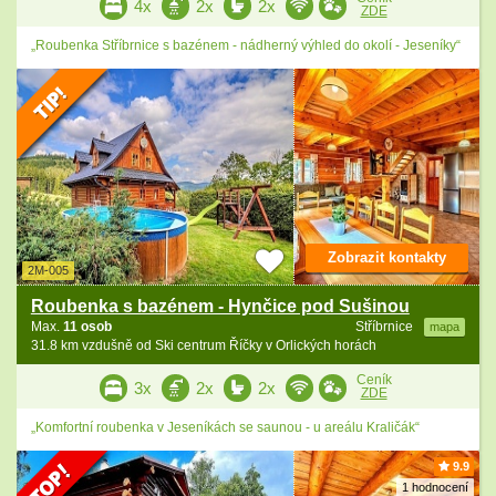
4x
2x
2x
ZDE
„Roubenka Stříbrnice s bazénem - nádherný výhled do okolí - Jeseníky“
Zobrazit kontakty
2M-005
Roubenka s bazénem - Hynčice pod Sušinou
Max.
11 osob
Stříbrnice
mapa
31.8 km vzdušně od Ski centrum Říčky v Orlických horách
Ceník
3x
2x
2x
ZDE
„Komfortní roubenka v Jeseníkách se saunou - u areálu Kraličák“
9.9
1 hodnocení