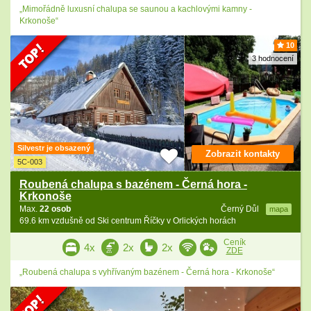
„Mimořádně luxusní chalupa se saunou a kachlovými kamny -
Krkonoše“
10
3 hodnocení
Silvestr je obsazený
Zobrazit kontakty
5C-003
Roubená chalupa s bazénem - Černá hora -
Krkonoše
Max.
22 osob
Černý Důl
mapa
69.6 km vzdušně od Ski centrum Říčky v Orlických horách
Ceník
4x
2x
2x
ZDE
„Roubená chalupa s vyhřívaným bazénem - Černá hora - Krkonoše“