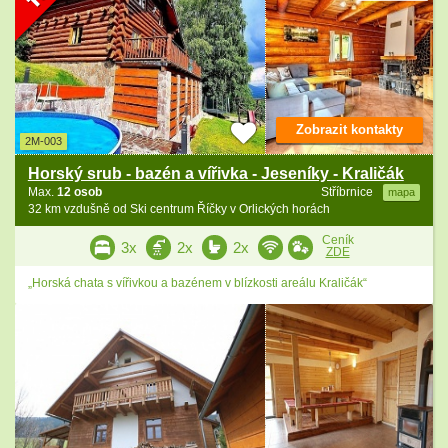
Zobrazit kontakty
2M-003
Horský srub - bazén a vířivka - Jeseníky - Kraličák
Max.
12 osob
Stříbrnice
mapa
32 km vzdušně od Ski centrum Říčky v Orlických horách
Ceník
3x
2x
2x
ZDE
„Horská chata s vířivkou a bazénem v blízkosti areálu Kraličák“