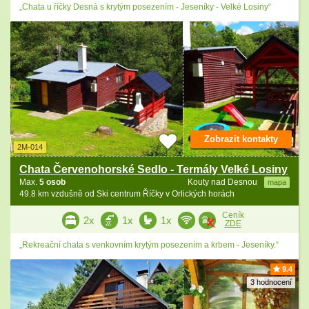
„Chata u říčky Desná s krytým posezením - Jeseníky - Velké Losiny“
Zobrazit kontakty
2M-014
Chata Červenohorské Sedlo - Termály Velké Losiny
Max.
5 osob
Kouty nad Desnou
mapa
49.8 km vzdušně od Ski centrum Říčky v Orlických horách
Ceník
2x
1x
1x
ZDE
„Rekreační chata s venkovním krytým posezením a krbem - Jeseníky.“
9.4
3 hodnocení