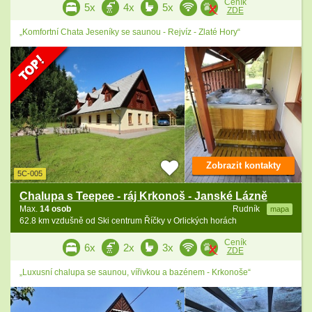
Ceník
5x
4x
5x
ZDE
„Komfortní Chata Jeseníky se saunou - Rejvíz - Zlaté Hory“
Zobrazit kontakty
5C-005
Chalupa s Teepee - ráj Krkonoš - Janské Lázně
Max.
14 osob
Rudník
mapa
62.8 km vzdušně od Ski centrum Říčky v Orlických horách
Ceník
6x
2x
3x
ZDE
„Luxusní chalupa se saunou, vířivkou a bazénem - Krkonoše“