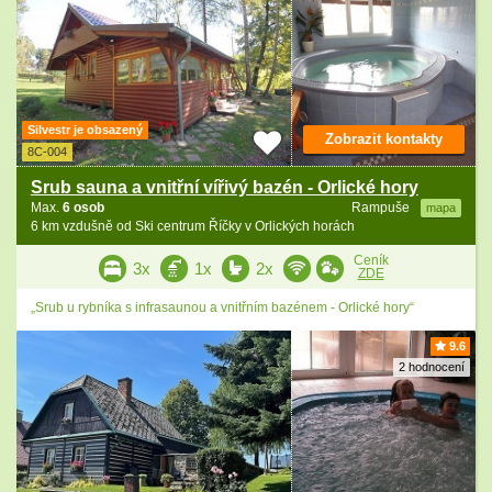
Silvestr je obsazený
Zobrazit kontakty
8C-004
Srub sauna a vnitřní vířivý bazén - Orlické hory
Max.
6 osob
Rampuše
mapa
6 km vzdušně od Ski centrum Říčky v Orlických horách
Ceník
3x
1x
2x
ZDE
„Srub u rybníka s infrasaunou a vnitřním bazénem - Orlické hory“
9.6
2 hodnocení