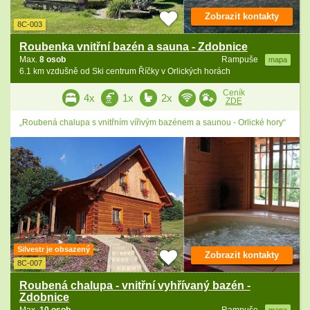
Zobrazit kontakty
8C-003
Roubenka vnitřní bazén a sauna - Zdobnice
Max.
8 osob
Rampuše
mapa
6.1 km vzdušně od Ski centrum Říčky v Orlických horách
Ceník
4x
1x
2x
ZDE
„Roubená chalupa s vnitřním vířivým bazénem a saunou - Orlické hory“
Silvestr je obsazený
Zobrazit kontakty
8C-007
Roubená chalupa - vnitřní vyhřívaný bazén -
Zdobnice