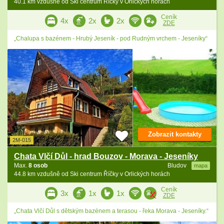
40.1 km vzdušně od Ski centrum Říčky v Orlických horách
Ceník
4x
2x
2x
ZDE
„Chalupa s bazénem - Hrubý Jeseník - pod Rudným vrchem - Jeseníky“
Zobrazit kontakty
2M-015
Chata Vlčí Důl - hrad Bouzov - Morava - Jeseníky
Max.
8 osob
Bludov
mapa
44.8 km vzdušně od Ski centrum Říčky v Orlických horách
Ceník
3x
1x
1x
ZDE
„Chata Vlčí Důl s dětským bazénem a terasou - řeka Morava - Jeseníky.“