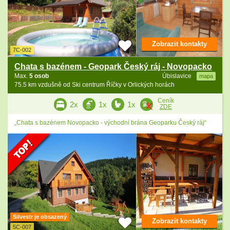
Zobrazit kontakty
7C-002
Chata s bazénem - Geopark Český ráj - Novopacko
Max.
5 osob
Úbislavice
mapa
75.5 km vzdušně od Ski centrum Říčky v Orlických horách
Ceník
2x
1x
1x
ZDE
„Chata s bazénem Novopacko - východní brána Geoparku Český ráj“
Silvestr je obsazený
Zobrazit kontakty
5C-007