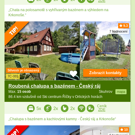
ZDE
„Chata na polosamotě s vyhřívaným bazénem a výhledem na
Krkonoše.“
9.3
7 hodnocení
Silvestr je obsazený
Zobrazit kontakty
7C-001
Roubená chalupa s bazénem - Český ráj
Max.
15 osob
Skuhrov
mapa
86.4 km vzdušně od Ski centrum Říčky v Orlických horách
Ceník
5x
2x
2x
ZDE
„Chalupa s bazénem a kachlovými kamny - Český ráj a Krkonoše“
10