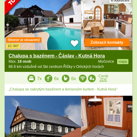
6 hodnocení
Silvestr je obsazený
Zobrazit kontakty
1C-007
Chalupa s bazénem - Čáslav - Kutná Hora
Max.
18 osob
Močovice
mapa
86.6 km vzdušně od Ski centrum Říčky v Orlických horách
Ceník
7x
6x
6x
ZDE
„Chalupa se zakrytým bazénem a tenisovým kurtem - Kutná Hora“