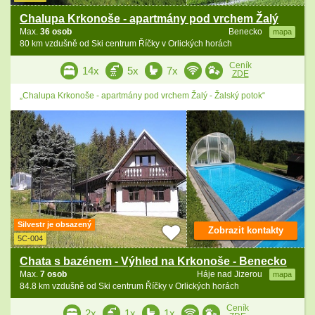
Chalupa Krkonoše - apartmány pod vrchem Žalý
Max.
36 osob
Benecko
mapa
80 km vzdušně od Ski centrum Říčky v Orlických horách
Ceník
14x
5x
7x
ZDE
„Chalupa Krkonoše - apartmány pod vrchem Žalý - Žalský potok“
Silvestr je obsazený
Zobrazit kontakty
5C-004
Chata s bazénem - Výhled na Krkonoše - Benecko
Max.
7 osob
Háje nad Jizerou
mapa
84.8 km vzdušně od Ski centrum Říčky v Orlických horách
Ceník
2x
1x
1x