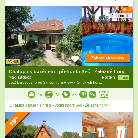
10
1 hodnocení
Zobrazit kontakty
9C-005
Chalupa s bazénem - přehrada Seč - Železné hory
Max.
18 osob
Rostejn
mapa
75.2 km vzdušně od Ski centrum Říčky v Orlických horách
Ceník
4x
2x
2x
ZDE
„Chalupa s bazén a hřiště - vodní nádrž Seč - Železné hory“