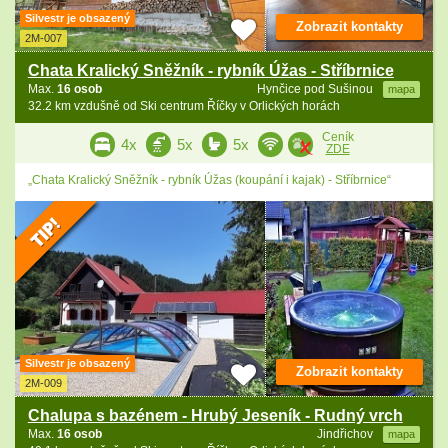
Silvestr je obsazený
Zobrazit kontakty
2M-007
Chata Kralický Sněžník - rybník Úžas - Stříbrnice
Max.
16 osob
Hynčice pod Sušinou
mapa
32.2 km vzdušně od Ski centrum Říčky v Orlických horách
Ceník
4x
5x
5x
ZDE
„Chata Kralický Sněžník - rybník Úžas (koupání i kajak) - Stříbrnice“
Silvestr je obsazený
Zobrazit kontakty
2M-009
Chalupa s bazénem - Hrubý Jeseník - Rudný vrch
Max.
16 osob
Jindřichov
mapa