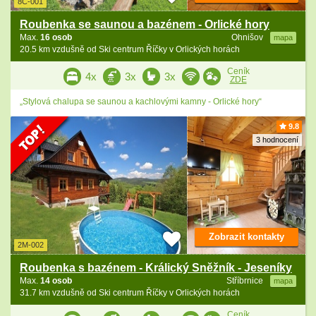
8C-001
Roubenka se saunou a bazénem - Orlické hory
Max.
16 osob
Ohnišov
mapa
20.5 km vzdušně od Ski centrum Říčky v Orlických horách
Ceník
4x
3x
3x
ZDE
„Stylová chalupa se saunou a kachlovými kamny - Orlické hory“
9.8
3 hodnocení
Zobrazit kontakty
2M-002
Roubenka s bazénem - Králický Sněžník - Jeseníky
Max.
14 osob
Stříbrnice
mapa
31.7 km vzdušně od Ski centrum Říčky v Orlických horách
Ceník