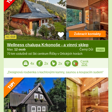
Zobrazit kontakty
5C-019
Wellness chalupa Krkonoše - a vinný sklep
Max.
12 osob
Černý Důl
mapa
70 km vzdušně od Ski centrum Říčky v Orlických horách
Ceník
4x
2x
2x
ZDE
„Designová roubenka s kachlovými kamny, saunou a koupacím sudem“