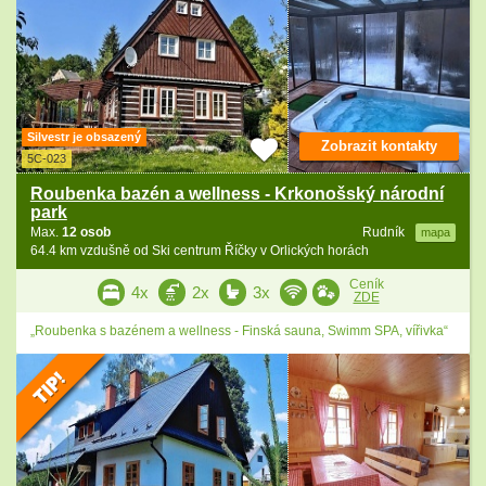
Silvestr je obsazený
Zobrazit kontakty
5C-023
Roubenka bazén a wellness - Krkonošský národní
park
Max.
12 osob
Rudník
mapa
64.4 km vzdušně od Ski centrum Říčky v Orlických horách
Ceník
4x
2x
3x
ZDE
„Roubenka s bazénem a wellness - Finská sauna, Swimm SPA, vířivka“