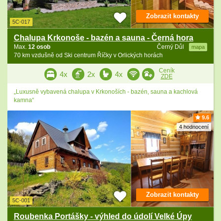
Zobrazit kontakty
5C-017
Chalupa Krkonoše - bazén a sauna - Černá hora
Max.
12 osob
Černý Důl
mapa
70 km vzdušně od Ski centrum Říčky v Orlických horách
Ceník
4x
2x
4x
ZDE
„Luxusně vybavená chalupa v Krkonoších - bazén, sauna a kachlová
kamna“
9.6
4 hodnocení
Zobrazit kontakty
5C-001
Roubenka Portášky - výhled do údolí Velké Úpy