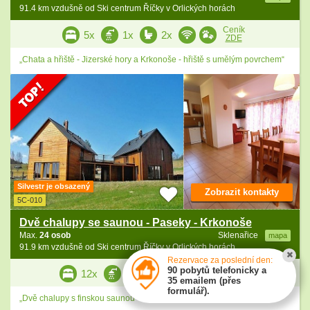
91.4 km vzdušně od Ski centrum Říčky v Orlických horách
Ceník
5x
1x
2x
ZDE
„Chata a hřiště - Jizerské hory a Krkonoše - hřiště s umělým povrchem“
Silvestr je obsazený
Zobrazit kontakty
5C-010
Dvě chalupy se saunou - Paseky - Krkonoše
Max.
24 osob
Sklenařice
mapa
91.9 km vzdušně od Ski centrum Říčky v Orlických horách
Rezervace za poslední den:
Ceník
90 pobytů telefonicky a
12x
6x
8x
ZDE
35 emailem (přes
formulář).
„Dvě chalupy s finskou saunou - rozhraní Jizerské hory a Krkonoše“