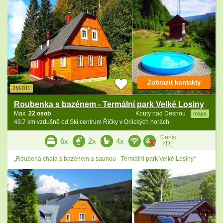
Zobrazit kontakty
2M-011
Roubenka s bazénem - Termální park Velké Losiny
Max.
22 osob
Kouty nad Desnou
mapa
49.7 km vzdušně od Ski centrum Říčky v Orlických horách
Ceník
6x
2x
4x
ZDE
„Roubená chata s bazénem a saunou - Termální park Velké Losiny“