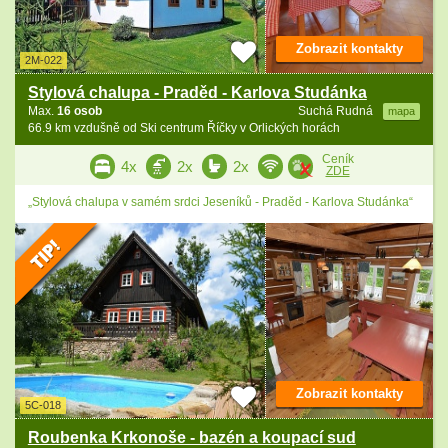
Zobrazit kontakty
2M-022
Stylová chalupa - Praděd - Karlova Studánka
Max.
16 osob
Suchá Rudná
mapa
66.9 km vzdušně od Ski centrum Říčky v Orlických horách
Ceník
4x
2x
2x
ZDE
„Stylová chalupa v samém srdci Jeseníků - Praděd - Karlova Studánka“
Zobrazit kontakty
5C-018
Roubenka Krkonoše - bazén a koupací sud