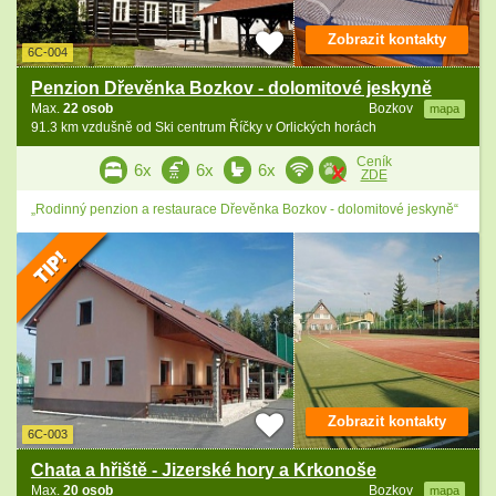
Zobrazit kontakty
6C-004
Penzion Dřevěnka Bozkov - dolomitové jeskyně
Max.
22 osob
Bozkov
mapa
91.3 km vzdušně od Ski centrum Říčky v Orlických horách
Ceník
6x
6x
6x
ZDE
„Rodinný penzion a restaurace Dřevěnka Bozkov - dolomitové jeskyně“
Zobrazit kontakty
6C-003
Chata a hřiště - Jizerské hory a Krkonoše
Max.
20 osob
Bozkov
mapa