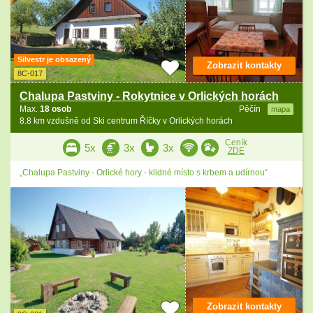
Silvestr je obsazený
Zobrazit kontakty
8C-017
Chalupa Pastviny - Rokytnice v Orlických horách
Max.
18 osob
Pěčín
mapa
8.8 km vzdušně od Ski centrum Říčky v Orlických horách
Ceník
5x
3x
3x
ZDE
„Chalupa Pastviny - Orlické hory - klidné místo s krbem a udírnou“
Zobrazit kontakty