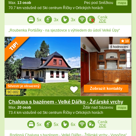
Max.
13 osob
Pec pod Sněžkou
mapa
70.7 km vzdušně od Ski centrum Říčky v Orlických horách
Ceník
5x
3x
3x
ZDE
„Roubenka Portášky - na sjezdovce s výhledem do údolí Velké Úpy“
10
4 hodnocení
Silvestr je obsazený
Zobrazit kontakty
9C-002
Chalupa s bazénem - Velké Dářko - Žďárské vrchy
Max.
20 osob
Žďár nad Sázavou
mapa
73.4 km vzdušně od Ski centrum Říčky v Orlických horách
Ceník
5x
5x
6x
ZDE
„Rodinná Chalupa s bazénem - Velké Dářko - Žďárské vrchy - Vysočina“