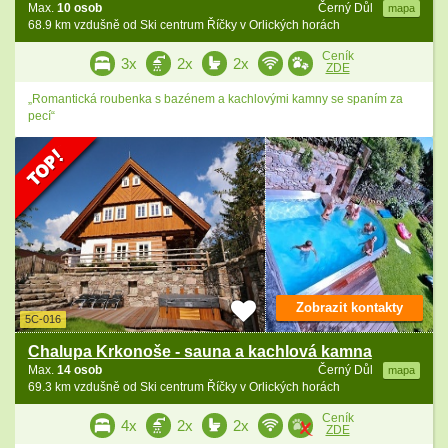
Max.
10 osob
Černý Důl
mapa
68.9 km vzdušně od Ski centrum Říčky v Orlických horách
Ceník
3x
2x
2x
ZDE
„Romantická roubenka s bazénem a kachlovými kamny se spaním za
pecí“
Zobrazit kontakty
5C-016
Chalupa Krkonoše - sauna a kachlová kamna
Max.
14 osob
Černý Důl
mapa
69.3 km vzdušně od Ski centrum Říčky v Orlických horách
Ceník
4x
2x
2x
ZDE