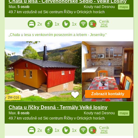
Chata u lesa - Červenohorské Sedlo - Velké Losiny
Max.
5 osob
Kouty nad Desnou
mapa
49.7 km vzdušně od Ski centrum Říčky v Orlických horách
Ceník
2x
1x
1x
ZDE
„Chata u lesa s venkovním posezením a krbem - Jeseníky.“
Zobrazit kontakty
2M-016
Chata u říčky Desná - Termály Velké losiny
Max.
8 osob
Kouty nad Desnou
mapa
49.7 km vzdušně od Ski centrum Říčky v Orlických horách
Ceník
2x
1x
1x
ZDE