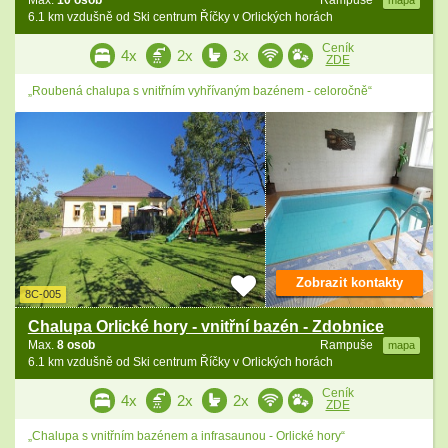
Max.
10 osob
Rampuše
mapa
6.1 km vzdušně od Ski centrum Říčky v Orlických horách
Ceník
4x
2x
3x
ZDE
„Roubená chalupa s vnitřním vyhřívaným bazénem - celoročně“
Zobrazit kontakty
8C-005
Chalupa Orlické hory - vnitřní bazén - Zdobnice
Max.
8 osob
Rampuše
mapa
6.1 km vzdušně od Ski centrum Říčky v Orlických horách
Ceník
4x
2x
2x
ZDE
„Chalupa s vnitřním bazénem a infrasaunou - Orlické hory“