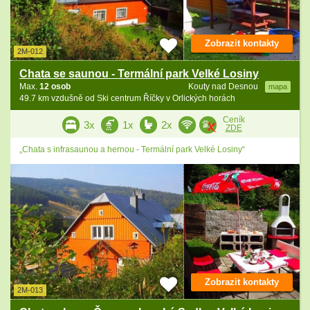
Zobrazit kontakty
2M-012
Chata se saunou - Termální park Velké Losiny
Max.
12 osob
Kouty nad Desnou
mapa
49.7 km vzdušně od Ski centrum Říčky v Orlických horách
Ceník
3x
1x
2x
ZDE
„Chata s infrasaunou a hernou - Termální park Velké Losiny“
Zobrazit kontakty
2M-013