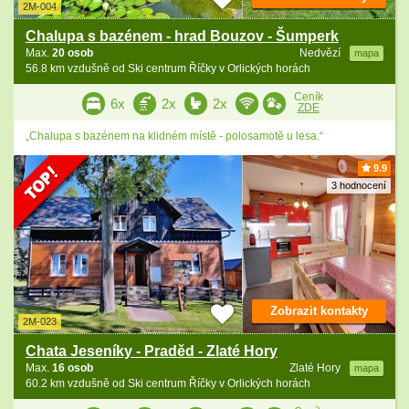
2M-004
Chalupa s bazénem - hrad Bouzov - Šumperk
Max.
20 osob
Nedvězí
mapa
56.8 km vzdušně od Ski centrum Říčky v Orlických horách
Ceník
6x
2x
2x
ZDE
„Chalupa s bazénem na klidném místě - polosamotě u lesa.“
9.9
3 hodnocení
Zobrazit kontakty
2M-023
Chata Jeseníky - Praděd - Zlaté Hory
Max.
16 osob
Zlaté Hory
mapa
60.2 km vzdušně od Ski centrum Říčky v Orlických horách