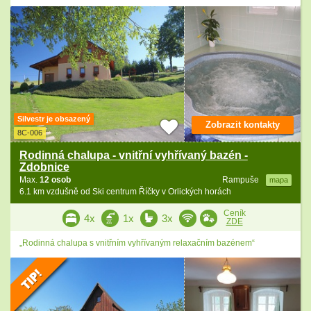
Silvestr je obsazený
Zobrazit kontakty
8C-006
Rodinná chalupa - vnitřní vyhřívaný bazén -
Zdobnice
Max.
12 osob
Rampuše
mapa
6.1 km vzdušně od Ski centrum Říčky v Orlických horách
Ceník
4x
1x
3x
ZDE
„Rodinná chalupa s vnitřním vyhřívaným relaxačním bazénem“