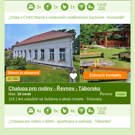
Ceník
3x
1x
1x
ZDE
„Chata v CHKO Blaník s venkovním zastřešeným bazénem - Konopiště“
Silvestr je obsazený
Zobrazit kontakty
2C-002
Chalupa pro rodiny - Řevnov - Táborsko
Max.
16 osob
Řevnov
mapa
119.1 km vzdušně od Sušárna a sklad chmele - Trnovany
Ceník
4x
4x
4x
ZDE
„Chalupa pro rodiny s dětmi - apartmány a zahrada - Táborsko“