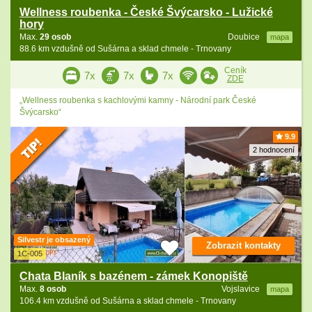
Wellness roubenka - České Švýcarsko - Lužické
hory
Max.
29 osob
Doubice
mapa
88.6 km vzdušně od Sušárna a sklad chmele - Trnovany
Ceník
7x
7x
7x
ZDE
„Wellness roubenka s kachlovými kamny - Národní park České
Švýcarsko“
9.9
2 hodnocení
Silvestr je obsazený
Zobrazit kontakty
1C-005
Chata Blaník s bazénem - zámek Konopiště
Max.
8 osob
Vojslavice
mapa
106.4 km vzdušně od Sušárna a sklad chmele - Trnovany