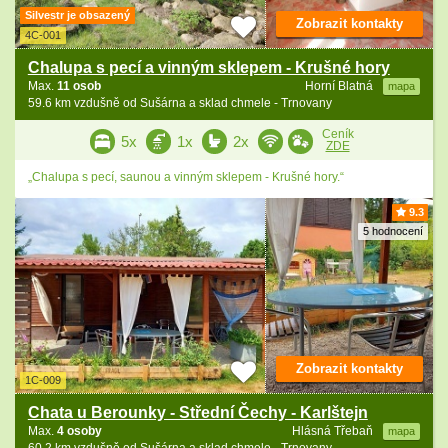
Silvestr je obsazený
Zobrazit kontakty
4C-001
Chalupa s pecí a vinným sklepem - Krušné hory
Max.
11 osob
Horní Blatná
mapa
59.6 km vzdušně od Sušárna a sklad chmele - Trnovany
Ceník
5x
1x
2x
ZDE
„Chalupa s pecí, saunou a vinným sklepem - Krušné hory.“
9.3
5 hodnocení
Zobrazit kontakty
1C-009
Chata u Berounky - Střední Čechy - Karlštejn
Max.
4 osoby
Hlásná Třebaň
mapa