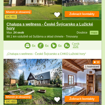
Silvestr je obsazený
Zobrazit kontakty
10C-001
Chalupa s wellness - České Švýcarsko a Lužické
hory
Max.
24 osob
Doubice
mapa
88.1 km vzdušně od Sušárna a sklad chmele - Trnovany
Ceník
6x
6x
6x
ZDE
„Chalupa s wellness - České Švýcarsko a CHKO Lužické hory“
10
1 hodnocení
Silvestr je obsazený
Zobrazit kontakty
10C-002