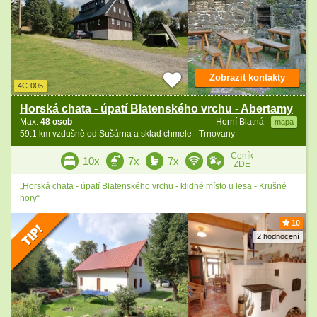
Zobrazit kontakty
4C-005
Horská chata - úpatí Blatenského vrchu - Abertamy
Max.
48 osob
Horní Blatná
mapa
59.1 km vzdušně od Sušárna a sklad chmele - Trnovany
Ceník
10x
7x
7x
ZDE
„Horská chata - úpatí Blatenského vrchu - klidné místo u lesa - Krušné
hory“
10
2 hodnocení