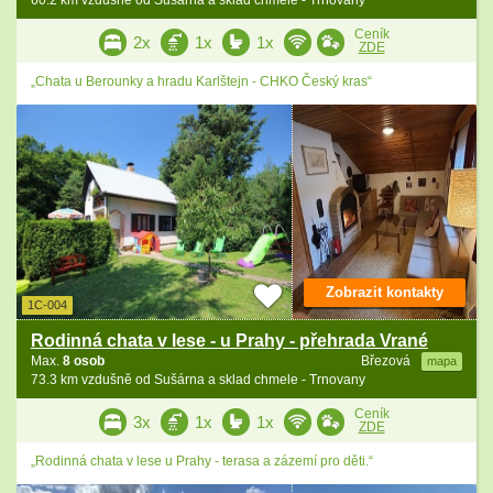
60.2 km vzdušně od Sušárna a sklad chmele - Trnovany
Ceník
2x
1x
1x
ZDE
„Chata u Berounky a hradu Karlštejn - CHKO Český kras“
Zobrazit kontakty
1C-004
Rodinná chata v lese - u Prahy - přehrada Vrané
Max.
8 osob
Březová
mapa
73.3 km vzdušně od Sušárna a sklad chmele - Trnovany
Ceník
3x
1x
1x
ZDE
„Rodinná chata v lese u Prahy - terasa a zázemí pro děti.“