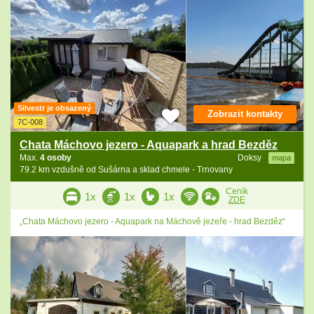
Silvestr je obsazený
Zobrazit kontakty
7C-008
Chata Máchovo jezero - Aquapark a hrad Bezděz
Max.
4 osoby
Doksy
mapa
79.2 km vzdušně od Sušárna a sklad chmele - Trnovany
Ceník
1x
1x
1x
ZDE
„Chata Máchovo jezero - Aquapark na Máchově jezeře - hrad Bezděz“