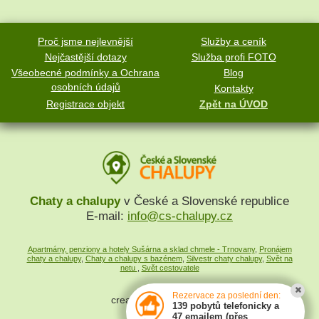
Proč jsme nejlevnější
Služby a ceník
Nejčastější dotazy
Služba profi FOTO
Všeobecné podmínky a Ochrana
Blog
osobních údajů
Kontakty
Registrace objekt
Zpět na ÚVOD
Chaty a chalupy
v České a Slovenské republice
E-mail:
info@cs-chalupy.cz
Apartmány, penziony a hotely Sušárna a sklad chmele - Trnovany
,
Pronájem
chaty a chalupy
,
Chaty a chalupy s bazénem
,
Silvestr chaty chalupy
,
Svět na
netu
,
Svět cestovatele
Rezervace za poslední den:
created by
SYMPACT
139 pobytů telefonicky a
47 emailem (přes