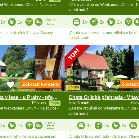
od Webkamera Chlum - Nalžovice -
22 km vzdušně od Webkamera Chlum - Na
vodní nádrž...
Ceník
1x
1x
1x
2x
2x
ZDE
na soutoku řek Vltavy a Sázavy -
„Chata s wellness - sauna, vířivka a bazé
“
Česká Sibiř“
Zobrazit kontakty
Zobrazi
2C-384
Rodinná chata v lese - u Prahy - přehrada Vrané
Březová
Max.
8 osob
Mile
mapa
od Webkamera Chlum - Nalžovice -
23.8 km vzdušně od Webkamera Chlum - 
vodní nádrž...
Ceník
1x
1x
4x
2x
3x
ZDE
ese u Prahy - terasa a zázemí pro
„Chata Orlická přehrada - Orlík nad Vltavo