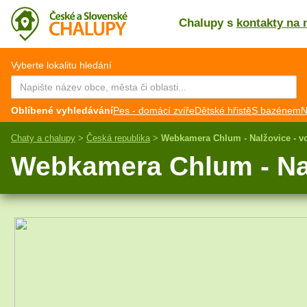
Chalupy s
kontakty na 
CZ
EN
Vyberte lokalitu hledání
Oblíbené vyhledávání
Pes - domácí zvíře
Dětské hřistě
S bazénem
N
Chaty a chalupy
>
Česká republika
>
Webkamera Chlum - Nalžovice - v
Webkamera Chlum - Nal