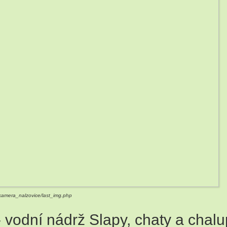
2
4
2
3
5
5
/kamera_nalzovice/last_img.php
vodní nádrž Slapy, chaty a chalu
7