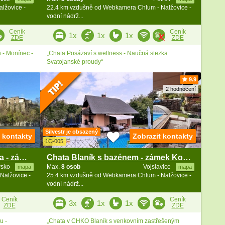
lžovice -
22.4 km vzdušně od Webkamera Chlum - Nalžovice -
vodní nádrž...
Ceník
Ceník
1x
1x
1x
ZDE
ZDE
n - Monínec -
„Chata Posázaví s wellness - Naučná stezka
Svatojanské proudy“
9.9
2 hodnocení
Silvestr je obsazený
t kontakty
Zobrazit kontakty
1C-005
Chata Orlická přehrada - Vltava - zámek Orlík
Chata Blaník s bazénem - zámek Konopiště
vsko
Max.
8 osob
Vojslavice
mapa
mapa
Nalžovice -
25.4 km vzdušně od Webkamera Chlum - Nalžovice -
vodní nádrž...
Ceník
Ceník
3x
1x
1x
ZDE
ZDE
u -
„Chata v CHKO Blaník s venkovním zastřešeným