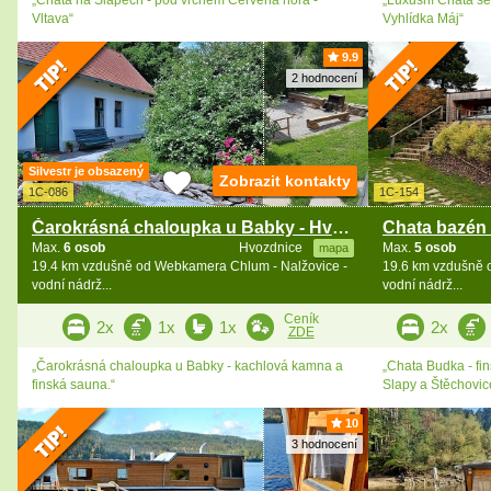
Vltava“
Vyhlídka Máj“
9.9
2 hodnocení
Silvestr je obsazený
Zobrazit kontakty
1C-086
1C-154
Čarokrásná chaloupka u Babky - Hvozdnice
Max.
6 osob
Hvozdnice
Max.
5 osob
mapa
19.4 km vzdušně od Webkamera Chlum - Nalžovice -
19.6 km vzdušně 
vodní nádrž...
vodní nádrž...
Ceník
2x
1x
1x
2x
ZDE
„Čarokrásná chaloupka u Babky - kachlová kamna a
„Chata Budka - fi
finská sauna.“
Slapy a Štěchovic
10
3 hodnocení