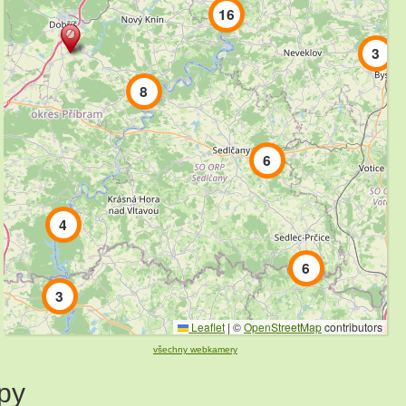
16
3
8
6
4
6
3
Leaflet
|
©
OpenStreetMap
contributors
všechny webkamery
8
py
2