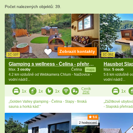
Počet nalezených objektů: 39.
Zobrazit kontakty
1C-107
1C-362
Glamping s wellness - Čelina - přehrada Slapy
Max.
3 osoby
Čelina
Max.
5 osob
mapa
4.2 km vzdušně od Webkamera Chlum - Nalžovice -
5.6 km vzdušně o
vodní nádrž...
vodní nádrž...
Ceník
1x
1x
1x
1x
ZDE
„Golden Valley glamping - Čelina - Slapy - finská
„Zážitkové ubytov
sauna a horká káď.“
- Slapská přehrad
9.6
2 hodnocení