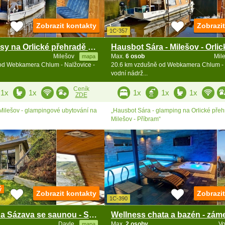
Zobrazit kontakty
Zobrazi
1C-357
Hausbot Bessy na Orlické přehradě - Milešov
Milešov
Max.
6 osob
Mil
mapa
od Webkamera Chlum - Nalžovice -
20.6 km vzdušně od Webkamera Chlum - 
vodní nádrž...
Ceník
1x
1x
1x
1x
1x
ZDE
Milešov - glampingové ubytování na
„Hausbot Sára - glamping na Orlické přeh
Milešov - Příbram“
ý
Zobrazit kontakty
Zobrazi
1C-390
Chata Vltava a Sázava se saunou - Slapy - Oleško
Davle
Max.
2 osoby
Vo
mapa