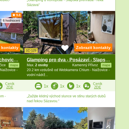
Sázava“
9.8
6 hodnocení
t kontakty
Zobrazit kontakty
1C-129
Chalupa bazén a sauna - Jetřichovice - Monínec
Glamping pro dva - Posázaví - Slapská přehrada
čice
Max.
2 osoby
Kamenný Přívoz
mapa
mapa
Nalžovice -
20.2 km vzdušně od Webkamera Chlum - Nalžovice -
vodní nádrž...
Ceník
Ceník
1x
1x
1x
ZDE
ZDE
em -
„Zažijte klidný východ slunce ve stínu starých dubů
nad řekou Sázavou.“