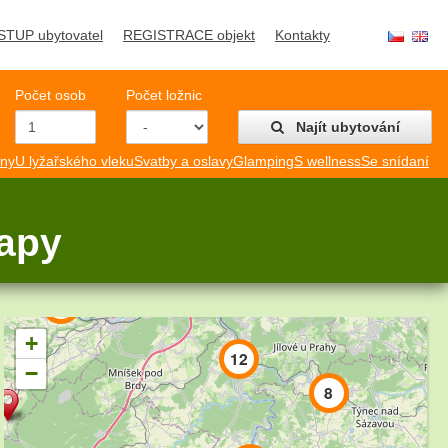
STUP ubytovatel
REGISTRACE objekt
Kontakty
Počet osob
Počet ložnic
Najít ubytování
2
mny
U lyžařského vleku
Svatby a oslavy
Glamping
S wellness
Se snídaní
3
2
lapy
5
+
12
−
8