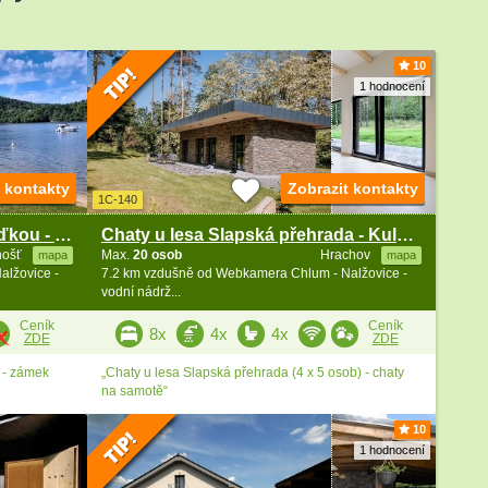
10
1 hodnocení
14
2
10
t kontakty
Zobrazit kontakty
1C-140
Chata Slapská přehrada - s loďkou - Nahoruby
Chaty u lesa Slapská přehrada - Kulajův lom
7
hošť
Max.
20 osob
Hrachov
mapa
mapa
lžovice -
7.2 km vzdušně od Webkamera Chlum - Nalžovice -
vodní nádrž...
Ceník
Ceník
8x
4x
4x
ZDE
ZDE
 - zámek
„Chaty u lesa Slapská přehrada (4 x 5 osob) - chaty
na samotě“
10
1 hodnocení
10