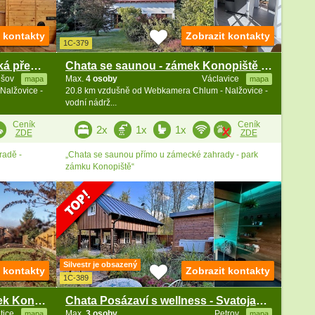
t kontakty
Zobrazit kontakty
1C-379
Hausbot Sára - Milešov - Orlická přehrada
Chata se saunou - zámek Konopiště - Benešov
ešov
Max.
4 osoby
Václavice
mapa
mapa
Nalžovice -
20.8 km vzdušně od Webkamera Chlum - Nalžovice -
vodní nádrž...
Ceník
Ceník
2x
1x
1x
ZDE
ZDE
radě -
„Chata se saunou přímo u zámecké zahrady - park
zámku Konopiště“
Silvestr je obsazený
t kontakty
Zobrazit kontakty
1C-389
Wellness chata a bazén - zámek Konopiště - Blaník
Chata Posázaví s wellness - Svatojanské proudy
tice
Max.
3 osoby
Petrov
mapa
mapa