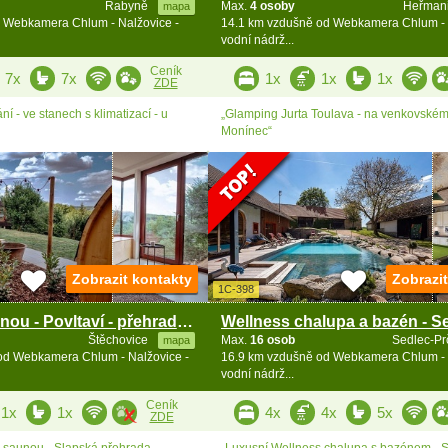
Rabyně
Max.
4 osoby
Heřman
mapa
 Webkamera Chlum - Nalžovice -
14.1 km vzdušně od Webkamera Chlum - 
vodní nádrž...
Ceník
7x
7x
1x
1x
1x
ZDE
ní - ve stanech s klimatizací - u
„Glamping Jurta Toulava - na venkovském 
Monínec“
Zobrazit kontakty
Zobrazi
1C-398
Chata se saunou - Povltaví - přehrada Slapy
Štěchovice
Max.
16 osob
Sedlec-Pr
mapa
od Webkamera Chlum - Nalžovice -
16.9 km vzdušně od Webkamera Chlum - 
vodní nádrž...
Ceník
1x
1x
4x
4x
5x
ZDE
 saunou - Slapská přehrada -
„Luxusní Wellness chalupa s bazénem - S