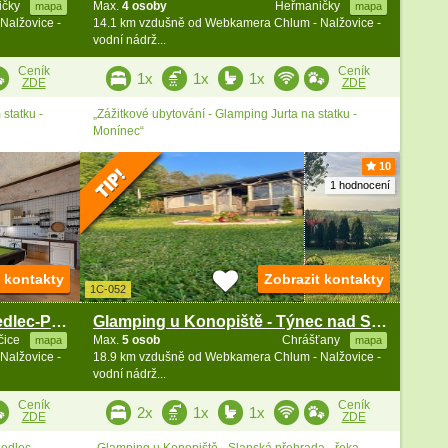
ičky
Max.
4 osoby
Heřmaničky
mapa
mapa
Nalžovice -
14.1 km vzdušně od Webkamera Chlum - Nalžovice -
vodní nádrž...
Ceník
Ceník
1x
1x
1x
ZDE
ZDE
statku -
„Zážitkové ubytování - Glamping Jurta na statku -
Monínec“
10
1 hodnocení
t kontakty
Zobrazit kontakty
1C-052
Wellness chalupa a bazén - Sedlec-Prčice - Monínec
Glamping u Konopiště - Týnec nad Sázavou - Slapy
čice
Max.
5 osob
Chrášťany
mapa
mapa
Nalžovice -
18.9 km vzdušně od Webkamera Chlum - Nalžovice -
vodní nádrž...
Ceník
Ceník
2x
1x
1x
ZDE
ZDE
edlec-
„Glamping u Konopiště - Slapská přehrada - řeka