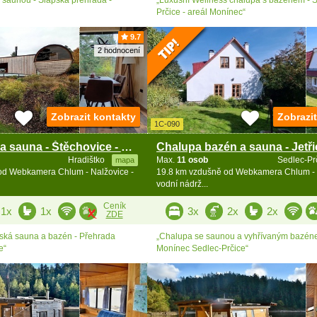
Prčice - areál Monínec“
9.7
2 hodnocení
Zobrazit kontakty
Zobrazi
1C-090
Chata bazén a sauna - Štěchovice - Slapy
Hradištko
Max.
11 osob
Sedlec-Pr
mapa
od Webkamera Chlum - Nalžovice -
19.8 km vzdušně od Webkamera Chlum - 
vodní nádrž...
Ceník
1x
1x
3x
2x
2x
ZDE
nská sauna a bazén - Přehrada
„Chalupa se saunou a vyhřívaným bazén
e“
Monínec Sedlec-Prčice“