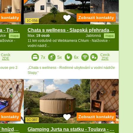
t kontakty
Zobrazit kontakty
1C-056
Středočeský glamping a sauna - Tiny house Sedlčany
Chata s wellness - Slapská přehrada - Měřín
vice
Max.
19 osob
Jablonná
mapa
mapa
lžovice -
11 km vzdušně od Webkamera Chlum - Nalžovice -
vodní nádrž...
Ceník
Ceník
7x
5x
6x
ZDE
ZDE
house pro 2
„Chata s wellness - Rodinné ubytování u vodní nádrže
Slapy.“
t kontakty
Zobrazit kontakty
1C-387
Glamping Jurta Toulava - Čapí hnízdo - Monínec
Glamping Jurta na statku - Toulava - Monínec