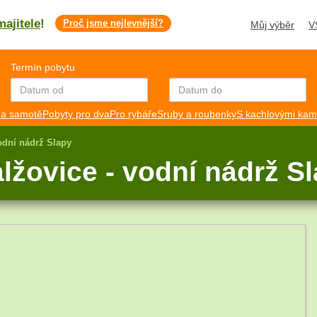
2
majitele
!
Proč jsme nejlevnější?
Můj výběr
V
3
Termín pobytu
a samotě
Pobyty pro dva
Pro rybáře
Sruby a roubenky
S kachlovými ka
odní nádrž Slapy
7
žovice - vodní nádrž S
2
2