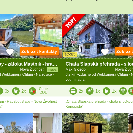
2
8
4
Zobrazit kontakty
Zobrazi
1C-376
Hausbot Slapy - zátoka Mastník - hrad Ostromeč
2
Nová Živohošť
Max.
5 osob
Nová Živo
mapa
d Webkamera Chlum - Nalžovice -
6.3 km vzdušně od Webkamera Chlum - Na
34
vodní nádrž...
8
Ceník
0x
2x
2x
1x
1x
ZDE
ání - Hausbot Slapy - Nová Živohošť
„Chata Slapská přehrada - chata s loďkou
8
a“
Konopiště“
18
11