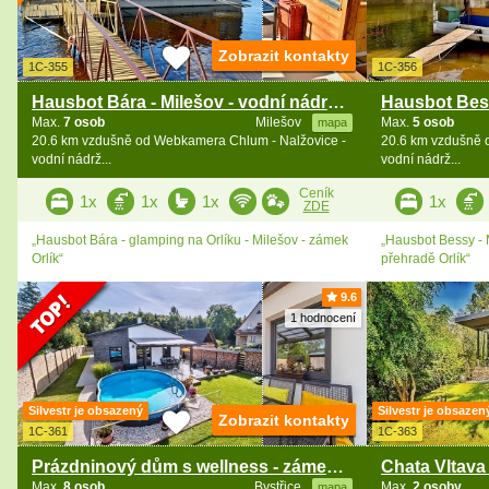
Zobrazit kontakty
1C-355
1C-356
Hausbot Bára - Milešov - vodní nádrž Orlík
Max.
7 osob
Milešov
Max.
5 osob
mapa
20.6 km vzdušně od Webkamera Chlum - Nalžovice -
20.6 km vzdušně 
vodní nádrž...
vodní nádrž...
Ceník
1x
1x
1x
1x
ZDE
„Hausbot Bára - glamping na Orlíku - Milešov - zámek
„Hausbot Bessy - 
Orlík“
přehradě Orlík“
9.6
1 hodnocení
Silvestr je obsazený
Silvestr je obsazen
Zobrazit kontakty
1C-361
1C-363
Prázdninový dům s wellness - zámek Konopiště
Max.
8 osob
Bystřice
Max.
2 osoby
mapa