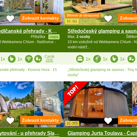
Silvestr je obsazený
Zobrazit kontakty
Zobrazi
1C-111
Chalupa u Sedlčanské přehrady - Kosova Hora
Přibýška
Max.
2 osoby
Štětko
mapa
d Webkamera Chlum - Nalžovice -
10 km vzdušně od Webkamera Chlum - Na
vodní nádrž...
Ceník
1x
1x
1x
1x
1x
ZDE
nské přehrady - Kosova Hora - 15
„Středočeský glamping se saunou - Tiny 
osoby“
ý
Zobrazit kontakty
Zobrazi
1C-371
Zážitkové ubytování - u přehrady Slapy nad Vltavou