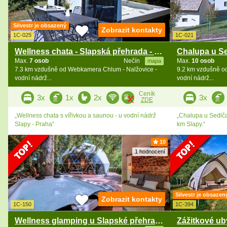
Silvestr je obsazený
Zobrazit kontakty
1C-025
1C-021
Wellness chata - Slapská přehrada - Hříměždický lom
Max.
7 osob
Nečín
Max.
10 osob
mapa
7.3 km vzdušně od Webkamera Chlum - Nalžovice -
9.2 km vzdušně o
vodní nádrž...
vodní nádrž...
Ceník
3x
1x
2x
3x
ZDE
„Wellness chata s vířivkou a saunou - u vodní nádrž
„Chalupa u Sedlča
Slapy - Praha“
km Slapy.“
10
1 hodnocení
Silvestr je obsazen
Zobrazit kontakty
1C-150
1C-394
Wellness glamping u Slapské přehrady - Ždáň