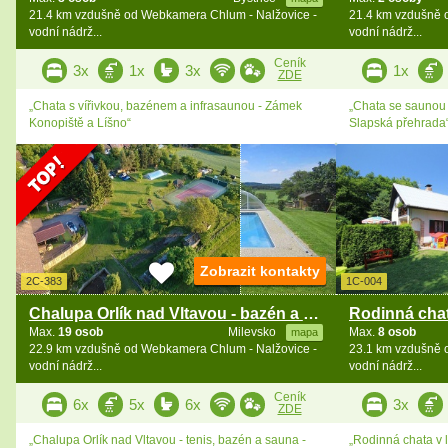
21.4 km vzdušně od Webkamera Chlum - Nalžovice -
21.4 km vzdušně 
vodní nádrž...
vodní nádrž...
Ceník
3x
1x
3x
1x
ZDE
„Chata s vířivkou, bazénem a infrasaunou - Zámek
„Chata se saunou 
Konopiště a Líšno“
Slapská přehrada
Zobrazit kontakty
2C-383
1C-004
Chalupa Orlík nad Vltavou - bazén a sauna
Max.
19 osob
Milevsko
Max.
8 osob
mapa
22.9 km vzdušně od Webkamera Chlum - Nalžovice -
23.1 km vzdušně 
vodní nádrž...
vodní nádrž...
Ceník
6x
5x
6x
3x
ZDE
„Chalupa Orlík nad Vltavou - tenis, bazén a sauna -
„Rodinná chata v l