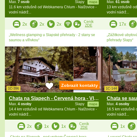
Max.
7 osob
Slapy
Max.
61 osob
mapa
11.6 km vzdušně od Webkamera Chlum - Nalžovice -
13 km vzdušně od
vodní nádrž...
vodní nádrž...
Ceník
2x
2x
2x
17x
ZDE
„Wellness glamping u Slapské přehrady - 2 stany se
„Zážitkové ubytová
saunou a vířivkou“
přehrady Slapy“
Zobrazit kontakty
1C-396
1C-144
Chata na Slapech - Červená hora - Vltava
Max.
4 osoby
Slapy
Max.
4 osoby
mapa
14.4 km vzdušně od Webkamera Chlum - Nalžovice -
16.5 km vzdušně 
vodní nádrž...
vodní nádrž...
Ceník
2x
1x
1x
1x
ZDE
„Chata na Slapech - pod vrchem Červená hora -
„Luxusní Chata se