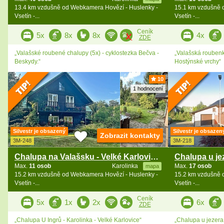
13.4 km vzdušně od Webkamera Hovězí - Huslenky -
15.1 km vzdušně 
Vsetín -...
Vsetín -...
Ceník
5x
8x
8x
4x
ZDE
„Valašské roubené chalupy (5x) - cyklostezka Bečva -
„Valašská roubenk
Beskydy.“
Hostýnské vrchy“
10
1 hodnocení
Silvestr je obsazený
Silvestr je obsazen
Zobrazit kontakty
3M-248
3M-218
Chalupa na Valašsku - Velké Karlovice - Bečva
Max.
11 osob
Karolinka
Max.
17 osob
mapa
15.2 km vzdušně od Webkamera Hovězí - Huslenky -
15.2 km vzdušně 
Vsetín -...
Vsetín -...
Ceník
5x
1x
2x
6x
ZDE
„Chalupa U Ingrů - Karolinka - Velké Karlovice“
„Chalupa u jezera 