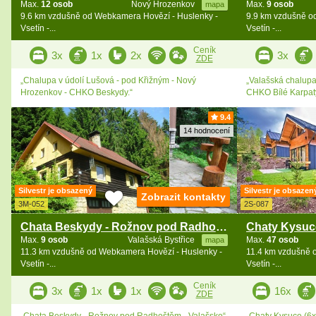
Max.
12 osob
Nový Hrozenkov
Max.
9 osob
mapa
9.6 km vzdušně od Webkamera Hovězí - Huslenky -
9.9 km vzdušně o
Vsetín -...
Vsetín -...
Ceník
3x
1x
2x
3x
ZDE
„Chalupa v údolí Lušová - pod Křižným - Nový
„Valašská chalupa 
Hrozenkov - CHKO Beskydy.“
CHKO Bílé Karpaty
9.4
14 hodnocení
Silvestr je obsazený
Silvestr je obsazen
Zobrazit kontakty
3M-052
2S-087
Chata Beskydy - Rožnov pod Radhoštěm - Valašsko
Max.
9 osob
Valašská Bystřice
Max.
47 osob
mapa
11.3 km vzdušně od Webkamera Hovězí - Huslenky -
11.4 km vzdušně 
Vsetín -...
Vsetín -...
Ceník
3x
1x
1x
16x
ZDE
„Chata Beskydy - Rožnov pod Radhoštěm - Valašsko“
„Chaty Kysuce (6x