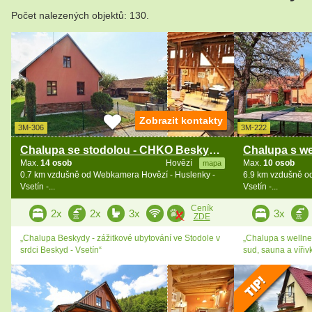
Počet nalezených objektů: 130.
Zobrazit kontakty
3M-306
3M-222
Chalupa se stodolou - CHKO Beskydy - Vsetínsko
Max.
14 osob
Hovězí
Max.
10 osob
mapa
0.7 km vzdušně od Webkamera Hovězí - Huslenky -
6.9 km vzdušně o
Vsetín -...
Vsetín -...
Ceník
2x
2x
3x
3x
ZDE
„Chalupa Beskydy - zážitkové ubytování ve Stodole v
„Chalupa s wellne
srdci Beskyd - Vsetín“
sud, sauna a vířiv