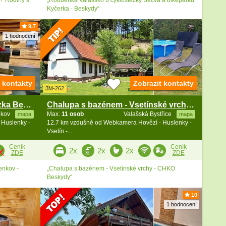
Kyčerka - Beskydy“
9.7
1 hodnocení
t kontakty
Zobrazit kontakty
3M-262
Valašská roubenka - cyklostezka Bečva - Beskydy
Chalupa s bazénem - Vsetínské vrchy - Beskydy
nkov
Max.
11 osob
Valašská Bystřice
mapa
mapa
 Huslenky -
12.7 km vzdušně od Webkamera Hovězí - Huslenky -
Vsetín -...
Ceník
Ceník
2x
2x
2x
ZDE
ZDE
enkov -
„Chalupa s bazénem - Vsetínské vrchy - CHKO
Beskydy“
10
1 hodnocení