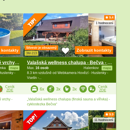
8
9.4
1 hodnocení
Silvestr je obsazený
t kontakty
Zobrazit kontakty
3M-213
Valašská roubenka - Vizovické vrchy - Beskydy
Valašská wellness chalupa - Bečva - Beskydy
inka
Max.
16 osob
Halenkov
mapa
mapa
uslenky -
8.3 km vzdušně od Webkamera Hovězí - Huslenky -
Vsetín -...
Ceník
Ceník
6x
3x
3x
ZDE
ZDE
 vrchy -
„Valašská wellness chalupa (finská sauna a vířivka) -
cyklostezka Bečva“
9.9
11 hodnocení