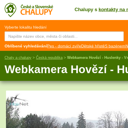
Chalupy s
kontakty na 
CZ
EN
Vyberte lokalitu hledání
Oblíbené vyhledávání
Pes - domácí zvíře
Dětské hřistě
S bazénem
N
Chaty a chalupy
>
Česká republika
>
Webkamera Hovězí - Huslenky - Vs
Webkamera Hovězí - Hus