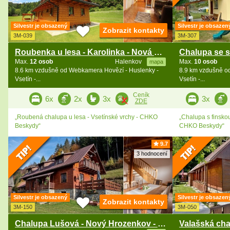
Silvestr je obsazený
Silvestr je obsazen
Zobrazit kontakty
3M-039
3M-307
Roubenka u lesa - Karolinka - Nová Hrozenkov
Max.
12 osob
Halenkov
Max.
10 osob
mapa
8.6 km vzdušně od Webkamera Hovězí - Huslenky -
8.9 km vzdušně o
Vsetín -...
Vsetín -...
Ceník
6x
2x
3x
3x
ZDE
„Roubená chalupa u lesa - Vsetínské vrchy - CHKO
„Chalupa s finsko
Beskydy“
CHKO Beskydy“
9.7
3 hodnocení
Silvestr je obsazený
Silvestr je obsazen
Zobrazit kontakty
3M-150
3M-050
Chalupa Lušová - Nový Hrozenkov - Beskydy