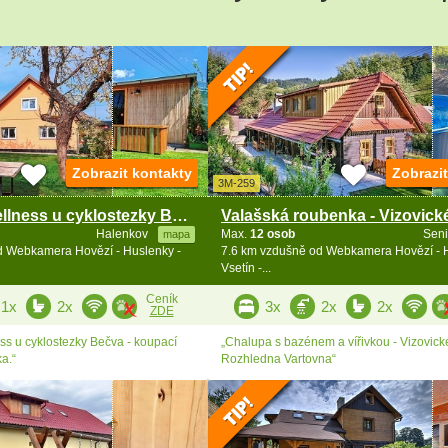
5
3
4
Zobrazit kontakty
Zobrazi
5
3M-259
Chalupa s wellness u cyklostezky Bečva - Beskydy
Halenkov
Max.
12 osob
Sen
mapa
d Webkamera Hovězí - Huslenky -
7.6 km vzdušně od Webkamera Hovězí - H
Vsetín -...
Ceník
1x
2x
3x
2x
2x
ZDE
ss u cyklostezky Bečva - koupací
„Chalupa s bazénem a vířivkou - Vizovické
ka.“
Rozhledna Vartovna“