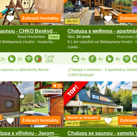
ý
Zobrazit kontakty
Zobrazi
3M-024
Chalupa se saunou - CHKO Beskydy - Karolinka
Nový Hrozenkov
Max.
24 osob
Francova L
mapa
d Webkamera Hovězí - Huslenky -
9.1 km vzdušně od Webkamera Hovězí - H
Vsetín -...
Ceník
2x
2x
4x
4x
4x
ZDE
u saunou u cyklostezky Bečva -
„Chalupa s wellness - 4 apartmány Valašs
CHKO Beskydy“
10
1 hodnocení
ý
Silvestr je obsazený
Zobrazit kontakty
Zobrazi
3M-279
Valašská chalupa s vířivkou - Javorníky - Beskydy