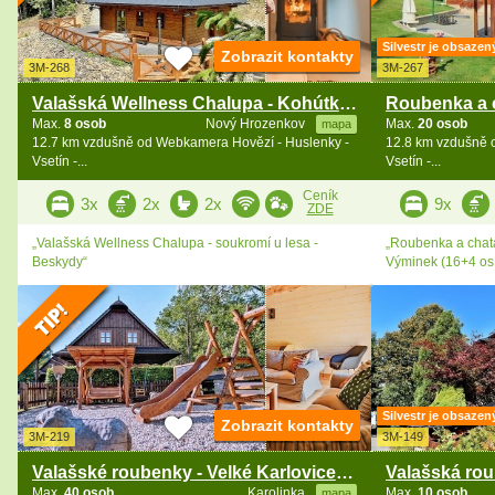
Silvestr je obsazen
Zobrazit kontakty
3M-268
3M-267
Valašská Wellness Chalupa - Kohútka - Karolinka
Max.
8 osob
Nový Hrozenkov
Max.
20 osob
mapa
12.7 km vzdušně od Webkamera Hovězí - Huslenky -
12.8 km vzdušně 
Vsetín -...
Vsetín -...
Ceník
3x
2x
2x
9x
ZDE
„Valašská Wellness Chalupa - soukromí u lesa -
„Roubenka a chata
Beskydy“
Výminek (16+4 os.
Silvestr je obsazen
Zobrazit kontakty
3M-219
3M-149
Valašské roubenky - Velké Karlovice - Beskydy
Max.
40 osob
Karolinka
Max.
10 osob
mapa