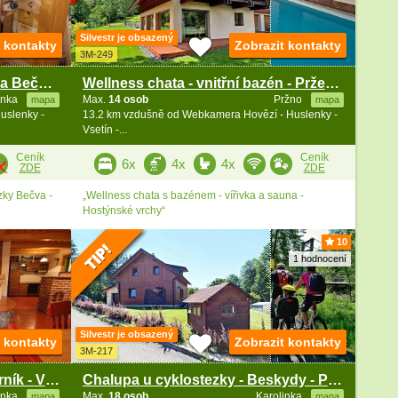
Silvestr je obsazený
t kontakty
Zobrazit kontakty
3M-249
Valašská chalupa - cyklostezka Bečva - Beskydy
Wellness chata - vnitřní bazén - Prženské paseky
inka
Max.
14 osob
Pržno
mapa
mapa
uslenky -
13.2 km vzdušně od Webkamera Hovězí - Huslenky -
Vsetín -...
Ceník
Ceník
6x
4x
4x
ZDE
ZDE
zky Bečva -
„Wellness chata s bazénem - vířivka a sauna -
Hostýnské vrchy“
10
1 hodnocení
Silvestr je obsazený
t kontakty
Zobrazit kontakty
3M-217
Valašská roubenka Malý Javorník - Vsetínska Bečva
Chalupa u cyklostezky - Beskydy - Pluskoveček
inka
Max.
18 osob
Karolinka
mapa
mapa