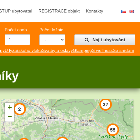
STUP ubytovatel
REGISTRACE objekt
Kontakty
Počet osob
Počet ložnic
Najít ubytování
mny
U lyžařského vleku
Svatby a oslavy
Glamping
S wellness
Se snídaní
3
3
níky
2
3
37
+
2
−
55