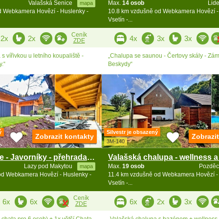
Valašská Senice
Max.
14 osob
Lid
mapa
d Webkamera Hovězí - Huslenky -
10.8 km vzdušně od Webkamera Hovězí -
Vsetín -...
Ceník
2x
2x
4x
3x
3x
ZDE
s vířivkou u letního koupaliště -
„Chalupa se saunou - Čertovy skály - Zám
.“
Beskydy“
ý
Silvestr je obsazený
Zobrazit kontakty
Zobrazi
3M-140
Chaty Kysuce - Javorníky - přehrada Karolinka
Lazy pod Makytou
Max.
19 osob
Pozdě
mapa
od Webkamera Hovězí - Huslenky -
11.4 km vzdušně od Webkamera Hovězí - 
Vsetín -...
Ceník
6x
6x
6x
2x
3x
ZDE
 chata pro 6 osob) + 1x větší Chata
„Valašská chalupa s bazénem + wellness 