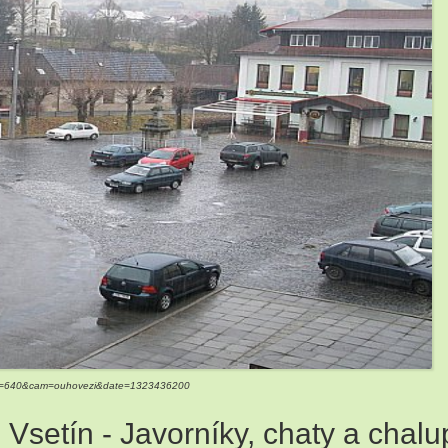
11
4
7
2
12
size=640&cam=ouhovezi&date=1323436200
setín - Javorníky, chaty a chalu