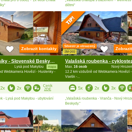
íky“
dětmi“
Silvestr je obsazený
Zobrazit kontakty
Zobrazi
3M-065
Chata Javorníky - Slovenské Beskydy - Púchov
Lysá pod Makytou
Max.
16 osob
Nový Hroze
mapa
od Webkamera Hovězí - Huslenky -
12.2 km vzdušně od Webkamera Hovězí -
Vsetín -...
Ceník
2x
2x
5x
2x
3x
ZDE
ek - Lysá pod Makytou - ubytování
„Valašská roubenka - Vranča - Nový Hroz
Beskydy.“