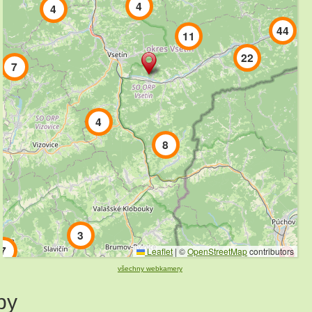
4
4
44
11
22
7
4
8
3
7
Leaflet
|
©
OpenStreetMap
contributors
všechny webkamery
2
py