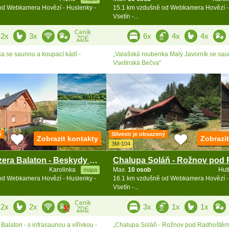
od Webkamera Hovězí - Huslenky -
15.1 km vzdušně od Webkamera Hovězí -
Vsetín -...
Ceník
2x
3x
6x
4x
4x
ZDE
a se saunou a koupací kádí -
„Valašská roubenka Malý Javorník se sau
Vsetínská Bečva“
ý
Silvestr je obsazený
Zobrazit kontakty
Zobrazi
3M-104
Chalupa u jezera Balaton - Beskydy - Pluskoveček
Karolinka
Max.
10 osob
Hut
mapa
od Webkamera Hovězí - Huslenky -
16.1 km vzdušně od Webkamera Hovězí -
Vsetín -...
Ceník
2x
2x
3x
1x
1x
ZDE
Balaton - s infrasaunou a vířivkou -
„Chalupa Soláň - Rožnov pod Radhoštěm