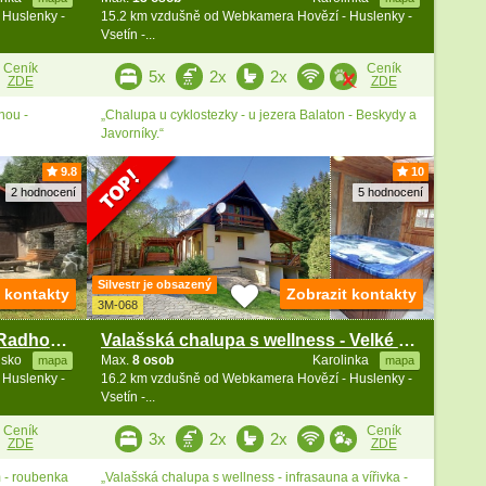
 Huslenky -
15.2 km vzdušně od Webkamera Hovězí - Huslenky -
Vsetín -...
Ceník
Ceník
5x
2x
2x
ZDE
ZDE
nou -
„Chalupa u cyklostezky - u jezera Balaton - Beskydy a
Javorníky.“
9.8
10
2 hodnocení
5 hodnocení
Silvestr je obsazený
t kontakty
Zobrazit kontakty
3M-068
Chalupa Soláň - Rožnov pod Radhoštěm - Beskydy
Valašská chalupa s wellness - Velké Karlovice
isko
Max.
8 osob
Karolinka
mapa
mapa
 Huslenky -
16.2 km vzdušně od Webkamera Hovězí - Huslenky -
Vsetín -...
Ceník
Ceník
3x
2x
2x
ZDE
ZDE
 - roubenka
„Valašská chalupa s wellness - infrasauna a vířivka -