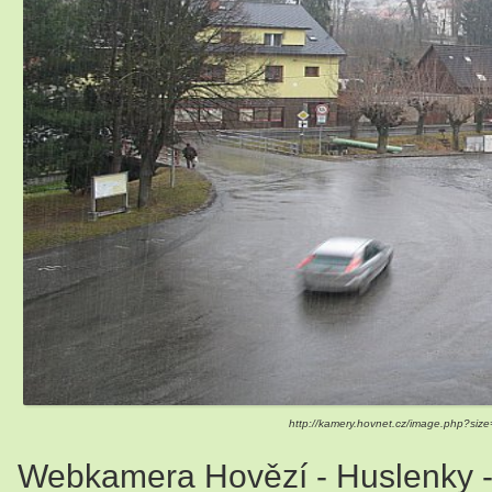
http://kamery.hovnet.cz/image.php?
Webkamera Hovězí - Huslenky - V