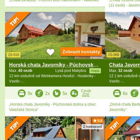
(11 osob) - Javorn
Zobrazit kontakty
2S-019
2S-069
Horská chata Javorníky - Púchovská dolina
Max.
40 osob
Lysá pod Makytou
Max.
32 osob
mapa
12 km vzdušně od Webkamera Hovězí - Huslenky -
12.1 km vzdušně 
Vsetín -...
Vsetín -...
Ceník
9x
2x
5x
6x
ZDE
„Horská chata Javorníky - Púchovská dolina a obec
„Dolná chata Bart
Valašská Senica“
Javorníky.“
9.8
2 hodnocení