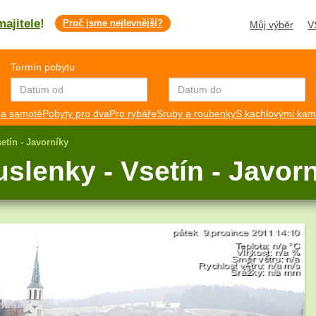
majitele
!
Proč jsme nejlevnější?
Můj výběr
V
4
Termín pobytu
a samotě
Pobyty pro dva
Pro rybáře
Sruby a roubenky
S kachlovými ka
etín - Javorníky
lenky - Vsetín - Javor
2