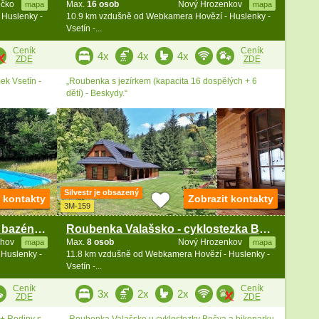
ečko
Max.
16 osob
Nový Hrozenkov
mapa
mapa
 Huslenky -
10.9 km vzdušně od Webkamera Hovězí - Huslenky -
Vsetín -...
Ceník
Ceník
4x
4x
4x
ZDE
ZDE
ek Vsetín -
„Roubenka s jezírkem (kapacita 16 dospělých + 6
dětí) - Beskydy.“
Silvestr je obsazený
t kontakty
Zobrazit kontakty
3M-159
Valašská chalupa - wellness a bazén - Vizovické vrchy
Roubenka Valašsko - cyklostezka Bečva - Kyčerka
chov
Max.
8 osob
Nový Hrozenkov
mapa
mapa
Huslenky -
11.8 km vzdušně od Webkamera Hovězí - Huslenky -
Vsetín -...
Ceník
Ceník
3x
2x
2x
ZDE
ZDE
+ Rodiny s
„Roubenka Valašsko u cyklostezky Bečva a bikeparku