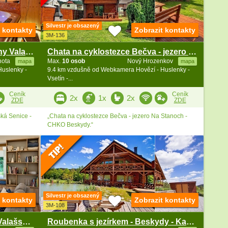
Silvestr je obsazený
t kontakty
Zobrazit kontakty
3M-136
Chalupa s wellness - apartmány Valašská Senice
Chata na cyklostezce Bečva - jezero Na Stanoch
hota
Max.
10 osob
Nový Hrozenkov
mapa
mapa
uslenky -
9.4 km vzdušně od Webkamera Hovězí - Huslenky -
Vsetín -...
Ceník
Ceník
2x
1x
2x
ZDE
ZDE
ká Senice -
„Chata na cyklostezce Bečva - jezero Na Stanoch -
CHKO Beskydy.“
Silvestr je obsazený
t kontakty
Zobrazit kontakty
3M-108
Chalupa se saunou - samota Valašsko - Vizovice
Roubenka s jezírkem - Beskydy - Karolinka