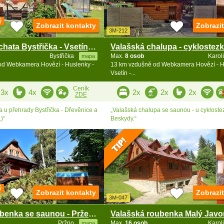
ý
Zobrazit kontakty
Zobrazi
3M-212
Roubenka a chata Bystřička - Vsetínské vrchy
Bystřička
Max.
8 osob
Karol
mapa
od Webkamera Hovězí - Huslenky -
13 km vzdušně od Webkamera Hovězí - H
Vsetín -...
Ceník
3x
4x
2x
2x
2x
ZDE
 u přehrady Bystřička - Dřevěnice a
„Valašská chalupa se saunou - u cykloste
)“
Beskydy.“
ý
Zobrazit kontakty
Zobrazi
3M-047
Valašská roubenka se saunou - Prženské paseky
Pržno
Max.
16 osob
Karol
mapa