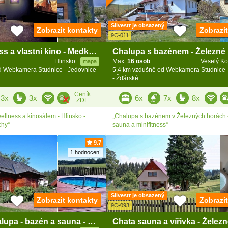
Silvestr je obsazený
Zobrazit kontakty
Zobrazi
9C-011
Chata wellness a vlastní kino - Medkovy Kopce
Hlinsko
Max.
16 osob
Veselý K
mapa
d Webkamera Studnice - Jedovnice
5.4 km vzdušně od Webkamera Studnice 
- Žďárské...
Ceník
3x
3x
6x
7x
8x
ZDE
ellness a kinosálem - Hlinsko -
„Chalupa s bazénem v Železných horách 
chy“
sauna a minifitness“
9.7
1 hodnocení
Silvestr je obsazený
Zobrazit kontakty
Zobrazi
9C-093
Roubená chalupa - bazén a sauna - Železné hory