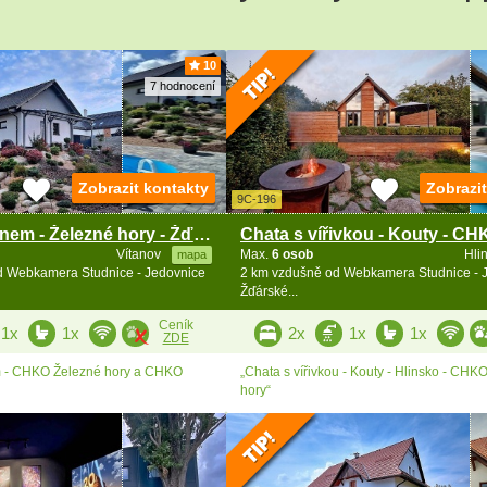
4
10
7 hodnocení
5
3
Zobrazit kontakty
Zobrazi
9C-196
4
Chata s bazénem - Železné hory - Žďárské vrchy
Vítanov
Max.
6 osob
Hli
mapa
d Webkamera Studnice - Jedovnice
2 km vzdušně od Webkamera Studnice - J
Žďárské...
5
Ceník
1x
1x
2x
1x
1x
ZDE
12
10
m - CHKO Železné hory a CHKO
„Chata s vířivkou - Kouty - Hlinsko - CHK
hory“
10