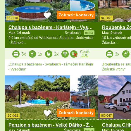
Zobrazit kontakty
9C-110
9C-151
Chalupa s bazénem - Karlštejn - Vysočina
Max.
14 osob
Svratouch
Max.
9 osob
mapa
9.9 km vzdušně od Webkamera Studnice - Jedovnice
10 km vzdušně od
- Žďárské...
Žďárské...
Ceník
5x
1x
2x
3x
ZDE
„Chalupa s bazénem - Svratouch - zámeček Karlštejn
„Roubenka se saun
- Vysočina“
Žďárské vrchy“
Zobrazit kontakty
9C-052
9C-047
Penzion s bazénem - Velké Dářko - Žďárské vrchy
Max.
14 osob
Škrdlovice
Max.
16 osob
mapa