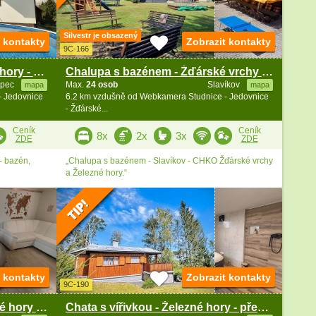
Silvestr je obsazený
t kontakty
Zobrazit kontakty
9C-166
Chalupa s bazénem - Železné hory - přehrada Seč
Chalupa s bazénem - Žďárské vrchy - Vysočina
opec
Max.
24 osob
Slavíkov
mapa
mapa
- Jedovnice
6.2 km vzdušně od Webkamera Studnice - Jedovnice
- Žďárské...
Ceník
Ceník
8x
2x
3x
ZDE
ZDE
- bazén,
„Chalupa s bazénem - Slavíkov - CHKO Žďárské vrchy
a Železné hory.“
t kontakty
Zobrazit kontakty
9C-190
Chata sauna a vířivka - Železné hory - Dřevíkov
Chata s vířivkou - Železné hory - přehrada Seč