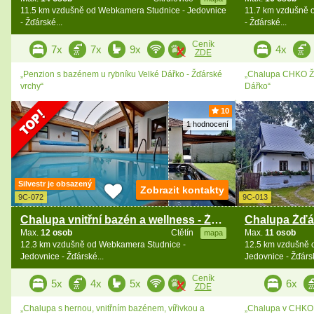
11.5 km vzdušně od Webkamera Studnice - Jedovnice
11.7 km vzdušně 
- Žďárské...
- Žďárské...
Ceník
7x
7x
9x
4x
ZDE
„Penzion s bazénem u rybníku Velké Dářko - Žďárské
„Chalupa CHKO Žď
vrchy“
Dářko“
10
1 hodnocení
Silvestr je obsazený
Zobrazit kontakty
9C-072
9C-013
Chalupa vnitřní bazén a wellness - Železné hory
Max.
12 osob
Ctětín
Max.
11 osob
mapa
12.3 km vzdušně od Webkamera Studnice -
12.5 km vzdušně 
Jedovnice - Žďárské...
Jedovnice - Žďársk
Ceník
5x
4x
5x
6x
ZDE
„Chalupa s hernou, vnitřním bazénem, vířivkou a
„Chalupa v CHKO Ž