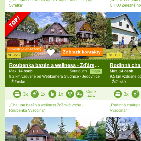
Svratka“
CHKO Železné ho
Silvestr je obsazený
Zobrazit kontakty
9C-226
9C-192
Roubenka bazén a wellness - Žďárské vrchy
Max.
14 osob
Svratouch
Max.
14 osob
mapa
9.2 km vzdušně od Webkamera Studnice - Jedovnice
9.5 km vzdušně o
- Žďárské...
- Žďárské...
Ceník
3x
1x
1x
3x
ZDE
„Chalupa bazén a wellness Žďárské vrchy -
„Rodinná chalupa 
Roubenka Vysočina“
Vysočina“