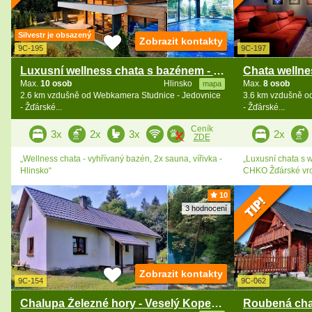
Silvestr je obsazený
Zobrazit kontakty
9C-195
9C-197
Luxusní wellness chata s bazénem - Železné hory
Max.
10 osob
Hlinsko
Max.
8 osob
mapa
2.6 km vzdušně od Webkamera Studnice - Jedovnice
3.6 km vzdušně o
- Žďárské...
- Žďárské...
Ceník
3x
2x
3x
2x
ZDE
„Wellness chata - vyhřívaný bazén, 2x sauna, vířivka -
„Luxusní chata s w
Hlinsko“
CHKO Žďárské vr
10
3 hodnocení
Zobrazit kontakty
9C-154
9C-062
Chalupa Železné hory - Veselý Kopec - Vysočina