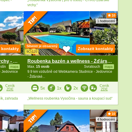
vrchy.“
10
1 hodnocení
Silvestr je obsazený
t kontakty
Zobrazit kontakty
9C-125
Wellness chalupa - Žďárské vrchy - Velké Dářko
Roubenka bazén a wellness - Žďárské vrchy
stín
Max.
15 osob
Svratouch
mapa
mapa
- Jedovnice
9.9 km vzdušně od Webkamera Studnice - Jedovnice
- Žďárské...
Ceník
Ceník
5x
1x
2x
ZDE
ZDE
ník, zahrada
„Wellness roubenka Vysočina - sauna a koupací sud“
10
4 hodnocení