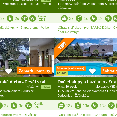
od Webkamera Studnice - Jedovnice
11.9 km vzdušně od Webkamera Studnice
- Žďárské...
Ceník
2x
2x
2x
1x
2x
ZDE
árské vrchy - 2 apartmány - Velké
„Chata s vířivkou - rybník Velké Dářko - 
Žďárské vrchy“
Silvestr je obsazený
Zobrazit kontakty
Zobrazi
9C-160
Chalupa Žďárské Vrchy - Devět skal - Svratka
Křižánky
Max.
46 osob
Moravské Křiž
mapa
od Webkamera Studnice -
12.5 km vzdušně od Webkamera Studnice
é...
Jedovnice - Žďárské...
Ceník
2x
3x
13x
13x
13x
ZDE
ďárské Vrchy - Devět skal -
„Chalupa I (až 22 osob) + Chalupa II (až 2