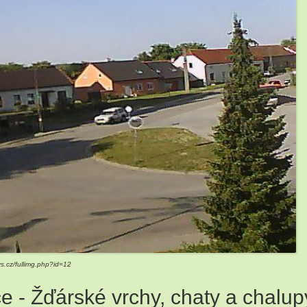
3
3
2
3
2
4
14
8
3
ys.cz/fullimg.php?id=12
 - Žďárské vrchy, chaty a chalup