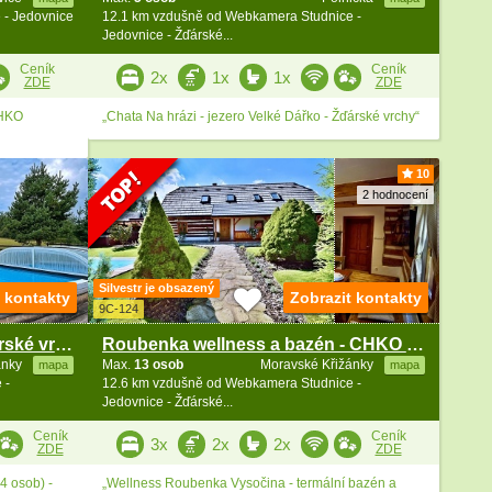
 - Jedovnice
12.1 km vzdušně od Webkamera Studnice -
Jedovnice - Žďárské...
Ceník
Ceník
2x
1x
1x
ZDE
ZDE
CHKO
„Chata Na hrázi - jezero Velké Dářko - Žďárské vrchy“
10
2 hodnocení
Silvestr je obsazený
t kontakty
Zobrazit kontakty
9C-124
Dvě chalupy s bazénem - Žďárské vrchy - Křižánky
Roubenka wellness a bazén - CHKO Žďárské vrchy
ánky
Max.
13 osob
Moravské Křižánky
mapa
mapa
 -
12.6 km vzdušně od Webkamera Studnice -
Jedovnice - Žďárské...
Ceník
Ceník
3x
2x
2x
ZDE
ZDE
4 osob) -
„Wellness Roubenka Vysočina - termální bazén a