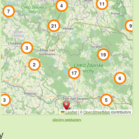
11
4
7
21
9
3
19
2
17
6
3
5
Leaflet
|
©
OpenStreetMap
contributors
všechny webkamery
y