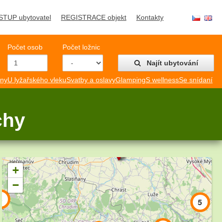
STUP ubytovatel
REGISTRACE objekt
Kontakty
Počet osob
Počet ložnic
Najít ubytování
mny
U lyžařského vleku
Svatby a oslavy
Glamping
S wellness
Se snídaní
chy
2
+
−
4
5