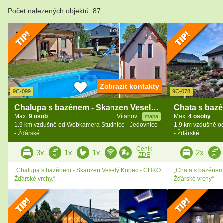
Počet nalezených objektů: 87.
Zobrazit kontakty
9C-099
9C-078
Chalupa s bazénem - Skanzen Veselý Kopec
Max.
9 osob
Vítanov
Max.
4 osoby
mapa
1.9 km vzdušně od Webkamera Studnice - Jedovnice
1.9 km vzdušně o
- Žďárské...
- Žďárské...
Ceník
3x
1x
1x
2x
ZDE
„Chalupa s bazénem - Skanzen Veselý Kopec - CHKO
„Chata s bazéne
Žďárské vrchy.“
Žďárské vrchy“