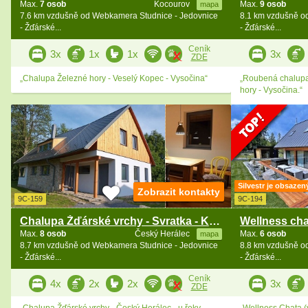
Max.
7 osob
Kocourov
Max.
9 osob
mapa
7.6 km vzdušně od Webkamera Studnice - Jedovnice
8.1 km vzdušně o
- Žďárské...
- Žďárské...
Ceník
3x
1x
1x
3x
ZDE
„Chalupa Železné hory - Veselý Kopec - Vysočina“
„Roubená chalupa
hory - Vysočina.“
Silvestr je obsazen
Zobrazit kontakty
9C-159
9C-194
Chalupa Žďárské vrchy - Svratka - Křižánky
Max.
8 osob
Český Herálec
Max.
6 osob
mapa
8.7 km vzdušně od Webkamera Studnice - Jedovnice
8.8 km vzdušně o
- Žďárské...
- Žďárské...
Ceník
4x
2x
2x
3x
ZDE
„Chalupa Žďárské vrchy - Český Herálec - u řeky
„Wellness Chata (v