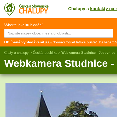
Chalupy s
kontakty na 
CZ
EN
Vyberte lokalitu hledání
Oblíbené vyhledávání
Pes - domácí zvíře
Dětské hřistě
S bazénem
N
Chaty a chalupy
>
Česká republika
>
Webkamera Studnice - Jedovnice -
Webkamera Studnice - 