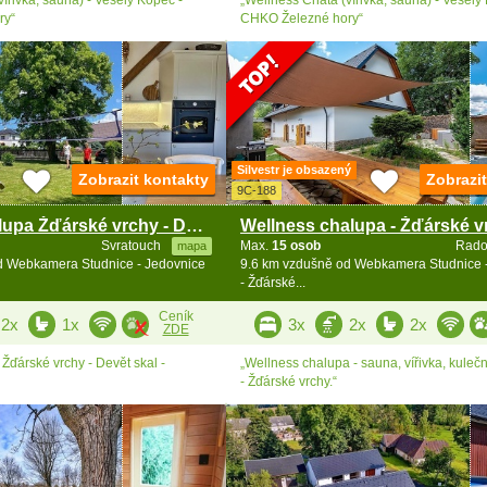
ry“
CHKO Železné hory“
Silvestr je obsazený
Zobrazit kontakty
Zobrazi
9C-188
Rodinná chalupa Žďárské vrchy - Devět skal
Svratouch
Max.
15 osob
Rado
mapa
d Webkamera Studnice - Jedovnice
9.6 km vzdušně od Webkamera Studnice 
- Žďárské...
Ceník
2x
1x
3x
2x
2x
ZDE
Žďárské vrchy - Devět skal -
„Wellness chalupa - sauna, vířivka, kuleč
- Žďárské vrchy.“