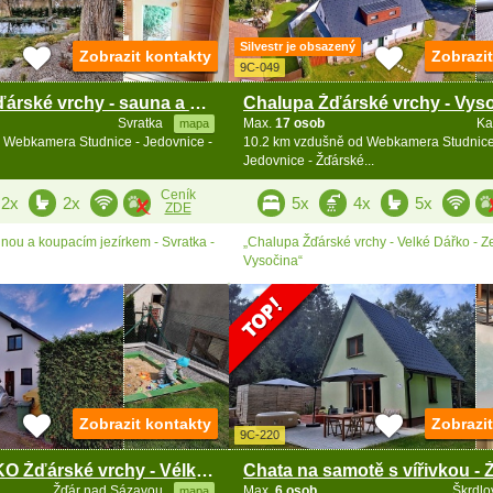
Silvestr je obsazený
Zobrazit kontakty
Zobrazi
9C-049
Roubenka Žďárské vrchy - sauna a koupací jezírko
Svratka
Max.
17 osob
Ka
mapa
 Webkamera Studnice - Jedovnice -
10.2 km vzdušně od Webkamera Studnice
Jedovnice - Žďárské...
Ceník
2x
2x
5x
4x
5x
ZDE
ou a koupacím jezírkem - Svratka -
„Chalupa Žďárské vrchy - Velké Dářko - Z
Vysočina“
Zobrazit kontakty
Zobrazi
9C-220
Chalupa CHKO Žďárské vrchy - Vélké Dářko
Žďár nad Sázavou
Max.
6 osob
Škrdlo
mapa