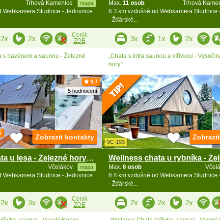
Trhová Kamenice
Max.
11 osob
Trhová Kame
mapa
d Webkamera Studnice - Jedovnice
8.3 km vzdušně od Webkamera Studnice 
- Žďárské...
Ceník
2x
2x
3x
1x
2x
ZDE
 s bazénem a saunou - Železné
„Chata s infra saunou a vířivkou - Vysočin
hory.“
9.7
5 hodnocení
ý
Zobrazit kontakty
Zobrazi
9C-193
Wellness chata u lesa - Železné hory - Hlinsko
Včelákov
Max.
6 osob
Včel
mapa
d Webkamera Studnice - Jedovnice
8.8 km vzdušně od Webkamera Studnice 
- Žďárské...
Ceník
2x
3x
2x
2x
2x
ZDE
ířivka, sauna) - Veselý Kopec -
„Wellness Chata (vířivka, sauna) - Veselý