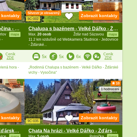
Silvestr je obsazený
t kontakty
Zobrazit kontakty
9C-002
Chalupa Žďárské vrchy - Vysočina - Velké Dářko
Chalupa s bazénem - Velké Dářko - Žďárské vrchy
rlov
Max.
20 osob
Žďár nad Sázavou
mapa
mapa
 -
11.2 km vzdušně od Webkamera Studnice - Jedovnice
- Žďárské...
Ceník
Ceník
5x
5x
6x
ZDE
ZDE
elená hora -
„Rodinná Chalupa s bazénem - Velké Dářko - Žďárské
vrchy - Vysočina“
10
1 hodnocení
t kontakty
Zobrazit kontakty
9C-035
Chata na samotě s vířivkou - Žďárské vrchy
Chata Na hrázi - Velké Dářko - Žďárské vrchy
vice
Max.
5 osob
Polnička
mapa
mapa