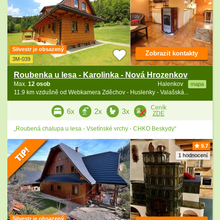
Silvestr je obsazený
Zobrazit kontakty
3M-039
Roubenka u lesa - Karolinka - Nová Hrozenkov
Max.
12 osob
Halenkov
mapa
11.9 km vzdušně od Webkamera Zděchov - Huslenky - Valašská...
Ceník
6x
2x
3x
ZDE
„Roubená chalupa u lesa - Vsetínské vrchy - CHKO Beskydy“
9.7
1 hodnocení
Silvestr je obsazený