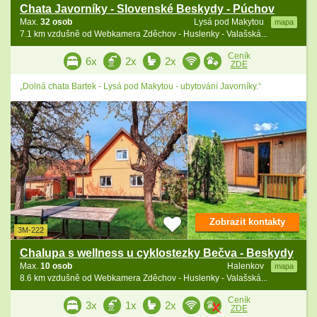
Chata Javorníky - Slovenské Beskydy - Púchov
Max.
32 osob
Lysá pod Makytou
mapa
7.1 km vzdušně od Webkamera Zděchov - Huslenky - Valašská...
Ceník
6x
2x
2x
ZDE
„Dolná chata Bartek - Lysá pod Makytou - ubytování Javorníky.“
Zobrazit kontakty
3M-222
Chalupa s wellness u cyklostezky Bečva - Beskydy
Max.
10 osob
Halenkov
mapa
8.6 km vzdušně od Webkamera Zděchov - Huslenky - Valašská...
Ceník
3x
1x
2x
ZDE