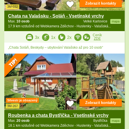
Zobrazit kontakty
3M-032
Chata na Valašsku - Soláň - Vsetínské vrchy
Max.
10 osob
Velké Karlovice
mapa
17.9 km vzdušně od Webkamera Zděchov - Huslenky - Valašská...
Ceník
3x
1x
2x
ZDE
„Chata Soláň, Beskydy – ubytování Valašsko až pro 10 osob“
Silvestr je obsazený
Zobrazit kontakty
3M-267
Roubenka a chata Bystřička - Vsetínské vrchy
Max.
20 osob
Bystřička
mapa
18.1 km vzdušně od Webkamera Zděchov - Huslenky - Valašská...