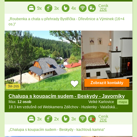
Ceník
9x
3x
4x
ZDE
„Roubenka a chata u přehrady Bystřička - Dřevěnice a Výminek (16+4
os.)“
Zobrazit kontakty
3M-265
Chalupa s koupacím sudem - Beskydy - Javorníky
Max.
12 osob
Velké Karlovice
mapa
18.3 km vzdušně od Webkamera Zděchov - Huslenky - Valašská...
Ceník
3x
2x
3x
ZDE
„Chalupa s koupacím sudem - Beskydy - kachlová kamna“