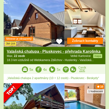
Silvestr je obsazený
Zobrazit kontakty
3M-164
Valašská chalupa - Pluskovec - přehrada Karolinka
Max.
22 osob
Velké Karlovice
mapa
18.3 km vzdušně od Webkamera Zděchov - Huslenky - Valašská...
Ceník
5x
4x
5x
ZDE
„Valašská chalupa 2 apartmány (10 + 12 osob) - Pluskovec - Beskydy“
10
1 hodnocení