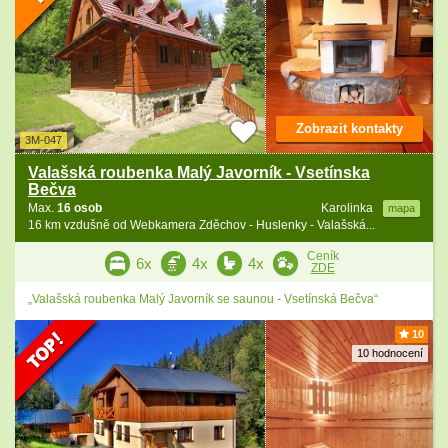
Zobrazit kontakty
3M-047
Valašská roubenka Malý Javorník - Vsetínska
Bečva
Max.
16 osob
Karolinka
mapa
16 km vzdušně od Webkamera Zděchov - Huslenky - Valašská...
Ceník
6x
4x
4x
ZDE
„Valašská roubenka Malý Javorník se saunou - Vsetínská Bečva“
10
10 hodnocení