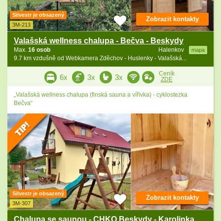
Silvestr je obsazený
Zobrazit kontakty
3M-213
Valašská wellness chalupa - Bečva - Beskydy
Max.
16 osob
Halenkov
mapa
9.7 km vzdušně od Webkamera Zděchov - Huslenky - Valašská...
Ceník
6x
3x
3x
ZDE
„Valašská wellness chalupa (finská sauna a vířivka) - cyklostezka
Bečva“
Silvestr je obsazený
Zobrazit kontakty
3M-307
Chalupa se saunou - CHKO Beskydy - Karolinka