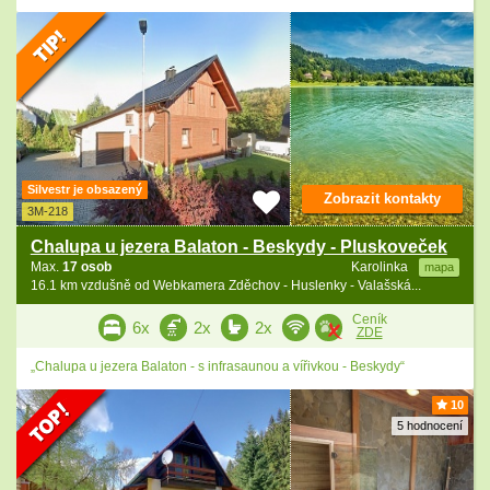
Silvestr je obsazený
Zobrazit kontakty
3M-218
Chalupa u jezera Balaton - Beskydy - Pluskoveček
Max.
17 osob
Karolinka
mapa
16.1 km vzdušně od Webkamera Zděchov - Huslenky - Valašská...
Ceník
6x
2x
2x
ZDE
„Chalupa u jezera Balaton - s infrasaunou a vířivkou - Beskydy“
10
5 hodnocení