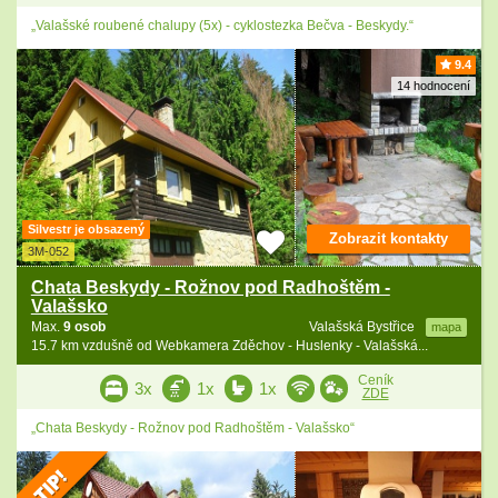
„Valašské roubené chalupy (5x) - cyklostezka Bečva - Beskydy.“
9.4
14 hodnocení
Silvestr je obsazený
Zobrazit kontakty
3M-052
Chata Beskydy - Rožnov pod Radhoštěm -
Valašsko
Max.
9 osob
Valašská Bystřice
mapa
15.7 km vzdušně od Webkamera Zděchov - Huslenky - Valašská...
Ceník
3x
1x
1x
ZDE
„Chata Beskydy - Rožnov pod Radhoštěm - Valašsko“