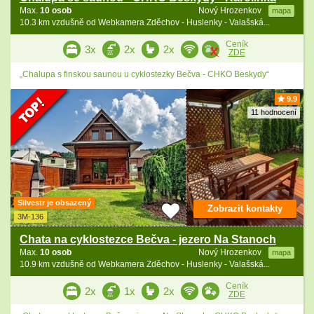
Max.
10 osob
Nový Hrozenkov
mapa
10.3 km vzdušně od Webkamera Zděchov - Huslenky - Valašská...
Ceník
3x
2x
2x
ZDE
„Chalupa s finskou saunou u cyklostezky Bečva - CHKO Beskydy“
9.9
11 hodnocení
Silvestr je obsazený
Zobrazit kontakty
3M-136
Chata na cyklostezce Bečva - jezero Na Stanoch
Max.
10 osob
Nový Hrozenkov
mapa
10.9 km vzdušně od Webkamera Zděchov - Huslenky - Valašská...
Ceník
2x
1x
2x
ZDE