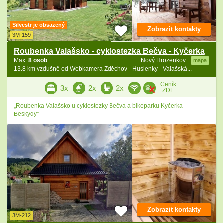
Silvestr je obsazený
Zobrazit kontakty
3M-159
Roubenka Valašsko - cyklostezka Bečva - Kyčerka
Max.
8 osob
Nový Hrozenkov
mapa
13.8 km vzdušně od Webkamera Zděchov - Huslenky - Valašská...
Ceník
3x
2x
2x
ZDE
„Roubenka Valašsko u cyklostezky Bečva a bikeparku Kyčerka -
Beskydy“
Zobrazit kontakty
3M-212