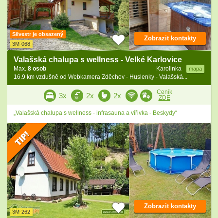
Silvestr je obsazený
Zobrazit kontakty
3M-068
Valašská chalupa s wellness - Velké Karlovice
Max.
8 osob
Karolinka
mapa
16.9 km vzdušně od Webkamera Zděchov - Huslenky - Valašská...
Ceník
3x
2x
2x
ZDE
„Valašská chalupa s wellness - infrasauna a vířivka - Beskydy“
Zobrazit kontakty
3M-262