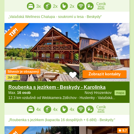
Ceník
3x
2x
2x
ZDE
„Valašská Wellness Chalupa - soukromí u lesa - Beskydy“
Silvestr je obsazený
Zobrazit kontakty
3M-108
Roubenka s jezírkem - Beskydy - Karolinka
Max.
16 osob
Nový Hrozenkov
mapa
12.3 km vzdušně od Webkamera Zděchov - Huslenky - Valašská...
Ceník
4x
4x
4x
ZDE
„Roubenka s jezírkem (kapacita 16 dospělých + 6 dětí) - Beskydy.“
9.7