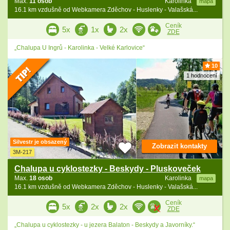
Max.
11 osob
Karolinka
mapa
16.1 km vzdušně od Webkamera Zděchov - Huslenky - Valašská...
Ceník
5x
1x
2x
ZDE
„Chalupa U Ingrů - Karolinka - Velké Karlovice“
10
1 hodnocení
Silvestr je obsazený
Zobrazit kontakty
3M-217
Chalupa u cyklostezky - Beskydy - Pluskoveček
Max.
18 osob
Karolinka
mapa
16.1 km vzdušně od Webkamera Zděchov - Huslenky - Valašská...
Ceník
5x
2x
2x
ZDE
„Chalupa u cyklostezky - u jezera Balaton - Beskydy a Javorníky.“