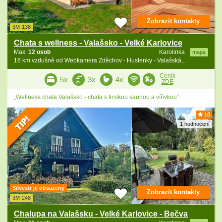
Zobrazit kontakty
3M-138
Chata s wellness - Valašsko - Velké Karlovice
Max.
12 osob
Karolinka
mapa
16 km vzdušně od Webkamera Zděchov - Huslenky - Valašská...
Ceník
5x
3x
4x
ZDE
„Wellness chata Valašsko - chata s finskou saunou a vířivkou“
10
1 hodnocení
Silvestr je obsazený
Zobrazit kontakty
3M-248
Chalupa na Valašsku - Velké Karlovice - Bečva