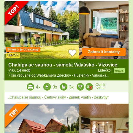
Silvestr je obsazený
Zobrazit kontakty
3M-279
Chalupa se saunou - samota Valašsko - Vizovice
Max.
14 osob
Lidečko
mapa
7 km vzdušně od Webkamera Zděchov - Huslenky - Valašská...
Ceník
4x
3x
3x
ZDE
„Chalupa se saunou - Čertovy skály - Zámek Vsetín - Beskydy“