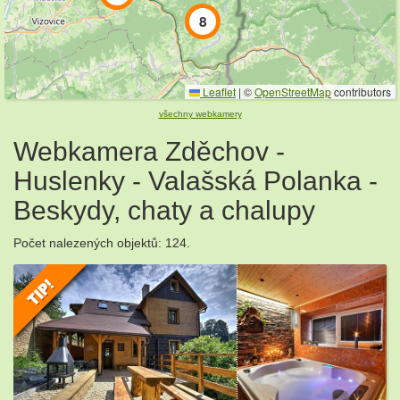
8
Leaflet
|
©
OpenStreetMap
contributors
všechny webkamery
Webkamera Zděchov -
Huslenky - Valašská Polanka -
Beskydy, chaty a chalupy
Počet nalezených objektů: 124.