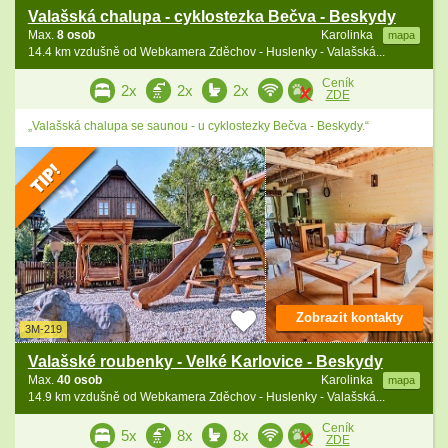
Valašská chalupa - cyklostezka Bečva - Beskydy
Max.
8 osob
Karolinka
mapa
14.4 km vzdušně od Webkamera Zděchov - Huslenky - Valašská...
Ceník
2x
2x
2x
ZDE
„Valašská chalupa se saunou - u cyklostezky Bečva - Beskydy.“
Zobrazit kontakty
3M-219
Valašské roubenky - Velké Karlovice - Beskydy
Max.
40 osob
Karolinka
mapa
14.9 km vzdušně od Webkamera Zděchov - Huslenky - Valašská...
Ceník
5x
8x
8x
ZDE