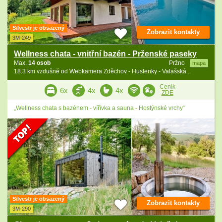
Silvestr je obsazený
Zobrazit kontakty
3M-249
Wellness chata - vnitřní bazén - Prženské paseky
Max.
14 osob
Pržno
mapa
18.3 km vzdušně od Webkamera Zděchov - Huslenky - Valašská...
Ceník
6x
4x
4x
ZDE
„Wellness chata s bazénem - vířivka a sauna - Hostýnské vrchy“
Silvestr je obsazený
Zobrazit kontakty
3M-290