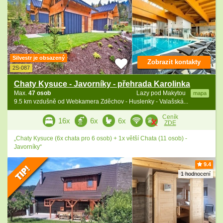
Silvestr je obsazený
Zobrazit kontakty
2S-087
Chaty Kysuce - Javorníky - přehrada Karolinka
Max.
47 osob
Lazy pod Makytou
mapa
9.5 km vzdušně od Webkamera Zděchov - Huslenky - Valašská...
Ceník
16x
6x
6x
ZDE
„Chaty Kysuce (6x chata pro 6 osob) + 1x větší Chata (11 osob) -
Javorníky“
9.4
1 hodnocení