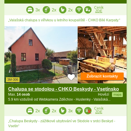
Ceník
3x
2x
2x
ZDE
„Valašská chalupa s vířivkou u letního koupaliště - CHKO Bílé Karpaty.“
Zobrazit kontakty
3M-306
Chalupa se stodolou - CHKO Beskydy - Vsetínsko
Max.
14 osob
Hovězí
mapa
5.9 km vzdušně od Webkamera Zděchov - Huslenky - Valašská...
Ceník
2x
2x
3x
ZDE
„Chalupa Beskydy - zážitkové ubytování ve Stodole v srdci Beskyd -
Vsetín“