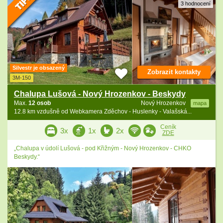
3 hodnocení
Silvestr je obsazený
Zobrazit kontakty
3M-150
Chalupa Lušová - Nový Hrozenkov - Beskydy
Max.
12 osob
Nový Hrozenkov
mapa
12.8 km vzdušně od Webkamera Zděchov - Huslenky - Valašská...
Ceník
3x
1x
2x
ZDE
„Chalupa v údolí Lušová - pod Křižným - Nový Hrozenkov - CHKO
Beskydy.“