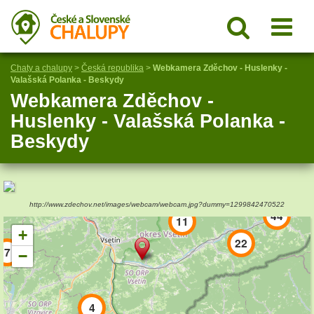
Chaty a chalupy
>
Česká republika
>
Webkamera Zděchov - Huslenky -
Valašská Polanka - Beskydy
Webkamera Zděchov -
Huslenky - Valašská Polanka -
Beskydy
http://www.zdechov.net/images/webcam/webcam.jpg?dummy=1299842470522
44
11
+
22
7
−
4