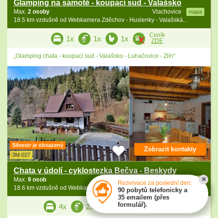
Glamping na samotě - koupací sud - Valašsko
Max.
2 osoby
Vlachovice
mapa
18.5 km vzdušně od Webkamera Zděchov - Huslenky - Valašská...
Ceník
1x
1x
1x
ZDE
„Glamping chata - koupací sud - Valašsko - Luhačovice - Zlín“
Silvestr je obsazený
Zobrazit kontakty
3M-027
Chata v údolí - cyklostezka Bečva - Beskydy
Max.
9 osob
Velké Karlovice
mapa
Rezervace za poslední den:
18.6 km vzdušně od Webkamera Zděchov - Huslenky - Valašská...
90 pobytů telefonicky a
35 emailem (přes
Ceník
formulář).
4x
2x
2x
ZDE