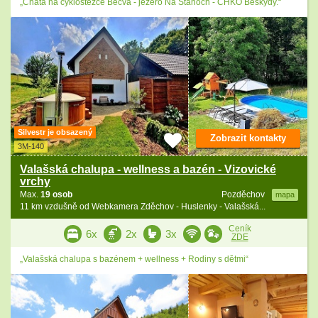
„Chata na cyklostezce Bečva - jezero Na Stanoch - CHKO Beskydy.“
Silvestr je obsazený
Zobrazit kontakty
3M-140
Valašská chalupa - wellness a bazén - Vizovické
vrchy
Max.
19 osob
Pozděchov
mapa
11 km vzdušně od Webkamera Zděchov - Huslenky - Valašská...
Ceník
6x
2x
3x
ZDE
„Valašská chalupa s bazénem + wellness + Rodiny s dětmi“