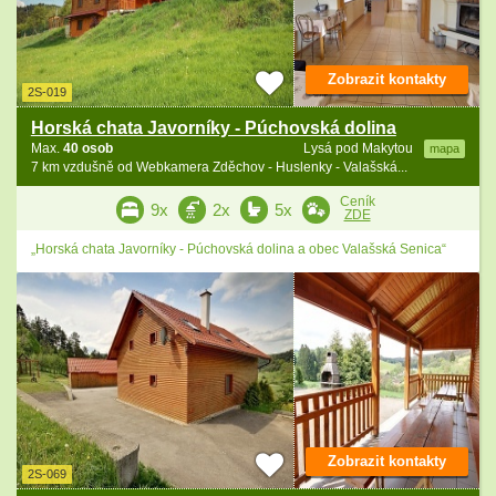
Zobrazit kontakty
2S-019
Horská chata Javorníky - Púchovská dolina
Max.
40 osob
Lysá pod Makytou
mapa
7 km vzdušně od Webkamera Zděchov - Huslenky - Valašská...
Ceník
9x
2x
5x
ZDE
„Horská chata Javorníky - Púchovská dolina a obec Valašská Senica“
Zobrazit kontakty
2S-069