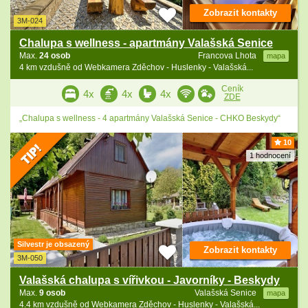
Zobrazit kontakty
3M-024
Chalupa s wellness - apartmány Valašská Senice
Max.
24 osob
Francova Lhota
mapa
4 km vzdušně od Webkamera Zděchov - Huslenky - Valašská...
Ceník
4x
4x
4x
ZDE
„Chalupa s wellness - 4 apartmány Valašská Senice - CHKO Beskydy“
10
1 hodnocení
Silvestr je obsazený
Zobrazit kontakty
3M-050
Valašská chalupa s vířivkou - Javorníky - Beskydy
Max.
9 osob
Valašská Senice
mapa
4.4 km vzdušně od Webkamera Zděchov - Huslenky - Valašská...