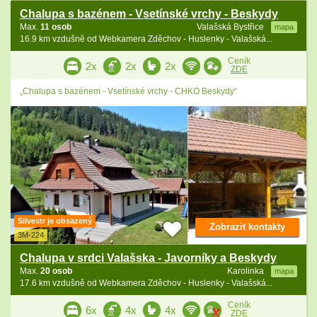
Chalupa s bazénem - Vsetínské vrchy - Beskydy
Max.
11 osob
Valašská Bystřice
mapa
16.9 km vzdušně od Webkamera Zděchov - Huslenky - Valašská...
Ceník
2x
2x
2x
ZDE
„Chalupa s bazénem - Vsetínské vrchy - CHKO Beskydy“
Silvestr je obsazený
Zobrazit kontakty
3M-224
Chalupa v srdci Valašska - Javorníky a Beskydy
Max.
20 osob
Karolinka
mapa
17.6 km vzdušně od Webkamera Zděchov - Huslenky - Valašská...
Ceník
6x
4x
4x
ZDE