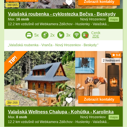
Zobrazit kontakty
3M-065
Valašská roubenka - cyklostezka Bečva - Beskydy
Max.
16 osob
Nový Hrozenkov
mapa
12.2 km vzdušně od Webkamera Zděchov - Huslenky - Valašská...
Ceník
5x
2x
3x
ZDE
„Valašská roubenka - Vranča - Nový Hrozenkov - Beskydy.“
9.8
2 hodnocení
Zobrazit kontakty
3M-268
Valašská Wellness Chalupa - Kohútka - Karolinka
Max.
8 osob
Nový Hrozenkov
mapa
12.2 km vzdušně od Webkamera Zděchov - Huslenky - Valašská...