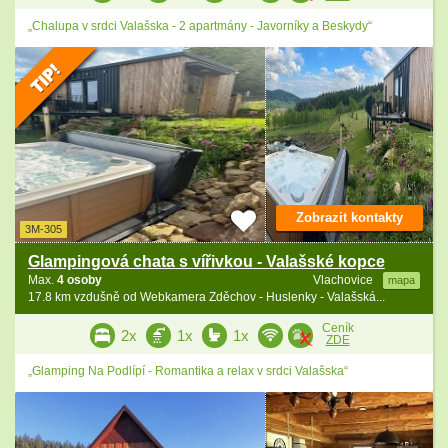
„Chalupa v srdci Valašska - 2 apartmány - Javorníky a Beskydy“
Zobrazit kontakty
3M-305
Glampingová chata s vířivkou - Valašské kopce
Max.
4 osoby
Vlachovice
mapa
17.8 km vzdušně od Webkamera Zděchov - Huslenky - Valašská...
Ceník
2x
1x
1x
ZDE
„Glamping Na Podlípí - Romantika a relax v srdci Valašska“