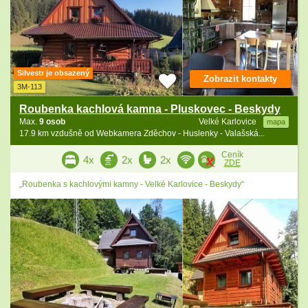
Silvestr je obsazený
Zobrazit kontakty
3M-113
Roubenka kachlová kamna - Pluskovec - Beskydy
Max.
9 osob
Velké Karlovice
mapa
17.9 km vzdušně od Webkamera Zděchov - Huslenky - Valašská...
Ceník
4x
2x
2x
ZDE
„Roubenka s kachlovými kamny - Velké Karlovice - Beskydy“