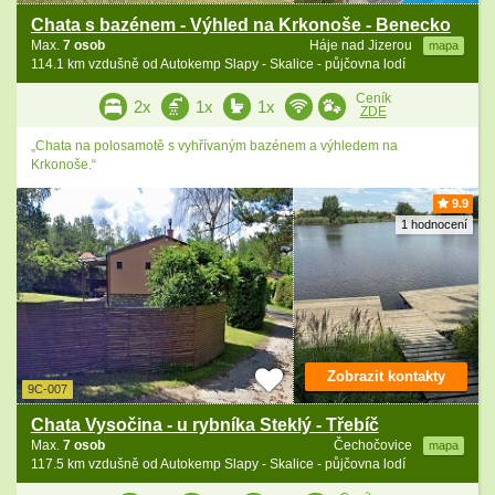
Chata s bazénem - Výhled na Krkonoše - Benecko
Max.
7 osob
Háje nad Jizerou
mapa
114.1 km vzdušně od Autokemp Slapy - Skalice - půjčovna lodí
Ceník
2x
1x
1x
ZDE
„Chata na polosamotě s vyhřívaným bazénem a výhledem na
Krkonoše.“
9.9
1 hodnocení
Zobrazit kontakty
9C-007
Chata Vysočina - u rybníka Steklý - Třebíč
Max.
7 osob
Čechočovice
mapa
117.5 km vzdušně od Autokemp Slapy - Skalice - půjčovna lodí