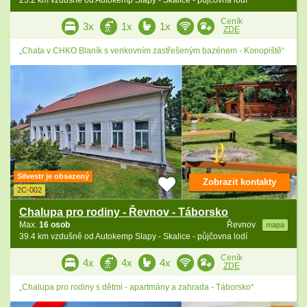
25.2 km vzdušně od Autokemp Slapy - Skalice - půjčovna lodí
Ceník
3x
1x
1x
ZDE
„Chata v CHKO Blaník s venkovním zastřešeným bazénem - Konopiště“
Silvestr je obsazený
Zobrazit kontakty
2C-002
Chalupa pro rodiny - Řevnov - Táborsko
Max.
16 osob
Řevnov
mapa
39.4 km vzdušně od Autokemp Slapy - Skalice - půjčovna lodí
Ceník
4x
4x
4x
ZDE
„Chalupa pro rodiny s dětmi - apartmány a zahrada - Táborsko“