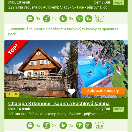
Max.
10 osob
Černý Důl
mapa
129.9 km vzdušně od Autokemp Slapy - Skalice - půjčovna lodí
Ceník
3x
2x
2x
ZDE
„Romantická roubenka s bazénem a kachlovými kamny se spaním za
pecí“
Zobrazit kontakty
5C-016
Chalupa Krkonoše - sauna a kachlová kamna
Max.
14 osob
Černý Důl
mapa
130 km vzdušně od Autokemp Slapy - Skalice - půjčovna lodí
Ceník
4x
2x
2x
ZDE