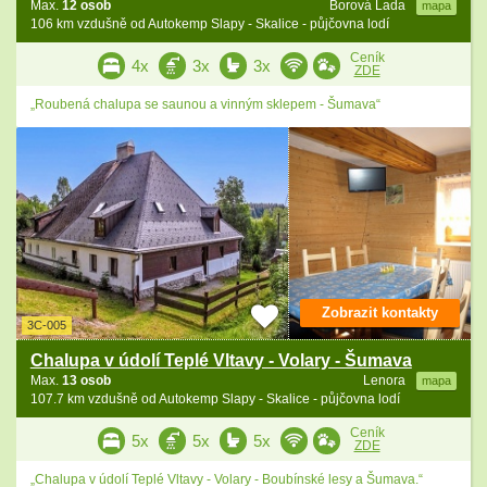
Max.
12 osob
Borová Lada
mapa
106 km vzdušně od Autokemp Slapy - Skalice - půjčovna lodí
Ceník
4x
3x
3x
ZDE
„Roubená chalupa se saunou a vinným sklepem - Šumava“
Zobrazit kontakty
3C-005
Chalupa v údolí Teplé Vltavy - Volary - Šumava
Max.
13 osob
Lenora
mapa
107.7 km vzdušně od Autokemp Slapy - Skalice - půjčovna lodí
Ceník
5x
5x
5x
ZDE
„Chalupa v údolí Teplé Vltavy - Volary - Boubínské lesy a Šumava.“