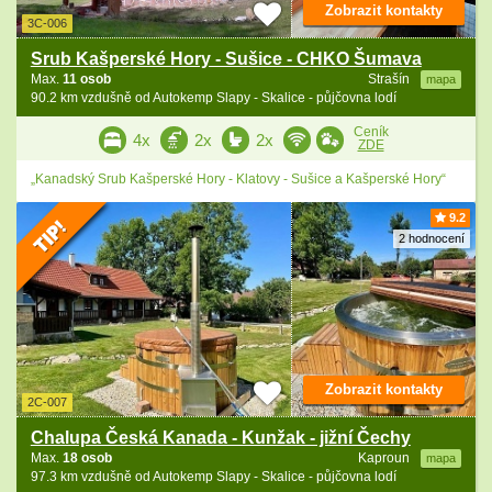
Zobrazit kontakty
3C-006
Srub Kašperské Hory - Sušice - CHKO Šumava
Max.
11 osob
Strašín
mapa
90.2 km vzdušně od Autokemp Slapy - Skalice - půjčovna lodí
Ceník
4x
2x
2x
ZDE
„Kanadský Srub Kašperské Hory - Klatovy - Sušice a Kašperské Hory“
9.2
2 hodnocení
Zobrazit kontakty
2C-007
Chalupa Česká Kanada - Kunžak - jižní Čechy
Max.
18 osob
Kaproun
mapa
97.3 km vzdušně od Autokemp Slapy - Skalice - půjčovna lodí