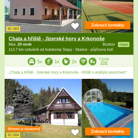
Zobrazit kontakty
6C-003
Chata a hřiště - Jizerské hory a Krkonoše
Max.
20 osob
Bozkov
mapa
113.7 km vzdušně od Autokemp Slapy - Skalice - půjčovna lodí
Ceník
5x
1x
2x
ZDE
„Chata a hřiště - Jizerské hory a Krkonoše - hřiště s umělým povrchem“
Silvestr je obsazený
Zobrazit kontakty
5C-004