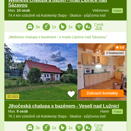
Wellness chalupa a bazén - hrad Lipnice nad
Sázavou
Max.
10 osob
Vilémovec
mapa
74.4 km vzdušně od Autokemp Slapy - Skalice - půjčovna lodí
Ceník
3x
1x
1x
ZDE
„Wellness chalupa s bazénem - u hradu Lipnice nad Sázavou“
9.8
2 hodnocení
Zobrazit kontakty
2C-013
Jihočeská chalupa s bazénem - Veselí nad Lužnicí
Max.
9 osob
Hamr
mapa
76.1 km vzdušně od Autokemp Slapy - Skalice - půjčovna lodí
Ceník
3x
1x
1x
ZDE