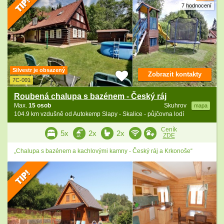
7 hodnocení
Silvestr je obsazený
Zobrazit kontakty
7C-001
Roubená chalupa s bazénem - Český ráj
Max.
15 osob
Skuhrov
mapa
104.9 km vzdušně od Autokemp Slapy - Skalice - půjčovna lodí
Ceník
5x
2x
2x
ZDE
„Chalupa s bazénem a kachlovými kamny - Český ráj a Krkonoše“