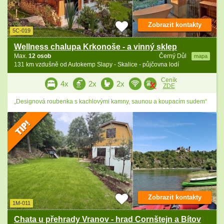
Zobrazit kontakty
5C-019
Wellness chalupa Krkonoše - a vinný sklep
Max.
12 osob
Černý Důl
mapa
131 km vzdušně od Autokemp Slapy - Skalice - půjčovna lodí
Ceník
4x
2x
2x
ZDE
„Designová roubenka s kachlovými kamny, saunou a koupacím sudem“
Zobrazit kontakty
1M-011
Chata u přehrady Vranov - hrad Cornštejn a Bítov