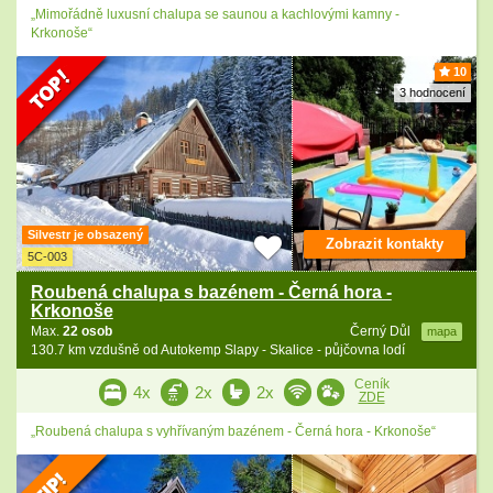
„Mimořádně luxusní chalupa se saunou a kachlovými kamny -
Krkonoše“
10
3 hodnocení
Silvestr je obsazený
Zobrazit kontakty
5C-003
Roubená chalupa s bazénem - Černá hora -
Krkonoše
Max.
22 osob
Černý Důl
mapa
130.7 km vzdušně od Autokemp Slapy - Skalice - půjčovna lodí
Ceník
4x
2x
2x
ZDE
„Roubená chalupa s vyhřívaným bazénem - Černá hora - Krkonoše“