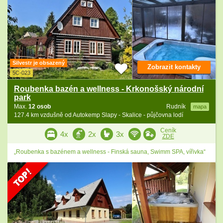
Silvestr je obsazený
Zobrazit kontakty
5C-023
Roubenka bazén a wellness - Krkonošský národní
park
Max.
12 osob
Rudník
mapa
127.4 km vzdušně od Autokemp Slapy - Skalice - půjčovna lodí
Ceník
4x
2x
3x
ZDE
„Roubenka s bazénem a wellness - Finská sauna, Swimm SPA, vířivka“