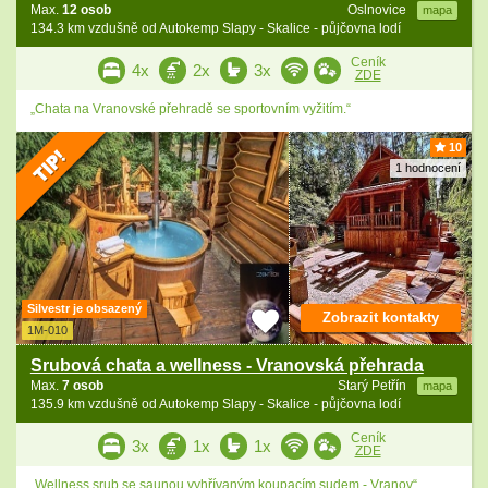
Max.
12 osob
Oslnovice
mapa
134.3 km vzdušně od Autokemp Slapy - Skalice - půjčovna lodí
Ceník
4x
2x
3x
ZDE
„Chata na Vranovské přehradě se sportovním vyžitím.“
10
1 hodnocení
Silvestr je obsazený
Zobrazit kontakty
1M-010
Srubová chata a wellness - Vranovská přehrada
Max.
7 osob
Starý Petřín
mapa
135.9 km vzdušně od Autokemp Slapy - Skalice - půjčovna lodí
Ceník
3x
1x
1x
ZDE
„Wellness srub se saunou vyhřívaným koupacím sudem - Vranov“