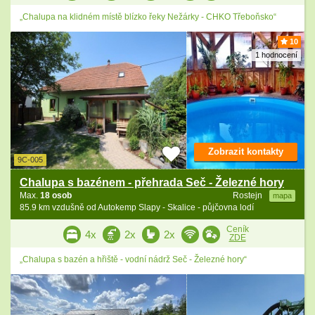
„Chalupa na klidném místě blízko řeky Nežárky - CHKO Třeboňsko“
10
1 hodnocení
Zobrazit kontakty
9C-005
Chalupa s bazénem - přehrada Seč - Železné hory
Max.
18 osob
Rostejn
mapa
85.9 km vzdušně od Autokemp Slapy - Skalice - půjčovna lodí
Ceník
4x
2x
2x
ZDE
„Chalupa s bazén a hřiště - vodní nádrž Seč - Železné hory“