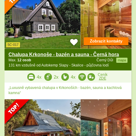
Zobrazit kontakty
5C-017
Chalupa Krkonoše - bazén a sauna - Černá hora
Max.
12 osob
Černý Důl
mapa
131 km vzdušně od Autokemp Slapy - Skalice - půjčovna lodí
Ceník
4x
2x
4x
ZDE
„Luxusně vybavená chalupa v Krkonoších - bazén, sauna a kachlová
kamna“