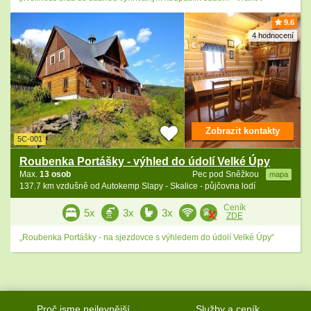
9.6
4 hodnocení
Zobrazit kontakty
5C-001
Roubenka Portášky - výhled do údolí Velké Úpy
Max.
13 osob
Pec pod Sněžkou
mapa
137.7 km vzdušně od Autokemp Slapy - Skalice - půjčovna lodí
Ceník
5x
3x
3x
ZDE
„Roubenka Portášky - na sjezdovce s výhledem do údolí Velké Úpy“
Proč jsme nejlevnější
Služby a ceník