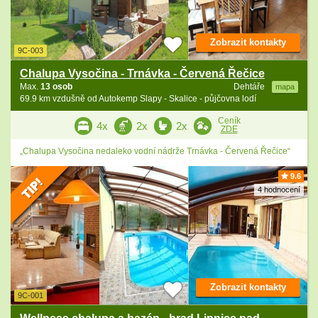
Zobrazit kontakty
9C-003
Chalupa Vysočina - Trnávka - Červená Řečice
Max.
13 osob
Dehtáře
mapa
69.9 km vzdušně od Autokemp Slapy - Skalice - půjčovna lodí
Ceník
4x
2x
2x
ZDE
„Chalupa Vysočina nedaleko vodní nádrže Trnávka - Červená Řečice“
9.6
4 hodnocení
Zobrazit kontakty
9C-001