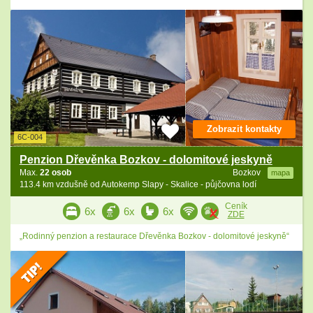
Zobrazit kontakty
6C-004
Penzion Dřevěnka Bozkov - dolomitové jeskyně
Max.
22 osob
Bozkov
mapa
113.4 km vzdušně od Autokemp Slapy - Skalice - půjčovna lodí
Ceník
6x
6x
6x
ZDE
„Rodinný penzion a restaurace Dřevěnka Bozkov - dolomitové jeskyně“