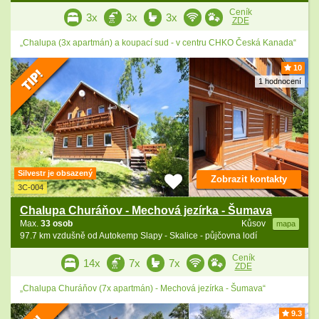
Ceník
3x
3x
3x
ZDE
„Chalupa (3x apartmán) a koupací sud - v centru CHKO Česká Kanada“
10
1 hodnocení
Silvestr je obsazený
Zobrazit kontakty
3C-004
Chalupa Churáňov - Mechová jezírka - Šumava
Max.
33 osob
Kůsov
mapa
97.7 km vzdušně od Autokemp Slapy - Skalice - půjčovna lodí
Ceník
14x
7x
7x
ZDE
„Chalupa Churáňov (7x apartmán) - Mechová jezírka - Šumava“
9.3