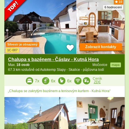
10
6 hodnocení
Silvestr je obsazený
Zobrazit kontakty
1C-007
Chalupa s bazénem - Čáslav - Kutná Hora
Max.
18 osob
Močovice
mapa
67.3 km vzdušně od Autokemp Slapy - Skalice - půjčovna lodí
Ceník
7x
6x
6x
ZDE
„Chalupa se zakrytým bazénem a tenisovým kurtem - Kutná Hora“