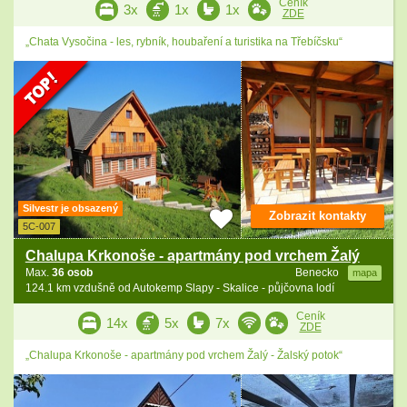
Ceník
3x
1x
1x
ZDE
„Chata Vysočina - les, rybník, houbaření a turistika na Třebíčsku“
Silvestr je obsazený
Zobrazit kontakty
5C-007
Chalupa Krkonoše - apartmány pod vrchem Žalý
Max.
36 osob
Benecko
mapa
124.1 km vzdušně od Autokemp Slapy - Skalice - půjčovna lodí
Ceník
14x
5x
7x
ZDE
„Chalupa Krkonoše - apartmány pod vrchem Žalý - Žalský potok“