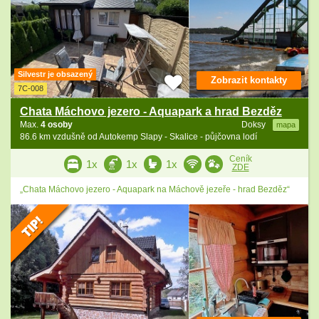
Silvestr je obsazený
Zobrazit kontakty
7C-008
Chata Máchovo jezero - Aquapark a hrad Bezděz
Max.
4 osoby
Doksy
mapa
86.6 km vzdušně od Autokemp Slapy - Skalice - půjčovna lodí
Ceník
1x
1x
1x
ZDE
„Chata Máchovo jezero - Aquapark na Máchově jezeře - hrad Bezděz“