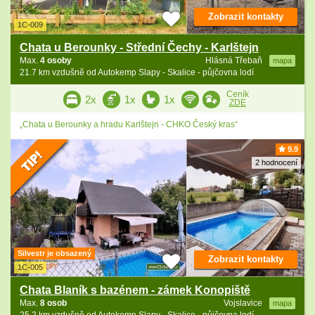
Zobrazit kontakty
1C-009
Chata u Berounky - Střední Čechy - Karlštejn
Max.
4 osoby
Hlásná Třebaň
mapa
21.7 km vzdušně od Autokemp Slapy - Skalice - půjčovna lodí
Ceník
2x
1x
1x
ZDE
„Chata u Berounky a hradu Karlštejn - CHKO Český kras“
9.9
2 hodnocení
Silvestr je obsazený
Zobrazit kontakty
1C-005
Chata Blaník s bazénem - zámek Konopiště
Max.
8 osob
Vojslavice
mapa