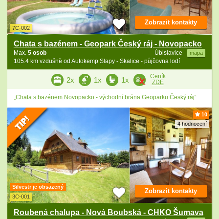
Zobrazit kontakty
7C-002
Chata s bazénem - Geopark Český ráj - Novopacko
Max.
5 osob
Úbislavice
mapa
105.4 km vzdušně od Autokemp Slapy - Skalice - půjčovna lodí
Ceník
2x
1x
1x
ZDE
„Chata s bazénem Novopacko - východní brána Geoparku Český ráj“
10
4 hodnocení
Silvestr je obsazený
Zobrazit kontakty
3C-001
Roubená chalupa - Nová Boubská - CHKO Šumava