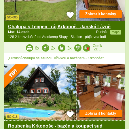
Zobrazit kontakty
5C-005
Chalupa s Teepee - ráj Krkonoš - Janské Lázně
Max.
14 osob
Rudník
mapa
128.2 km vzdušně od Autokemp Slapy - Skalice - půjčovna lodí
Ceník
6x
2x
3x
ZDE
„Luxusní chalupa se saunou, vířivkou a bazénem - Krkonoše“
Zobrazit kontakty
5C-018
Roubenka Krkonoše - bazén a koupací sud