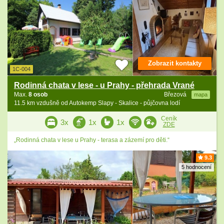
Zobrazit kontakty
1C-004
Rodinná chata v lese - u Prahy - přehrada Vrané
Max.
8 osob
Březová
mapa
11.5 km vzdušně od Autokemp Slapy - Skalice - půjčovna lodí
Ceník
3x
1x
1x
ZDE
„Rodinná chata v lese u Prahy - terasa a zázemí pro děti.“
9.3
5 hodnocení