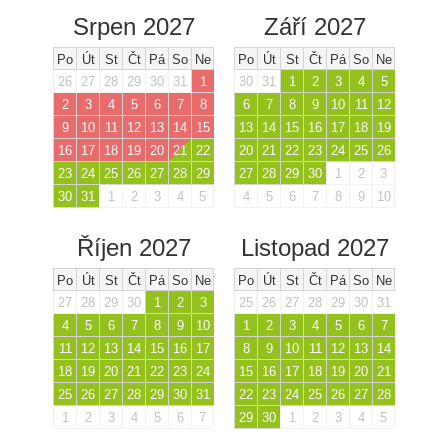
Srpen 2027
Září 2027
Po
Út
St
Čt
Pá
So
Ne
Po
Út
St
Čt
Pá
So
Ne
26
27
28
29
30
31
1
30
31
1
2
3
4
5
2
3
4
5
6
7
8
6
7
8
9
10
11
12
9
10
11
12
13
14
15
13
14
15
16
17
18
19
16
17
18
19
20
21
22
20
21
22
23
24
25
26
23
24
25
26
27
28
29
27
28
29
30
1
2
3
30
31
1
2
3
4
5
4
5
6
7
8
9
10
Říjen 2027
Listopad 2027
Po
Út
St
Čt
Pá
So
Ne
Po
Út
St
Čt
Pá
So
Ne
27
28
29
30
1
2
3
25
26
27
28
29
30
31
4
5
6
7
8
9
10
1
2
3
4
5
6
7
11
12
13
14
15
16
17
8
9
10
11
12
13
14
18
19
20
21
22
23
24
15
16
17
18
19
20
21
25
26
27
28
29
30
31
22
23
24
25
26
27
28
1
2
3
4
5
6
7
29
30
1
2
3
4
5