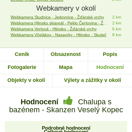
Webkamery v okolí
Webkamera Studnice - Jedovnice - Žďárské vrchy
2 km
Webkamera Hlinsko skiareál - Peklo Čertovina - Žďárské vrchy
2 km
Webkamera Vortová - Hlinsko - Žďárské vrchy
6 km
Webkamera Včelákov - Nasavrky - Hlinsko - Skuteč
8 km
Ceník
Obsazenost
Popis
Fotogalerie
Mapa
Hodnocení
Objekty v okolí
Výlety a zážitky v okolí
Hodnocení
Chalupa s
bazénem - Skanzen Veselý Kopec
Podrobné hodnocení
Celkové hodnocení