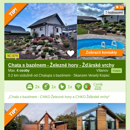
10
7 hodnocení
Zobrazit kontakty
9C-078
Chata s bazénem - Železné hory - Žďárské vrchy
Max.
4 osoby
Vítanov
mapa
0.2 km vzdušně od Chalupa s bazénem - Skanzen Veselý Kopec
Ceník
2x
1x
1x
ZDE
„Chata s bazénem - CHKO Železné hory a CHKO Žďárské vrchy“