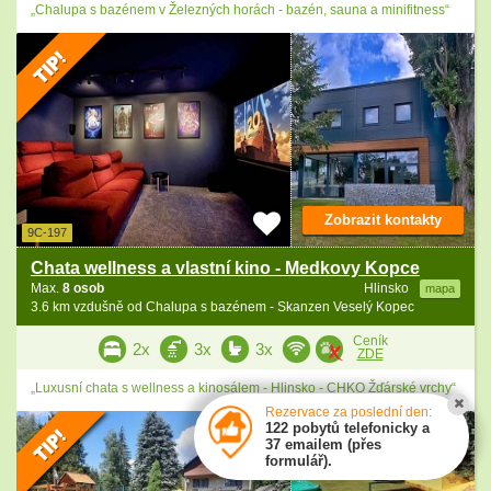
„Chalupa s bazénem v Železných horách - bazén, sauna a minifitness“
Zobrazit kontakty
9C-197
Chata wellness a vlastní kino - Medkovy Kopce
Max.
8 osob
Hlinsko
mapa
3.6 km vzdušně od Chalupa s bazénem - Skanzen Veselý Kopec
Ceník
2x
3x
3x
ZDE
„Luxusní chata s wellness a kinosálem - Hlinsko - CHKO Žďárské vrchy“
Rezervace za poslední den:
122 pobytů telefonicky a
37 emailem (přes
formulář).