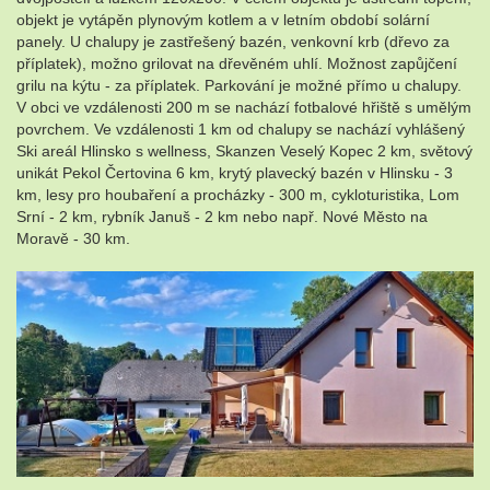
objekt je vytápěn plynovým kotlem a v letním období solární
panely. U chalupy je zastřešený bazén, venkovní krb (dřevo za
příplatek), možno grilovat na dřevěném uhlí. Možnost zapůjčení
grilu na kýtu - za příplatek. Parkování je možné přímo u chalupy.
V obci ve vzdálenosti 200 m se nachází fotbalové hřiště s umělým
povrchem. Ve vzdálenosti 1 km od chalupy se nachází vyhlášený
Ski areál Hlinsko s wellness, Skanzen Veselý Kopec 2 km, světový
unikát Pekol Čertovina 6 km, krytý plavecký bazén v Hlinsku - 3
km, lesy pro houbaření a procházky - 300 m, cykloturistika, Lom
Srní - 2 km, rybník Januš - 2 km nebo např. Nové Město na
Moravě - 30 km.