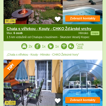
Zobrazit kontakty
9C-196
Chata s vířivkou - Kouty - CHKO Žďárské vrchy
Max.
6 osob
Hlinsko
mapa
1.5 km vzdušně od Chalupa s bazénem - Skanzen Veselý Kopec
Ceník
2x
1x
1x
ZDE
„Chata s vířivkou - Kouty - Hlinsko - CHKO Železné hory“
Zobrazit kontakty
9C-178