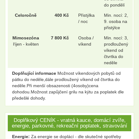
do pondělí
Celoročně
400 Kč
Přistýlka
Min. nocí: 2,
/ noc
9. osoba na
přistýlce
Mimosezóna
7 800 Kč
Osoba /
Min. nocí: 3,
říjen - květen
víkend
prodloužený
víkend od
čtvrtka do
neděle
Doplňující informace
Možnost víkendových pobytů od
pátku do neděle,dále prodloužený víkend od čtvrtka do
neděle.Při menší obsazenosti (4osoby)cena
dohodou.Možnost zapůjčení grilu na kýtu za poplatek dle
předešlé dohody.
Doplňkový CENÍK - vratná kauce, domácí zvíře,
energie, parkovné, rekreační poplatek, stravování
Energie:
Za energie se doplácí - dle skutečné spotřeby