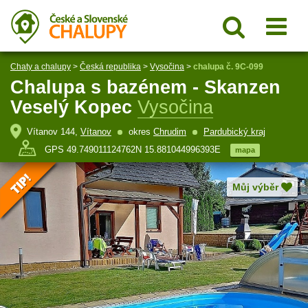
Chaty a chalupy
>
Česká republika
>
Vysočina
>
chalupa č. 9C-099
Chalupa s bazénem - Skanzen
Veselý Kopec
Vysočina
Vítanov 144,
Vítanov
okres
Chrudim
Pardubický kraj
GPS 49.749011124762N 15.881044996393E
mapa
Můj výběr