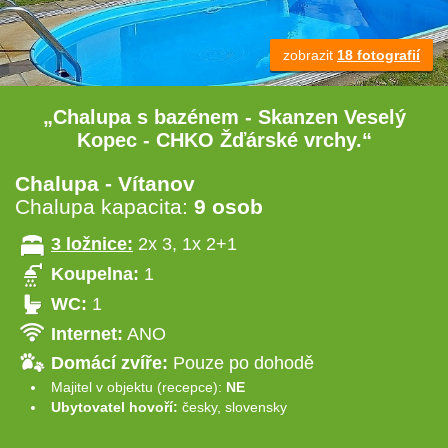
zobrazit
18 fotografií
„Chalupa s bazénem - Skanzen Veselý
Kopec - CHKO Žďárské vrchy.“
Chalupa - Vítanov
Chalupa kapacita:
9 osob
3 ložnice:
2x 3, 1x 2+1
Koupelna:
1
WC:
1
Internet:
ANO
Domácí zvíře:
Pouze po dohodě
Majitel v objektu (recepce):
NE
Ubytovatel hovoří:
česky, slovensky