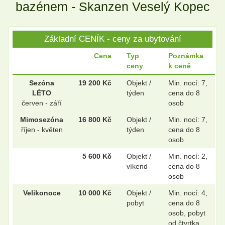
bazénem - Skanzen Veselý Kopec
Základní CENÍK - ceny za ubytování
Cena
Typ
Poznámka
ceny
k ceně
Sezóna
19 200 Kč
Objekt /
Min. nocí: 7,
LÉTO
týden
cena do 8
červen - září
osob
Mimosezóna
16 800 Kč
Objekt /
Min. nocí: 7,
říjen - květen
týden
cena do 8
osob
5 600 Kč
Objekt /
Min. nocí: 2,
víkend
cena do 8
osob
Velikonoce
10 000 Kč
Objekt /
Min. nocí: 4,
pobyt
cena do 8
osob, pobyt
od čtvrtka