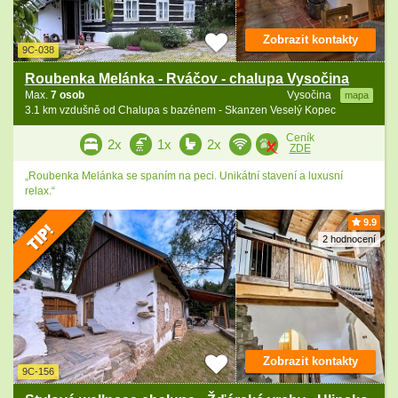
Zobrazit kontakty
9C-038
Roubenka Melánka - Rváčov - chalupa Vysočina
Max.
7 osob
Vysočina
mapa
3.1 km vzdušně od Chalupa s bazénem - Skanzen Veselý Kopec
Ceník
2x
1x
2x
ZDE
„Roubenka Melánka se spaním na peci. Unikátní stavení a luxusní
relax.“
9.9
2 hodnocení
Zobrazit kontakty
9C-156