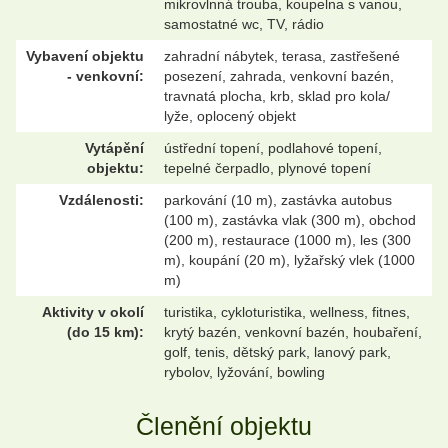
mikrovlnná trouba, koupelna s vanou,
samostatné wc, TV, rádio
Vybavení objektu
zahradní nábytek, terasa, zastřešené
- venkovní:
posezení, zahrada, venkovní bazén,
travnatá plocha, krb, sklad pro kola/
lyže, oplocený objekt
Vytápění
ústřední topení, podlahové topení,
objektu:
tepelné čerpadlo, plynové topení
Vzdálenosti:
parkování (10 m), zastávka autobus
(100 m), zastávka vlak (300 m), obchod
(200 m), restaurace (1000 m), les (300
m), koupání (20 m), lyžařský vlek (1000
m)
Aktivity v okolí
turistika, cykloturistika, wellness, fitnes,
(do 15 km):
krytý bazén, venkovní bazén, houbaření,
golf, tenis, dětský park, lanový park,
rybolov, lyžování, bowling
Členění objektu