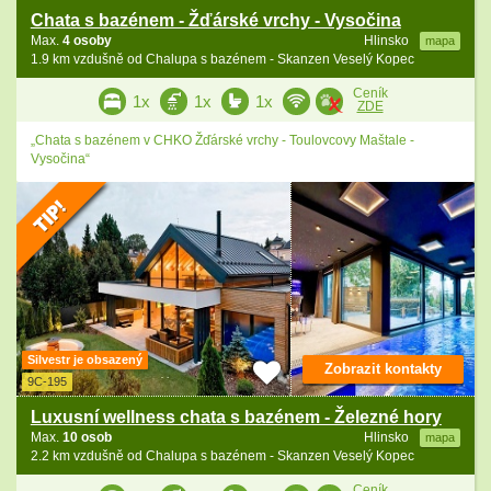
Chata s bazénem - Žďárské vrchy - Vysočina
Max.
4 osoby
Hlinsko
mapa
1.9 km vzdušně od Chalupa s bazénem - Skanzen Veselý Kopec
Ceník
1x
1x
1x
ZDE
„Chata s bazénem v CHKO Žďárské vrchy - Toulovcovy Maštale -
Vysočina“
Silvestr je obsazený
Zobrazit kontakty
9C-195
Luxusní wellness chata s bazénem - Železné hory
Max.
10 osob
Hlinsko
mapa
2.2 km vzdušně od Chalupa s bazénem - Skanzen Veselý Kopec
Ceník