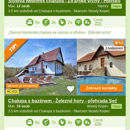
Stylová wellness chalupa - Žďárské vrchy - Hlinsko
Max.
12 osob
Hamry
mapa
3.5 km vzdušně od Chalupa s bazénem - Skanzen Veselý Kopec
Ceník
6x
3x
2x
ZDE
„Stylová Hamerská chalupa se saunou a vířivkou - Žďárské vrchy“
9.2
3 hodnocení
Silvestr je obsazený
Zobrazit kontakty
9C-011
Chalupa s bazénem - Železné hory - přehrada Seč
Max.
16 osob
Veselý Kopec
mapa
3.5 km vzdušně od Chalupa s bazénem - Skanzen Veselý Kopec
Ceník
6x
7x
8x
ZDE