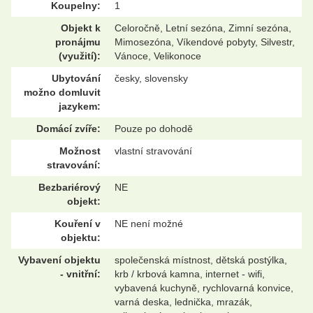
Koupelny:
1
Objekt k
Celoročně, Letní sezóna, Zimní sezóna,
pronájmu
Mimosezóna, Víkendové pobyty, Silvestr,
(využití):
Vánoce, Velikonoce
Ubytování
česky, slovensky
možno domluvit
jazykem:
Domácí zvíře:
Pouze po dohodě
Možnost
vlastní stravování
stravování:
Bezbariérový
NE
objekt:
Kouření v
NE není možné
objektu:
Vybavení objektu
společenská místnost, dětská postýlka,
- vnitřní:
krb / krbová kamna, internet - wifi,
vybavená kuchyně, rychlovarná konvice,
varná deska, lednička, mrazák,