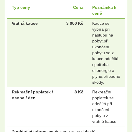
Typ ceny
Cena
Poznámka k
ceně
Vratná kauce
3 000 Kč
Kauce se
vybírá při
nástupu na
pobyt,při
ukončení
pobytu se z
kauce odečítá
spotřeba
el.energie a
plynu,případné
škody.
Rekreační poplatek /
8 Kč
Rekreační
osoba / den
poplatek se
odečítá při
ukončení
pobytu z
vratné kauce.
Doplňující informace
Pes pouze po dohodě.