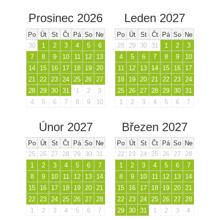
Prosinec 2026
Leden 2027
Po
Út
St
Čt
Pá
So
Ne
Po
Út
St
Čt
Pá
So
Ne
30
1
2
3
4
5
6
28
29
30
31
1
2
3
7
8
9
10
11
12
13
4
5
6
7
8
9
10
14
15
16
17
18
19
20
11
12
13
14
15
16
17
21
22
23
24
25
26
27
18
19
20
21
22
23
24
28
29
30
31
1
2
3
25
26
27
28
29
30
31
4
5
6
7
8
9
10
1
2
3
4
5
6
7
Únor 2027
Březen 2027
Po
Út
St
Čt
Pá
So
Ne
Po
Út
St
Čt
Pá
So
Ne
25
26
27
28
29
30
31
22
23
24
25
26
27
28
1
2
3
4
5
6
7
1
2
3
4
5
6
7
8
9
10
11
12
13
14
8
9
10
11
12
13
14
15
16
17
18
19
20
21
15
16
17
18
19
20
21
22
23
24
25
26
27
28
22
23
24
25
26
27
28
1
2
3
4
5
6
7
29
30
31
1
2
3
4