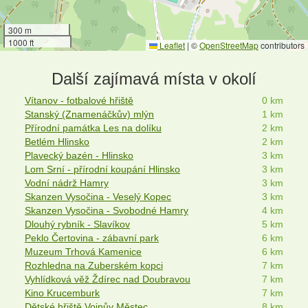
300 m
1000 ft
Leaflet
|
©
OpenStreetMap
contributors
Další zajímavá místa v okolí
Vítanov - fotbalové hřiště
0 km
Stanský (Znamenáčkův) mlýn
1 km
Přírodní památka Les na dolíku
2 km
Betlém Hlinsko
2 km
Plavecký bazén - Hlinsko
3 km
Lom Srní - přírodní koupání Hlinsko
3 km
Vodní nádrž Hamry
3 km
Skanzen Vysočina - Veselý Kopec
3 km
Skanzen Vysočina - Svobodné Hamry
4 km
Dlouhý rybník - Slavíkov
5 km
Peklo Čertovina - zábavní park
6 km
Muzeum Trhová Kamenice
6 km
Rozhledna na Zuberském kopci
7 km
Vyhlídková věž Ždírec nad Doubravou
7 km
Kino Krucemburk
7 km
Dětské hřiště Vojnův Městec
8 km