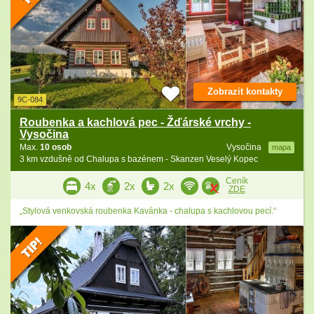
Zobrazit kontakty
9C-084
Roubenka a kachlová pec - Žďárské vrchy -
Vysočina
Max.
10 osob
Vysočina
mapa
3 km vzdušně od Chalupa s bazénem - Skanzen Veselý Kopec
Ceník
4x
2x
2x
ZDE
„Stylová venkovská roubenka Kavánka - chalupa s kachlovou pecí.“