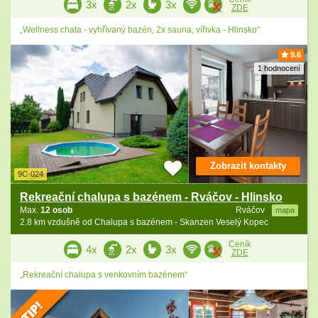
3x
2x
3x
ZDE
„Wellness chata - vyhřívaný bazén, 2x sauna, vířivka - Hlinsko“
9.6
1 hodnocení
Zobrazit kontakty
9C-024
Rekreační chalupa s bazénem - Rváčov - Hlinsko
Max.
12 osob
Rváčov
mapa
2.8 km vzdušně od Chalupa s bazénem - Skanzen Veselý Kopec
Ceník
4x
2x
3x
ZDE
„Rekreační chalupa s venkovním bazénem“