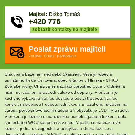
Majitel:
Bíško Tomáš
+420 776
zobrazit kontakty na majitele
Poslat zprávu majiteli
zpráva, dotaz, rezervace
Chalupa s bazénem nedaleko Skanzenu Veselý Kopec a
unikátního Pekla Čertovina, obec Vítanov u Hlinska - CHKO
Žďárské vrchy. Chalupa se nachází uprostřed obce v klidném a
ničím nerušeném prostředí daleko od dopravy. V přízemí je
kuchyně vybavená varnou deskou a pečící troubou, varnou
konvicí, mikrovlnou troubou, ledničkou s mrazákem, nádobím na
vaření, porcelánové stolní nádobí a v obýváku je LCD TV a rádio.
V přízemí je ložnice s manželskou postelí a jedním lůžkem, dále
samostatné WC a koupelna s vanou. V patře se nachází dvě
ložnice, jedna s dvojpostelí a přistýlkou a druhá ložnice s
dvojpostelí a lůžkem 120x200. V celém objektu je ústřední topení,