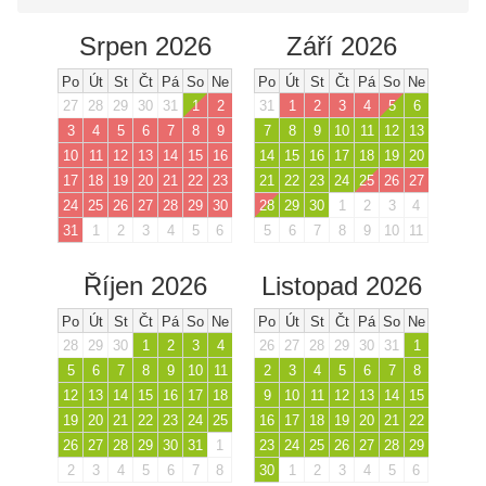
Srpen 2026
Září 2026
Po
Út
St
Čt
Pá
So
Ne
Po
Út
St
Čt
Pá
So
Ne
27
28
29
30
31
1
2
31
1
2
3
4
5
6
3
4
5
6
7
8
9
7
8
9
10
11
12
13
10
11
12
13
14
15
16
14
15
16
17
18
19
20
17
18
19
20
21
22
23
21
22
23
24
25
26
27
24
25
26
27
28
29
30
28
29
30
1
2
3
4
31
1
2
3
4
5
6
5
6
7
8
9
10
11
Říjen 2026
Listopad 2026
Po
Út
St
Čt
Pá
So
Ne
Po
Út
St
Čt
Pá
So
Ne
28
29
30
1
2
3
4
26
27
28
29
30
31
1
5
6
7
8
9
10
11
2
3
4
5
6
7
8
12
13
14
15
16
17
18
9
10
11
12
13
14
15
19
20
21
22
23
24
25
16
17
18
19
20
21
22
26
27
28
29
30
31
1
23
24
25
26
27
28
29
2
3
4
5
6
7
8
30
1
2
3
4
5
6