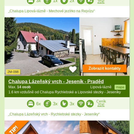
3x
1x
2x
ZDE
„Chalupa Lipová-lázně - Mechové jezírko na Rejvízu“
Zobrazit kontakty
2M-098
Chalupa Lázeňský vrch - Jeseník - Praděd
Max.
14 osob
Lipová-lázně
mapa
1.6 km vzdušně od Chalupa Rychlebské a Lipovské stezky - Jeseníky
Ceník
6x
3x
3x
ZDE
„Chalupa Lázeňský vrch - Rychlebské stezky - Jeseníky“