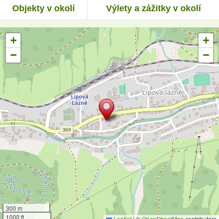
Objekty v okolí
Výlety a zážitky v okolí
+
+
−
−
300 m
1000 ft
Leaflet
|
©
OpenStreetMap
contributors