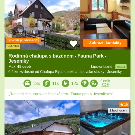
Silvestr je obsazený
Zobrazit kontakty
2M-260
Rodinná chalupa s bazénem - Fauna Park -
Jeseníky
Max.
45 osob
Lipová-lázně
mapa
0.2 km vzdušně od Chalupa Rychlebské a Lipovské stezky - Jeseníky
Ceník
13x
11x
12x
ZDE
„Rodinná chalupa s letním bazénem - Fauna park v Jeseníkách“
10
1 hodnocení