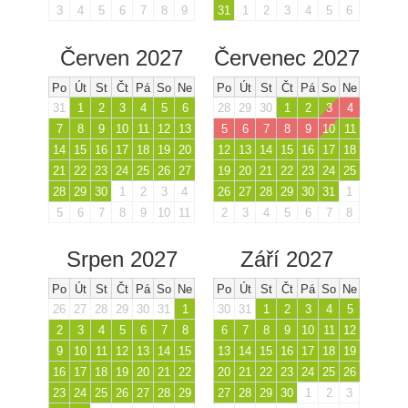
3
4
5
6
7
8
9
31
1
2
3
4
5
6
Červen 2027
Červenec 2027
Po
Út
St
Čt
Pá
So
Ne
Po
Út
St
Čt
Pá
So
Ne
31
1
2
3
4
5
6
28
29
30
1
2
3
4
7
8
9
10
11
12
13
5
6
7
8
9
10
11
14
15
16
17
18
19
20
12
13
14
15
16
17
18
21
22
23
24
25
26
27
19
20
21
22
23
24
25
28
29
30
1
2
3
4
26
27
28
29
30
31
1
5
6
7
8
9
10
11
2
3
4
5
6
7
8
Srpen 2027
Září 2027
Po
Út
St
Čt
Pá
So
Ne
Po
Út
St
Čt
Pá
So
Ne
26
27
28
29
30
31
1
30
31
1
2
3
4
5
2
3
4
5
6
7
8
6
7
8
9
10
11
12
9
10
11
12
13
14
15
13
14
15
16
17
18
19
16
17
18
19
20
21
22
20
21
22
23
24
25
26
23
24
25
26
27
28
29
27
28
29
30
1
2
3