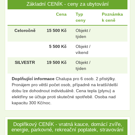
Základní CENÍK - ceny za ubytování
Cena
Typ
Poznámka
ceny
k ceně
Celoročně
15 500 Kč
Objekt /
týden
5 500 Kč
Objekt /
víkend
SILVESTR
19 500 Kč
Objekt /
týden
Doplňující informace
Chalupa pro 6 osob. 2 přistýlky.
Pronájem pro větší počet osob, případně na kratší/delší
dobu lze dohodnout individuálně. Cena tepla (plynu) a
elektřiny se účtuje proti skutečné spotřebě. Osoba nad
kapacitu 300 Kč/noc.
Doplňkový CENÍK - vratná kauce, domácí zvíře,
energie, parkovné, rekreační poplatek, stravování