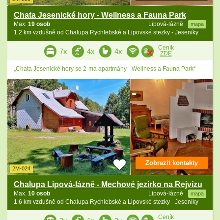
Chata Jesenické hory - Wellness a Fauna Park
Max.
19 osob
Lipová-lázně
mapa
1.2 km vzdušně od Chalupa Rychlebské a Lipovské stezky - Jeseníky
Ceník
7x
4x
4x
ZDE
„Chata Jesenické hory se 2-ma apartmány - Wellness a Fauna Park“
Zobrazit kontakty
2M-024
Chalupa Lipová-lázně - Mechové jezírko na Rejvízu
Max.
10 osob
Lipová-lázně
mapa
1.6 km vzdušně od Chalupa Rychlebské a Lipovské stezky - Jeseníky
Ceník