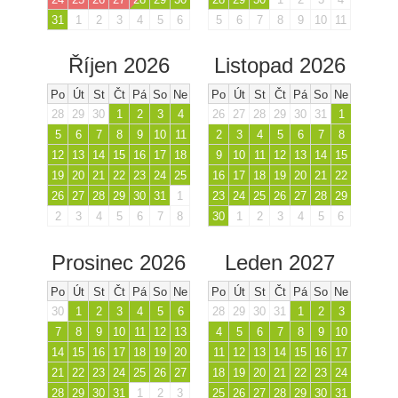
31
1
2
3
4
5
6
5
6
7
8
9
10
11
Říjen 2026
Listopad 2026
Po
Út
St
Čt
Pá
So
Ne
Po
Út
St
Čt
Pá
So
Ne
28
29
30
1
2
3
4
26
27
28
29
30
31
1
5
6
7
8
9
10
11
2
3
4
5
6
7
8
12
13
14
15
16
17
18
9
10
11
12
13
14
15
19
20
21
22
23
24
25
16
17
18
19
20
21
22
26
27
28
29
30
31
1
23
24
25
26
27
28
29
2
3
4
5
6
7
8
30
1
2
3
4
5
6
Prosinec 2026
Leden 2027
Po
Út
St
Čt
Pá
So
Ne
Po
Út
St
Čt
Pá
So
Ne
30
1
2
3
4
5
6
28
29
30
31
1
2
3
7
8
9
10
11
12
13
4
5
6
7
8
9
10
14
15
16
17
18
19
20
11
12
13
14
15
16
17
21
22
23
24
25
26
27
18
19
20
21
22
23
24
28
29
30
31
1
2
3
25
26
27
28
29
30
31