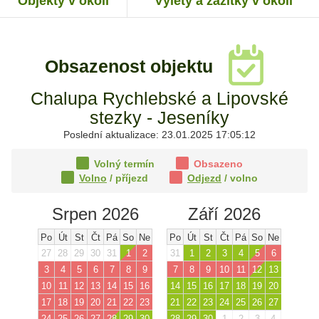
Objekty v okolí
Výlety a zážitky v okolí
Obsazenost objektu
Chalupa Rychlebské a Lipovské
stezky - Jeseníky
Poslední aktualizace: 23.01.2025 17:05:12
Volný termín
Obsazeno
Volno
/ příjezd
Odjezd
/ volno
Srpen 2026
Září 2026
Po
Út
St
Čt
Pá
So
Ne
Po
Út
St
Čt
Pá
So
Ne
27
28
29
30
31
1
2
31
1
2
3
4
5
6
3
4
5
6
7
8
9
7
8
9
10
11
12
13
10
11
12
13
14
15
16
14
15
16
17
18
19
20
17
18
19
20
21
22
23
21
22
23
24
25
26
27
24
25
26
27
28
29
30
28
29
30
1
2
3
4