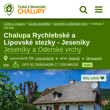
Chaty a chalupy
>
Česká republika
>
Jeseníky a Oderské vrchy
>
chalupa č.
2M-066
Chalupa Rychlebské a
Lipovské stezky - Jeseníky
Jeseníky a Oderské vrchy
Lipová-lázně 206,
Lipová-lázně
okres
Jeseník
Olomoucký
kraj
GPS 50.2263616428N 17.1335196515E
mapa
Můj výběr