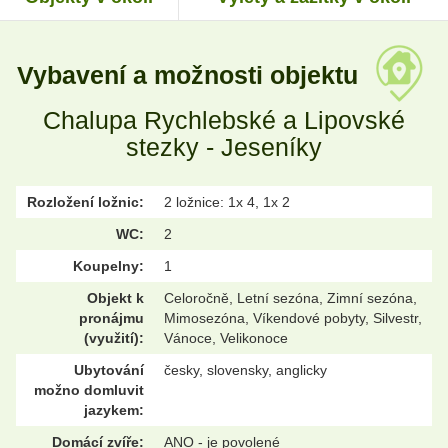
Vybavení a možnosti objektu
Chalupa Rychlebské a Lipovské
stezky - Jeseníky
Rozložení ložnic:
2 ložnice: 1x 4, 1x 2
WC:
2
Koupelny:
1
Objekt k
Celoročně, Letní sezóna, Zimní sezóna,
pronájmu
Mimosezóna, Víkendové pobyty, Silvestr,
(využití):
Vánoce, Velikonoce
Ubytování
česky, slovensky, anglicky
možno domluvit
jazykem:
Domácí zvíře:
ANO - je povolené