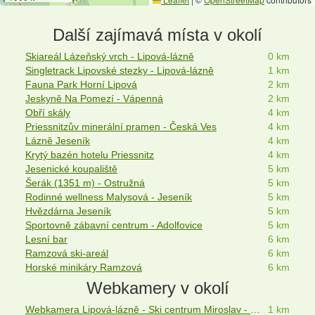
Další zajímavá místa v okolí
Skiareál Lázeňský vrch - Lipová-lázně
0 km
Singletrack Lipovské stezky - Lipová-lázně
1 km
Fauna Park Horní Lipová
2 km
Jeskyně Na Pomezí - Vápenná
2 km
Obří skály
4 km
Priessnitzův minerální pramen - Česká Ves
4 km
Lázně Jeseník
4 km
Krytý bazén hotelu Priessnitz
4 km
Jesenické koupaliště
5 km
Šerák (1351 m) - Ostružná
5 km
Rodinné wellness Malysová - Jeseník
5 km
Hvězdárna Jeseník
5 km
Sportovně zábavní centrum - Adolfovice
5 km
Lesní bar
6 km
Ramzová ski-areál
6 km
Horské minikáry Ramzová
6 km
Webkamery v okolí
Webkamera Lipová-lázně - Ski centrum Miroslav - Horní Lipová
1 km