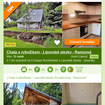
Zobrazit kontakty
2M-216
Chata s rybníčkem - Lipovské stezky - Ramzová
Max.
11 osob
Horní Lipová
mapa
3.7 km vzdušně od Chalupa Rychlebské a Lipovské stezky - Jeseníky
Ceník
4x
2x
2x
ZDE
„Chata s rybníčkem - Lipovské stezky (horská kola) - Ramzová“