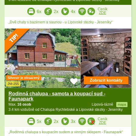
Ceník
6x
2x
4x
ZDE
„Dvě chaty s bazénem a saunou - u Lipovské stezky - Jeseníky“
Silvestr je obsazený
Zobrazit kontakty
2M-255
Rodinná chalupa - samota a koupací sud -
Faunapark
Max.
16 osob
Lipová-lázně
mapa
3.4 km vzdušně od Chalupa Rychlebské a Lipovské stezky - Jeseníky
Ceník
5x
2x
3x
ZDE
„Rodinná chalupa s koupacím sudem a vinným sklepem - Faunapark“