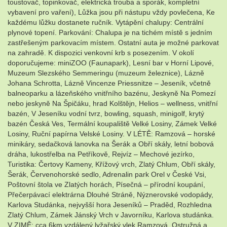
toustovač, topinkovač, elektrická trouba a sporák, kompletní
vybavení pro vaření), Lůžka jsou při nástupu vždy povlečena, Ke
každému lůžku dostanete ručník. Vytápění chalupy: Centrální
plynové topení. Parkování: Chalupa je na tichém místě s jedním
zastřešeným parkovacím místem. Ostatní auta je možné parkovat
na zahradě. K dispozici venkovní krb s posezením. V okolí
doporučujeme: miniZOO (Faunapark), Lesní bar v Horní Lipové,
Muzeum Slezského Semmeringu (muzeum železnice), Lázně
Johana Schrotta, Lázně Vincenze Priessnitze – Jeseník, včetně
balneoparku a lázeňského vnitřního bazénu, Jeskyně Na Pomezí
nebo jeskyně Na Špičáku, hrad Kolštějn, Helios – wellness, vnitřní
bazén, V Jeseníku vodní tvrz, bowling, squash, minigolf, krytý
bazén Česká Ves, Termální koupaliště Velké Losiny, Zámek Velké
Losiny, Ruční papírna Velské Losiny. V LÉTĚ: Ramzová – horské
minikáry, sedačková lanovka na Šerák a Obří skály, letní bobová
dráha, lukostřelba na Petříkově, Rejvíz – Mechové jezírko,
Turistika: Čertovy Kameny, Křížový vrch, Zlatý Chlum, Obří skály,
Šerák, Červenohorské sedlo, Adrenalin park Orel v České Vsi,
Poštovní štola ve Zlatých horách, Písečná – přírodní koupání,
Přečerpávací elektrárna Dlouhé Stráně, Nýznerovské vodopády,
Karlova Studánka, nejvyšší hora Jeseníků – Praděd, Rozhledna
Zlatý Chlum, Zámek Jánský Vrch v Javorníku, Karlova studánka.
V ZIMĚ: cca 6km vzdálený lyžařský vlek Ramzová, Ostružná a