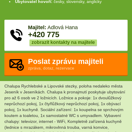
Ubytovatel hovoří:
česky, slovensky, anglicky
Majitel:
Adlová Hana
+420 775
zobrazit kontakty na majitele
Poslat zprávu majiteli
zpráva, dotaz, rezervace
Chalupa Rychlebské a Lipovské stezky, poloha nedaleko města
Jeseník v Jeseníkách. Chalupa k pronajmutí poskytuje ubytování
pro až 6 osob ve 2 ložnicích. Ložnice a pokoje: 1x dvoulůžkový
neprůchozí pokoj, 1x čtyřlůžkový neprůchozí pokoj, 1x obývací
pokoj, 1x kuchyně. Sociální zařízení: 1x koupelna se sprchovým
koutem a toaletou, 1x samostatné WC s umyvadlem. Vybavení
chalupy: televizor, internet - WiFi, Kompletně zařízená kuchyně
(lednice s mrazákem, mikrovlnná trouba, varná konvice,