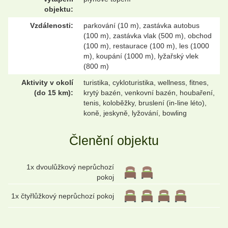
objektu:
Vzdálenosti:
parkování (10 m), zastávka autobus
(100 m), zastávka vlak (500 m), obchod
(100 m), restaurace (100 m), les (1000
m), koupání (1000 m), lyžařský vlek
(800 m)
Aktivity v okolí
turistika, cykloturistika, wellness, fitnes,
(do 15 km):
krytý bazén, venkovní bazén, houbaření,
tenis, koloběžky, bruslení (in-line léto),
koně, jeskyně, lyžování, bowling
Členění objektu
1x dvoulůžkový neprůchozí
pokoj
1x čtyřlůžkový neprůchozí pokoj