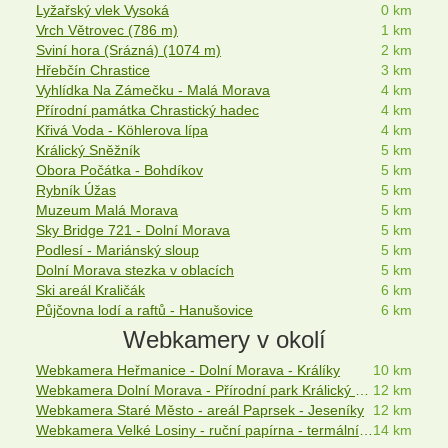
Lyžařský vlek Vysoká
0 km
Vrch Větrovec (786 m)
1 km
Sviní hora (Srázná) (1074 m)
2 km
Hřebčín Chrastice
3 km
Vyhlídka Na Zámečku - Malá Morava
4 km
Přírodní památka Chrastický hadec
4 km
Křivá Voda - Köhlerova lípa
4 km
Králický Sněžník
5 km
Obora Počátka - Bohdíkov
5 km
Rybník Úžas
5 km
Muzeum Malá Morava
5 km
Sky Bridge 721 - Dolní Morava
5 km
Podlesí - Mariánský sloup
5 km
Dolní Morava stezka v oblacích
5 km
Ski areál Kraličák
6 km
Půjčovna lodí a raftů - Hanušovice
6 km
Webkamery v okolí
Webkamera Heřmanice - Dolní Morava - Králíky
10 km
Webkamera Dolní Morava - Přírodní park Králický Sněžník
12 km
Webkamera Staré Město - areál Paprsek - Jeseníky
12 km
Webkamera Velké Losiny - ruční papírna - termální lázně
14 km