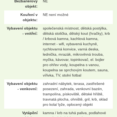
Bezbariérový
NE
objekt:
Kouření v
NE není možné
objektu:
Vybavení objektu
společenská místnost, dětská postýlka,
- vnitřní:
dětská stolička, dětský kout (hračky), krb
/ krbová kamna, kachlová kamna,
internet - wifi, vybavená kuchyně,
rychlovarná konvice, varná deska,
lednička, mrazák, mikrovlnná trouba,
myčka, kávovar, topinkovač, el. bojler
pro ohřev vody, koupelna s vanou,
koupelna se sprchovým koutem, sauna,
vířivka, TV, stolní fotbal
Vybavení objektu
zahradní nábytek, terasa, zastřešené
- venkovní:
posezení, zahrada, venkovní bazén,
trampolína, pískoviště, dětské hřiště,
travnatá plocha, ohniště, gril, krb, sklad
pro kola/ lyže, oplocený objekt
Vytápění
kamna / krb na tuhá paliva, podlahové