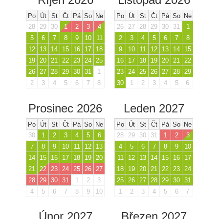
Po
Út
St
Čt
Pá
So
Ne
Po
Út
St
Čt
Pá
So
Ne
28
29
30
1
2
3
4
26
27
28
29
30
31
1
5
6
7
8
9
10
11
2
3
4
5
6
7
8
12
13
14
15
16
17
18
9
10
11
12
13
14
15
19
20
21
22
23
24
25
16
17
18
19
20
21
22
26
27
28
29
30
31
1
23
24
25
26
27
28
29
2
3
4
5
6
7
8
30
1
2
3
4
5
6
Prosinec 2026
Leden 2027
Po
Út
St
Čt
Pá
So
Ne
Po
Út
St
Čt
Pá
So
Ne
30
1
2
3
4
5
6
28
29
30
31
1
2
3
7
8
9
10
11
12
13
4
5
6
7
8
9
10
14
15
16
17
18
19
20
11
12
13
14
15
16
17
21
22
23
24
25
26
27
18
19
20
21
22
23
24
28
29
30
31
1
2
3
25
26
27
28
29
30
31
4
5
6
7
8
9
10
1
2
3
4
5
6
7
Únor 2027
Březen 2027