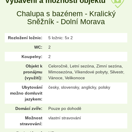
Vybavení a možnosti objektu
Chalupa s bazénem - Kralický
Sněžník - Dolní Morava
Rozložení ložnic:
5 ložnic: 5x 2
WC:
2
Koupelny:
2
Objekt k
Celoročně, Letní sezóna, Zimní sezóna,
pronájmu
Mimosezóna, Víkendové pobyty, Silvestr,
(využití):
Vánoce, Velikonoce
Ubytování
česky, slovensky, anglicky, polsky
možno domluvit
jazykem:
Domácí zvíře:
Pouze po dohodě
Možnost
vlastní stravování
stravování: