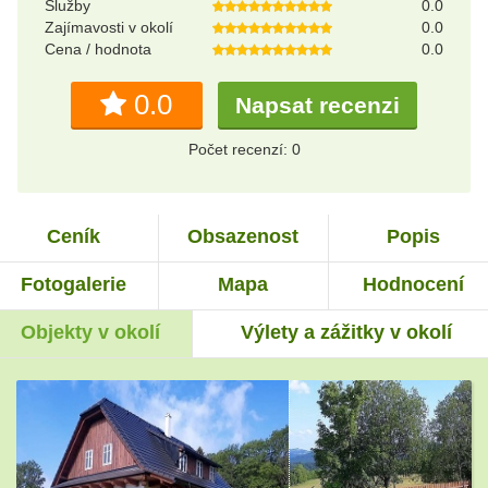
Služby
0.0
Zajímavosti v okolí
0.0
Cena / hodnota
0.0
0.0
Napsat recenzi
Počet recenzí: 0
Ceník
Obsazenost
Popis
Fotogalerie
Mapa
Hodnocení
Objekty v okolí
Výlety a zážitky v okolí