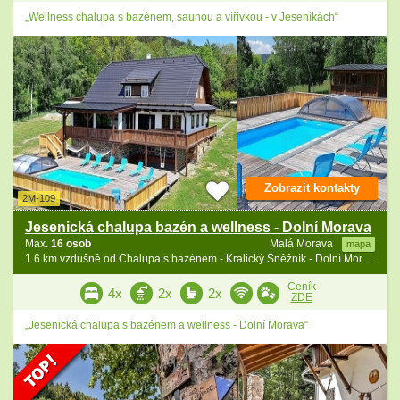
„Wellness chalupa s bazénem, saunou a vířivkou - v Jeseníkách“
Zobrazit kontakty
2M-109
Jesenická chalupa bazén a wellness - Dolní Morava
Max.
16 osob
Malá Morava
mapa
1.6 km vzdušně od Chalupa s bazénem - Kralický Sněžník - Dolní Morava
Ceník
4x
2x
2x
ZDE
„Jesenická chalupa s bazénem a wellness - Dolní Morava“