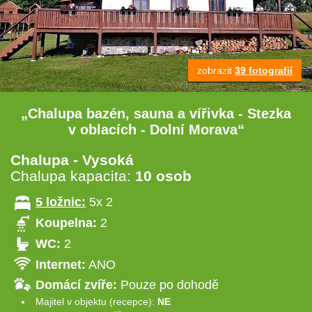
zobrazit
39 fotografií
„Chalupa bazén, sauna a vířivka - Stezka
v oblacích - Dolní Morava“
Chalupa - Vysoká
Chalupa kapacita:
10 osob
5 ložnic:
5x 2
Koupelna:
2
WC:
2
Internet:
ANO
Domácí zvíře:
Pouze po dohodě
Majitel v objektu (recepce):
NE