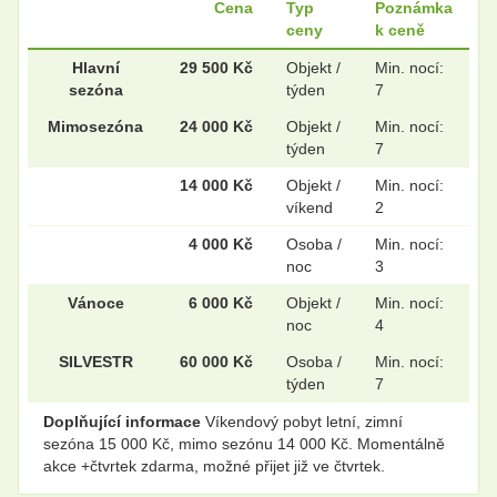
Cena
Typ
Poznámka
ceny
k ceně
.
.
Hlavní
29 500 Kč
Objekt /
Min. nocí:
sezóna
týden
7
Mimosezóna
24 000 Kč
Objekt /
Min. nocí:
.
.
týden
7
14 000 Kč
Objekt /
Min. nocí:
víkend
2
.
.
4 000 Kč
Osoba /
Min. nocí:
noc
3
Vánoce
6 000 Kč
Objekt /
Min. nocí:
.
.
noc
4
SILVESTR
60 000 Kč
Osoba /
Min. nocí:
týden
7
.
.
Doplňující informace
Víkendový pobyt letní, zimní
sezóna 15 000 Kč, mimo sezónu 14 000 Kč. Momentálně
akce +čtvrtek zdarma, možné přijet již ve čtvrtek.