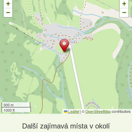
+
+
−
−
300 m
1000 ft
Leaflet
|
©
OpenStreetMap
contributors
Další zajímavá místa v okolí