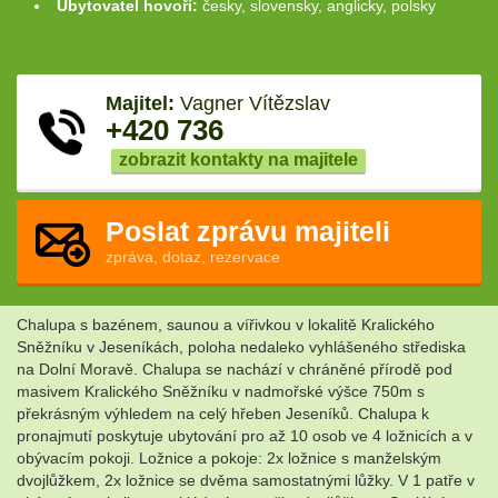
Ubytovatel hovoří:
česky, slovensky, anglicky, polsky
Majitel:
Vagner Vítězslav
+420 736
zobrazit kontakty na majitele
Poslat zprávu majiteli
zpráva, dotaz, rezervace
Chalupa s bazénem, saunou a vířivkou v lokalitě Kralického
Sněžníku v Jeseníkách, poloha nedaleko vyhlášeného střediska
na Dolní Moravě. Chalupa se nachází v chráněné přírodě pod
masivem Kralického Sněžníku v nadmořské výšce 750m s
překrásným výhledem na celý hřeben Jeseníků. Chalupa k
pronajmutí poskytuje ubytování pro až 10 osob ve 4 ložnicích a v
obývacím pokoji. Ložnice a pokoje: 2x ložnice s manželským
dvojlůžkem, 2x ložnice se dvěma samostatnými lůžky. V 1 patře v