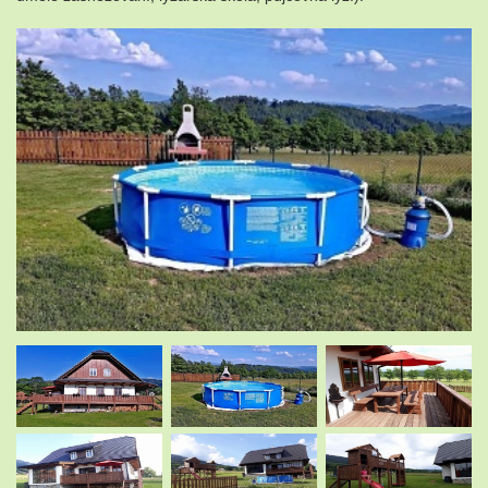
.
.
.
.