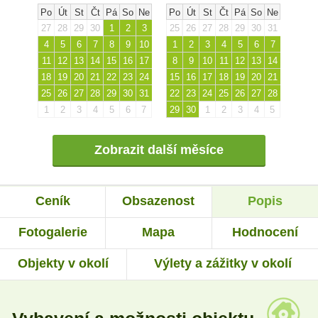
Po
Út
St
Čt
Pá
So
Ne
Po
Út
St
Čt
Pá
So
Ne
27
28
29
30
1
2
3
25
26
27
28
29
30
31
4
5
6
7
8
9
10
1
2
3
4
5
6
7
11
12
13
14
15
16
17
8
9
10
11
12
13
14
18
19
20
21
22
23
24
15
16
17
18
19
20
21
25
26
27
28
29
30
31
22
23
24
25
26
27
28
1
2
3
4
5
6
7
29
30
1
2
3
4
5
Zobrazit další měsíce
Ceník
Obsazenost
Popis
Fotogalerie
Mapa
Hodnocení
Objekty v okolí
Výlety a zážitky v okolí