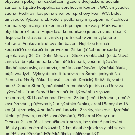
obývacím pokoji na rozkládacím gauči s dvojlůžkem. Sociální
zařízení: 1.patro koupelna se sprchovým koutem, WC, umyvadlo,
sauna. Podkroví koupelna s vanou, sprchový kout, WC, bidet,
umyvadlo. Vytápění: El. kotel s podlahovým vytápěním. Kachlová
kamna s vyhřívaným ležením a tepelnými rozvody. Parkovaní u
objektu pro 4 auta. Příjezdová komunikace je udržovaná obcí. K
dispozici finská sauna, vířivka pro 5 osob v zimní vytápěné
zahradě. Venkovní kruhový 3m bazén. Nejbližší termální
koupaliště s celoročním provozem 25 km (léčebné procedury,
teplota vody 36°C). Dolní Morava - Stezka v oblacích (sedačková
lanovka, bezplatné parkování, dětský park, večerní lyžování,
dlouhé sjezdovky, ski servis, umělé zasněžování, lyžařská škola,
půjčovna lyží). Výlety do okolí: lanovka na Šerák, jeskyně Na
Pomezí a Na Špičáku, Lipová - Lázně, Kralický Sněžník, vodní
nádrž Dlouhé Stráně, rašeliniště a mechová jezírka na Rejvízu.
Lyžování - Františkov 9 km s nočním lyžování a stylovou
restaurací, SKI Loučná nad Desnou 25 km (noční lyžování, umělé
zasněžování, půjčovna lyží a lyžařská škola), areál Přemyslov 15
km (4 sjezdovky, 4 sedačková lanovka, 2 vleky, skiservis, lyžařská
škola, půjčovna, umělé zasněžování), SKI areál Kouty nad
Desnou 21 km (6 - ti sedačková lanovka, bezplatné parkování,
dětský park, večerní lyžování, 2 km dlouhé sjezdovky, ski servis,
umělé zasněžování, lyžařská škola, půjčovna lyží).