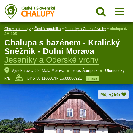
Chaty a chalupy
>
Česká republika
>
Jeseníky a Oderské vrchy
>
chalupa č.
2M-105
Chalupa s bazénem - Kralický
Sněžník - Dolní Morava
Jeseníky a Oderské vrchy
Vysoká ev.č. 32,
Malá Morava
okres
Šumperk
Olomoucký
kraj
GPS 50.1183014N 16.8886892E
mapa
Můj výběr