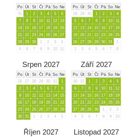
Po
Út
St
Čt
Pá
So
Ne
Po
Út
St
Čt
Pá
So
Ne
31
1
2
3
4
5
6
28
29
30
1
2
3
4
7
8
9
10
11
12
13
5
6
7
8
9
10
11
14
15
16
17
18
19
20
12
13
14
15
16
17
18
21
22
23
24
25
26
27
19
20
21
22
23
24
25
28
29
30
1
2
3
4
26
27
28
29
30
31
1
5
6
7
8
9
10
11
2
3
4
5
6
7
8
Srpen 2027
Září 2027
Po
Út
St
Čt
Pá
So
Ne
Po
Út
St
Čt
Pá
So
Ne
26
27
28
29
30
31
1
30
31
1
2
3
4
5
2
3
4
5
6
7
8
6
7
8
9
10
11
12
9
10
11
12
13
14
15
13
14
15
16
17
18
19
16
17
18
19
20
21
22
20
21
22
23
24
25
26
23
24
25
26
27
28
29
27
28
29
30
1
2
3
30
31
1
2
3
4
5
4
5
6
7
8
9
10
Říjen 2027
Listopad 2027