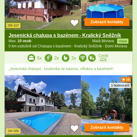
Zobrazit kontakty
2M-107
Jesenická chalupa s bazénem - Kralický Sněžník
Max.
10 osob
Malá Morava
mapa
0 km vzdušně od Chalupa s bazénem - Kralický Sněžník - Dolní Morava
Ceník
5x
2x
2x
ZDE
„Jesenická chalupa - roubenka se saunou, vířivkou a bazénem“
10
1 hodnocení
Zobrazit kontakty
2M-086