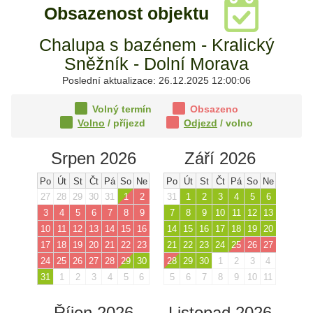
Obsazenost objektu
Chalupa s bazénem - Kralický
Sněžník - Dolní Morava
Poslední aktualizace: 26.12.2025 12:00:06
Volný termín
Obsazeno
Volno
/ příjezd
Odjezd
/ volno
Srpen 2026
Září 2026
Po
Út
St
Čt
Pá
So
Ne
Po
Út
St
Čt
Pá
So
Ne
27
28
29
30
31
1
2
31
1
2
3
4
5
6
3
4
5
6
7
8
9
7
8
9
10
11
12
13
10
11
12
13
14
15
16
14
15
16
17
18
19
20
17
18
19
20
21
22
23
21
22
23
24
25
26
27
24
25
26
27
28
29
30
28
29
30
1
2
3
4
31
1
2
3
4
5
6
5
6
7
8
9
10
11
Říjen 2026
Listopad 2026