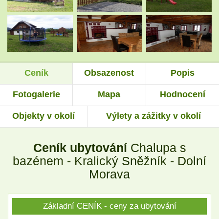
.
.
Ceník
Obsazenost
Popis
.
.
Fotogalerie
Mapa
Hodnocení
Objekty v okolí
Výlety a zážitky v okolí
.
.
Ceník ubytování
Chalupa s
.
.
bazénem - Kralický Sněžník - Dolní
Morava
.
.
Základní CENÍK - ceny za ubytování