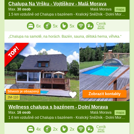
Chalupa Na Vršku - Vojtíškov - Malá Morava
Max.
30 osob
Malá Morava
mapa
1.5 km vzdušně od Chalupa s bazénem - Kralický Sněžník - Dolní Morava
Ceník
6x
5x
5x
ZDE
„Chalupa na samotě, na horách. Bazén, sauna, dětská herna, vířivka.“
Silvestr je obsazený
Zobrazit kontakty
2M-110
Wellness chalupa s bazénem - Dolní Morava
Max.
16 osob
Malá Morava
mapa
1.6 km vzdušně od Chalupa s bazénem - Kralický Sněžník - Dolní Morava
Ceník
4x
2x
2x
ZDE