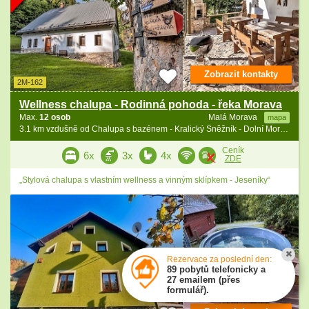
Zobrazit kontakty
2M-162
Wellness chalupa - Rodinná pohoda - řeka Morava
Max.
12 osob
Malá Morava
mapa
3.1 km vzdušně od Chalupa s bazénem - Kralický Sněžník - Dolní Morava
Ceník
6x
3x
4x
ZDE
„Stylová chalupa s vlastním wellness a vinným sklípkem - Jeseníky“
Rezervace za poslední den:
89 pobytů telefonicky a
27 emailem (přes
formulář).