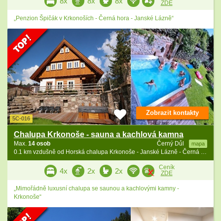
8x
8x
8x
ZDE
„Penzion Špičák v Krkonoších - Černá hora - Janské Lázně“
Zobrazit kontakty
5C-016
Chalupa Krkonoše - sauna a kachlová kamna
Max.
14 osob
Černý Důl
mapa
0.1 km vzdušně od Horská chalupa Krkonoše - Janské Lázně - Černá hora
Ceník
4x
2x
2x
ZDE
„Mimořádně luxusní chalupa se saunou a kachlovými kamny -
Krkonoše“