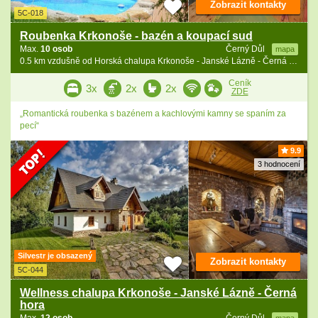
Zobrazit kontakty
5C-018
Roubenka Krkonoše - bazén a koupací sud
Max.
10 osob
Černý Důl
mapa
0.5 km vzdušně od Horská chalupa Krkonoše - Janské Lázně - Černá hora
Ceník
3x
2x
2x
ZDE
„Romantická roubenka s bazénem a kachlovými kamny se spaním za
pecí“
9.9
3 hodnocení
Silvestr je obsazený
Zobrazit kontakty
5C-044
Wellness chalupa Krkonoše - Janské Lázně - Černá
hora