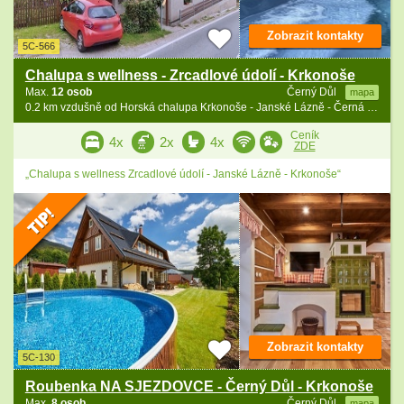
Zobrazit kontakty
5C-566
Chalupa s wellness - Zrcadlové údolí - Krkonoše
Max.
12 osob
Černý Důl
mapa
0.2 km vzdušně od Horská chalupa Krkonoše - Janské Lázně - Černá hora
Ceník
4x
2x
4x
ZDE
„Chalupa s wellness Zrcadlové údolí - Janské Lázně - Krkonoše“
Zobrazit kontakty
5C-130
Roubenka NA SJEZDOVCE - Černý Důl - Krkonoše
Max.
8 osob
Černý Důl
mapa