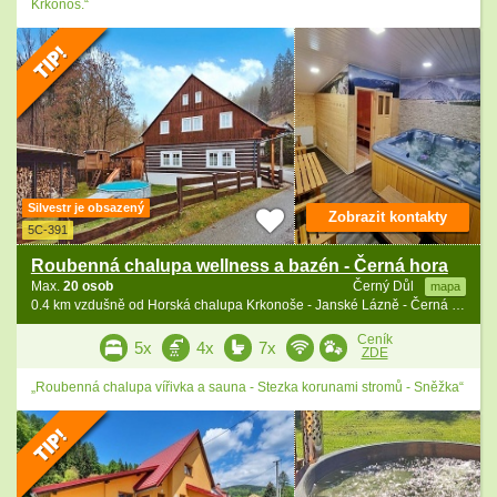
Krkonoš.“
Silvestr je obsazený
Zobrazit kontakty
5C-391
Roubenná chalupa wellness a bazén - Černá hora
Max.
20 osob
Černý Důl
mapa
0.4 km vzdušně od Horská chalupa Krkonoše - Janské Lázně - Černá hora
Ceník
5x
4x
7x
ZDE
„Roubenná chalupa vířivka a sauna - Stezka korunami stromů - Sněžka“