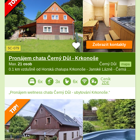
Zobrazit kontakty
5C-079
Pronájem chata Černý Důl - Krkonoše
Max.
21 osob
Černý Důl
mapa
0.1 km vzdušně od Horská chalupa Krkonoše - Janské Lázně - Černá hora
Ceník
6x
3x
6x
ZDE
„Pronájem wellness chata Černý Důl - ubytování Krkonoše.“