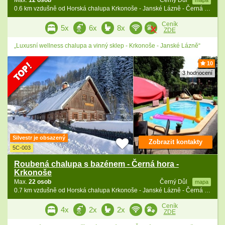
Max.
12 osob
Černý Důl
mapa
0.6 km vzdušně od Horská chalupa Krkonoše - Janské Lázně - Černá hora
Ceník
5x
6x
8x
ZDE
„Luxusní wellness chalupa a vinný sklep - Krkonoše - Janské Lázně“
10
3 hodnocení
Silvestr je obsazený
Zobrazit kontakty
5C-003
Roubená chalupa s bazénem - Černá hora -
Krkonoše
Max.
22 osob
Černý Důl
mapa
0.7 km vzdušně od Horská chalupa Krkonoše - Janské Lázně - Černá hora
Ceník
4x
2x
2x
ZDE