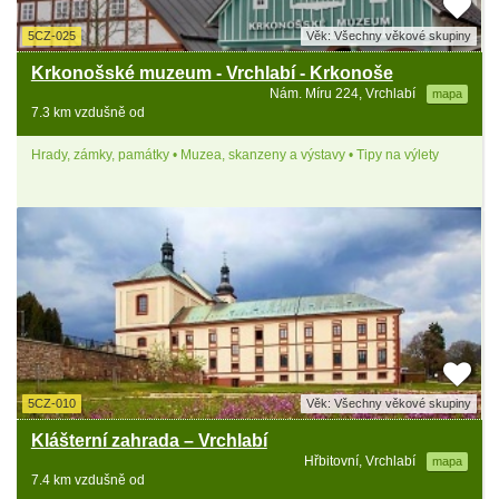
5CZ-025
Věk: Všechny věkové skupiny
Krkonošské muzeum - Vrchlabí - Krkonoše
Nám. Míru 224, Vrchlabí
mapa
7.3 km vzdušně od
Hrady, zámky, památky • Muzea, skanzeny a výstavy • Tipy na výlety
5CZ-010
Věk: Všechny věkové skupiny
Klášterní zahrada – Vrchlabí
Hřbitovní, Vrchlabí
mapa
7.4 km vzdušně od