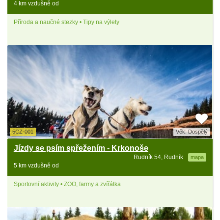
4 km vzdušně od
Příroda a naučné stezky • Tipy na výlety
5CZ-001
Věk: Dospělý
Jízdy se psím spřežením - Krkonoše
Rudník 54, Rudník
mapa
5 km vzdušně od
Sportovní aktivity • ZOO, farmy a zvířátka