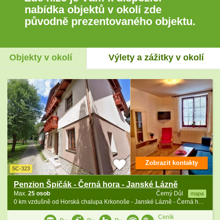
nabídka objektů v okolí zde
původně prezentovaného objektu.
Objekty v okolí
Výlety a zážitky v okolí
Zobrazit kontakty
5C-323
Penzion Špičák - Černá hora - Janské Lázně
Max.
25 osob
Černý Důl
mapa
0 km vzdušně od Horská chalupa Krkonoše - Janské Lázně - Černá hora
Ceník