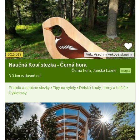
5CZ-019
Věk: Všechny věkové skupiny
Naučná Kosí stezka - Černá hora
Černá hora, Janské Lázně
mapa
3.3 km vzdušně od
Příroda a naučné stezky • Tipy na výlety • Dětské kouty, herny a hřiště •
Cyklotrasy