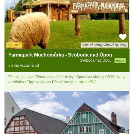
5CZ-015
Věk: Všechny věkové skupiny
Farmapark Muchomůrka - Svoboda nad Úpou
Svoboda nad Úpou
mapa
6.9 km vzdušně od
Zábavní parky • Příroda a naučné stezky • Sportovní aktivity • ZOO, farmy
a zvířátka • Tipy na výlety • Dětské kouty, herny a hřiště