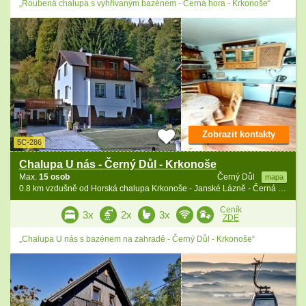
„Roubená chalupa s vyhřívaným bazénem - Černá hora - Krkonoše“
Zobrazit kontakty
5C-286
Chalupa U nás - Černý Důl - Krkonoše
Max.
15 osob
Černý Důl
mapa
0.8 km vzdušně od Horská chalupa Krkonoše - Janské Lázně - Černá hora
Ceník
3x
2x
3x
ZDE
„Chalupa U nás s bazénem na zahradě - Černý Důl - Krkonoše“