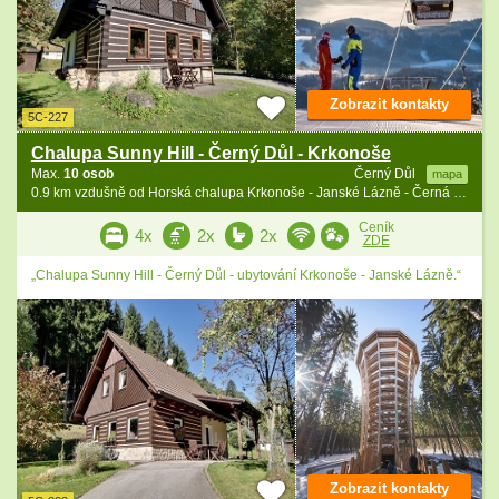
Zobrazit kontakty
5C-227
Chalupa Sunny Hill - Černý Důl - Krkonoše
Max.
10 osob
Černý Důl
mapa
0.9 km vzdušně od Horská chalupa Krkonoše - Janské Lázně - Černá hora
Ceník
4x
2x
2x
ZDE
„Chalupa Sunny Hill - Černý Důl - ubytování Krkonoše - Janské Lázně.“
Zobrazit kontakty