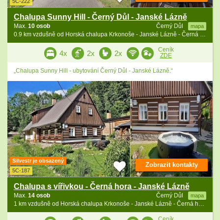
5C-222
Chalupa Sunny Hill - Černý Důl - Janské Lázně
Max.
10 osob
Černý Důl
mapa
0.9 km vzdušně od Horská chalupa Krkonoše - Janské Lázně - Černá hora
Ceník
4x
2x
2x
ZDE
„Chalupa Sunny Hill - ubytování Černý Důl - Janské Lázně.“
Silvestr je obsazený
Zobrazit kontakty
5C-187
Chalupa s vířivkou - Černá hora - Janské Lázně
Max.
14 osob
Černý Důl
mapa
1 km vzdušně od Horská chalupa Krkonoše - Janské Lázně - Černá hora
Ceník