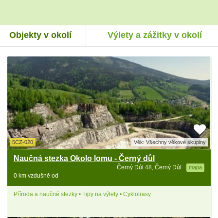
Objekty v okolí
Výlety a zážitky v okolí
5CZ-020
Věk: Všechny věkové skupiny
Naučná stezka Okolo lomu - Černý důl
Černý Důl 48, Černý Důl
mapa
0 km vzdušně od
Příroda a naučné stezky • Tipy na výlety • Cyklotrasy