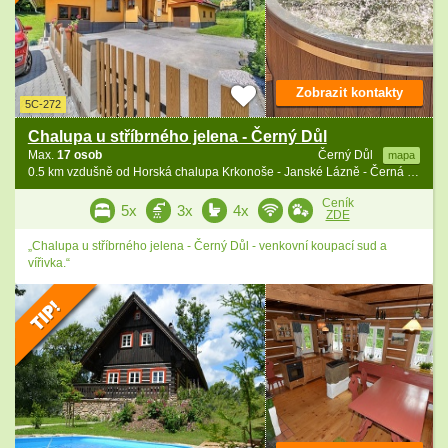
Zobrazit kontakty
5C-272
Chalupa u stříbrného jelena - Černý Důl
Max.
17 osob
Černý Důl
mapa
0.5 km vzdušně od Horská chalupa Krkonoše - Janské Lázně - Černá hora
Ceník
5x
3x
4x
ZDE
„Chalupa u stříbrného jelena - Černý Důl - venkovní koupací sud a
vířivka.“