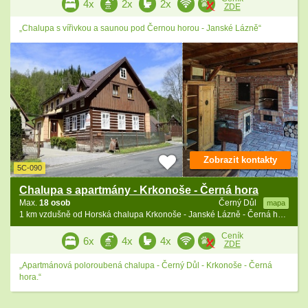
4x
2x
2x
ZDE
„Chalupa s vířivkou a saunou pod Černou horou - Janské Lázně“
Zobrazit kontakty
5C-090
Chalupa s apartmány - Krkonoše - Černá hora
Max.
18 osob
Černý Důl
mapa
1 km vzdušně od Horská chalupa Krkonoše - Janské Lázně - Černá hora
Ceník
6x
4x
4x
ZDE
„Apartmánová poloroubená chalupa - Černý Důl - Krkonoše - Černá
hora.“