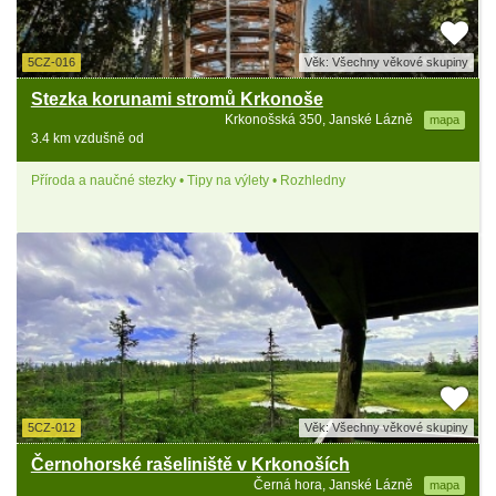
5CZ-016
Věk: Všechny věkové skupiny
Stezka korunami stromů Krkonoše
Krkonošská 350, Janské Lázně
mapa
3.4 km vzdušně od
Příroda a naučné stezky • Tipy na výlety • Rozhledny
5CZ-012
Věk: Všechny věkové skupiny
Černohorské rašeliniště v Krkonoších
Černá hora, Janské Lázně
mapa