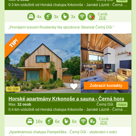
0.3 km vzdušně od Horská chalupa Krkonoše - Janské Lázně - Černá hora
Ceník
4x
3x
3x
ZDE
„Pronájem luxusní Roubenky Na sjezdovce Skiareál Černý Důl.“
Zobrazit kontakty
5C-330
Horské apartmány Krkonoše a sauna - Černá hora
Max.
32 osob
Černý Důl
mapa
0.4 km vzdušně od Horská chalupa Krkonoše - Janské Lázně - Černá hora
Ceník
16x
6x
6x
ZDE
„Apartmánová chalupa Pampeliška - Černý Důl - ubytování v srdci