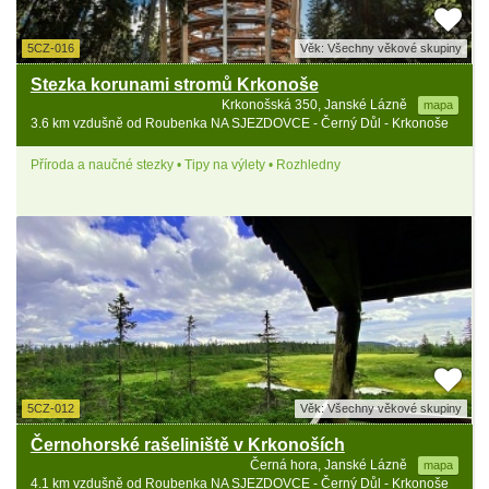
5CZ-016
Věk: Všechny věkové skupiny
Stezka korunami stromů Krkonoše
Krkonošská 350, Janské Lázně
mapa
3.6 km vzdušně od Roubenka NA SJEZDOVCE - Černý Důl - Krkonoše
Příroda a naučné stezky • Tipy na výlety • Rozhledny
5CZ-012
Věk: Všechny věkové skupiny
Černohorské rašeliniště v Krkonoších
Černá hora, Janské Lázně
mapa
4.1 km vzdušně od Roubenka NA SJEZDOVCE - Černý Důl - Krkonoše