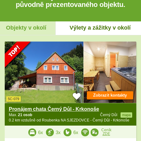
původně prezentovaného objektu.
Objekty v okolí
Výlety a zážitky v okolí
Zobrazit kontakty
5C-079
Pronájem chata Černý Důl - Krkonoše
Max.
21 osob
Černý Důl
mapa
0.2 km vzdušně od Roubenka NA SJEZDOVCE - Černý Důl - Krkonoše
Ceník
6x
3x
6x
ZDE