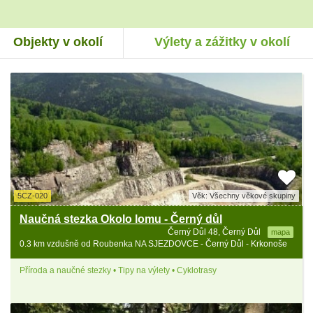
Objekty v okolí
Výlety a zážitky v okolí
5CZ-020
Věk: Všechny věkové skupiny
Naučná stezka Okolo lomu - Černý důl
Černý Důl 48, Černý Důl
mapa
0.3 km vzdušně od Roubenka NA SJEZDOVCE - Černý Důl - Krkonoše
Příroda a naučné stezky • Tipy na výlety • Cyklotrasy