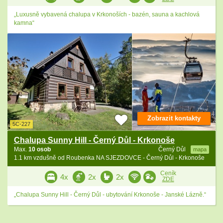
„Luxusně vybavená chalupa v Krkonoších - bazén, sauna a kachlová
kamna“
Zobrazit kontakty
5C-227
Chalupa Sunny Hill - Černý Důl - Krkonoše
Max.
10 osob
Černý Důl
mapa
1.1 km vzdušně od Roubenka NA SJEZDOVCE - Černý Důl - Krkonoše
Ceník
4x
2x
2x
ZDE
„Chalupa Sunny Hill - Černý Důl - ubytování Krkonoše - Janské Lázně.“