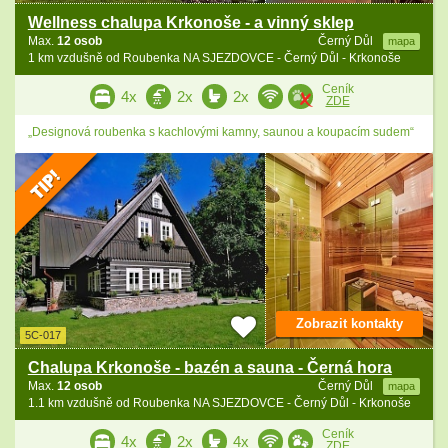
Wellness chalupa Krkonoše - a vinný sklep
Max.
12 osob
Černý Důl
mapa
1 km vzdušně od Roubenka NA SJEZDOVCE - Černý Důl - Krkonoše
Ceník
4x
2x
2x
ZDE
„Designová roubenka s kachlovými kamny, saunou a koupacím sudem“
Zobrazit kontakty
5C-017
Chalupa Krkonoše - bazén a sauna - Černá hora
Max.
12 osob
Černý Důl
mapa
1.1 km vzdušně od Roubenka NA SJEZDOVCE - Černý Důl - Krkonoše
Ceník
4x
2x
4x
ZDE