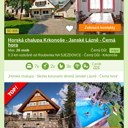
Zobrazit kontakty
5C-329
Horská chalupa Krkonoše - Janské Lázně - Černá
hora
Max.
26 osob
Černý Důl
mapa
0.3 km vzdušně od Roubenka NA SJEZDOVCE - Černý Důl - Krkonoše
Ceník
7x
2x
3x
ZDE
„Horská chalupa - Stezka korunami stromů Janské Lázně - Černá hora“