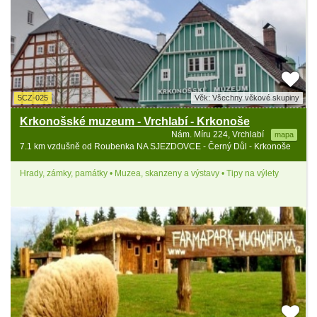
5CZ-025
Věk: Všechny věkové skupiny
Krkonošské muzeum - Vrchlabí - Krkonoše
Nám. Míru 224, Vrchlabí
mapa
7.1 km vzdušně od Roubenka NA SJEZDOVCE - Černý Důl - Krkonoše
Hrady, zámky, památky • Muzea, skanzeny a výstavy • Tipy na výlety