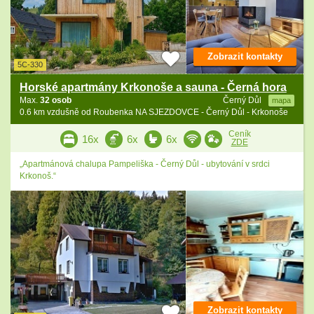
Zobrazit kontakty
5C-330
Horské apartmány Krkonoše a sauna - Černá hora
Max.
32 osob
Černý Důl
mapa
0.6 km vzdušně od Roubenka NA SJEZDOVCE - Černý Důl - Krkonoše
Ceník
16x
6x
6x
ZDE
„Apartmánová chalupa Pampeliška - Černý Důl - ubytování v srdci
Krkonoš.“
Zobrazit kontakty