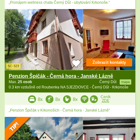
„Pronájem wellness chata Černý Důl - ubytování Krkonoše.“
Zobrazit kontakty
5C-323
Penzion Špičák - Černá hora - Janské Lázně
Max.
25 osob
Černý Důl
mapa
0.3 km vzdušně od Roubenka NA SJEZDOVCE - Černý Důl - Krkonoše
Ceník
8x
8x
8x
ZDE
„Penzion Špičák v Krkonoších - Černá hora - Janské Lázně“