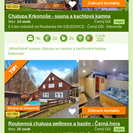
Zobrazit kontakty
5C-016
Chalupa Krkonoše - sauna a kachlová kamna
Max.
14 osob
Černý Důl
mapa
0.4 km vzdušně od Roubenka NA SJEZDOVCE - Černý Důl - Krkonoše
Ceník
4x
2x
2x
ZDE
„Mimořádně luxusní chalupa se saunou a kachlovými kamny -
Krkonoše“
Silvestr je obsazený
Zobrazit kontakty
5C-391
Roubenná chalupa wellness a bazén - Černá hora
Max.
20 osob
Černý Důl
mapa