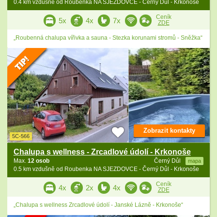
0.4 km vzdušně od Roubenka NA SJEZDOVCE - Černý Důl - Krkonoše
Ceník
5x
4x
7x
ZDE
„Roubenná chalupa vířivka a sauna - Stezka korunami stromů - Sněžka“
Zobrazit kontakty
5C-566
Chalupa s wellness - Zrcadlové údolí - Krkonoše
Max.
12 osob
Černý Důl
mapa
0.5 km vzdušně od Roubenka NA SJEZDOVCE - Černý Důl - Krkonoše
Ceník
4x
2x
4x
ZDE
„Chalupa s wellness Zrcadlové údolí - Janské Lázně - Krkonoše“