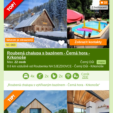
10
3 hodnocení
Silvestr je obsazený
Zobrazit kontakty
5C-003
Roubená chalupa s bazénem - Černá hora -
Krkonoše
Max.
22 osob
Černý Důl
mapa
0.6 km vzdušně od Roubenka NA SJEZDOVCE - Černý Důl - Krkonoše
Ceník
4x
2x
2x
ZDE
„Roubená chalupa s vyhřívaným bazénem - Černá hora - Krkonoše“