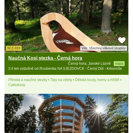
5CZ-019
Věk: Všechny věkové skupiny
Naučná Kosí stezka - Černá hora
Černá hora, Janské Lázně
mapa
3.4 km vzdušně od Roubenka NA SJEZDOVCE - Černý Důl - Krkonoše
Příroda a naučné stezky • Tipy na výlety • Dětské kouty, herny a hřiště •
Cyklotrasy