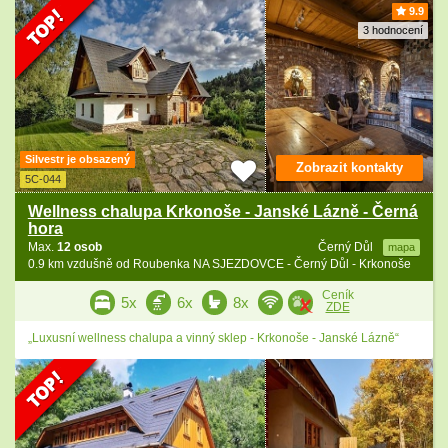
9.9
3 hodnocení
Silvestr je obsazený
Zobrazit kontakty
5C-044
Wellness chalupa Krkonoše - Janské Lázně - Černá
hora
Max.
12 osob
Černý Důl
mapa
0.9 km vzdušně od Roubenka NA SJEZDOVCE - Černý Důl - Krkonoše
Ceník
5x
6x
8x
ZDE
„Luxusní wellness chalupa a vinný sklep - Krkonoše - Janské Lázně“