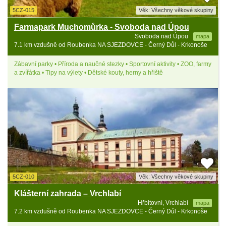
5CZ-015
Věk: Všechny věkové skupiny
Farmapark Muchomůrka - Svoboda nad Úpou
Svoboda nad Úpou
mapa
7.1 km vzdušně od Roubenka NA SJEZDOVCE - Černý Důl - Krkonoše
Zábavní parky • Příroda a naučné stezky • Sportovní aktivity • ZOO, farmy
a zvířátka • Tipy na výlety • Dětské kouty, herny a hřiště
5CZ-010
Věk: Všechny věkové skupiny
Klášterní zahrada – Vrchlabí
Hřbitovní, Vrchlabí
mapa
7.2 km vzdušně od Roubenka NA SJEZDOVCE - Černý Důl - Krkonoše