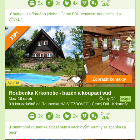
Ceník
5x
3x
4x
ZDE
„Chalupa u stříbrného jelena - Černý Důl - venkovní koupací sud a
vířivka.“
Zobrazit kontakty
5C-018
Roubenka Krkonoše - bazén a koupací sud
Max.
10 osob
Černý Důl
mapa
0.8 km vzdušně od Roubenka NA SJEZDOVCE - Černý Důl - Krkonoše
Ceník
3x
2x
2x
ZDE
„Romantická roubenka s bazénem a kachlovými kamny se spaním za
pecí“