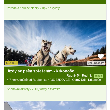
Příroda a naučné stezky • Tipy na výlety
5CZ-001
Věk: Dospělý
Jízdy se psím spřežením - Krkonoše
Rudník 54, Rudník
mapa
4.7 km vzdušně od Roubenka NA SJEZDOVCE - Černý Důl - Krkonoše
Sportovní aktivity • ZOO, farmy a zvířátka