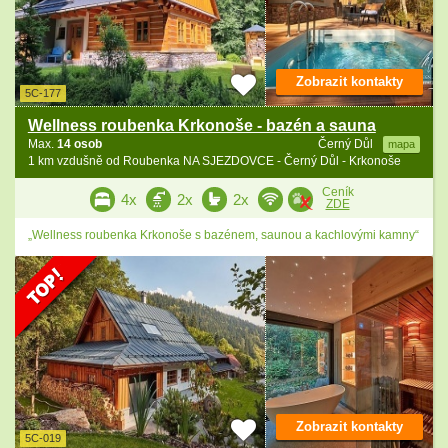
Zobrazit kontakty
5C-177
Wellness roubenka Krkonoše - bazén a sauna
Max.
14 osob
Černý Důl
mapa
1 km vzdušně od Roubenka NA SJEZDOVCE - Černý Důl - Krkonoše
Ceník
4x
2x
2x
ZDE
„Wellness roubenka Krkonoše s bazénem, saunou a kachlovými kamny“
Zobrazit kontakty
5C-019