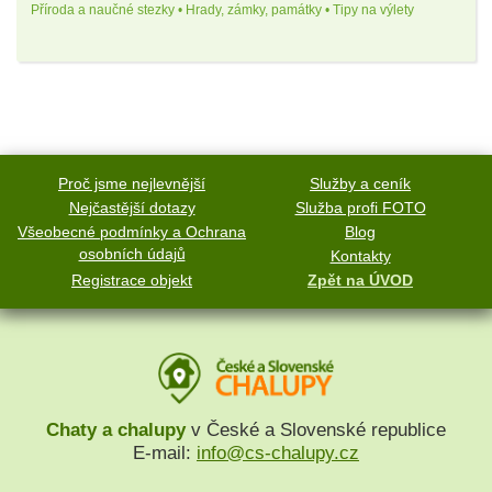
Příroda a naučné stezky • Hrady, zámky, památky • Tipy na výlety
Proč jsme nejlevnější
Služby a ceník
Nejčastější dotazy
Služba profi FOTO
Všeobecné podmínky a Ochrana
Blog
osobních údajů
Kontakty
Registrace objekt
Zpět na ÚVOD
Chaty a chalupy
v České a Slovenské republice
E-mail:
info@cs-chalupy.cz