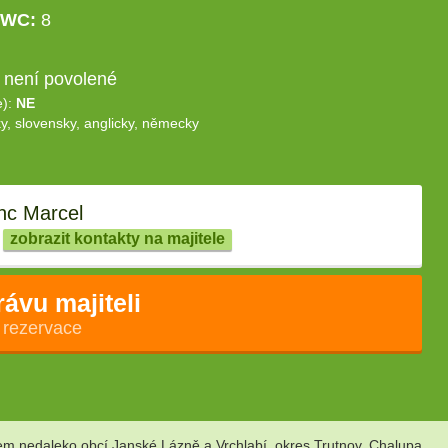
WC:
8
 není povolené
e):
NE
y, slovensky, anglicky, německy
nc Marcel
zobrazit kontakty na majitele
rávu majiteli
 rezervace
m nedaleko obcí Janské Lázně a Vrchlabí, okres Trutnov. Chalupa