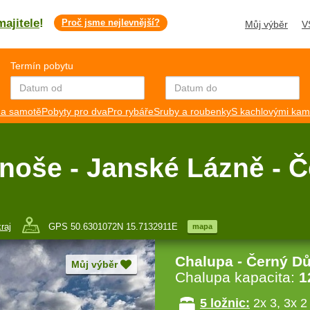
majitele
!
Proč jsme nejlevnější?
Můj výběr
V
Termín pobytu
a samotě
Pobyty pro dva
Pro rybáře
Sruby a roubenky
S kachlovými ka
noše - Janské Lázně - Č
raj
GPS 50.6301072N 15.7132911E
mapa
Chalupa - Černý Dů
Můj výběr
Chalupa kapacita:
1
5 ložnic:
2x 3, 3x 2