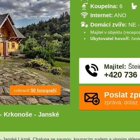
Koupelna:
6
Internet:
ANO
Domácí zvíře:
NE -
Majitel v objektu (recepc
Ubytovatel hovoří:
česk
Majitel:
Štei
+420 736
zobrazit
50 fotografií
Poslat zp
zpráva, dotaz,
 - Krkonoše - Janské
 - Janské Lázně. Chalupa se saunou, koupacím sudem a vinným sklepe