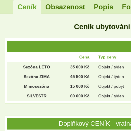
Ceník
Obsazenost
Popis
Fo
.
Ceník ubytován
.
Cena
Typ ceny
Sezóna LÉTO
35 000 Kč
Objekt / týden
Sezóna ZIMA
45 500 Kč
Objekt / týden
Mimosezóna
15 000 Kč
Objekt / pobyt
SILVESTR
60 000 Kč
Objekt / týden
Doplňkový CENÍK - vratná