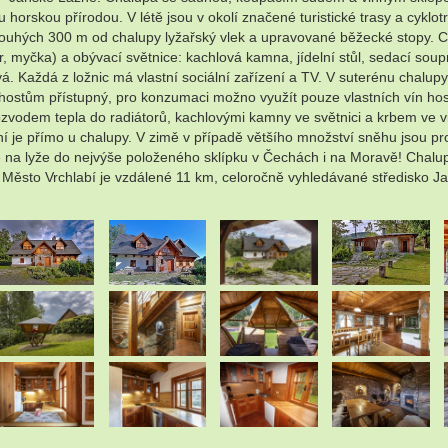
rskou přírodou. V létě jsou v okolí značené turistické trasy a cyklotr
e pouhých 300 m od chalupy lyžařský vlek a upravované běžecké stopy.
r, myčka) a obývací světnice: kachlová kamna, jídelní stůl, sedací so
ková. Každá z ložnic má vlastní sociální zařízení a TV. V suterénu cha
ostům přístupný, pro konzumaci možno využít pouze vlastních vín hostů
zvodem tepla do radiátorů, kachlovými kamny ve světnici a krbem ve v
ání je přímo u chalupy. V zimě v případě většího množství sněhu jsou p
te na lyže do nejvýše položeného sklípku v Čechách i na Moravě! Chalu
bl. Město Vrchlabí je vzdálené 11 km, celoročně vyhledávané středisko
.
.
.
.
.
.
.
.
.
.
.
.