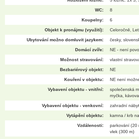
WC:
8
Koupelny:
6
Objekt k pronájmu (využití):
Celoročně, Let
Ubytování možno domluvit jazykem:
česky, slovens
Domácí zvíře:
NE - není pov
Možnost stravování:
vlastní stravov
Bezbariérový objekt:
NE
Kouření v objektu:
NE není možn
Vybavení objektu - vnitřní:
společenská mí
myčka, kávova
Vybavení objektu - venkovní:
zahradní nábyt
Vytápění objektu:
kamna / krb na 
Vzdálenosti:
parkování (20 
vlek (300 m)