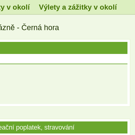
y v okolí
Výlety a zážitky v okolí
.
.
.
ázně - Černá hora
.
.
.
ační poplatek, stravování