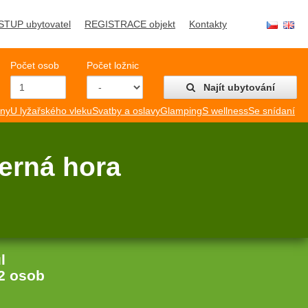
STUP ubytovatel
REGISTRACE objekt
Kontakty
Počet osob
Počet ložnic
Najít ubytování
mny
U lyžařského vleku
Svatby a oslavy
Glamping
S wellness
Se snídaní
erná hora
l
2 osob