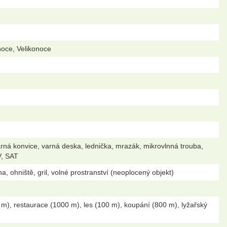
noce, Velikonoce
arná konvice, varná deska, lednička, mrazák, mikrovlnná trouba,
V, SAT
, ohniště, gril, volné prostranství (neoplocený objekt)
m), restaurace (1000 m), les (100 m), koupání (800 m), lyžařský