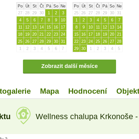
Po
Út
St
Čt
Pá
So
Ne
Po
Út
St
Čt
Pá
So
Ne
27
28
29
30
1
2
3
25
26
27
28
29
30
31
4
5
6
7
8
9
10
1
2
3
4
5
6
7
11
12
13
14
15
16
17
8
9
10
11
12
13
14
18
19
20
21
22
23
24
15
16
17
18
19
20
21
25
26
27
28
29
30
31
22
23
24
25
26
27
28
1
2
3
4
5
6
7
29
30
1
2
3
4
5
Zobrazit další měsíce
togalerie
Mapa
Hodnocení
Objekt
ektu
Wellness chalupa Krkonoše -
 3x 2