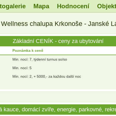
togalerie
Mapa
Hodnocení
Objekt
.
.
.
.
í
Wellness chalupa Krkonoše - Janské L
.
.
.
.
Základní CENÍK - ceny za ubytování
Poznámka k ceně
Min. nocí: 7, týdenní turnus so/so
Min. nocí: 5
Min. nocí: 2, + 5000,- za každou další noc
 kauce, domácí zvíře, energie, parkovné, rekre