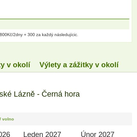
 800Kč/2dny + 300 za každý následujícic.
y v okolí
Výlety a zážitky v okolí
ské Lázně - Černá hora
/ volno
026
Leden 2027
Únor 2027