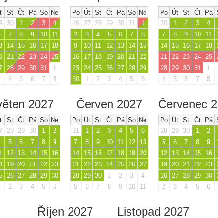
t
St
Čt
Pá
So
Ne
Po
Út
St
Čt
Pá
So
Ne
Po
Út
St
Čt
Pá
9
30
1
2
3
4
26
27
28
29
30
31
1
30
1
2
3
4
6
7
8
9
10
11
2
3
4
5
6
7
8
7
8
9
10
11
3
14
15
16
17
18
9
10
11
12
13
14
15
14
15
16
17
18
0
21
22
23
24
25
16
17
18
19
20
21
22
21
22
23
24
25
7
28
29
30
31
1
23
24
25
26
27
28
29
28
29
30
31
1
3
4
5
6
7
8
30
1
2
3
4
5
6
4
5
6
7
8
věten 2027
Červen 2027
Červenec 
t
St
Čt
Pá
So
Ne
Po
Út
St
Čt
Pá
So
Ne
Po
Út
St
Čt
Pá
7
28
29
30
1
2
31
1
2
3
4
5
6
28
29
30
1
2
4
5
6
7
8
9
7
8
9
10
11
12
13
5
6
7
8
9
1
12
13
14
15
16
14
15
16
17
18
19
20
12
13
14
15
16
8
19
20
21
22
23
21
22
23
24
25
26
27
19
20
21
22
23
5
26
27
28
29
30
28
29
30
1
2
3
4
26
27
28
29
30
1
2
3
4
5
6
5
6
7
8
9
10
11
2
3
4
5
6
Říjen 2027
Listopad 2027