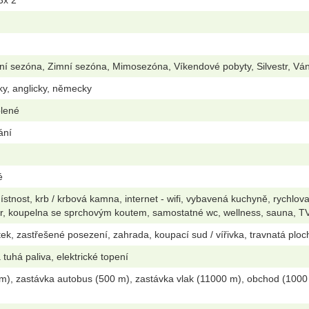
ní sezóna, Zimní sezóna, Mimosezóna, Víkendové pobyty, Silvestr, Vá
ky, anglicky, německy
olené
ání
é
stnost, krb / krbová kamna, internet - wifi, vybavená kuchyně, rychlov
r, koupelna se sprchovým koutem, samostatné wc, wellness, sauna, T
ek, zastřešené posezení, zahrada, koupací sud / vířivka, travnatá plocha
tuhá paliva, elektrické topení
m), zastávka autobus (500 m), zastávka vlak (11000 m), obchod (1000 