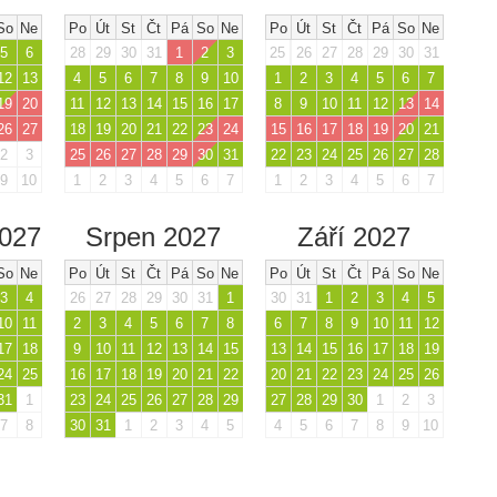
So
Ne
Po
Út
St
Čt
Pá
So
Ne
Po
Út
St
Čt
Pá
So
Ne
5
6
28
29
30
31
1
2
3
25
26
27
28
29
30
31
12
13
4
5
6
7
8
9
10
1
2
3
4
5
6
7
19
20
11
12
13
14
15
16
17
8
9
10
11
12
13
14
26
27
18
19
20
21
22
23
24
15
16
17
18
19
20
21
2
3
25
26
27
28
29
30
31
22
23
24
25
26
27
28
9
10
1
2
3
4
5
6
7
1
2
3
4
5
6
7
2027
Srpen 2027
Září 2027
So
Ne
Po
Út
St
Čt
Pá
So
Ne
Po
Út
St
Čt
Pá
So
Ne
3
4
26
27
28
29
30
31
1
30
31
1
2
3
4
5
10
11
2
3
4
5
6
7
8
6
7
8
9
10
11
12
17
18
9
10
11
12
13
14
15
13
14
15
16
17
18
19
24
25
16
17
18
19
20
21
22
20
21
22
23
24
25
26
31
1
23
24
25
26
27
28
29
27
28
29
30
1
2
3
7
8
30
31
1
2
3
4
5
4
5
6
7
8
9
10