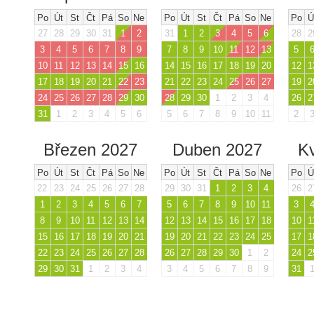
Po
Út
St
Čt
Pá
So
Ne
Po
Út
St
Čt
Pá
So
Ne
Po
Ú
27
28
29
30
31
1
2
31
1
2
3
4
5
6
28
2
3
4
5
6
7
8
9
7
8
9
10
11
12
13
5
10
11
12
13
14
15
16
14
15
16
17
18
19
20
12
1
17
18
19
20
21
22
23
21
22
23
24
25
26
27
19
2
24
25
26
27
28
29
30
28
29
30
1
2
3
4
26
2
31
1
2
3
4
5
6
5
6
7
8
9
10
11
2
Březen 2027
Duben 2027
K
Po
Út
St
Čt
Pá
So
Ne
Po
Út
St
Čt
Pá
So
Ne
Po
Ú
22
23
24
25
26
27
28
29
30
31
1
2
3
4
26
2
1
2
3
4
5
6
7
5
6
7
8
9
10
11
3
8
9
10
11
12
13
14
12
13
14
15
16
17
18
10
1
15
16
17
18
19
20
21
19
20
21
22
23
24
25
17
1
22
23
24
25
26
27
28
26
27
28
29
30
1
2
24
2
29
30
31
1
2
3
4
3
4
5
6
7
8
9
31