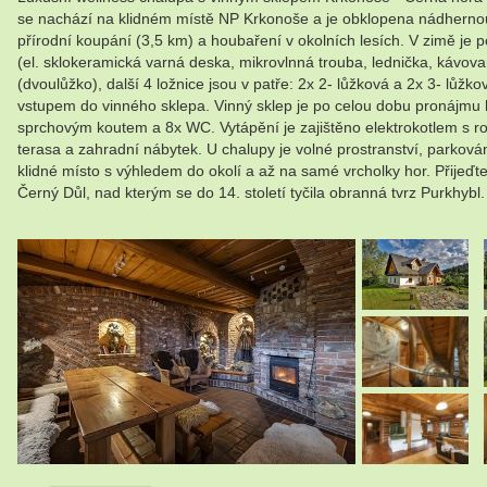
se nachází na klidném místě NP Krkonoše a je obklopena nádhernou ho
přírodní koupání (3,5 km) a houbaření v okolních lesích. V zimě j
(el. sklokeramická varná deska, mikrovlnná trouba, lednička, kávova
(dvoulůžko), další 4 ložnice jsou v patře: 2x 2- lůžková a 2x 3- lůž
vstupem do vinného sklepa. Vinný sklep je po celou dobu pronájmu h
sprchovým koutem a 8x WC. Vytápění je zajištěno elektrokotlem s ro
terasa a zahradní nábytek. U chalupy je volné prostranství, parkov
klidné místo s výhledem do okolí a až na samé vrcholky hor. Přijeď
Černý Důl, nad kterým se do 14. století tyčila obranná tvrz Purkhy
.
.
.