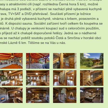
asy s atraktivními cíli (např. rozhledna Černá hora 5 km), možné
 Chalupa má 3 podlaží, v přízemí se nachází plně vybavená kuchyně
uprava, TV+SAT a DVD přehrávač. Součástí přízemí je ložnice
lupy je druhá plně vybavená kuchyně, vinárna s krbem, posezením a
. K dispozici sauna. Sociální zařízení tvoří celkem 6x koupelna se
inárně. U chalupy je venkovní koupací sud s celoročním použitím,
ro příjezd až k chalupě doporučené řetězy. Jedná se o nádherné
pa se nachází poblíž soutoku potoků Čistá a Smrčina v horské obci
 Janské Lázně 6 km. Těšíme se na Vás u nás.
.
.
.
.
.
.
.
.
.