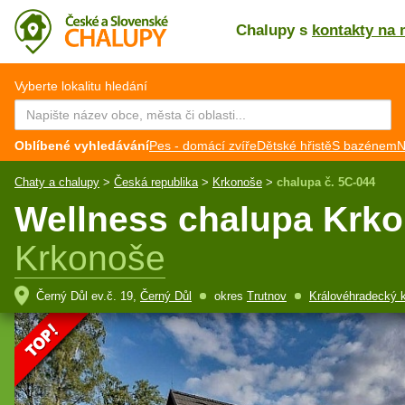
Chalupy s
kontakty na 
CZ
EN
Vyberte lokalitu hledání
Oblíbené vyhledávání
Pes - domácí zvíře
Dětské hřistě
S bazénem
N
Chaty a chalupy
>
Česká republika
>
Krkonoše
>
chalupa č. 5C-044
Wellness chalupa Krko
Krkonoše
Černý Důl ev.č. 19,
Černý Důl
okres
Trutnov
Královéhradecký k