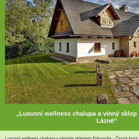
„Luxusní wellness chalupa a vinný sklep
Lázně“
Luxusní wellness chalupa s vinným sklepem Krkonoše - Černá hora