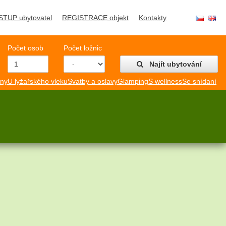
STUP ubytovatel
REGISTRACE objekt
Kontakty
Počet osob
Počet ložnic
Najít ubytování
mny
U lyžařského vleku
Svatby a oslavy
Glamping
S wellness
Se snídaní