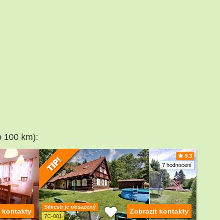
o 100 km):
9.3
7 hodnocení
Silvestr je obsazený
t kontakty
Zobrazit kontakty
7C-001