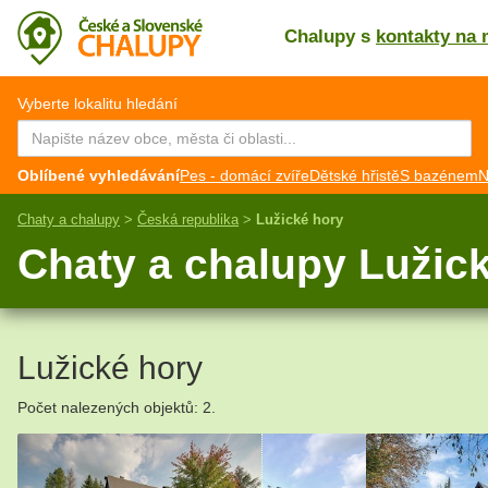
Chalupy s
kontakty na 
CZ
EN
Vyberte lokalitu hledání
Oblíbené vyhledávání
Pes - domácí zvíře
Dětské hřistě
S bazénem
N
Chaty a chalupy
>
Česká republika
>
Lužické hory
Chaty a chalupy Lužic
Lužické hory
Počet nalezených objektů: 2.