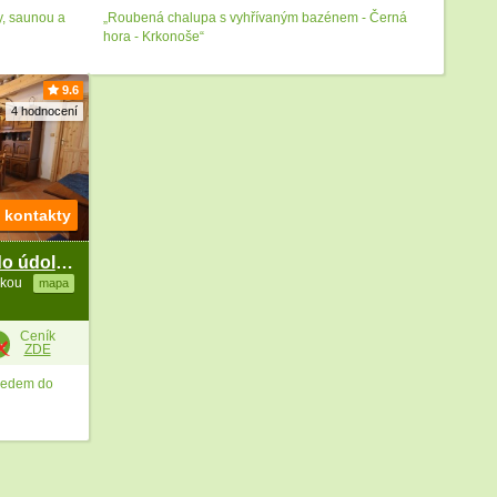
, saunou a
„Roubená chalupa s vyhřívaným bazénem - Černá
hora - Krkonoše“
9.6
4 hodnocení
t kontakty
Roubenka Portášky - výhled do údolí Velké Úpy
žkou
mapa
Ceník
ZDE
hledem do