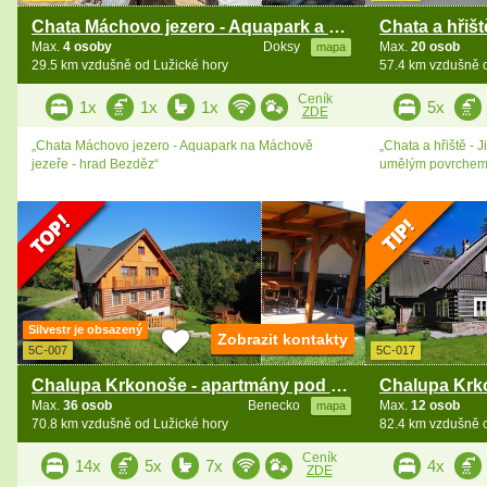
Chata Máchovo jezero - Aquapark a hrad Bezděz
Max.
4 osoby
Doksy
Max.
20 osob
mapa
29.5 km vzdušně od Lužické hory
57.4 km vzdušně 
Ceník
1x
1x
1x
5x
ZDE
„Chata Máchovo jezero - Aquapark na Máchově
„Chata a hřiště - J
jezeře - hrad Bezděz“
umělým povrchem
Silvestr je obsazený
Zobrazit kontakty
5C-007
5C-017
Chalupa Krkonoše - apartmány pod vrchem Žalý
Max.
36 osob
Benecko
Max.
12 osob
mapa
70.8 km vzdušně od Lužické hory
82.4 km vzdušně 
Ceník
14x
5x
7x
4x
ZDE