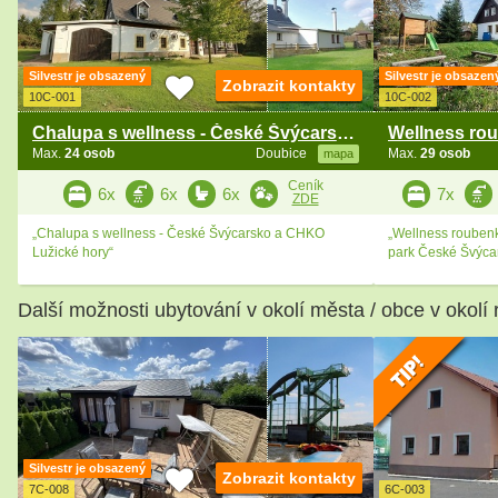
Silvestr je obsazený
Silvestr je obsazen
Zobrazit kontakty
10C-001
10C-002
Chalupa s wellness - České Švýcarsko a Lužické hory
Max.
24 osob
Doubice
Max.
29 osob
mapa
Ceník
6x
6x
6x
7x
ZDE
„Chalupa s wellness - České Švýcarsko a CHKO
„Wellness rouben
Lužické hory“
park České Švýca
Další možnosti ubytování v okolí města / obce v okolí 
Silvestr je obsazený
Zobrazit kontakty
7C-008
6C-003