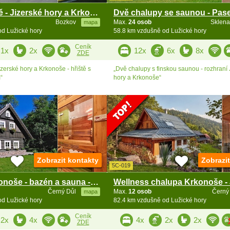
Chata a hřiště - Jizerské hory a Krkonoše
Bozkov
Max.
24 osob
Sklena
mapa
od Lužické hory
58.8 km vzdušně od Lužické hory
Ceník
1x
2x
12x
6x
8x
ZDE
izerské hory a Krkonoše - hřiště s
„Dvě chalupy s finskou saunou - rozhraní 
“
hory a Krkonoše“
Zobrazit kontakty
Zobrazi
5C-019
Chalupa Krkonoše - bazén a sauna - Černá hora
Černý Důl
Max.
12 osob
Černý
mapa
od Lužické hory
82.4 km vzdušně od Lužické hory
Ceník
2x
4x
4x
2x
2x
ZDE