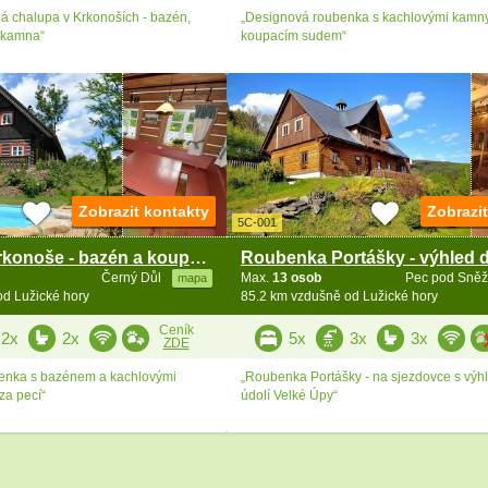
 chalupa v Krkonoších - bazén,
„Designová roubenka s kachlovými kamny
 kamna“
koupacím sudem“
Zobrazit kontakty
Zobrazi
5C-001
Roubenka Krkonoše - bazén a koupací sud
Černý Důl
Max.
13 osob
Pec pod Sně
mapa
od Lužické hory
85.2 km vzdušně od Lužické hory
Ceník
2x
2x
5x
3x
3x
ZDE
enka s bazénem a kachlovými
„Roubenka Portášky - na sjezdovce s vý
za pecí“
údolí Velké Úpy“