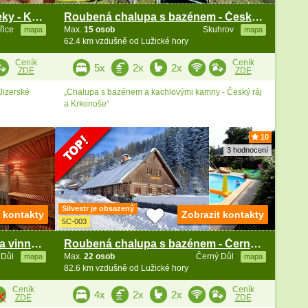
Dvě chalupy se saunou - Paseky - Krkonoše
Roubená chalupa s bazénem - Český ráj
řice
Max.
15 osob
Skuhrov
mapa
mapa
62.4 km vzdušně od Lužické hory
Ceník
Ceník
5x
2x
2x
ZDE
ZDE
Jizerské
„Chalupa s bazénem a kachlovými kamny - Český ráj
a Krkonoše“
10
3 hodnocení
Silvestr je obsazený
t kontakty
Zobrazit kontakty
5C-003
Wellness chalupa Krkonoše - a vinný sklep
Roubená chalupa s bazénem - Černá hora - Krkonoše
 Důl
Max.
22 osob
Černý Důl
mapa
mapa
82.6 km vzdušně od Lužické hory
Ceník
Ceník
4x
2x
2x
ZDE
ZDE