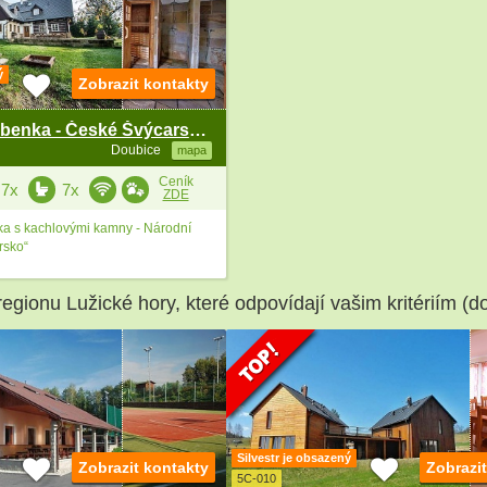
ý
Zobrazit kontakty
Wellness roubenka - České Švýcarsko - Lužické hory
Doubice
mapa
Ceník
7x
7x
ZDE
ka s kachlovými kamny - Národní
rsko“
regionu Lužické hory, které odpovídají vašim kritériím (d
Silvestr je obsazený
Zobrazit kontakty
Zobrazi
5C-010