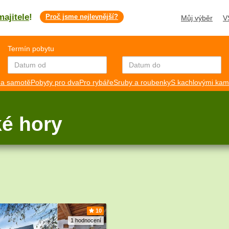
majitele
!
Proč jsme nejlevnější?
Můj výběr
V
Termín pobytu
a samotě
Pobyty pro dva
Pro rybáře
Sruby a roubenky
S kachlovými ka
ké hory
10
1 hodnocení