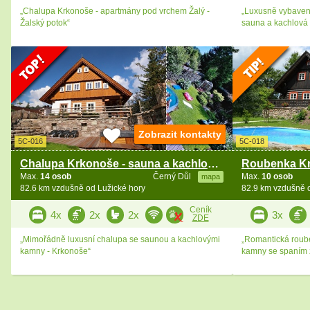
„Chalupa Krkonoše - apartmány pod vrchem Žalý -
„Luxusně vybavená
Žalský potok“
sauna a kachlová
Zobrazit kontakty
5C-016
5C-018
Chalupa Krkonoše - sauna a kachlová kamna
Max.
14 osob
Černý Důl
Max.
10 osob
mapa
82.6 km vzdušně od Lužické hory
82.9 km vzdušně 
Ceník
4x
2x
2x
3x
ZDE
„Mimořádně luxusní chalupa se saunou a kachlovými
„Romantická roub
kamny - Krkonoše“
kamny se spaním 