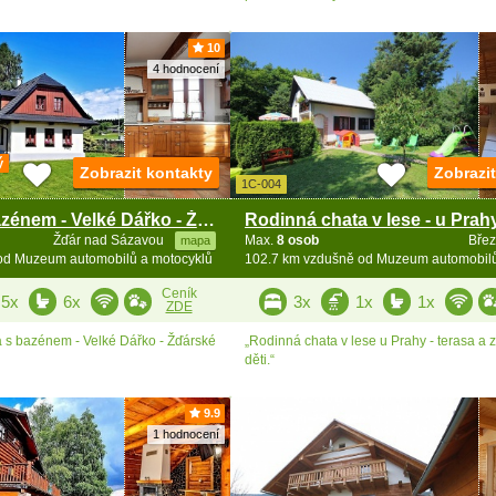
10
4 hodnocení
ý
Zobrazit kontakty
Zobrazi
1C-004
Chalupa s bazénem - Velké Dářko - Žďárské vrchy
Žďár nad Sázavou
Max.
8 osob
Bře
mapa
od Muzeum automobilů a motocyklů
Ceník
5x
6x
3x
1x
1x
ZDE
 s bazénem - Velké Dářko - Žďárské
„Rodinná chata v lese u Prahy - terasa a 
děti.“
9.9
1 hodnocení