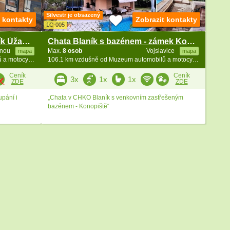
Silvestr je obsazený
t kontakty
Zobrazit kontakty
1C-005
Chata Kralický Sněžník - rybník Úžas - Stříbrnice
Chata Blaník s bazénem - zámek Konopiště
inou
Max.
8 osob
Vojslavice
mapa
mapa
104.2 km vzdušně od Muzeum automobilů a motocyklů
106.1 km vzdušně od Muzeum automobilů a motocyklů
Ceník
Ceník
3x
1x
1x
ZDE
ZDE
upání i
„Chata v CHKO Blaník s venkovním zastřešeným
bazénem - Konopiště“