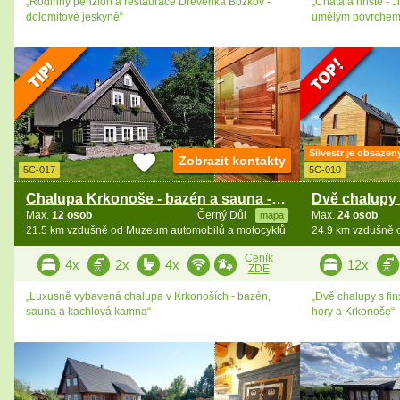
„Rodinný penzion a restaurace Dřevěnka Bozkov -
„Chata a hřiště - J
dolomitové jeskyně“
umělým povrchem
Silvestr je obsazen
Zobrazit kontakty
5C-017
5C-010
Chalupa Krkonoše - bazén a sauna - Černá hora
Max.
12 osob
Černý Důl
Max.
24 osob
mapa
21.5 km vzdušně od Muzeum automobilů a motocyklů
24.9 km vzdušně 
Ceník
4x
2x
4x
12x
ZDE
„Luxusně vybavená chalupa v Krkonoších - bazén,
„Dvě chalupy s fin
sauna a kachlová kamna“
hory a Krkonoše“