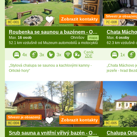
Silvestr je obsazen
Zobrazit kontakty
8C-001
7C-008
Roubenka se saunou a bazénem - Orlické hory
Max.
16 osob
Ohnišov
Max.
4 osoby
mapa
52.1 km vzdušně od Muzeum automobilů a motocyklů
62.3 km vzdušně 
Ceník
4x
3x
3x
1x
ZDE
„Stylová chalupa se saunou a kachlovými kamny -
„Chata Máchovo j
Orlické hory“
jezeře - hrad Bez
Silvestr je obsazený
Zobrazit kontakty
8C-004
8C-005
Srub sauna a vnitřní vířivý bazén - Orlické hory