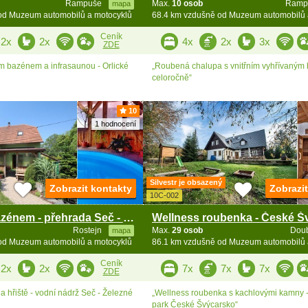
Rampuše
Max.
10 osob
Ramp
mapa
od Muzeum automobilů a motocyklů
68.4 km vzdušně od Muzeum automobilů 
Ceník
2x
2x
4x
2x
3x
ZDE
ím bazénem a infrasaunou - Orlické
„Roubená chalupa s vnitřním vyhřívaným
celoročně“
10
1 hodnocení
Silvestr je obsazený
Zobrazit kontakty
Zobrazi
10C-002
Chalupa s bazénem - přehrada Seč - Železné hory
Rostejn
Max.
29 osob
Dou
mapa
od Muzeum automobilů a motocyklů
86.1 km vzdušně od Muzeum automobilů 
Ceník
2x
2x
7x
7x
7x
ZDE
 hřiště - vodní nádrž Seč - Železné
„Wellness roubenka s kachlovými kamny 
park České Švýcarsko“