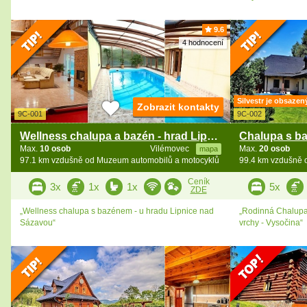
9.6
4 hodnocení
Silvestr je obsazen
Zobrazit kontakty
9C-001
9C-002
Wellness chalupa a bazén - hrad Lipnice nad Sázavou
Max.
10 osob
Vilémovec
Max.
20 osob
mapa
97.1 km vzdušně od Muzeum automobilů a motocyklů
99.4 km vzdušně 
Ceník
3x
1x
1x
5x
ZDE
„Wellness chalupa s bazénem - u hradu Lipnice nad
„Rodinná Chalupa
Sázavou“
vrchy - Vysočina“