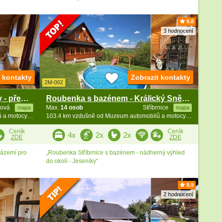
9.8
3 hodnocení
t kontakty
Zobrazit kontakty
2M-002
Rodinná chata v lese - u Prahy - přehrada Vrané
Roubenka s bazénem - Králický Sněžník - Jeseníky
zová
Max.
14 osob
Stříbrnice
mapa
mapa
102.7 km vzdušně od Muzeum automobilů a motocyklů
103.4 km vzdušně od Muzeum automobilů a motocyklů
Ceník
Ceník
4x
2x
2x
ZDE
ZDE
zázemí pro
„Roubenka Stříbrnice s bazénem - nádherný výhled
do okolí - Jeseníky“
9.9
2 hodnocení