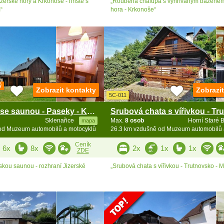
izerské hory a Krkonoše - hřiště s
„Roubená chalupa s vyhřívaným bazénem
“
hora - Krkonoše“
ý
Zobrazit kontakty
Zobrazi
5C-011
Dvě chalupy se saunou - Paseky - Krkonoše
Sklenařice
Max.
8 osob
Horní Staré 
mapa
od Muzeum automobilů a motocyklů
26.3 km vzdušně od Muzeum automobilů 
Ceník
6x
8x
2x
1x
1x
ZDE
skou saunou - rozhraní Jizerské
„Srubová chata s vířivkou - Trutnovsko - 