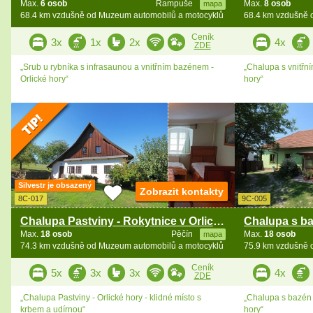
Max.
6 osob
Rampuše
Max.
8 osob
mapa
68.4 km vzdušně od Muzeum automobilů a motocyklů
68.4 km vzdušně 
Ceník
3x
1x
2x
4x
ZDE
„Srub u rybníka s infrasaunou a vnitřním bazénem -
„Chalupa s vnitřn
Orlické hory“
hory“
Silvestr je obsazený
Zobrazit kontakty
8C-017
9C-005
Chalupa Pastviny - Rokytnice v Orlických horách
Max.
18 osob
Pěčín
Max.
18 osob
mapa
74.3 km vzdušně od Muzeum automobilů a motocyklů
75.9 km vzdušně 
Ceník
5x
3x
3x
4x
ZDE
„Chalupa Pastviny - Orlické hory - klidné místo s
„Chalupa s bazén a
krbem a udírnou“
hory“