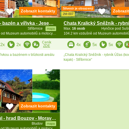
Silvestr je obsazený
Zobrazit kontakty
Zobrazi
2M-007
Horský srub - bazén a vířivka - Jeseníky - Kraličák
Stříbrnice
Max.
16 osob
Hynčice pod Suš
mapa
103.7 km vzdušně od Muzeum automobilů a motocyklů
Ceník
2x
2x
4x
5x
5x
ZDE
řivkou a bazénem v blízkosti areálu
„Chata Kralický Sněžník - rybník Úžas (ko
kajak) - Stříbrnice“
Zobrazit kontakty
Chata Vlčí Důl - hrad Bouzov - Morava - Jeseníky
Bludov
mapa
115.7 km vzdušně od Muzeum automobilů a motocyklů