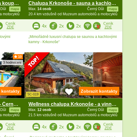
Roubenka Krkonoše - bazén a koupací sud
Chalupa Krkonoše - sauna a kachlová kamna
 Důl
Max.
14 osob
Černý Důl
mapa
mapa
a motocyklů
20.4 km vzdušně od Muzeum automobilů a motocyklů
Ceník
Ceník
4x
2x
2x
ZDE
ZDE
lovými
„Mimořádně luxusní chalupa se saunou a kachlovými
kamny - Krkonoše“
10
3 hodnocení
t kontakty
Zobrazit kontakty
5C-019
Roubená chalupa s bazénem - Černá hora - Krkonoše
Wellness chalupa Krkonoše - a vinný sklep
 Důl
Max.
12 osob
Černý Důl
mapa
mapa
a motocyklů
21.5 km vzdušně od Muzeum automobilů a motocyklů
Ceník
Ceník
4x
2x
2x
ZDE
ZDE