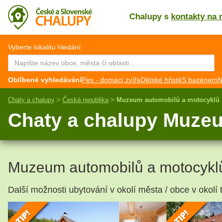
Chalupy s
kontakty na 
CZ
EN
Vyberte lokalitu hledání
Oblíbené vyhledávání
Pes - domácí zvíře
Dětské hřistě
S bazénem
N
Chaty a chalupy
>
Česká republika
>
Muzeum automobilů a motocyklů
Chaty a chalupy Muze
Muzeum automobilů a motocykl
Další možnosti ubytování v okolí města / obce v okolí