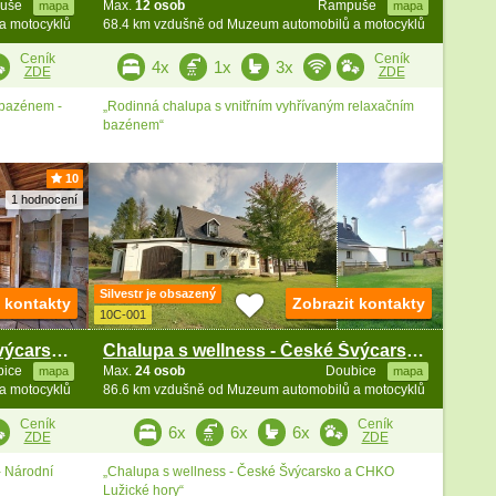
uše
Max.
12 osob
Rampuše
mapa
mapa
a motocyklů
68.4 km vzdušně od Muzeum automobilů a motocyklů
Ceník
Ceník
4x
1x
3x
ZDE
ZDE
 bazénem -
„Rodinná chalupa s vnitřním vyhřívaným relaxačním
bazénem“
10
1 hodnocení
Silvestr je obsazený
t kontakty
Zobrazit kontakty
10C-001
Wellness roubenka - České Švýcarsko - Lužické hory
Chalupa s wellness - České Švýcarsko a Lužické hory
bice
Max.
24 osob
Doubice
mapa
mapa
a motocyklů
86.6 km vzdušně od Muzeum automobilů a motocyklů
Ceník
Ceník
6x
6x
6x
ZDE
ZDE
- Národní
„Chalupa s wellness - České Švýcarsko a CHKO
Lužické hory“