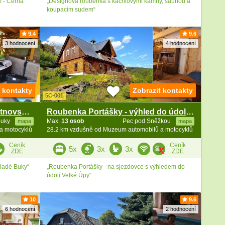
 - Černá
„Designová roubenka s kachlovými kamny, saunou a
koupacím sudem“
9.4
9.6
3 hodnocení
4 hodnocení
t kontakty
Zobrazit kontakty
5C-001
Srubová chata s vířivkou - Trutnovsko - Mladé Buky
Roubenka Portášky - výhled do údolí Velké Úpy
Buky
Max.
13 osob
Pec pod Sněžkou
mapa
mapa
a motocyklů
28.2 km vzdušně od Muzeum automobilů a motocyklů
Ceník
Ceník
5x
3x
3x
ZDE
ZDE
Mladé Buky“
„Roubenka Portášky - na sjezdovce s výhledem do
údolí Velké Úpy“
10
9.6
6 hodnocení
2 hodnocení