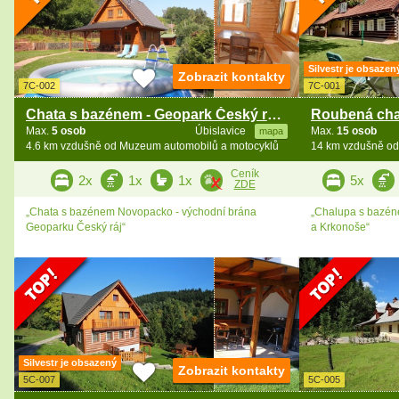
Silvestr je obsazen
Zobrazit kontakty
7C-002
7C-001
Chata s bazénem - Geopark Český ráj - Novopacko
Max.
5 osob
Úbislavice
Max.
15 osob
mapa
4.6 km vzdušně od Muzeum automobilů a motocyklů
14 km vzdušně od
Ceník
2x
1x
1x
5x
ZDE
„Chata s bazénem Novopacko - východní brána
„Chalupa s bazén
Geoparku Český ráj“
a Krkonoše“
Silvestr je obsazený
Zobrazit kontakty
5C-007
5C-005