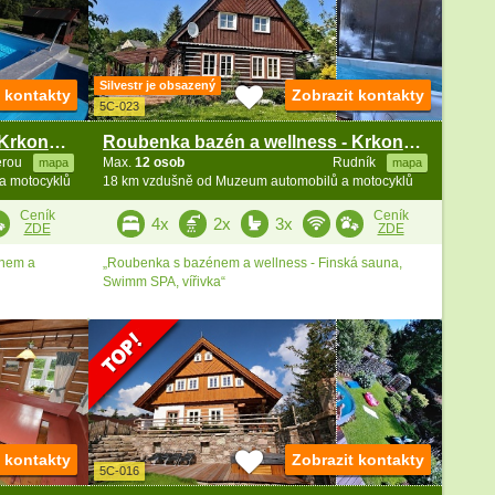
Silvestr je obsazený
t kontakty
Zobrazit kontakty
5C-023
Chata s bazénem - Výhled na Krkonoše - Benecko
Roubenka bazén a wellness - Krkonošský národní park
erou
Max.
12 osob
Rudník
mapa
mapa
a motocyklů
18 km vzdušně od Muzeum automobilů a motocyklů
Ceník
Ceník
4x
2x
3x
ZDE
ZDE
énem a
„Roubenka s bazénem a wellness - Finská sauna,
Swimm SPA, vířivka“
t kontakty
Zobrazit kontakty
5C-016