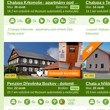
Chalupa Krkonoše - apartmány pod vrchem Žalý
Max.
36 osob
Benecko
Max.
14 osob
mapa
18.2 km vzdušně od Muzeum automobilů a motocyklů
19.1 km vzdušně 
Ceník
14x
5x
7x
6x
ZDE
„Chalupa Krkonoše - apartmány pod vrchem Žalý -
„Luxusní chalupa 
Žalský potok“
Krkonoše“
Zobrazit kontakty
6C-004
6C-003
Penzion Dřevěnka Bozkov - dolomitové jeskyně
Max.
22 osob
Bozkov
Max.
20 osob
mapa
20.7 km vzdušně od Muzeum automobilů a motocyklů
20.9 km vzdušně 
Ceník
6x
6x
6x
5x
ZDE