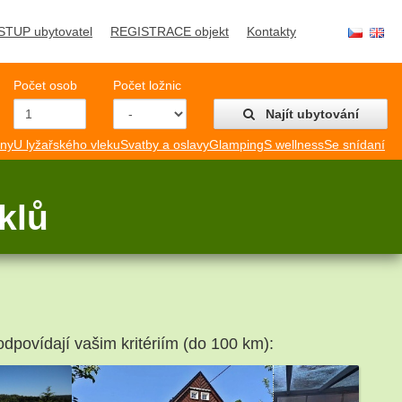
STUP ubytovatel
REGISTRACE objekt
Kontakty
Počet osob
Počet ložnic
Najít ubytování
mny
U lyžařského vleku
Svatby a oslavy
Glamping
S wellness
Se snídaní
klů
odpovídají vašim kritériím (do 100 km):