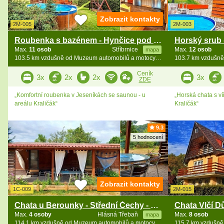
Zobrazit kontakty
2M-005
2M-003
Roubenka s bazénem - Hynčice pod Sušinou
Max.
11 osob
Stříbrnice
Max.
12 osob
mapa
103.5 km vzdušně od Muzeum automobilů a motocyklů
Ceník
3x
2x
2x
3x
ZDE
„Komfortní roubenka v Jeseníkách se saunou - u
„Horská chata s ví
areálu Kraličák“
Kraličák“
9.3
5 hodnocení
Zobrazit kontakty
1C-009
2M-015
Chata u Berounky - Střední Čechy - Karlštejn
Max.
4 osoby
Hlásná Třebaň
Max.
8 osob
mapa
114.1 km vzdušně od Muzeum automobilů a motocyklů