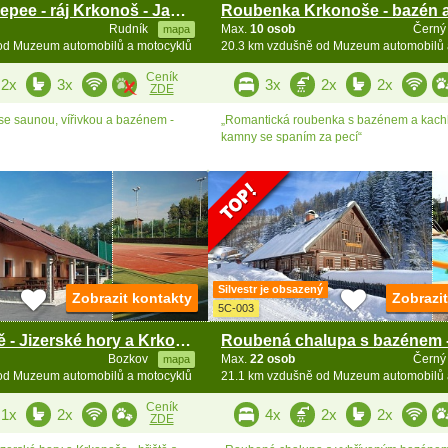
Chalupa s Teepee - ráj Krkonoš - Janské Lázně
Rudník
Max.
10 osob
Černý
mapa
od Muzeum automobilů a motocyklů
20.3 km vzdušně od Muzeum automobilů 
Ceník
2x
3x
3x
2x
2x
ZDE
se saunou, vířivkou a bazénem -
„Romantická roubenka s bazénem a kach
kamny se spaním za pecí“
Silvestr je obsazený
Zobrazit kontakty
Zobrazi
5C-003
Chata a hřiště - Jizerské hory a Krkonoše
Bozkov
Max.
22 osob
Černý
mapa
od Muzeum automobilů a motocyklů
21.1 km vzdušně od Muzeum automobilů 
Ceník
1x
2x
4x
2x
2x
ZDE