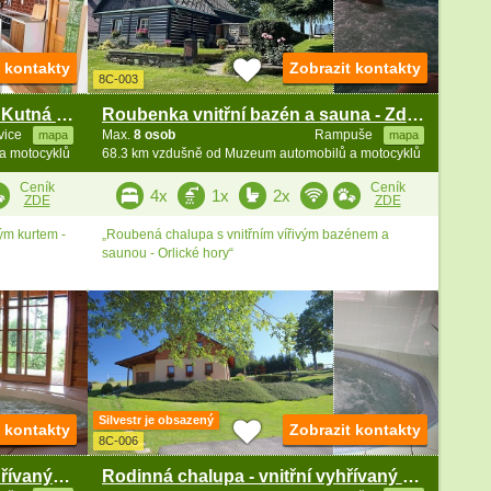
t kontakty
Zobrazit kontakty
8C-003
Chalupa s bazénem - Čáslav - Kutná Hora
Roubenka vnitřní bazén a sauna - Zdobnice
vice
Max.
8 osob
Rampuše
mapa
mapa
a motocyklů
68.3 km vzdušně od Muzeum automobilů a motocyklů
Ceník
Ceník
4x
1x
2x
ZDE
ZDE
ým kurtem -
„Roubená chalupa s vnitřním vířivým bazénem a
saunou - Orlické hory“
Silvestr je obsazený
t kontakty
Zobrazit kontakty
8C-006
Roubená chalupa - vnitřní vyhřívaný bazén - Zdobnice
Rodinná chalupa - vnitřní vyhřívaný bazén - Zdobnice