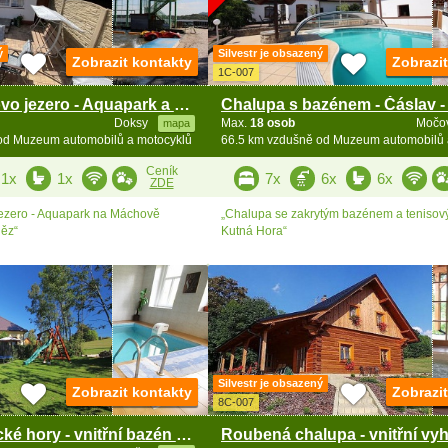
ý
Silvestr je obsazený
Zobrazit kontakty
Zobrazi
1C-007
Chata Máchovo jezero - Aquapark a hrad Bezděz
Doksy
Max.
18 osob
Močo
mapa
od Muzeum automobilů a motocyklů
66.5 km vzdušně od Muzeum automobilů 
Ceník
1x
1x
7x
6x
6x
ZDE
ezero - Aquapark na Máchově
„Chalupa se zakrytým bazénem a tenisov
děz“
Kutná Hora“
Silvestr je obsazený
Zobrazit kontakty
Zobrazi
8C-007
Chalupa Orlické hory - vnitřní bazén - Zdobnice