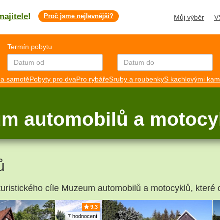
majitele
!
Proč jsme nejlevnější?
Můj výběr
V
Termín pobytu
a samotě
Pobyty pro dva
Pro rybáře
Sruby a roubenky
S kachlovými ka
um automobilů a motocy
ů
 turistického cíle Muzeum automobilů a motocyklů, které 
9.3
7 hodnocení