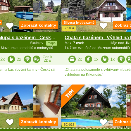
ý
Silvestr je obsazený
Zobrazit kontakty
Zobrazi
5C-004
Roubená chalupa s bazénem - Český ráj
Skuhrov
Max.
7 osob
Háje nad Jiz
mapa
 Muzeum automobilů a motocyklů
14.7 km vzdušně od Muzeum automobilů 
Ceník
2x
2x
2x
1x
1x
ZDE
em a kachlovými kamny - Český ráj
„Chata na polosamotě s vyhřívaným baz
výhledem na Krkonoše.“
Zobrazit kontakty
Zobrazi
5C-018