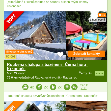
„Mimořádně luxusní chalupa se saunou a kachlovými kamny -
Krkonoše“
10
3 hodnocení
Silvestr je obsazený
Zobrazit kontakty
5C-003
Roubená chalupa s bazénem - Černá hora -
Krkonoše
Max.
22 osob
Černý Důl
mapa
79.6 km vzdušně od Radvanecký rybník - Radvanec
Ceník
4x
2x
2x
ZDE
„Roubená chalupa s vyhřívaným bazénem - Černá hora - Krkonoše“