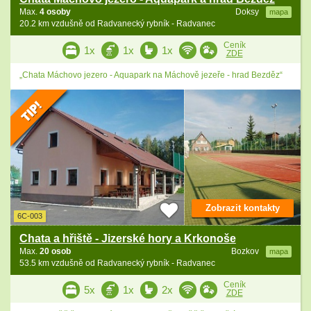
Max.
4 osoby
Doksy
mapa
20.2 km vzdušně od Radvanecký rybník - Radvanec
Ceník
1x
1x
1x
ZDE
„Chata Máchovo jezero - Aquapark na Máchově jezeře - hrad Bezděz“
Zobrazit kontakty
6C-003
Chata a hřiště - Jizerské hory a Krkonoše
Max.
20 osob
Bozkov
mapa
53.5 km vzdušně od Radvanecký rybník - Radvanec
Ceník
5x
1x
2x
ZDE