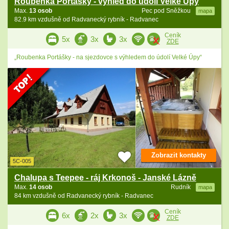
Roubenka Portášky - výhled do údolí Velké Úpy
Max.
13 osob
Pec pod Sněžkou
mapa
82.9 km vzdušně od Radvanecký rybník - Radvanec
Ceník
5x
3x
3x
ZDE
„Roubenka Portášky - na sjezdovce s výhledem do údolí Velké Úpy“
Zobrazit kontakty
5C-005
Chalupa s Teepee - ráj Krkonoš - Janské Lázně
Max.
14 osob
Rudník
mapa
84 km vzdušně od Radvanecký rybník - Radvanec
Ceník
6x
2x
3x
ZDE