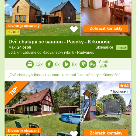
Silvestr je obsazený
Zobrazit kontakty
5C-010
Dvě chalupy se saunou - Paseky - Krkonoše
Max.
24 osob
Sklenařice
mapa
56.1 km vzdušně od Radvanecký rybník - Radvanec
Ceník
12x
6x
8x
ZDE
„Dvě chalupy s finskou saunou - rozhraní Jizerské hory a Krkonoše“
9.3
7 hodnocení
Silvestr je obsazený
Zobrazit kontakty