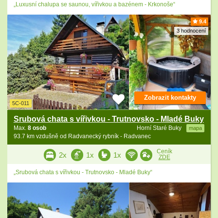
„Luxusní chalupa se saunou, vířivkou a bazénem - Krkonoše“
9.4
3 hodnocení
Zobrazit kontakty
5C-011
Srubová chata s vířivkou - Trutnovsko - Mladé Buky
Max.
8 osob
Horní Staré Buky
mapa
93.7 km vzdušně od Radvanecký rybník - Radvanec
Ceník
2x
1x
1x
ZDE
„Srubová chata s vířivkou - Trutnovsko - Mladé Buky“