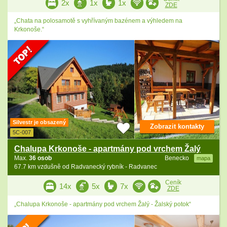
2x
1x
1x
ZDE
„Chata na polosamotě s vyhřívaným bazénem a výhledem na
Krkonoše.“
Silvestr je obsazený
Zobrazit kontakty
5C-007
Chalupa Krkonoše - apartmány pod vrchem Žalý
Max.
36 osob
Benecko
mapa
67.7 km vzdušně od Radvanecký rybník - Radvanec
Ceník
14x
5x
7x
ZDE
„Chalupa Krkonoše - apartmány pod vrchem Žalý - Žalský potok“