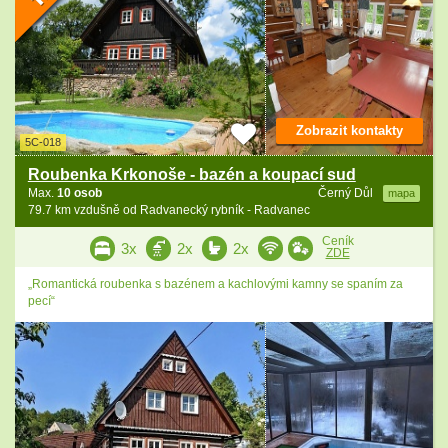
Zobrazit kontakty
5C-018
Roubenka Krkonoše - bazén a koupací sud
Max.
10 osob
Černý Důl
mapa
79.7 km vzdušně od Radvanecký rybník - Radvanec
Ceník
3x
2x
2x
ZDE
„Romantická roubenka s bazénem a kachlovými kamny se spaním za
pecí“