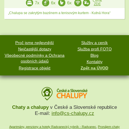
Ceník
7x
6x
6x
ZDE
„Chalupa se zakrytým bazénem a tenisovým kurtem - Kutná Hora“
Proč jsme nejlevnější
Služby a ceník
Nejčastější dotazy
Služba profi FOTO
Všeobecné podmínky a Ochrana
Blog
osobních údajů
Kontakty
Registrace objekt
Zpět na ÚVOD
Chaty a chalupy
v České a Slovenské republice
E-mail:
info@cs-chalupy.cz
Apartmány, penziony a hotely Radvanecký rybník - Radvanec
,
Pronájem chaty