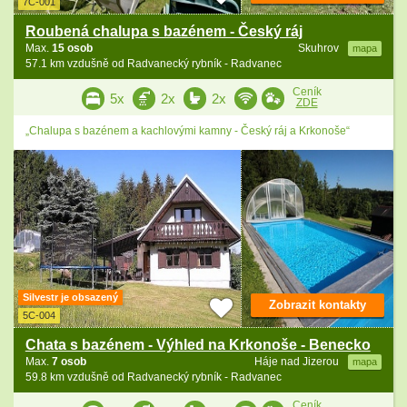
7C-001
Roubená chalupa s bazénem - Český ráj
Max.
15 osob
Skuhrov
mapa
57.1 km vzdušně od Radvanecký rybník - Radvanec
Ceník
5x
2x
2x
ZDE
„Chalupa s bazénem a kachlovými kamny - Český ráj a Krkonoše“
Silvestr je obsazený
Zobrazit kontakty
5C-004
Chata s bazénem - Výhled na Krkonoše - Benecko
Max.
7 osob
Háje nad Jizerou
mapa
59.8 km vzdušně od Radvanecký rybník - Radvanec
Ceník