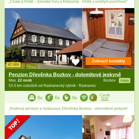
„Chata a hřiště - Jizerské hory a Krkonoše - hřiště s umělým povrchem“
Zobrazit kontakty
6C-004
Penzion Dřevěnka Bozkov - dolomitové jeskyně
Max.
22 osob
Bozkov
mapa
53.5 km vzdušně od Radvanecký rybník - Radvanec
Ceník
6x
6x
6x
ZDE
„Rodinný penzion a restaurace Dřevěnka Bozkov - dolomitové jeskyně“