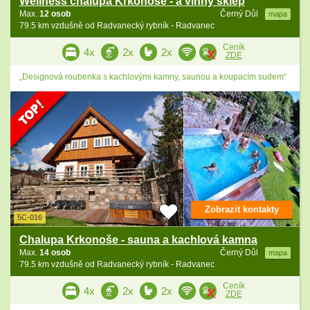
Wellness chalupa Krkonoše - a vinný sklep
Max.
12 osob
Černý Důl
mapa
79.5 km vzdušně od Radvanecký rybník - Radvanec
Ceník
4x
2x
2x
ZDE
„Designová roubenka s kachlovými kamny, saunou a koupacím sudem“
Zobrazit kontakty
5C-016
Chalupa Krkonoše - sauna a kachlová kamna
Max.
14 osob
Černý Důl
mapa
79.5 km vzdušně od Radvanecký rybník - Radvanec
Ceník
4x
2x
2x
ZDE