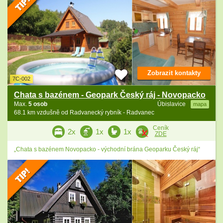
Zobrazit kontakty
7C-002
Chata s bazénem - Geopark Český ráj - Novopacko
Max.
5 osob
Úbislavice
mapa
68.1 km vzdušně od Radvanecký rybník - Radvanec
Ceník
2x
1x
1x
ZDE
„Chata s bazénem Novopacko - východní brána Geoparku Český ráj“