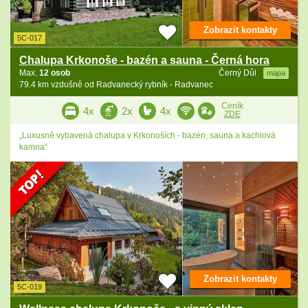
Zobrazit kontakty
5C-017
Chalupa Krkonoše - bazén a sauna - Černá hora
Max.
12 osob
Černý Důl
mapa
79.4 km vzdušně od Radvanecký rybník - Radvanec
Ceník
4x
2x
4x
ZDE
„Luxusně vybavená chalupa v Krkonoších - bazén, sauna a kachlová
kamna“
Zobrazit kontakty
5C-019