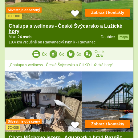
Silvestr je obsazený
Zobrazit kontakty
10C-001
Chalupa s wellness - České Švýcarsko a Lužické
hory
Max.
24 osob
Doubice
mapa
18.4 km vzdušně od Radvanecký rybník - Radvanec
Ceník
6x
6x
6x
ZDE
„Chalupa s wellness - České Švýcarsko a CHKO Lužické hory“
Silvestr je obsazený
Zobrazit kontakty
7C-008
Chata Máchovo jezero - Aquapark a hrad Bezděz