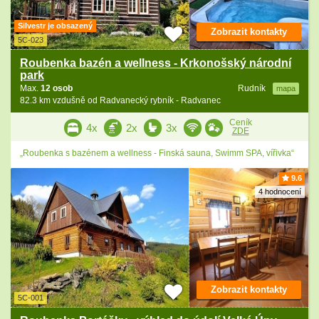
Silvestr je obsazený
Zobrazit kontakty
5C-023
Roubenka bazén a wellness - Krkonošský národní
park
Max.
12 osob
Rudník
mapa
82.3 km vzdušně od Radvanecký rybník - Radvanec
Ceník
4x
2x
3x
ZDE
„Roubenka s bazénem a wellness - Finská sauna, Swimm SPA, vířivka“
9.6
4 hodnocení
Zobrazit kontakty
5C-001