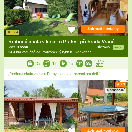
Zobrazit kontakty
1C-004
Rodinná chata v lese - u Prahy - přehrada Vrané
Max.
8 osob
Březová
mapa
94.4 km vzdušně od Radvanecký rybník - Radvanec
Ceník
3x
1x
1x
ZDE
„Rodinná chata v lese u Prahy - terasa a zázemí pro děti.“
9.3
5 hodnocení
Zobrazit kontakty