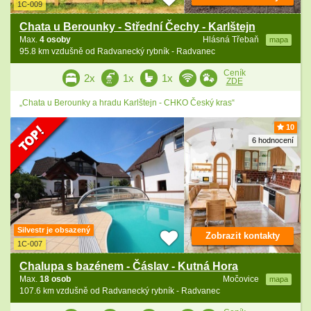
1C-009
Chata u Berounky - Střední Čechy - Karlštejn
Max.
4 osoby
Hlásná Třebaň
mapa
95.8 km vzdušně od Radvanecký rybník - Radvanec
Ceník
2x
1x
1x
ZDE
„Chata u Berounky a hradu Karlštejn - CHKO Český kras“
10
6 hodnocení
Silvestr je obsazený
Zobrazit kontakty
1C-007
Chalupa s bazénem - Čáslav - Kutná Hora
Max.
18 osob
Močovice
mapa
107.6 km vzdušně od Radvanecký rybník - Radvanec