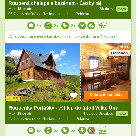
Roubená chalupa s bazénem - Český ráj
Max.
15 osob
Skuhrov
mapa
95.7 km vzdušně od Restaurace a chata Polanka
Ceník
5x
2x
2x
ZDE
„Chalupa s bazénem a kachlovými kamny - Český ráj a Krkonoše“
9.6
4 hodnocení
Zobrazit kontakty
5C-001
Roubenka Portášky - výhled do údolí Velké Úpy
Max.
13 osob
Pec pod Sněžkou
mapa
97.6 km vzdušně od Restaurace a chata Polanka
Ceník
5x
3x
3x
ZDE