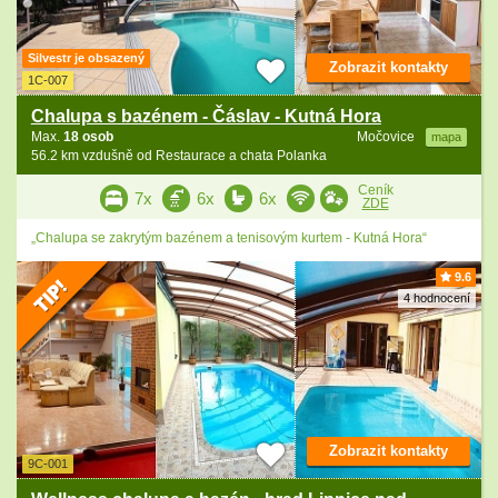
Silvestr je obsazený
Zobrazit kontakty
1C-007
Chalupa s bazénem - Čáslav - Kutná Hora
Max.
18 osob
Močovice
mapa
56.2 km vzdušně od Restaurace a chata Polanka
Ceník
7x
6x
6x
ZDE
„Chalupa se zakrytým bazénem a tenisovým kurtem - Kutná Hora“
9.6
4 hodnocení
Zobrazit kontakty
9C-001