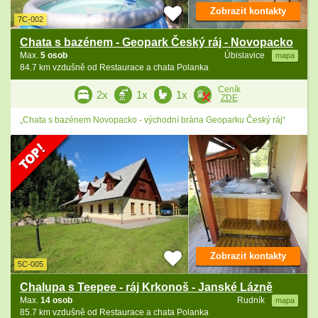
Zobrazit kontakty
7C-002
Chata s bazénem - Geopark Český ráj - Novopacko
Max.
5 osob
Úbislavice
mapa
84.7 km vzdušně od Restaurace a chata Polanka
Ceník
2x
1x
1x
ZDE
„Chata s bazénem Novopacko - východní brána Geoparku Český ráj“
Zobrazit kontakty
5C-005
Chalupa s Teepee - ráj Krkonoš - Janské Lázně
Max.
14 osob
Rudník
mapa
85.7 km vzdušně od Restaurace a chata Polanka