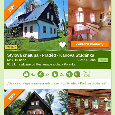
Zobrazit kontakty
2M-022
Stylová chalupa - Praděd - Karlova Studánka
Max.
16 osob
Suchá Rudná
mapa
91.3 km vzdušně od Restaurace a chata Polanka
Ceník
4x
2x
2x
ZDE
„Stylová chalupa v samém srdci Jeseníků - Praděd - Karlova Studánka“