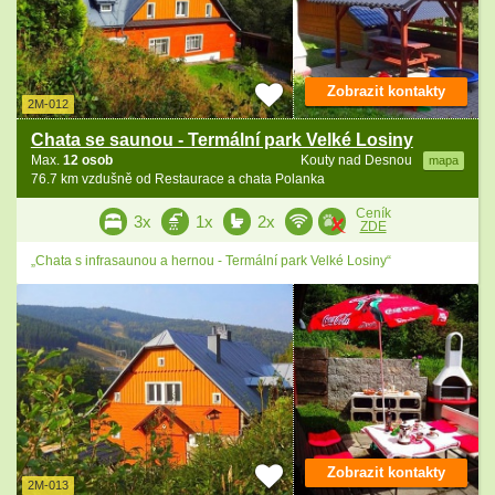
Zobrazit kontakty
2M-012
Chata se saunou - Termální park Velké Losiny
Max.
12 osob
Kouty nad Desnou
mapa
76.7 km vzdušně od Restaurace a chata Polanka
Ceník
3x
1x
2x
ZDE
„Chata s infrasaunou a hernou - Termální park Velké Losiny“
Zobrazit kontakty
2M-013