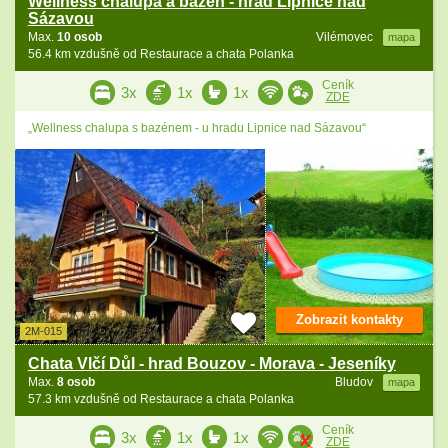
Wellness chalupa a bazén - hrad Lipnice nad
Sázavou
Max.
10 osob
Vilémovec
mapa
56.4 km vzdušně od Restaurace a chata Polanka
Ceník
3x
1x
1x
ZDE
„Wellness chalupa s bazénem - u hradu Lipnice nad Sázavou“
Zobrazit kontakty
2M-015
Chata Vlčí Důl - hrad Bouzov - Morava - Jeseníky
Max.
8 osob
Bludov
mapa
57.3 km vzdušně od Restaurace a chata Polanka
Ceník
3x
1x
1x
ZDE