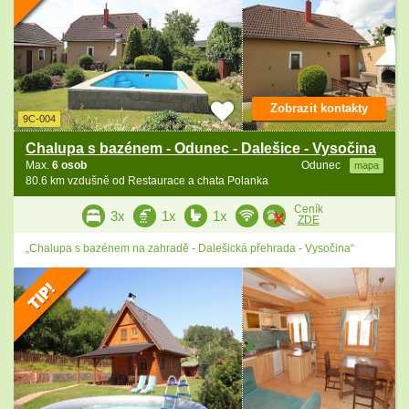
Zobrazit kontakty
9C-004
Chalupa s bazénem - Odunec - Dalešice - Vysočina
Max.
6 osob
Odunec
mapa
80.6 km vzdušně od Restaurace a chata Polanka
Ceník
3x
1x
1x
ZDE
„Chalupa s bazénem na zahradě - Dalešická přehrada - Vysočina“