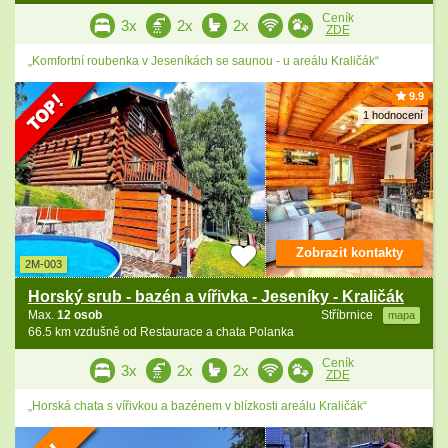
Ceník
3x
2x
2x
ZDE
„Komfortní roubenka v Jeseníkách se saunou - u areálu Kraličák“
9.9
1 hodnocení
Zobrazit kontakty
2M-003
Horský srub - bazén a vířivka - Jeseníky - Kraličák
Max.
12 osob
Stříbrnice
mapa
66.5 km vzdušně od Restaurace a chata Polanka
Ceník
3x
2x
2x
ZDE
„Horská chata s vířivkou a bazénem v blízkosti areálu Kraličák“