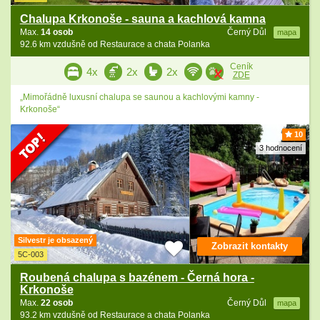
Chalupa Krkonoše - sauna a kachlová kamna
Max.
14 osob
Černý Důl
mapa
92.6 km vzdušně od Restaurace a chata Polanka
Ceník
4x
2x
2x
ZDE
„Mimořádně luxusní chalupa se saunou a kachlovými kamny -
Krkonoše“
10
3 hodnocení
Silvestr je obsazený
Zobrazit kontakty
5C-003
Roubená chalupa s bazénem - Černá hora -
Krkonoše
Max.
22 osob
Černý Důl
mapa
93.2 km vzdušně od Restaurace a chata Polanka