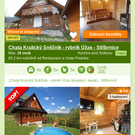
Silvestr je obsazený
Zobrazit kontakty
2M-007
Chata Kralický Sněžník - rybník Úžas - Stříbrnice
Max.
16 osob
Hynčice pod Sušinou
mapa
65.2 km vzdušně od Restaurace a chata Polanka
Ceník
4x
5x
5x
ZDE
„Chata Kralický Sněžník - rybník Úžas (koupání i kajak) - Stříbrnice“
9.8
3 hodnocení