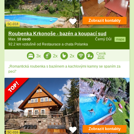
Zobrazit kontakty
5C-018
Roubenka Krkonoše - bazén a koupací sud
Max.
10 osob
Černý Důl
mapa
92.2 km vzdušně od Restaurace a chata Polanka
Ceník
3x
2x
2x
ZDE
„Romantická roubenka s bazénem a kachlovými kamny se spaním za
pecí“
Zobrazit kontakty
5C-016