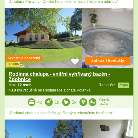
„Chalupa Pastviny - Orlické hory - klidné místo s krbem a udírnou“
Silvestr je obsazený
Zobrazit kontakty
8C-006
Rodinná chalupa - vnitřní vyhřívaný bazén -
Zdobnice
Max.
12 osob
Rampuše
mapa
43.9 km vzdušně od Restaurace a chata Polanka
Ceník
4x
1x
3x
ZDE
„Rodinná chalupa s vnitřním vyhřívaným relaxačním bazénem“