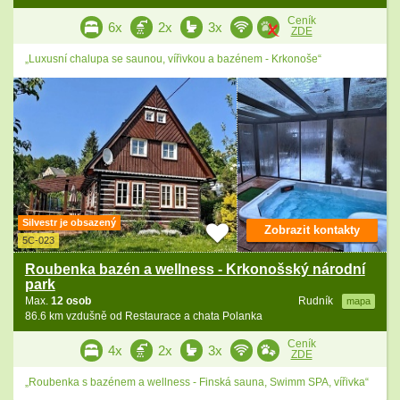
Ceník
6x
2x
3x
ZDE
„Luxusní chalupa se saunou, vířivkou a bazénem - Krkonoše“
Silvestr je obsazený
Zobrazit kontakty
5C-023
Roubenka bazén a wellness - Krkonošský národní
park
Max.
12 osob
Rudník
mapa
86.6 km vzdušně od Restaurace a chata Polanka
Ceník
4x
2x
3x
ZDE
„Roubenka s bazénem a wellness - Finská sauna, Swimm SPA, vířivka“