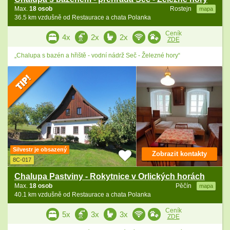
Max.
18 osob
Rostejn
mapa
36.5 km vzdušně od Restaurace a chata Polanka
Ceník
4x
2x
2x
ZDE
„Chalupa s bazén a hřiště - vodní nádrž Seč - Železné hory“
Silvestr je obsazený
Zobrazit kontakty
8C-017
Chalupa Pastviny - Rokytnice v Orlických horách
Max.
18 osob
Pěčín
mapa
40.1 km vzdušně od Restaurace a chata Polanka
Ceník
5x
3x
3x
ZDE