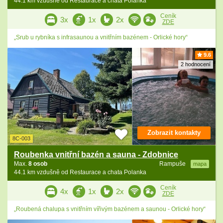
44.1 km vzdušně od Restaurace a chata Polanka
Ceník
3x
1x
2x
ZDE
„Srub u rybníka s infrasaunou a vnitřním bazénem - Orlické hory“
9.6
2 hodnocení
Zobrazit kontakty
8C-003
Roubenka vnitřní bazén a sauna - Zdobnice
Max.
8 osob
Rampuše
mapa
44.1 km vzdušně od Restaurace a chata Polanka
Ceník
4x
1x
2x
ZDE
„Roubená chalupa s vnitřním vířivým bazénem a saunou - Orlické hory“