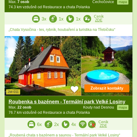
Max.
7 osob
Čechočovice
mapa
74.3 km vzdušně od Restaurace a chata Polanka
Ceník
3x
1x
1x
ZDE
„Chata Vysočina - les, rybník, houbaření a turistika na Třebíčsku“
Zobrazit kontakty
2M-011
Roubenka s bazénem - Termální park Velké Losiny
Max.
22 osob
Kouty nad Desnou
mapa
76.7 km vzdušně od Restaurace a chata Polanka
Ceník
6x
2x
4x
ZDE
„Roubená chata s bazénem a saunou - Termální park Velké Losiny“