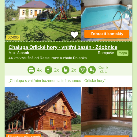
Zobrazit kontakty
8C-005
Chalupa Orlické hory - vnitřní bazén - Zdobnice
Max.
8 osob
Rampuše
mapa
44 km vzdušně od Restaurace a chata Polanka
Ceník
4x
2x
2x
ZDE
„Chalupa s vnitřním bazénem a infrasaunou - Orlické hory“
Silvestr je obsazený