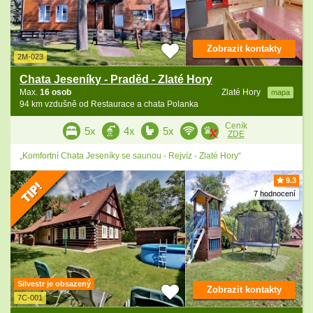
Zobrazit kontakty
2M-023
Chata Jeseníky - Praděd - Zlaté Hory
Max.
16 osob
Zlaté Hory
mapa
94 km vzdušně od Restaurace a chata Polanka
Ceník
5x
4x
5x
ZDE
„Komfortní Chata Jeseníky se saunou - Rejvíz - Zlaté Hory“
9.3
7 hodnocení
Silvestr je obsazený
Zobrazit kontakty
7C-001