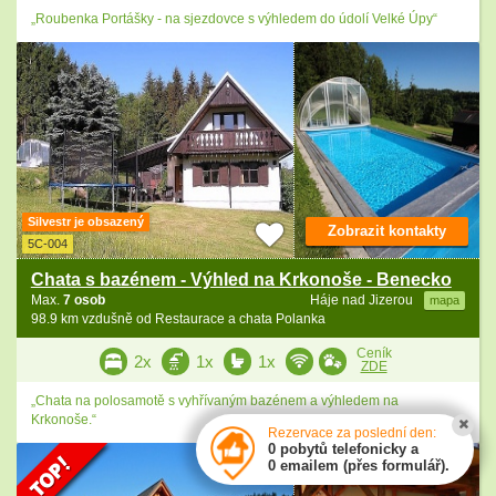
„Roubenka Portášky - na sjezdovce s výhledem do údolí Velké Úpy“
Silvestr je obsazený
Zobrazit kontakty
5C-004
Chata s bazénem - Výhled na Krkonoše - Benecko
Max.
7 osob
Háje nad Jizerou
mapa
98.9 km vzdušně od Restaurace a chata Polanka
Ceník
2x
1x
1x
ZDE
„Chata na polosamotě s vyhřívaným bazénem a výhledem na
Krkonoše.“
Rezervace za poslední den:
0 pobytů telefonicky a
0 emailem (přes formulář).