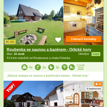
Zobrazit kontakty
8C-001
Roubenka se saunou a bazénem - Orlické hory
Max.
16 osob
Ohnišov
mapa
53.8 km vzdušně od Restaurace a chata Polanka
Ceník
4x
3x
3x
ZDE
„Stylová chalupa se saunou a kachlovými kamny - Orlické hory“
10
6 hodnocení