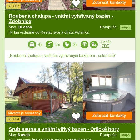
Zobrazit kontakty
8C-007
Roubená chalupa - vnitřní vyhřívaný bazén -
Zdobnice
Max.
10 osob
Rampuše
mapa
44 km vzdušně od Restaurace a chata Polanka
Ceník
4x
2x
3x
ZDE
„Roubená chalupa s vnitřním vyhřívaným bazénem - celoročně“
Silvestr je obsazený
Zobrazit kontakty
8C-004
Srub sauna a vnitřní vířivý bazén - Orlické hory
Max.
6 osob
Rampuše
mapa