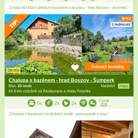
„Chata Vlčí Důl s dětským bazénem a terasou - řeka Morava - Jeseníky.“
9.6
1 hodnocení
Zobrazit kontakty
2M-004
Chalupa s bazénem - hrad Bouzov - Šumperk
Max.
20 osob
Nedvězí
mapa
64.9 km vzdušně od Restaurace a chata Polanka
Ceník
6x
2x
2x
ZDE
„Chalupa s bazénem na klidném místě - polosamotě u lesa.“