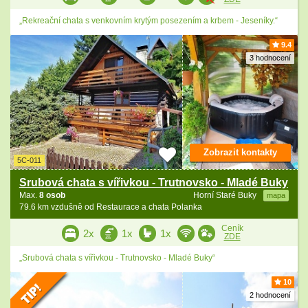
„Rekreační chata s venkovním krytým posezením a krbem - Jeseníky.“
9.4
3 hodnocení
Zobrazit kontakty
5C-011
Srubová chata s vířivkou - Trutnovsko - Mladé Buky
Max.
8 osob
Horní Staré Buky
mapa
79.6 km vzdušně od Restaurace a chata Polanka
Ceník
2x
1x
1x
ZDE
„Srubová chata s vířivkou - Trutnovsko - Mladé Buky“
10
2 hodnocení