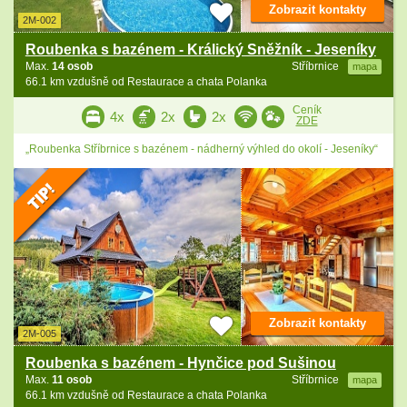
Zobrazit kontakty
2M-002
Roubenka s bazénem - Králický Sněžník - Jeseníky
Max.
14 osob
Stříbrnice
mapa
66.1 km vzdušně od Restaurace a chata Polanka
Ceník
4x
2x
2x
ZDE
„Roubenka Stříbrnice s bazénem - nádherný výhled do okolí - Jeseníky“
Zobrazit kontakty
2M-005
Roubenka s bazénem - Hynčice pod Sušinou
Max.
11 osob
Stříbrnice
mapa
66.1 km vzdušně od Restaurace a chata Polanka