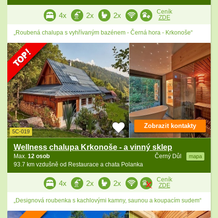
Ceník
4x
2x
2x
ZDE
„Roubená chalupa s vyhřívaným bazénem - Černá hora - Krkonoše“
Zobrazit kontakty
5C-019
Wellness chalupa Krkonoše - a vinný sklep
Max.
12 osob
Černý Důl
mapa
93.7 km vzdušně od Restaurace a chata Polanka
Ceník
4x
2x
2x
ZDE
„Designová roubenka s kachlovými kamny, saunou a koupacím sudem“