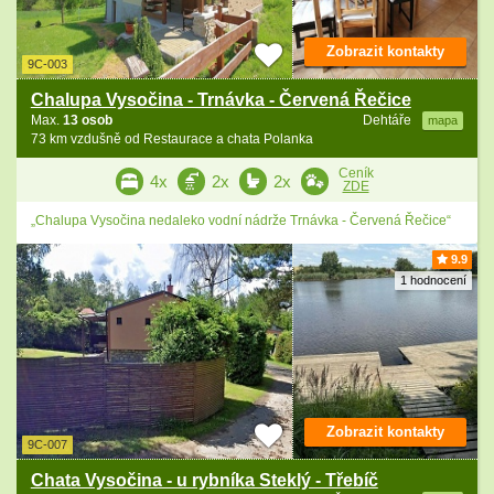
Zobrazit kontakty
9C-003
Chalupa Vysočina - Trnávka - Červená Řečice
Max.
13 osob
Dehtáře
mapa
73 km vzdušně od Restaurace a chata Polanka
Ceník
4x
2x
2x
ZDE
„Chalupa Vysočina nedaleko vodní nádrže Trnávka - Červená Řečice“
9.9
1 hodnocení
Zobrazit kontakty
9C-007
Chata Vysočina - u rybníka Steklý - Třebíč