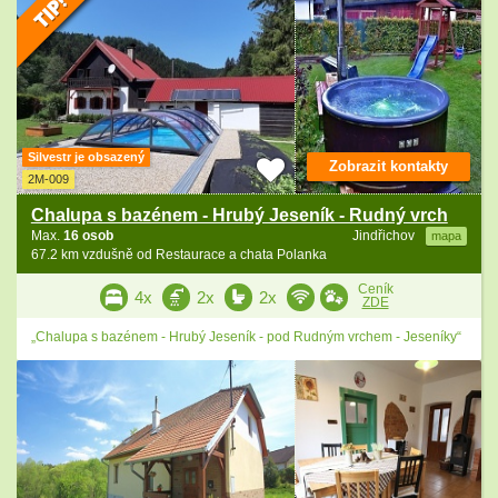
Silvestr je obsazený
Zobrazit kontakty
2M-009
Chalupa s bazénem - Hrubý Jeseník - Rudný vrch
Max.
16 osob
Jindřichov
mapa
67.2 km vzdušně od Restaurace a chata Polanka
Ceník
4x
2x
2x
ZDE
„Chalupa s bazénem - Hrubý Jeseník - pod Rudným vrchem - Jeseníky“