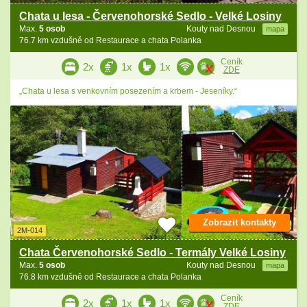
Chata u lesa - Červenohorské Sedlo - Velké Losiny
Max.
5 osob
Kouty nad Desnou
mapa
76.7 km vzdušně od Restaurace a chata Polanka
Ceník
2x
1x
1x
ZDE
„Chata u lesa s venkovním posezením a krbem - Jeseníky.“
Zobrazit kontakty
2M-014
Chata Červenohorské Sedlo - Termály Velké Losiny
Max.
5 osob
Kouty nad Desnou
mapa
76.8 km vzdušně od Restaurace a chata Polanka
Ceník
2x
1x
1x
ZDE