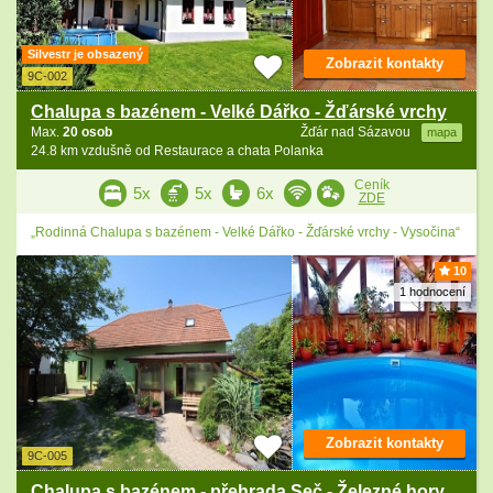
Silvestr je obsazený
Zobrazit kontakty
9C-002
Chalupa s bazénem - Velké Dářko - Žďárské vrchy
Max.
20 osob
Žďár nad Sázavou
mapa
24.8 km vzdušně od Restaurace a chata Polanka
Ceník
5x
5x
6x
ZDE
„Rodinná Chalupa s bazénem - Velké Dářko - Žďárské vrchy - Vysočina“
10
1 hodnocení
Zobrazit kontakty
9C-005
Chalupa s bazénem - přehrada Seč - Železné hory