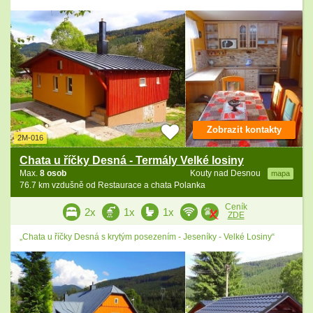
Zobrazit kontakty
2M-016
Chata u říčky Desná - Termály Velké losiny
Max.
8 osob
Kouty nad Desnou
mapa
76.7 km vzdušně od Restaurace a chata Polanka
Ceník
2x
1x
1x
ZDE
„Chata u říčky Desná s krytým posezením - Jeseníky - Velké Losiny“