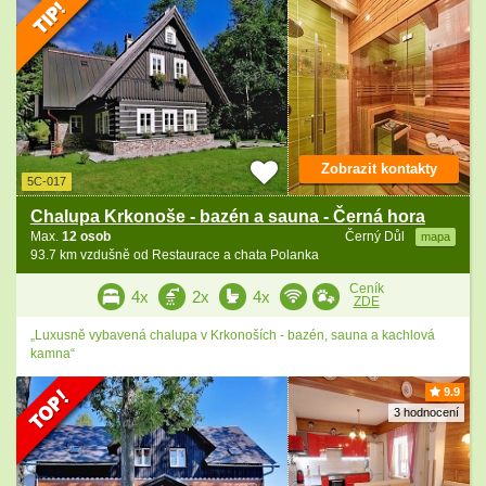
Zobrazit kontakty
5C-017
Chalupa Krkonoše - bazén a sauna - Černá hora
Max.
12 osob
Černý Důl
mapa
93.7 km vzdušně od Restaurace a chata Polanka
Ceník
4x
2x
4x
ZDE
„Luxusně vybavená chalupa v Krkonoších - bazén, sauna a kachlová
kamna“
9.9
3 hodnocení