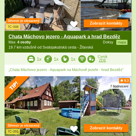
Silvestr je obsazený
Zobrazit kontakty
7C-008
Chata Máchovo jezero - Aquapark a hrad Bezděz
Max.
4 osoby
Doksy
mapa
19.7 km vzdušně od Svatojakubská cesta - Žitavská
Ceník
1x
1x
1x
ZDE
„Chata Máchovo jezero - Aquapark na Máchově jezeře - hrad Bezděz“
9.3
7 hodnocení
Silvestr je obsazený
Zobrazit kontakty
7C-001