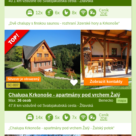
40.1 km vzdušně od Svatojakubská cesta - Žitavská
Ceník
12x
6x
8x
ZDE
„Dvě chalupy s finskou saunou - rozhraní Jizerské hory a Krkonoše“
Silvestr je obsazený
Zobrazit kontakty
5C-007
Chalupa Krkonoše - apartmány pod vrchem Žalý
Max.
36 osob
Benecko
mapa
47.8 km vzdušně od Svatojakubská cesta - Žitavská
Ceník
14x
5x
7x
ZDE
„Chalupa Krkonoše - apartmány pod vrchem Žalý - Žalský potok“