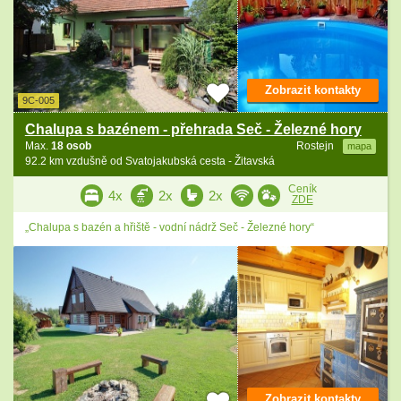
Zobrazit kontakty
9C-005
Chalupa s bazénem - přehrada Seč - Železné hory
Max.
18 osob
Rostejn
mapa
92.2 km vzdušně od Svatojakubská cesta - Žitavská
Ceník
4x
2x
2x
ZDE
„Chalupa s bazén a hřiště - vodní nádrž Seč - Železné hory“
Zobrazit kontakty