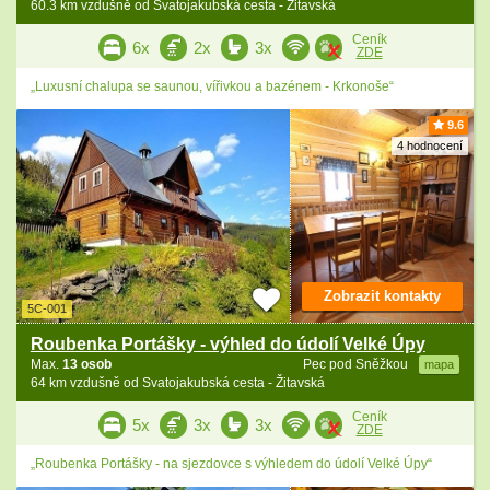
60.3 km vzdušně od Svatojakubská cesta - Žitavská
Ceník
6x
2x
3x
ZDE
„Luxusní chalupa se saunou, vířivkou a bazénem - Krkonoše“
9.6
4 hodnocení
Zobrazit kontakty
5C-001
Roubenka Portášky - výhled do údolí Velké Úpy
Max.
13 osob
Pec pod Sněžkou
mapa
64 km vzdušně od Svatojakubská cesta - Žitavská
Ceník
5x
3x
3x
ZDE
„Roubenka Portášky - na sjezdovce s výhledem do údolí Velké Úpy“