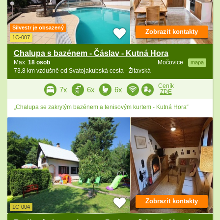
Silvestr je obsazený
Zobrazit kontakty
1C-007
Chalupa s bazénem - Čáslav - Kutná Hora
Max.
18 osob
Močovice
mapa
73.8 km vzdušně od Svatojakubská cesta - Žitavská
Ceník
7x
6x
6x
ZDE
„Chalupa se zakrytým bazénem a tenisovým kurtem - Kutná Hora“
Zobrazit kontakty
1C-004