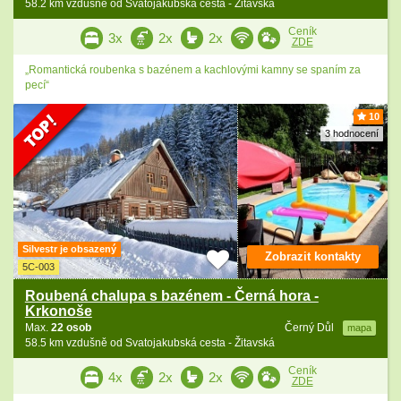
58.2 km vzdušně od Svatojakubská cesta - Žitavská
Ceník
3x
2x
2x
ZDE
„Romantická roubenka s bazénem a kachlovými kamny se spaním za
pecí“
10
3 hodnocení
Silvestr je obsazený
Zobrazit kontakty
5C-003
Roubená chalupa s bazénem - Černá hora -
Krkonoše
Max.
22 osob
Černý Důl
mapa
58.5 km vzdušně od Svatojakubská cesta - Žitavská
Ceník
4x
2x
2x
ZDE