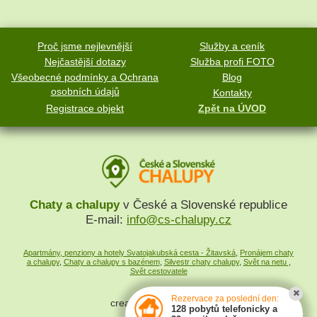
Proč jsme nejlevnější
Služby a ceník
Nejčastější dotazy
Služba profi FOTO
Všeobecné podmínky a Ochrana
Blog
osobních údajů
Kontakty
Registrace objekt
Zpět na ÚVOD
Chaty a chalupy
v České a Slovenské republice
E-mail:
info@cs-chalupy.cz
Apartmány, penziony a hotely Svatojakubská cesta - Žitavská
,
Pronájem chaty
a chalupy
,
Chaty a chalupy s bazénem
,
Silvestr chaty chalupy
,
Svět na netu
,
Svět cestovatele
Rezervace za poslední den:
created by
SYMPACT
128 pobytů telefonicky a