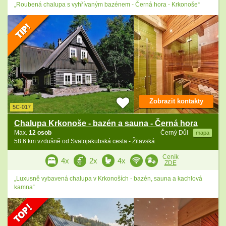
„Roubená chalupa s vyhřívaným bazénem - Černá hora - Krkonoše“
Zobrazit kontakty
5C-017
Chalupa Krkonoše - bazén a sauna - Černá hora
Max.
12 osob
Černý Důl
mapa
58.6 km vzdušně od Svatojakubská cesta - Žitavská
Ceník
4x
2x
4x
ZDE
„Luxusně vybavená chalupa v Krkonoších - bazén, sauna a kachlová
kamna“