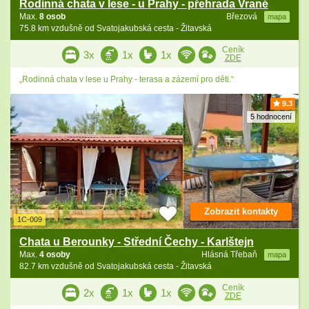
Rodinná chata v lese - u Prahy - přehrada Vrané
Max.
8 osob
Březová
mapa
75.8 km vzdušně od Svatojakubská cesta - Žitavská
Ceník
3x
1x
1x
ZDE
„Rodinná chata v lese u Prahy - terasa a zázemí pro děti.“
9.3
5 hodnocení
Zobrazit kontakty
1C-009
Chata u Berounky - Střední Čechy - Karlštejn
Max.
4 osoby
Hlásná Třebaň
mapa
82.7 km vzdušně od Svatojakubská cesta - Žitavská
Ceník
2x
1x
1x
ZDE