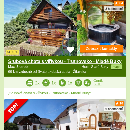
9.4
3 hodnocení
Zobrazit kontakty
5C-011
Srubová chata s vířivkou - Trutnovsko - Mladé Buky
Max.
8 osob
Horní Staré Buky
mapa
69 km vzdušně od Svatojakubská cesta - Žitavská
Ceník
2x
1x
1x
ZDE
„Srubová chata s vířivkou - Trutnovsko - Mladé Buky“
10
6 hodnocení