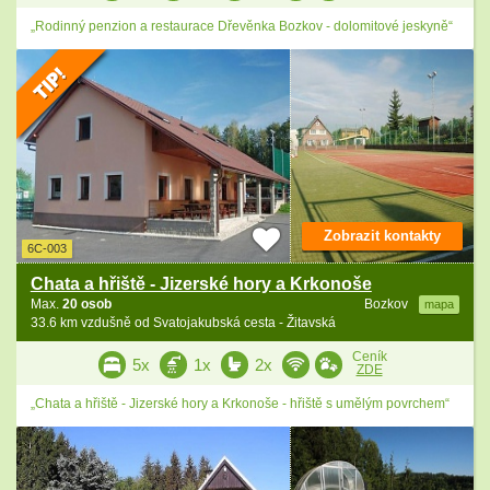
„Rodinný penzion a restaurace Dřevěnka Bozkov - dolomitové jeskyně“
Zobrazit kontakty
6C-003
Chata a hřiště - Jizerské hory a Krkonoše
Max.
20 osob
Bozkov
mapa
33.6 km vzdušně od Svatojakubská cesta - Žitavská
Ceník
5x
1x
2x
ZDE
„Chata a hřiště - Jizerské hory a Krkonoše - hřiště s umělým povrchem“