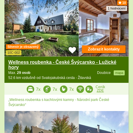
10
1 hodnocení
Silvestr je obsazený
Zobrazit kontakty
10C-002
Wellness roubenka - České Švýcarsko - Lužické
hory
Max.
29 osob
Doubice
mapa
52.6 km vzdušně od Svatojakubská cesta - Žitavská
Ceník
7x
7x
7x
ZDE
„Wellness roubenka s kachlovými kamny - Národní park České
Švýcarsko“