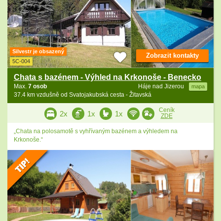
Silvestr je obsazený
Zobrazit kontakty
5C-004
Chata s bazénem - Výhled na Krkonoše - Benecko
Max.
7 osob
Háje nad Jizerou
mapa
37.4 km vzdušně od Svatojakubská cesta - Žitavská
Ceník
2x
1x
1x
ZDE
„Chata na polosamotě s vyhřívaným bazénem a výhledem na
Krkonoše.“