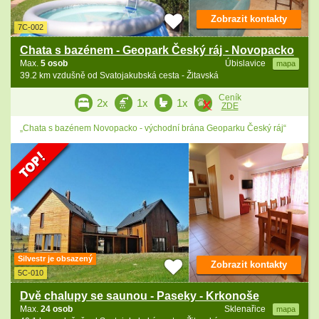
Zobrazit kontakty
7C-002
Chata s bazénem - Geopark Český ráj - Novopacko
Max.
5 osob
Úbislavice
mapa
39.2 km vzdušně od Svatojakubská cesta - Žitavská
Ceník
2x
1x
1x
ZDE
„Chata s bazénem Novopacko - východní brána Geoparku Český ráj“
Silvestr je obsazený
Zobrazit kontakty
5C-010
Dvě chalupy se saunou - Paseky - Krkonoše
Max.
24 osob
Sklenařice
mapa