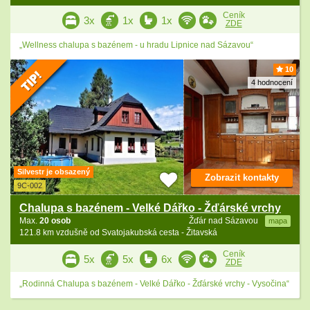
Ceník
3x
1x
1x
ZDE
„Wellness chalupa s bazénem - u hradu Lipnice nad Sázavou“
10
4 hodnocení
Silvestr je obsazený
Zobrazit kontakty
9C-002
Chalupa s bazénem - Velké Dářko - Žďárské vrchy
Max.
20 osob
Žďár nad Sázavou
mapa
121.8 km vzdušně od Svatojakubská cesta - Žitavská
Ceník
5x
5x
6x
ZDE
„Rodinná Chalupa s bazénem - Velké Dářko - Žďárské vrchy - Vysočina“