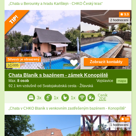
„Chata u Berounky a hradu Karlštejn - CHKO Český kras“
9.9
2 hodnocení
Silvestr je obsazený
Zobrazit kontakty
1C-005
Chata Blaník s bazénem - zámek Konopiště
Max.
8 osob
Vojslavice
mapa
92.1 km vzdušně od Svatojakubská cesta - Žitavská
Ceník
3x
1x
1x
ZDE
„Chata v CHKO Blaník s venkovním zastřešeným bazénem - Konopiště“
10
1 hodnocení