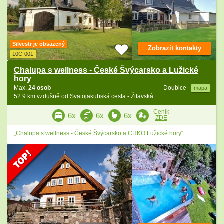
Silvestr je obsazený
Zobrazit kontakty
10C-001
Chalupa s wellness - České Švýcarsko a Lužické
hory
Max.
24 osob
Doubice
mapa
52.9 km vzdušně od Svatojakubská cesta - Žitavská
Ceník
6x
6x
6x
ZDE
„Chalupa s wellness - České Švýcarsko a CHKO Lužické hory“