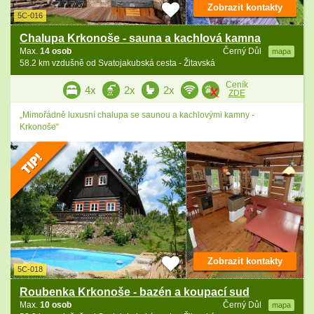
Zobrazit kontakty
5C-016
Chalupa Krkonoše - sauna a kachlová kamna
Max.
14 osob
Černý Důl
mapa
58.2 km vzdušně od Svatojakubská cesta - Žitavská
Ceník
4x
2x
2x
ZDE
„Mimořádně luxusní chalupa se saunou a kachlovými kamny -
Krkonoše“
Zobrazit kontakty
5C-018
Roubenka Krkonoše - bazén a koupací sud
Max.
10 osob
Černý Důl
mapa