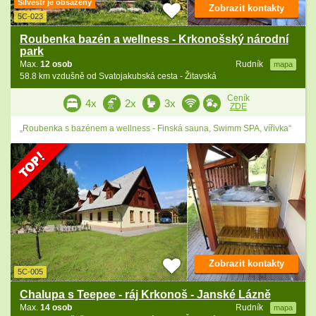
Silvestr je obsazený
Zobrazit kontakty
5C-023
Roubenka bazén a wellness - Krkonošský národní
park
Max.
12 osob
Rudník
mapa
58.8 km vzdušně od Svatojakubská cesta - Žitavská
Ceník
4x
2x
3x
ZDE
„Roubenka s bazénem a wellness - Finská sauna, Swimm SPA, vířivka“
Zobrazit kontakty
5C-005
Chalupa s Teepee - ráj Krkonoš - Janské Lázně
Max.
14 osob
Rudník
mapa