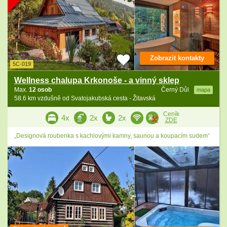
Zobrazit kontakty
5C-019
Wellness chalupa Krkonoše - a vinný sklep
Max.
12 osob
Černý Důl
mapa
58.6 km vzdušně od Svatojakubská cesta - Žitavská
Ceník
4x
2x
2x
ZDE
„Designová roubenka s kachlovými kamny, saunou a koupacím sudem“