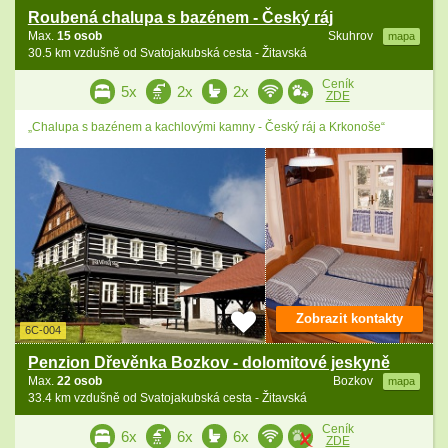
Roubená chalupa s bazénem - Český ráj
Max.
15 osob
Skuhrov
mapa
30.5 km vzdušně od Svatojakubská cesta - Žitavská
Ceník
5x
2x
2x
ZDE
„Chalupa s bazénem a kachlovými kamny - Český ráj a Krkonoše“
Zobrazit kontakty
6C-004
Penzion Dřevěnka Bozkov - dolomitové jeskyně
Max.
22 osob
Bozkov
mapa
33.4 km vzdušně od Svatojakubská cesta - Žitavská
Ceník
6x
6x
6x
ZDE