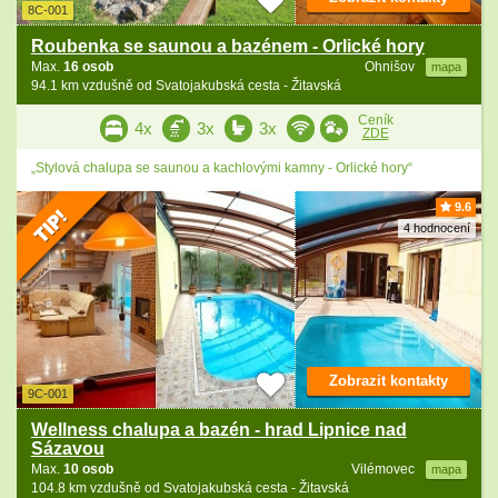
8C-001
Roubenka se saunou a bazénem - Orlické hory
Max.
16 osob
Ohnišov
mapa
94.1 km vzdušně od Svatojakubská cesta - Žitavská
Ceník
4x
3x
3x
ZDE
„Stylová chalupa se saunou a kachlovými kamny - Orlické hory“
9.6
4 hodnocení
Zobrazit kontakty
9C-001
Wellness chalupa a bazén - hrad Lipnice nad
Sázavou
Max.
10 osob
Vilémovec
mapa
104.8 km vzdušně od Svatojakubská cesta - Žitavská