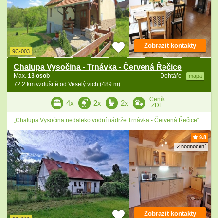
Zobrazit kontakty
9C-003
Chalupa Vysočina - Trnávka - Červená Řečice
Max.
13 osob
Dehtáře
mapa
72.2 km vzdušně od Veselý vrch (489 m)
Ceník
4x
2x
2x
ZDE
„Chalupa Vysočina nedaleko vodní nádrže Trnávka - Červená Řečice“
9.8
2 hodnocení
Zobrazit kontakty