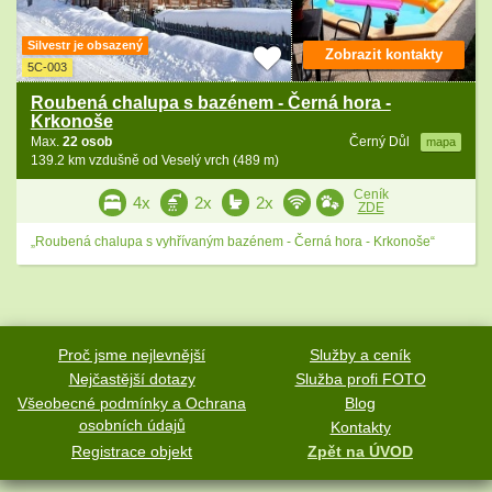
Silvestr je obsazený
Zobrazit kontakty
5C-003
Roubená chalupa s bazénem - Černá hora -
Krkonoše
Max.
22 osob
Černý Důl
mapa
139.2 km vzdušně od Veselý vrch (489 m)
Ceník
4x
2x
2x
ZDE
„Roubená chalupa s vyhřívaným bazénem - Černá hora - Krkonoše“
Proč jsme nejlevnější
Služby a ceník
Nejčastější dotazy
Služba profi FOTO
Všeobecné podmínky a Ochrana
Blog
osobních údajů
Kontakty
Registrace objekt
Zpět na ÚVOD