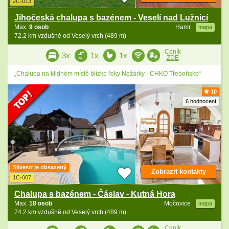
2C-013
Jihočeská chalupa s bazénem - Veselí nad Lužnicí
Max.
9 osob
Hamr
mapa
72.2 km vzdušně od Veselý vrch (489 m)
Ceník
3x
1x
1x
ZDE
„Chalupa na klidném místě blízko řeky Nežárky - CHKO Třeboňsko“
10
6 hodnocení
Silvestr je obsazený
Zobrazit kontakty
1C-007
Chalupa s bazénem - Čáslav - Kutná Hora
Max.
18 osob
Močovice
mapa
74.2 km vzdušně od Veselý vrch (489 m)
Ceník