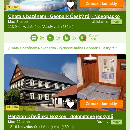
Zobrazit kontakty
7C-002
Chata s bazénem - Geopark Český ráj - Novopacko
Max.
5 osob
Úbislavice
mapa
113.9 km vzdušně od Veselý vrch (489 m)
Ceník
2x
1x
1x
ZDE
„Chata s bazénem Novopacko - východní brána Geoparku Český ráj“
Zobrazit kontakty
6C-004
Penzion Dřevěnka Bozkov - dolomitové jeskyně
Max.
22 osob
Bozkov
mapa
121.9 km vzdušně od Veselý vrch (489 m)