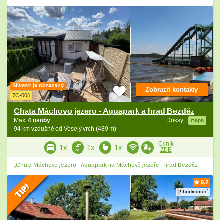
Silvestr je obsazený
Zobrazit kontakty
7C-008
Chata Máchovo jezero - Aquapark a hrad Bezděz
Max.
4 osoby
Doksy
mapa
94 km vzdušně od Veselý vrch (489 m)
Ceník
1x
1x
1x
ZDE
„Chata Máchovo jezero - Aquapark na Máchově jezeře - hrad Bezděz“
9.2
2 hodnocení