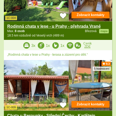
Zobrazit kontakty
1C-004
Rodinná chata v lese - u Prahy - přehrada Vrané
Max.
8 osob
Březová
mapa
18.5 km vzdušně od Veselý vrch (489 m)
Ceník
3x
1x
1x
ZDE
„Rodinná chata v lese u Prahy - terasa a zázemí pro děti.“
9.3
5 hodnocení
Zobrazit kontakty
1C-009
Chata u Berounky - Střední Čechy - Karlštejn