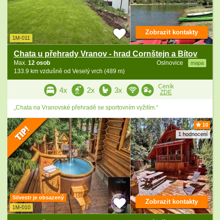
Zobrazit kontakty
1M-011
Chata u přehrady Vranov - hrad Cornštejn a Bítov
Max.
12 osob
Oslnovice
mapa
133.9 km vzdušně od Veselý vrch (489 m)
Ceník
4x
2x
3x
ZDE
„Chata na Vranovské přehradě se sportovním vyžitím.“
10
1 hodnocení
Silvestr je obsazený
Zobrazit kontakty
1M-010