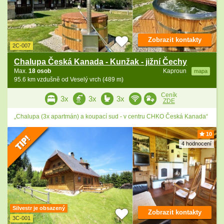
Zobrazit kontakty
2C-007
Chalupa Česká Kanada - Kunžak - jižní Čechy
Max.
18 osob
Kaproun
mapa
95.6 km vzdušně od Veselý vrch (489 m)
Ceník
3x
3x
3x
ZDE
„Chalupa (3x apartmán) a koupací sud - v centru CHKO Česká Kanada“
10
4 hodnocení
Silvestr je obsazený
Zobrazit kontakty
3C-001