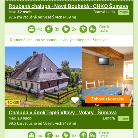
Roubená chalupa - Nová Boubská - CHKO Šumava
Max.
12 osob
Borová Lada
mapa
97.6 km vzdušně od Veselý vrch (489 m)
Ceník
4x
3x
3x
ZDE
„Roubená chalupa se saunou a vinným sklepem - Šumava“
Zobrazit kontakty
3C-005
Chalupa v údolí Teplé Vltavy - Volary - Šumava
Max.
13 osob
Lenora
mapa
99.5 km vzdušně od Veselý vrch (489 m)
Ceník
5x
5x
5x
ZDE