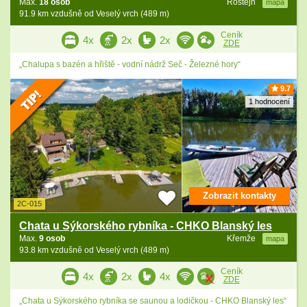
Max.
18 osob
Rostejn
mapa
91.9 km vzdušně od Veselý vrch (489 m)
Ceník
4x
2x
2x
ZDE
„Chalupa s bazén a hřiště - vodní nádrž Seč - Železné hory“
9.7
1 hodnocení
Zobrazit kontakty
2C-015
Chata u Sýkorského rybníka - CHKO Blanský les
Max.
9 osob
Křemže
mapa
93.8 km vzdušně od Veselý vrch (489 m)
Ceník
4x
2x
4x
ZDE
„Chata u Sýkorského rybníka se saunou a lodičkou - CHKO Blanský les“