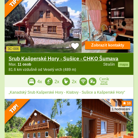
Zobrazit kontakty
3C-006
Srub Kašperské Hory - Sušice - CHKO Šumava
Max.
11 osob
Strašín
mapa
81.6 km vzdušně od Veselý vrch (489 m)
Ceník
4x
2x
2x
ZDE
„Kanadský Srub Kašperské Hory - Klatovy - Sušice a Kašperské Hory“
10
1 hodnocení