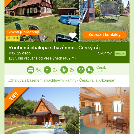
Silvestr je obsazený
Zobrazit kontakty
7C-001
Roubená chalupa s bazénem - Český ráj
Max.
15 osob
Skuhrov
mapa
113.5 km vzdušně od Veselý vrch (489 m)
Ceník
5x
2x
2x
ZDE
„Chalupa s bazénem a kachlovými kamny - Český ráj a Krkonoše“