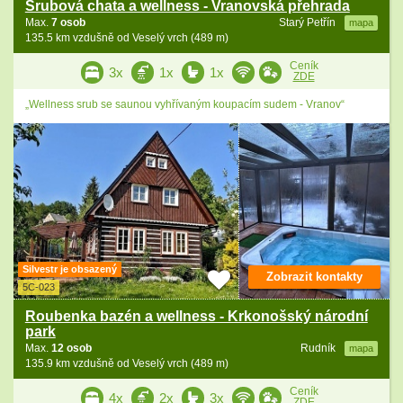
Srubová chata a wellness - Vranovská přehrada
Max.
7 osob
Starý Petřín
mapa
135.5 km vzdušně od Veselý vrch (489 m)
Ceník
3x
1x
1x
ZDE
„Wellness srub se saunou vyhřívaným koupacím sudem - Vranov“
Silvestr je obsazený
Zobrazit kontakty
5C-023
Roubenka bazén a wellness - Krkonošský národní
park
Max.
12 osob
Rudník
mapa
135.9 km vzdušně od Veselý vrch (489 m)
Ceník
4x
2x
3x
ZDE