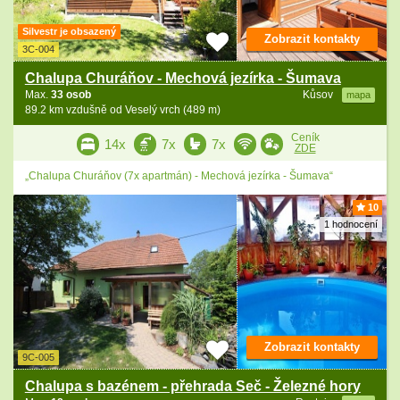
Silvestr je obsazený
Zobrazit kontakty
3C-004
Chalupa Churáňov - Mechová jezírka - Šumava
Max.
33 osob
Kůsov
mapa
89.2 km vzdušně od Veselý vrch (489 m)
Ceník
14x
7x
7x
ZDE
„Chalupa Churáňov (7x apartmán) - Mechová jezírka - Šumava“
10
1 hodnocení
Zobrazit kontakty
9C-005
Chalupa s bazénem - přehrada Seč - Železné hory