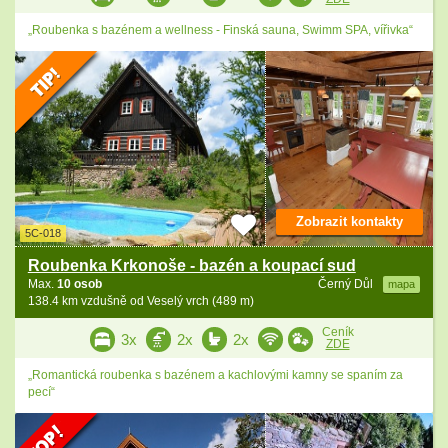
„Roubenka s bazénem a wellness - Finská sauna, Swimm SPA, vířivka“
Zobrazit kontakty
5C-018
Roubenka Krkonoše - bazén a koupací sud
Max.
10 osob
Černý Důl
mapa
138.4 km vzdušně od Veselý vrch (489 m)
Ceník
3x
2x
2x
ZDE
„Romantická roubenka s bazénem a kachlovými kamny se spaním za
pecí“