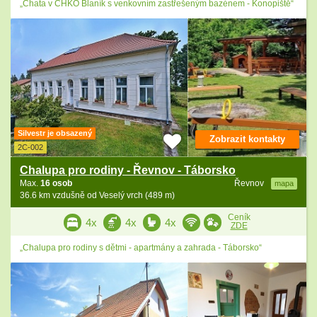
„Chata v CHKO Blaník s venkovním zastřešeným bazénem - Konopiště“
Silvestr je obsazený
Zobrazit kontakty
2C-002
Chalupa pro rodiny - Řevnov - Táborsko
Max.
16 osob
Řevnov
mapa
36.6 km vzdušně od Veselý vrch (489 m)
Ceník
4x
4x
4x
ZDE
„Chalupa pro rodiny s dětmi - apartmány a zahrada - Táborsko“