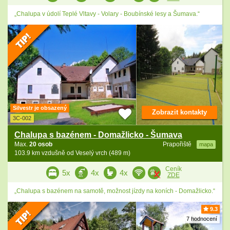
„Chalupa v údolí Teplé Vltavy - Volary - Boubínské lesy a Šumava.“
Silvestr je obsazený
Zobrazit kontakty
3C-002
Chalupa s bazénem - Domažlicko - Šumava
Max.
20 osob
Prapořiště
mapa
103.9 km vzdušně od Veselý vrch (489 m)
Ceník
5x
4x
4x
ZDE
„Chalupa s bazénem na samotě, možnost jízdy na koních - Domažlicko.“
9.3
7 hodnocení