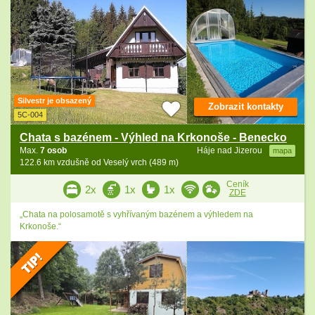
Silvestr je obsazený
Zobrazit kontakty
5C-004
Chata s bazénem - Výhled na Krkonoše - Benecko
Max.
7 osob
Háje nad Jizerou
mapa
122.6 km vzdušně od Veselý vrch (489 m)
Ceník
2x
1x
1x
ZDE
„Chata na polosamotě s vyhřívaným bazénem a výhledem na
Krkonoše.“