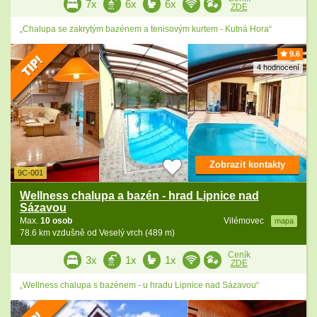
7x
6x
6x
ZDE
„Chalupa se zakrytým bazénem a tenisovým kurtem - Kutná Hora“
9.6
4 hodnocení
Zobrazit kontakty
9C-001
Wellness chalupa a bazén - hrad Lipnice nad
Sázavou
Max.
10 osob
Vilémovec
mapa
78.6 km vzdušně od Veselý vrch (489 m)
Ceník
3x
1x
1x
ZDE
„Wellness chalupa s bazénem - u hradu Lipnice nad Sázavou“