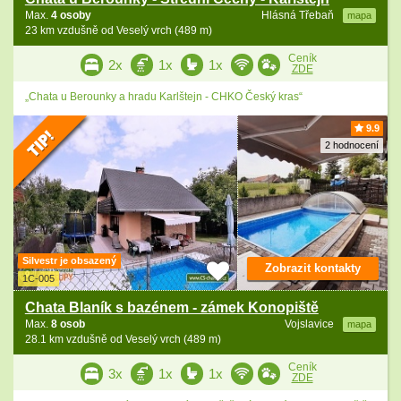
Max.
4 osoby
Hlásná Třebaň
mapa
23 km vzdušně od Veselý vrch (489 m)
Ceník
2x
1x
1x
ZDE
„Chata u Berounky a hradu Karlštejn - CHKO Český kras“
9.9
2 hodnocení
Silvestr je obsazený
Zobrazit kontakty
1C-005
Chata Blaník s bazénem - zámek Konopiště
Max.
8 osob
Vojslavice
mapa
28.1 km vzdušně od Veselý vrch (489 m)
Ceník
3x
1x
1x
ZDE