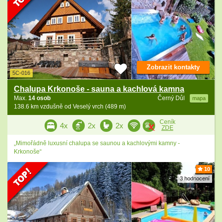
Zobrazit kontakty
5C-016
Chalupa Krkonoše - sauna a kachlová kamna
Max.
14 osob
Černý Důl
mapa
138.6 km vzdušně od Veselý vrch (489 m)
Ceník
4x
2x
2x
ZDE
„Mimořádně luxusní chalupa se saunou a kachlovými kamny -
Krkonoše“
10
3 hodnocení