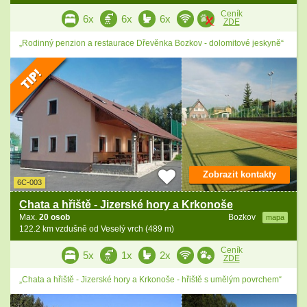
Ceník
6x
6x
6x
ZDE
„Rodinný penzion a restaurace Dřevěnka Bozkov - dolomitové jeskyně“
Zobrazit kontakty
6C-003
Chata a hřiště - Jizerské hory a Krkonoše
Max.
20 osob
Bozkov
mapa
122.2 km vzdušně od Veselý vrch (489 m)
Ceník
5x
1x
2x
ZDE
„Chata a hřiště - Jizerské hory a Krkonoše - hřiště s umělým povrchem“