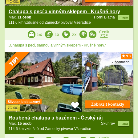
4C-001
Chalupa s pecí a vinným sklepem - Krušné hory
Max.
11 osob
Horní Blatná
mapa
111.6 km vzdušně od Zámecký pivovar Všeradice
Ceník
5x
1x
2x
ZDE
„Chalupa s pecí, saunou a vinným sklepem - Krušné hory.“
9.3
7 hodnocení
Silvestr je obsazený
Zobrazit kontakty
7C-001
Roubená chalupa s bazénem - Český ráj
Max.
15 osob
Skuhrov
mapa
114.6 km vzdušně od Zámecký pivovar Všeradice