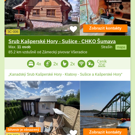
Zobrazit kontakty
3C-006
Srub Kašperské Hory - Sušice - CHKO Šumava
Max.
11 osob
Strašín
mapa
85.2 km vzdušně od Zámecký pivovar Všeradice
Ceník
4x
2x
2x
ZDE
„Kanadský Srub Kašperské Hory - Klatovy - Sušice a Kašperské Hory“
Silvestr je obsazený
Zobrazit kontakty