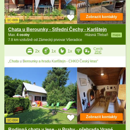
Zobrazit kontakty
1C-009
Chata u Berounky - Střední Čechy - Karlštejn
Max.
4 osoby
Hlásná Třebaň
mapa
7.8 km vzdušně od Zámecký pivovar Všeradice
Ceník
2x
1x
1x
ZDE
„Chata u Berounky a hradu Karlštejn - CHKO Český kras“
Zobrazit kontakty
1C-004
Rodinná chata v lese - u Prahy - přehrada Vrané