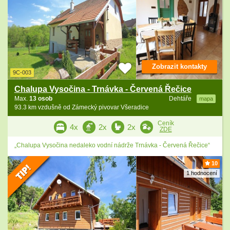
Zobrazit kontakty
9C-003
Chalupa Vysočina - Trnávka - Červená Řečice
Max.
13 osob
Dehtáře
mapa
93.3 km vzdušně od Zámecký pivovar Všeradice
Ceník
4x
2x
2x
ZDE
„Chalupa Vysočina nedaleko vodní nádrže Trnávka - Červená Řečice“
10
1 hodnocení