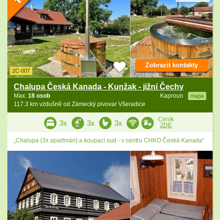
Zobrazit kontakty
2C-007
Chalupa Česká Kanada - Kunžak - jižní Čechy
Max.
18 osob
Kaproun
mapa
117.3 km vzdušně od Zámecký pivovar Všeradice
Ceník
3x
3x
3x
ZDE
„Chalupa (3x apartmán) a koupací sud - v centru CHKO Česká Kanada“