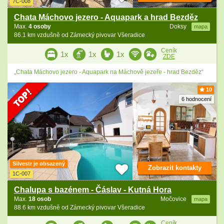
7C-008
Chata Máchovo jezero - Aquapark a hrad Bezděz
Max.
4 osoby
Doksy
mapa
86.1 km vzdušně od Zámecký pivovar Všeradice
Ceník
1x
1x
1x
ZDE
„Chata Máchovo jezero - Aquapark na Máchově jezeře - hrad Bezděz“
10
6 hodnocení
Silvestr je obsazený
Zobrazit kontakty
1C-007
Chalupa s bazénem - Čáslav - Kutná Hora
Max.
18 osob
Močovice
mapa
88.6 km vzdušně od Zámecký pivovar Všeradice
Ceník