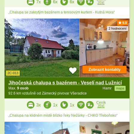
7x
6x
6x
ZDE
„Chalupa se zakrytým bazénem a tenisovým kurtem - Kutná Hora“
9.8
2 hodnocení
Zobrazit kontakty
2C-013
Jihočeská chalupa s bazénem - Veselí nad Lužnicí
Max.
9 osob
Hamr
mapa
92.6 km vzdušně od Zámecký pivovar Všeradice
Ceník
3x
1x
1x
ZDE
„Chalupa na klidném místě blízko řeky Nežárky - CHKO Třeboňsko“