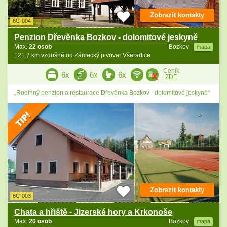
Zobrazit kontakty
6C-004
Penzion Dřevěnka Bozkov - dolomitové jeskyně
Max.
22 osob
Bozkov
mapa
121.7 km vzdušně od Zámecký pivovar Všeradice
Ceník
6x
6x
6x
ZDE
„Rodinný penzion a restaurace Dřevěnka Bozkov - dolomitové jeskyně“
Zobrazit kontakty
6C-003
Chata a hřiště - Jizerské hory a Krkonoše
Max.
20 osob
Bozkov
mapa