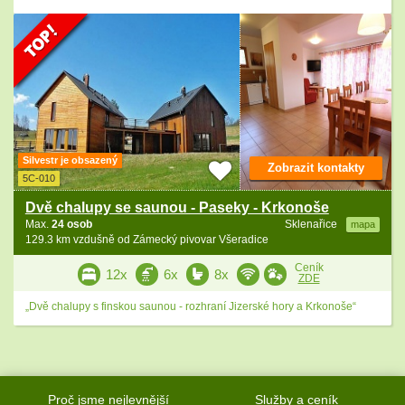
Silvestr je obsazený
Zobrazit kontakty
5C-010
Dvě chalupy se saunou - Paseky - Krkonoše
Max.
24 osob
Sklenařice
mapa
129.3 km vzdušně od Zámecký pivovar Všeradice
Ceník
12x
6x
8x
ZDE
„Dvě chalupy s finskou saunou - rozhraní Jizerské hory a Krkonoše“
Proč jsme nejlevnější
Služby a ceník