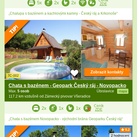
Ceník
5x
2x
2x
ZDE
„Chalupa s bazénem a kachlovými kamny - Český ráj a Krkonoše“
Zobrazit kontakty
7C-002
Chata s bazénem - Geopark Český ráj - Novopacko
Max.
5 osob
Úbislavice
mapa
117.2 km vzdušně od Zámecký pivovar Všeradice
Ceník
2x
1x
1x
ZDE
„Chata s bazénem Novopacko - východní brána Geoparku Český ráj“
9.2
2 hodnocení