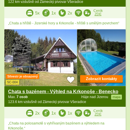
122 km vzdušně od Zámecký pivovar Všeradice
Ceník
5x
1x
2x
ZDE
„Chata a hřiště - Jizerské hory a Krkonoše - hřiště s umělým povrchem“
Silvestr je obsazený
Zobrazit kontakty
5C-004
Chata s bazénem - Výhled na Krkonoše - Benecko
Max.
7 osob
Háje nad Jizerou
mapa
123.6 km vzdušně od Zámecký pivovar Všeradice
Ceník
2x
1x
1x
ZDE
„Chata na polosamotě s vyhřívaným bazénem a výhledem na
Krkonoše.“