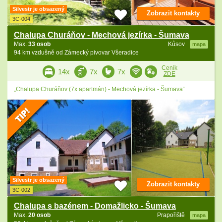
Silvestr je obsazený
Zobrazit kontakty
3C-004
Chalupa Churáňov - Mechová jezírka - Šumava
Max.
33 osob
Kůsov
mapa
94 km vzdušně od Zámecký pivovar Všeradice
Ceník
14x
7x
7x
ZDE
„Chalupa Churáňov (7x apartmán) - Mechová jezírka - Šumava“
Silvestr je obsazený
Zobrazit kontakty
3C-002
Chalupa s bazénem - Domažlicko - Šumava
Max.
20 osob
Prapořiště
mapa