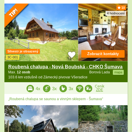
10
4 hodnocení
Silvestr je obsazený
Zobrazit kontakty
3C-001
Roubená chalupa - Nová Boubská - CHKO Šumava
Max.
12 osob
Borová Lada
mapa
103.6 km vzdušně od Zámecký pivovar Všeradice
Ceník
4x
3x
3x
ZDE
„Roubená chalupa se saunou a vinným sklepem - Šumava“