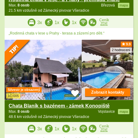
Max.
8 osob
Březová
mapa
21.5 km vzdušně od Zámecký pivovar Všeradice
Ceník
3x
1x
1x
ZDE
„Rodinná chata v lese u Prahy - terasa a zázemí pro děti.“
9.9
2 hodnocení
Silvestr je obsazený
Zobrazit kontakty
1C-005
Chata Blaník s bazénem - zámek Konopiště
Max.
8 osob
Vojslavice
mapa
48.6 km vzdušně od Zámecký pivovar Všeradice
Ceník
3x
1x
1x
ZDE