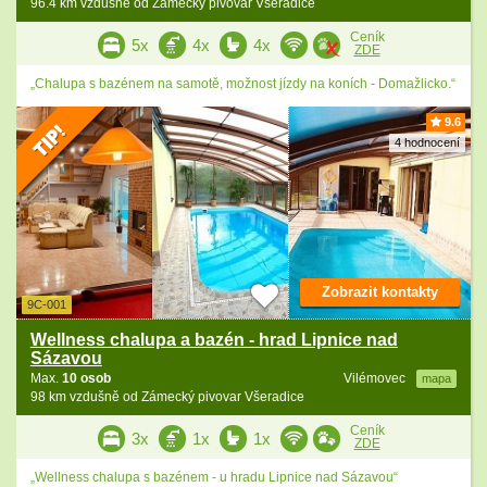
96.4 km vzdušně od Zámecký pivovar Všeradice
Ceník
5x
4x
4x
ZDE
„Chalupa s bazénem na samotě, možnost jízdy na koních - Domažlicko.“
9.6
4 hodnocení
Zobrazit kontakty
9C-001
Wellness chalupa a bazén - hrad Lipnice nad
Sázavou
Max.
10 osob
Vilémovec
mapa
98 km vzdušně od Zámecký pivovar Všeradice
Ceník
3x
1x
1x
ZDE
„Wellness chalupa s bazénem - u hradu Lipnice nad Sázavou“