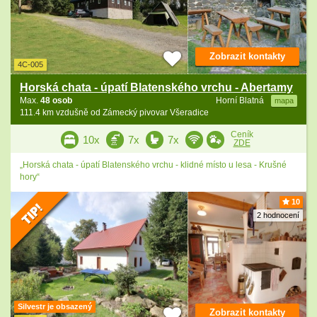
Zobrazit kontakty
4C-005
Horská chata - úpatí Blatenského vrchu - Abertamy
Max.
48 osob
Horní Blatná
mapa
111.4 km vzdušně od Zámecký pivovar Všeradice
Ceník
10x
7x
7x
ZDE
„Horská chata - úpatí Blatenského vrchu - klidné místo u lesa - Krušné
hory“
10
2 hodnocení
Silvestr je obsazený
Zobrazit kontakty