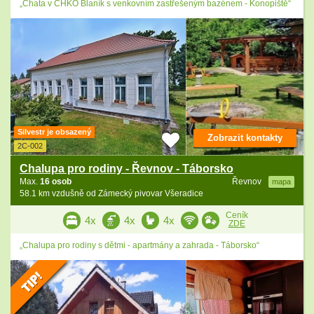
„Chata v CHKO Blaník s venkovním zastřešeným bazénem - Konopiště“
Silvestr je obsazený
Zobrazit kontakty
2C-002
Chalupa pro rodiny - Řevnov - Táborsko
Max.
16 osob
Řevnov
mapa
58.1 km vzdušně od Zámecký pivovar Všeradice
Ceník
4x
4x
4x
ZDE
„Chalupa pro rodiny s dětmi - apartmány a zahrada - Táborsko“