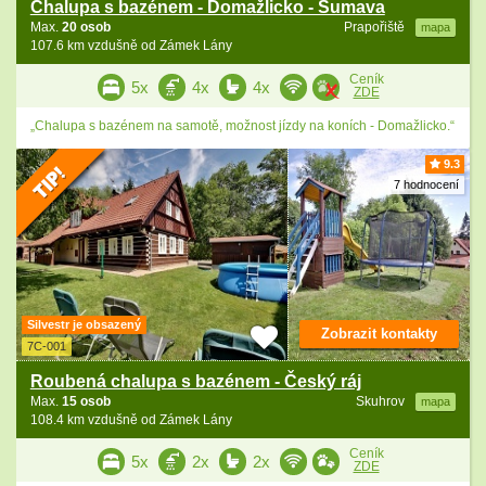
Chalupa s bazénem - Domažlicko - Šumava
Max.
20 osob
Prapořiště
mapa
107.6 km vzdušně od Zámek Lány
Ceník
5x
4x
4x
ZDE
„Chalupa s bazénem na samotě, možnost jízdy na koních - Domažlicko.“
9.3
7 hodnocení
Silvestr je obsazený
Zobrazit kontakty
7C-001
Roubená chalupa s bazénem - Český ráj
Max.
15 osob
Skuhrov
mapa
108.4 km vzdušně od Zámek Lány
Ceník
5x
2x
2x
ZDE