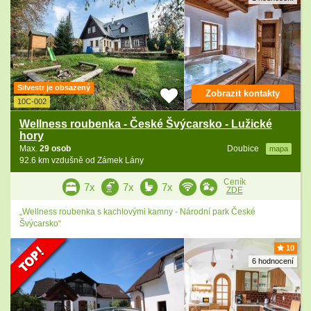
Silvestr je obsazený
Zobrazit kontakty
10C-002
Wellness roubenka - České Švýcarsko - Lužické
hory
Max.
29 osob
Doubice
mapa
92.6 km vzdušně od Zámek Lány
Ceník
7x
7x
7x
ZDE
„Wellness roubenka s kachlovými kamny - Národní park České
Švýcarsko“
10
6 hodnocení