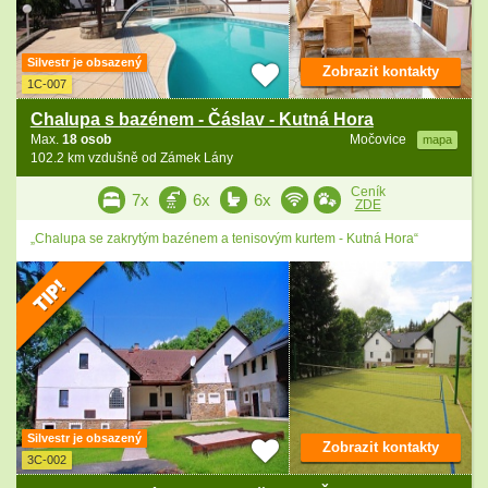
Silvestr je obsazený
Zobrazit kontakty
1C-007
Chalupa s bazénem - Čáslav - Kutná Hora
Max.
18 osob
Močovice
mapa
102.2 km vzdušně od Zámek Lány
Ceník
7x
6x
6x
ZDE
„Chalupa se zakrytým bazénem a tenisovým kurtem - Kutná Hora“
Silvestr je obsazený
Zobrazit kontakty
3C-002