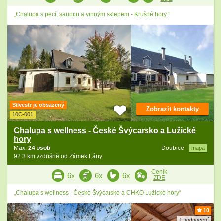
„Chalupa s pecí, saunou a vinným sklepem - Krušné hory.“
Silvestr je obsazený
Zobrazit kontakty
10C-001
Chalupa s wellness - České Švýcarsko a Lužické
hory
Max.
24 osob
Doubice
mapa
92.3 km vzdušně od Zámek Lány
Ceník
6x
6x
6x
ZDE
„Chalupa s wellness - České Švýcarsko a CHKO Lužické hory“
10
1 hodnocení