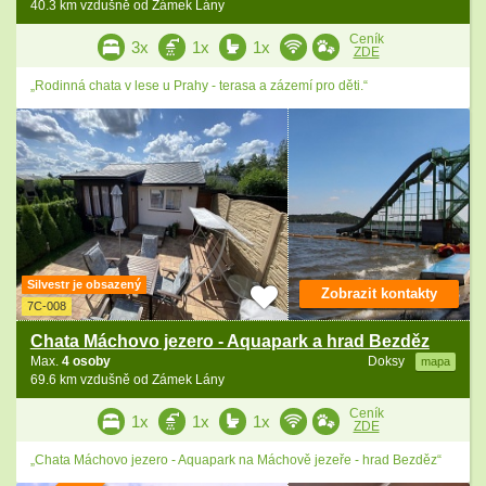
40.3 km vzdušně od Zámek Lány
Ceník
3x
1x
1x
ZDE
„Rodinná chata v lese u Prahy - terasa a zázemí pro děti.“
Silvestr je obsazený
Zobrazit kontakty
7C-008
Chata Máchovo jezero - Aquapark a hrad Bezděz
Max.
4 osoby
Doksy
mapa
69.6 km vzdušně od Zámek Lány
Ceník
1x
1x
1x
ZDE
„Chata Máchovo jezero - Aquapark na Máchově jezeře - hrad Bezděz“