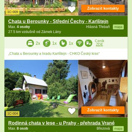
Zobrazit kontakty
1C-009
Chata u Berounky - Střední Čechy - Karlštejn
Max.
4 osoby
Hlásná Třebaň
mapa
27.5 km vzdušně od Zámek Lány
Ceník
2x
1x
1x
ZDE
„Chata u Berounky a hradu Karlštejn - CHKO Český kras“
Zobrazit kontakty
1C-004
Rodinná chata v lese - u Prahy - přehrada Vrané
Max.
8 osob
Březová
mapa