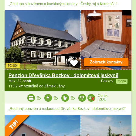
„Chalupa s bazénem a kachlovými kamny - Český ráj a Krkonoše“
Zobrazit kontakty
6C-004
Penzion Dřevěnka Bozkov - dolomitové jeskyně
Max.
22 osob
Bozkov
mapa
113.2 km vzdušně od Zámek Lány
Ceník
6x
6x
6x
ZDE
„Rodinný penzion a restaurace Dřevěnka Bozkov - dolomitové jeskyně“