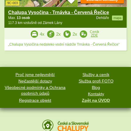
9C-003
Chalupa Vysočina - Trnávka - Červená Řečice
Max.
13 osob
Dehtáře
mapa
117.3 km vzdušně od Zámek Lány
Ceník
4x
2x
2x
ZDE
„Chalupa Vysočina nedaleko vodní nádrže Trnávka - Červená Řečice“
Proč jsme nejlevnější
Služby a ceník
Nejčastější dotazy
Služba profi FOTO
Všeobecné podmínky a Ochrana
Blog
osobních údajů
Kontakty
Registrace objekt
Zpět na ÚVOD