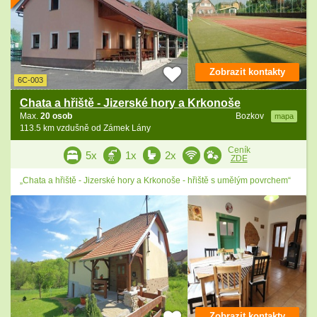
Zobrazit kontakty
6C-003
Chata a hřiště - Jizerské hory a Krkonoše
Max.
20 osob
Bozkov
mapa
113.5 km vzdušně od Zámek Lány
Ceník
5x
1x
2x
ZDE
„Chata a hřiště - Jizerské hory a Krkonoše - hřiště s umělým povrchem“
Zobrazit kontakty