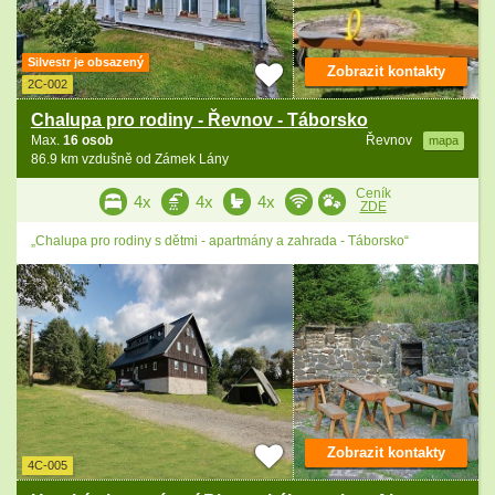
Silvestr je obsazený
Zobrazit kontakty
2C-002
Chalupa pro rodiny - Řevnov - Táborsko
Max.
16 osob
Řevnov
mapa
86.9 km vzdušně od Zámek Lány
Ceník
4x
4x
4x
ZDE
„Chalupa pro rodiny s dětmi - apartmány a zahrada - Táborsko“
Zobrazit kontakty
4C-005