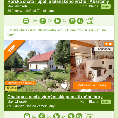
Horská chata - úpatí Blatenského vrchu - Abertamy
Max.
48 osob
Horní Blatná
mapa
89.1 km vzdušně od Zámek Lány
Ceník
10x
7x
7x
ZDE
„Horská chata - úpatí Blatenského vrchu - klidné místo u lesa - Krušné
hory“
10
2 hodnocení
Silvestr je obsazený
Zobrazit kontakty
4C-001
Chalupa s pecí a vinným sklepem - Krušné hory
Max.
11 osob
Horní Blatná
mapa
89.5 km vzdušně od Zámek Lány
Ceník
5x
1x
2x
ZDE