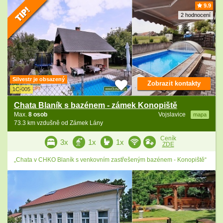
9.9
2 hodnocení
Silvestr je obsazený
Zobrazit kontakty
1C-005
Chata Blaník s bazénem - zámek Konopiště
Max.
8 osob
Vojslavice
mapa
73.3 km vzdušně od Zámek Lány
Ceník
3x
1x
1x
ZDE
„Chata v CHKO Blaník s venkovním zastřešeným bazénem - Konopiště“