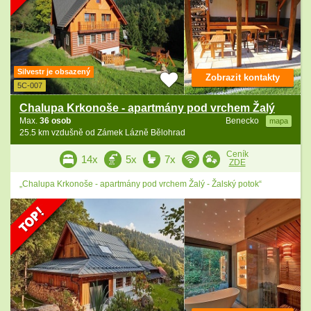
Silvestr je obsazený
Zobrazit kontakty
5C-007
Chalupa Krkonoše - apartmány pod vrchem Žalý
Max.
36 osob
Benecko
mapa
25.5 km vzdušně od Zámek Lázně Bělohrad
Ceník
14x
5x
7x
ZDE
„Chalupa Krkonoše - apartmány pod vrchem Žalý - Žalský potok“