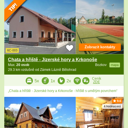
Zobrazit kontakty
6C-003
Chata a hřiště - Jizerské hory a Krkonoše
Max.
20 osob
Bozkov
mapa
29.3 km vzdušně od Zámek Lázně Bělohrad
Ceník
5x
1x
2x
ZDE
„Chata a hřiště - Jizerské hory a Krkonoše - hřiště s umělým povrchem“
9.6
4 hodnocení