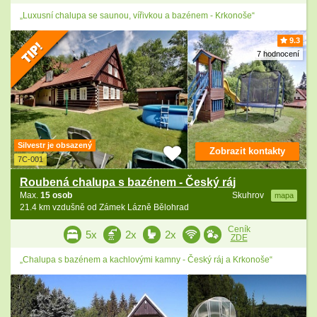
„Luxusní chalupa se saunou, vířivkou a bazénem - Krkonoše“
9.3
7 hodnocení
Silvestr je obsazený
Zobrazit kontakty
7C-001
Roubená chalupa s bazénem - Český ráj
Max.
15 osob
Skuhrov
mapa
21.4 km vzdušně od Zámek Lázně Bělohrad
Ceník
5x
2x
2x
ZDE
„Chalupa s bazénem a kachlovými kamny - Český ráj a Krkonoše“