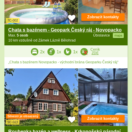
Zobrazit kontakty
7C-002
Chata s bazénem - Geopark Český ráj - Novopacko
Max.
5 osob
Úbislavice
mapa
10 km vzdušně od Zámek Lázně Bělohrad
Ceník
2x
1x
1x
ZDE
„Chata s bazénem Novopacko - východní brána Geoparku Český ráj“
Silvestr je obsazený
Zobrazit kontakty
5C-023
Roubenka bazén a wellness - Krkonošský národní