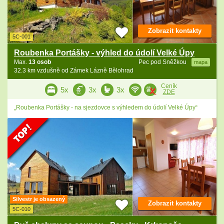
Zobrazit kontakty
5C-001
Roubenka Portášky - výhled do údolí Velké Úpy
Max.
13 osob
Pec pod Sněžkou
mapa
32.3 km vzdušně od Zámek Lázně Bělohrad
Ceník
5x
3x
3x
ZDE
„Roubenka Portášky - na sjezdovce s výhledem do údolí Velké Úpy“
Silvestr je obsazený
Zobrazit kontakty
5C-010