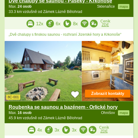
Dvě chalupy se saunou - Paseky - Krkonoše
Max.
24 osob
Sklenařice
mapa
33.3 km vzdušně od Zámek Lázně Bělohrad
Ceník
12x
6x
8x
ZDE
„Dvě chalupy s finskou saunou - rozhraní Jizerské hory a Krkonoše“
Zobrazit kontakty
8C-001
Roubenka se saunou a bazénem - Orlické hory
Max.
16 osob
Ohnišov
mapa
45.9 km vzdušně od Zámek Lázně Bělohrad
Ceník
4x
3x
3x
ZDE