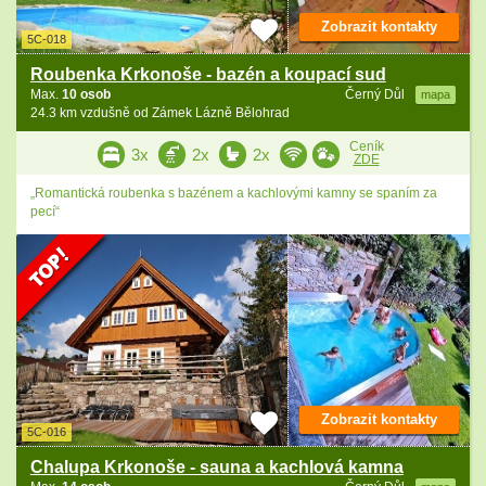
Zobrazit kontakty
5C-018
Roubenka Krkonoše - bazén a koupací sud
Max.
10 osob
Černý Důl
mapa
24.3 km vzdušně od Zámek Lázně Bělohrad
Ceník
3x
2x
2x
ZDE
„Romantická roubenka s bazénem a kachlovými kamny se spaním za
pecí“
Zobrazit kontakty
5C-016
Chalupa Krkonoše - sauna a kachlová kamna