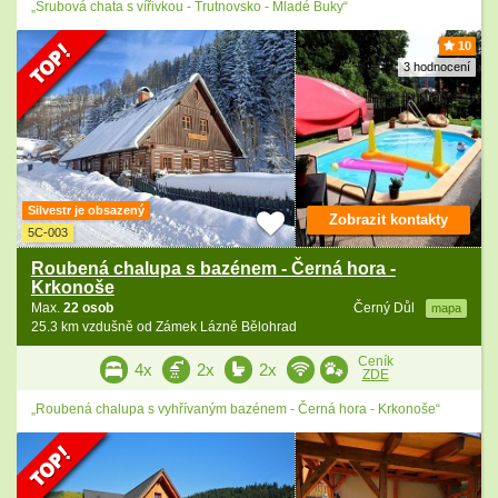
„Srubová chata s vířivkou - Trutnovsko - Mladé Buky“
10
3 hodnocení
Silvestr je obsazený
Zobrazit kontakty
5C-003
Roubená chalupa s bazénem - Černá hora -
Krkonoše
Max.
22 osob
Černý Důl
mapa
25.3 km vzdušně od Zámek Lázně Bělohrad
Ceník
4x
2x
2x
ZDE
„Roubená chalupa s vyhřívaným bazénem - Černá hora - Krkonoše“