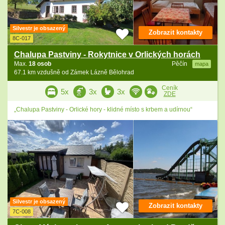
Silvestr je obsazený
Zobrazit kontakty
8C-017
Chalupa Pastviny - Rokytnice v Orlických horách
Max.
18 osob
Pěčín
mapa
67.1 km vzdušně od Zámek Lázně Bělohrad
Ceník
5x
3x
3x
ZDE
„Chalupa Pastviny - Orlické hory - klidné místo s krbem a udírnou“
Silvestr je obsazený
Zobrazit kontakty
7C-008