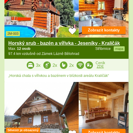
Zobrazit kontakty
2M-003
Horský srub - bazén a vířivka - Jeseníky - Kraličák
Max.
12 osob
Stříbrnice
mapa
97.4 km vzdušně od Zámek Lázně Bělohrad
Ceník
3x
2x
2x
ZDE
„Horská chata s vířivkou a bazénem v blízkosti areálu Kraličák“
Silvestr je obsazený
Zobrazit kontakty