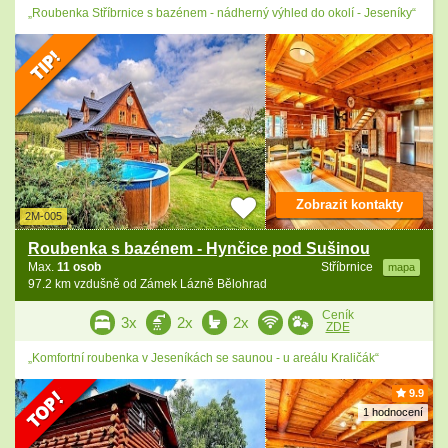
„Roubenka Stříbrnice s bazénem - nádherný výhled do okolí - Jeseníky“
Zobrazit kontakty
2M-005
Roubenka s bazénem - Hynčice pod Sušinou
Max.
11 osob
Stříbrnice
mapa
97.2 km vzdušně od Zámek Lázně Bělohrad
Ceník
3x
2x
2x
ZDE
„Komfortní roubenka v Jeseníkách se saunou - u areálu Kraličák“
9.9
1 hodnocení