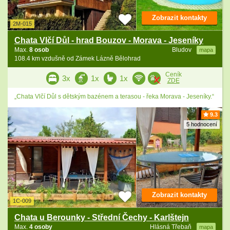
Zobrazit kontakty
2M-015
Chata Vlčí Důl - hrad Bouzov - Morava - Jeseníky
Max.
8 osob
Bludov
mapa
108.4 km vzdušně od Zámek Lázně Bělohrad
Ceník
3x
1x
1x
ZDE
„Chata Vlčí Důl s dětským bazénem a terasou - řeka Morava - Jeseníky.“
9.3
5 hodnocení
Zobrazit kontakty
1C-009
Chata u Berounky - Střední Čechy - Karlštejn
Max.
4 osoby
Hlásná Třebaň
mapa