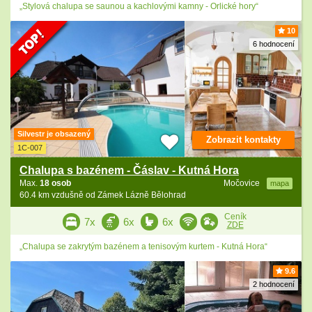
„Stylová chalupa se saunou a kachlovými kamny - Orlické hory“
10
6 hodnocení
Silvestr je obsazený
Zobrazit kontakty
1C-007
Chalupa s bazénem - Čáslav - Kutná Hora
Max.
18 osob
Močovice
mapa
60.4 km vzdušně od Zámek Lázně Bělohrad
Ceník
7x
6x
6x
ZDE
„Chalupa se zakrytým bazénem a tenisovým kurtem - Kutná Hora“
9.6
2 hodnocení