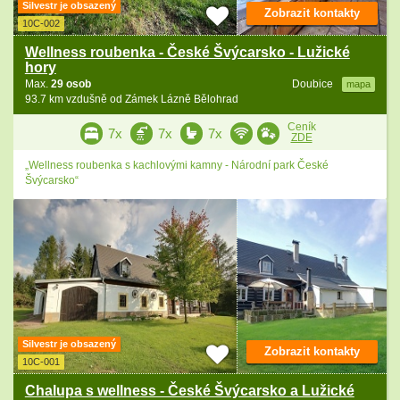
Silvestr je obsazený
Zobrazit kontakty
10C-002
Wellness roubenka - České Švýcarsko - Lužické
hory
Max.
29 osob
Doubice
mapa
93.7 km vzdušně od Zámek Lázně Bělohrad
Ceník
7x
7x
7x
ZDE
„Wellness roubenka s kachlovými kamny - Národní park České
Švýcarsko“
Silvestr je obsazený
Zobrazit kontakty
10C-001
Chalupa s wellness - České Švýcarsko a Lužické