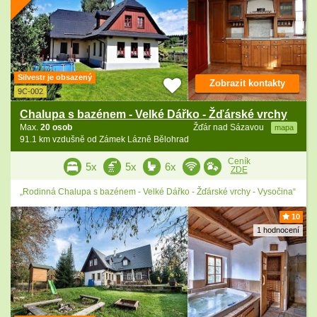
Silvestr je obsazený
Zobrazit kontakty
9C-002
Chalupa s bazénem - Velké Dářko - Žďárské vrchy
Max.
20 osob
Žďár nad Sázavou
mapa
91.1 km vzdušně od Zámek Lázně Bělohrad
Ceník
5x
5x
6x
ZDE
„Rodinná Chalupa s bazénem - Velké Dářko - Žďárské vrchy - Vysočina“
10
1 hodnocení