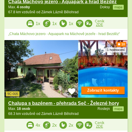
Chata Máchovo jezero - Aquapark a hrad Bezděz
Max.
4 osoby
Doksy
mapa
67.8 km vzdušně od Zámek Lázně Bělohrad
Ceník
1x
1x
1x
ZDE
„Chata Máchovo jezero - Aquapark na Máchově jezeře - hrad Bezděz“
10
1 hodnocení
Zobrazit kontakty
9C-005
Chalupa s bazénem - přehrada Seč - Železné hory
Max.
18 osob
Rostejn
mapa
68.3 km vzdušně od Zámek Lázně Bělohrad
Ceník
4x
2x
2x
ZDE