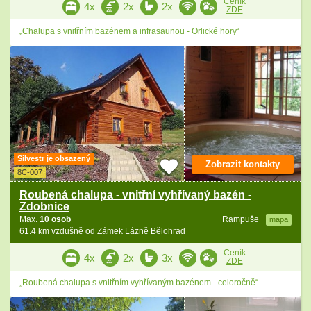
Ceník
4x
2x
2x
ZDE
„Chalupa s vnitřním bazénem a infrasaunou - Orlické hory“
Silvestr je obsazený
Zobrazit kontakty
8C-007
Roubená chalupa - vnitřní vyhřívaný bazén -
Zdobnice
Max.
10 osob
Rampuše
mapa
61.4 km vzdušně od Zámek Lázně Bělohrad
Ceník
4x
2x
3x
ZDE
„Roubená chalupa s vnitřním vyhřívaným bazénem - celoročně“