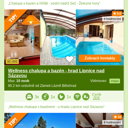
„Chalupa s bazén a hřiště - vodní nádrž Seč - Železné hory“
9.6
4 hodnocení
Zobrazit kontakty
9C-001
Wellness chalupa a bazén - hrad Lipnice nad
Sázavou
Max.
10 osob
Vilémovec
mapa
90.2 km vzdušně od Zámek Lázně Bělohrad
Ceník
3x
1x
1x
ZDE
„Wellness chalupa s bazénem - u hradu Lipnice nad Sázavou“
10
4 hodnocení