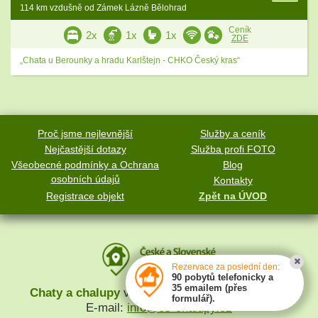
114 km vzdušně od Zámek Lázně Bělohrad
Ceník
2x
1x
1x
ZDE
„Chata u Berounky a hradu Karlštejn - CHKO Český kras“
Proč jsme nejlevnější
Služby a ceník
Nejčastější dotazy
Služba profi FOTO
Všeobecné podmínky a Ochrana
Blog
osobních údajů
Kontakty
Registrace objekt
Zpět na ÚVOD
Rezervace za poslední den:
90 pobytů telefonicky a
35 emailem (přes
Chaty a chalupy
v České a Slovenské republice
formulář).
E-mail:
info@cs-chalupy.cz