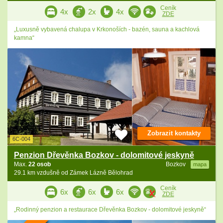
Ceník
4x
2x
4x
ZDE
„Luxusně vybavená chalupa v Krkonoších - bazén, sauna a kachlová
kamna“
Zobrazit kontakty
6C-004
Penzion Dřevěnka Bozkov - dolomitové jeskyně
Max.
22 osob
Bozkov
mapa
29.1 km vzdušně od Zámek Lázně Bělohrad
Ceník
6x
6x
6x
ZDE
„Rodinný penzion a restaurace Dřevěnka Bozkov - dolomitové jeskyně“