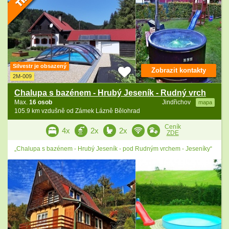
Silvestr je obsazený
Zobrazit kontakty
2M-009
Chalupa s bazénem - Hrubý Jeseník - Rudný vrch
Max.
16 osob
Jindřichov
mapa
105.9 km vzdušně od Zámek Lázně Bělohrad
Ceník
4x
2x
2x
ZDE
„Chalupa s bazénem - Hrubý Jeseník - pod Rudným vrchem - Jeseníky“