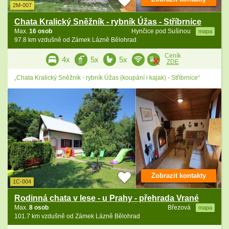
2M-007
Chata Kralický Sněžník - rybník Úžas - Stříbrnice
Max.
16 osob
Hynčice pod Sušinou
mapa
97.8 km vzdušně od Zámek Lázně Bělohrad
Ceník
4x
5x
5x
ZDE
„Chata Kralický Sněžník - rybník Úžas (koupání i kajak) - Stříbrnice“
Zobrazit kontakty
1C-004
Rodinná chata v lese - u Prahy - přehrada Vrané
Max.
8 osob
Březová
mapa
101.7 km vzdušně od Zámek Lázně Bělohrad