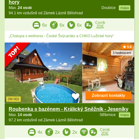
hory
Max.
24 osob
Doubice
mapa
94.1 km vzdušně od Zámek Lázně Bělohrad
Ceník
6x
6x
6x
ZDE
„Chalupa s wellness - České Švýcarsko a CHKO Lužické hory“
9.8
3 hodnocení
Zobrazit kontakty
2M-002
Roubenka s bazénem - Králický Sněžník - Jeseníky
Max.
14 osob
Stříbrnice
mapa
97.2 km vzdušně od Zámek Lázně Bělohrad
Ceník
4x
2x
2x
ZDE