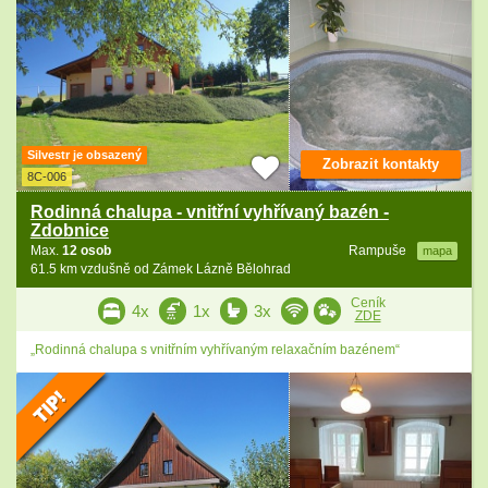
Silvestr je obsazený
Zobrazit kontakty
8C-006
Rodinná chalupa - vnitřní vyhřívaný bazén -
Zdobnice
Max.
12 osob
Rampuše
mapa
61.5 km vzdušně od Zámek Lázně Bělohrad
Ceník
4x
1x
3x
ZDE
„Rodinná chalupa s vnitřním vyhřívaným relaxačním bazénem“