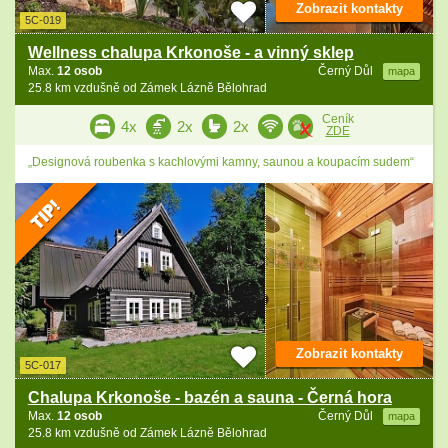
Zobrazit kontakty
5C-019
Wellness chalupa Krkonoše - a vinný sklep
Max.
12 osob
Černý Důl
mapa
25.8 km vzdušně od Zámek Lázně Bělohrad
Ceník
4x
2x
2x
ZDE
„Designová roubenka s kachlovými kamny, saunou a koupacím sudem“
Zobrazit kontakty
5C-017
Chalupa Krkonoše - bazén a sauna - Černá hora
Max.
12 osob
Černý Důl
mapa
25.8 km vzdušně od Zámek Lázně Bělohrad