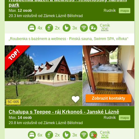
park
Max.
12 osob
Rudník
mapa
20.3 km vzdušně od Zámek Lázně Bělohrad
Ceník
4x
2x
3x
ZDE
„Roubenka s bazénem a wellness - Finská sauna, Swimm SPA, vířivka“
Zobrazit kontakty
5C-005
Chalupa s Teepee - ráj Krkonoš - Janské Lázně
Max.
14 osob
Rudník
mapa
20.8 km vzdušně od Zámek Lázně Bělohrad
Ceník
6x
2x
3x
ZDE