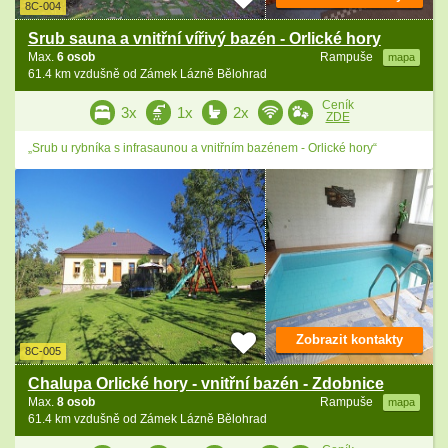
8C-004
Srub sauna a vnitřní vířivý bazén - Orlické hory
Max.
6 osob
Rampuše
mapa
61.4 km vzdušně od Zámek Lázně Bělohrad
Ceník
3x
1x
2x
ZDE
„Srub u rybníka s infrasaunou a vnitřním bazénem - Orlické hory“
Zobrazit kontakty
8C-005
Chalupa Orlické hory - vnitřní bazén - Zdobnice
Max.
8 osob
Rampuše
mapa
61.4 km vzdušně od Zámek Lázně Bělohrad