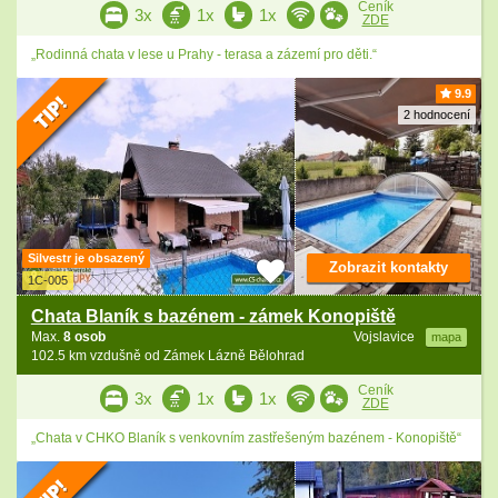
Ceník
3x
1x
1x
ZDE
„Rodinná chata v lese u Prahy - terasa a zázemí pro děti.“
9.9
2 hodnocení
Silvestr je obsazený
Zobrazit kontakty
1C-005
Chata Blaník s bazénem - zámek Konopiště
Max.
8 osob
Vojslavice
mapa
102.5 km vzdušně od Zámek Lázně Bělohrad
Ceník
3x
1x
1x
ZDE
„Chata v CHKO Blaník s venkovním zastřešeným bazénem - Konopiště“