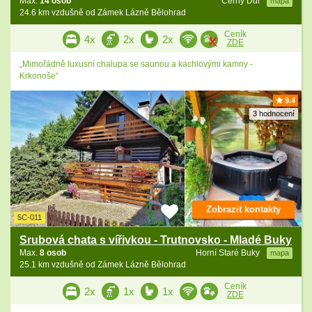
Max.
14 osob
Černý Důl
mapa
24.6 km vzdušně od Zámek Lázně Bělohrad
Ceník
4x
2x
2x
ZDE
„Mimořádně luxusní chalupa se saunou a kachlovými kamny -
Krkonoše“
9.4
3 hodnocení
Zobrazit kontakty
5C-011
Srubová chata s vířivkou - Trutnovsko - Mladé Buky
Max.
8 osob
Horní Staré Buky
mapa
25.1 km vzdušně od Zámek Lázně Bělohrad
Ceník
2x
1x
1x
ZDE