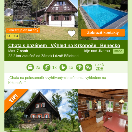
Silvestr je obsazený
Zobrazit kontakty
5C-004
Chata s bazénem - Výhled na Krkonoše - Benecko
Max.
7 osob
Háje nad Jizerou
mapa
23.2 km vzdušně od Zámek Lázně Bělohrad
Ceník
2x
1x
1x
ZDE
„Chata na polosamotě s vyhřívaným bazénem a výhledem na
Krkonoše.“