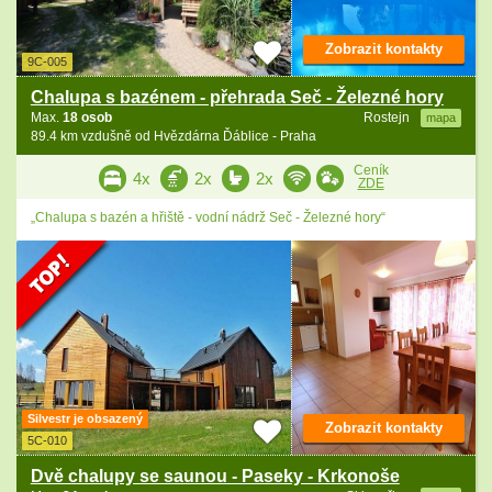
Zobrazit kontakty
9C-005
Chalupa s bazénem - přehrada Seč - Železné hory
Max.
18 osob
Rostejn
mapa
89.4 km vzdušně od Hvězdárna Ďáblice - Praha
Ceník
4x
2x
2x
ZDE
„Chalupa s bazén a hřiště - vodní nádrž Seč - Železné hory“
Silvestr je obsazený
Zobrazit kontakty
5C-010
Dvě chalupy se saunou - Paseky - Krkonoše