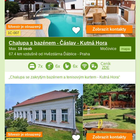
Silvestr je obsazený
Zobrazit kontakty
1C-007
Chalupa s bazénem - Čáslav - Kutná Hora
Max.
18 osob
Močovice
mapa
67.4 km vzdušně od Hvězdárna Ďáblice - Praha
Ceník
7x
6x
6x
ZDE
„Chalupa se zakrytým bazénem a tenisovým kurtem - Kutná Hora“
Silvestr je obsazený
Zobrazit kontakty