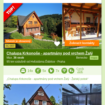
Silvestr je obsazený
Zobrazit kontakty
5C-007
Chalupa Krkonoše - apartmány pod vrchem Žalý
Max.
36 osob
Benecko
mapa
95 km vzdušně od Hvězdárna Ďáblice - Praha
Ceník
14x
5x
7x
ZDE
„Chalupa Krkonoše - apartmány pod vrchem Žalý - Žalský potok“