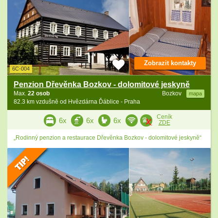
Zobrazit kontakty
6C-004
Penzion Dřevěnka Bozkov - dolomitové jeskyně
Max.
22 osob
Bozkov
mapa
82.3 km vzdušně od Hvězdárna Ďáblice - Praha
Ceník
6x
6x
6x
ZDE
„Rodinný penzion a restaurace Dřevěnka Bozkov - dolomitové jeskyně“