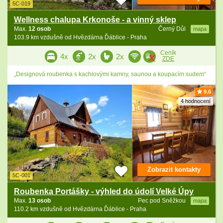
5C-019
Wellness chalupa Krkonoše - a vinný sklep
Max.
12 osob
Černý Důl
mapa
103.9 km vzdušně od Hvězdárna Ďáblice - Praha
Ceník
4x
2x
2x
ZDE
„Designová roubenka s kachlovými kamny, saunou a koupacím sudem“
9.6
4 hodnocení
Zobrazit kontakty
5C-001
Roubenka Portášky - výhled do údolí Velké Úpy
Max.
13 osob
Pec pod Sněžkou
mapa
110.2 km vzdušně od Hvězdárna Ďáblice - Praha