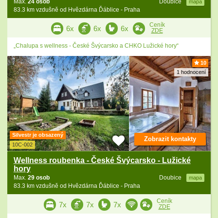
Max.
24 osob
Doubice
mapa
83.3 km vzdušně od Hvězdárna Ďáblice - Praha
Ceník
6x
6x
6x
ZDE
„Chalupa s wellness - České Švýcarsko a CHKO Lužické hory“
10
1 hodnocení
Silvestr je obsazený
Zobrazit kontakty
10C-002
Wellness roubenka - České Švýcarsko - Lužické
hory
Max.
29 osob
Doubice
mapa
83.3 km vzdušně od Hvězdárna Ďáblice - Praha
Ceník
7x
7x
7x
ZDE