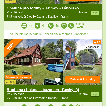
2C-002
Chalupa pro rodiny - Řevnov - Táborsko
Max.
16 osob
Řevnov
mapa
74.7 km vzdušně od Hvězdárna Ďáblice - Praha
Ceník
4x
4x
4x
ZDE
„Chalupa pro rodiny s dětmi - apartmány a zahrada - Táborsko“
9.3
7 hodnocení
Silvestr je obsazený
Zobrazit kontakty
7C-001
Roubená chalupa s bazénem - Český ráj
Max.
15 osob
Skuhrov
mapa
75.6 km vzdušně od Hvězdárna Ďáblice - Praha
Ceník