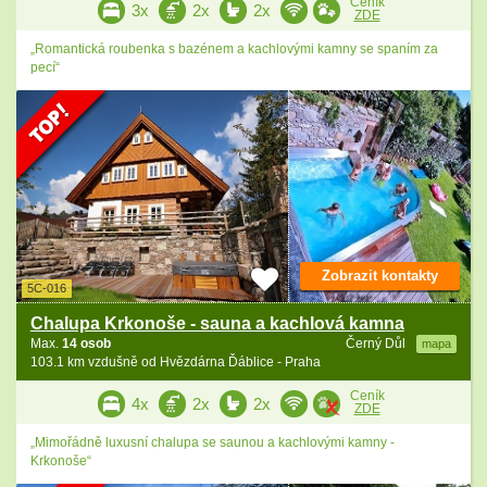
Ceník
3x
2x
2x
ZDE
„Romantická roubenka s bazénem a kachlovými kamny se spaním za
pecí“
Zobrazit kontakty
5C-016
Chalupa Krkonoše - sauna a kachlová kamna
Max.
14 osob
Černý Důl
mapa
103.1 km vzdušně od Hvězdárna Ďáblice - Praha
Ceník
4x
2x
2x
ZDE
„Mimořádně luxusní chalupa se saunou a kachlovými kamny -
Krkonoše“