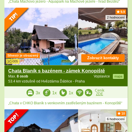
„Chata Máchovo jezero - Aquapark na Máchově jezeře - hrad Bezděz“
9.9
2 hodnocení
Silvestr je obsazený
Zobrazit kontakty
1C-005
Chata Blaník s bazénem - zámek Konopiště
Max.
8 osob
Vojslavice
mapa
53.4 km vzdušně od Hvězdárna Ďáblice - Praha
Ceník
3x
1x
1x
ZDE
„Chata v CHKO Blaník s venkovním zastřešeným bazénem - Konopiště“
10
6 hodnocení