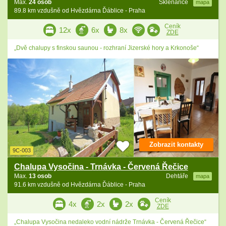
Max.
24 osob
Sklenařice
mapa
89.8 km vzdušně od Hvězdárna Ďáblice - Praha
Ceník
12x
6x
8x
ZDE
„Dvě chalupy s finskou saunou - rozhraní Jizerské hory a Krkonoše“
Zobrazit kontakty
9C-003
Chalupa Vysočina - Trnávka - Červená Řečice
Max.
13 osob
Dehtáře
mapa
91.6 km vzdušně od Hvězdárna Ďáblice - Praha
Ceník
4x
2x
2x
ZDE
„Chalupa Vysočina nedaleko vodní nádrže Trnávka - Červená Řečice“