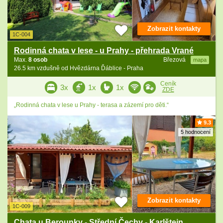
Zobrazit kontakty
1C-004
Rodinná chata v lese - u Prahy - přehrada Vrané
Max.
8 osob
Březová
mapa
26.5 km vzdušně od Hvězdárna Ďáblice - Praha
Ceník
3x
1x
1x
ZDE
„Rodinná chata v lese u Prahy - terasa a zázemí pro děti.“
9.3
5 hodnocení
Zobrazit kontakty
1C-009
Chata u Berounky - Střední Čechy - Karlštejn