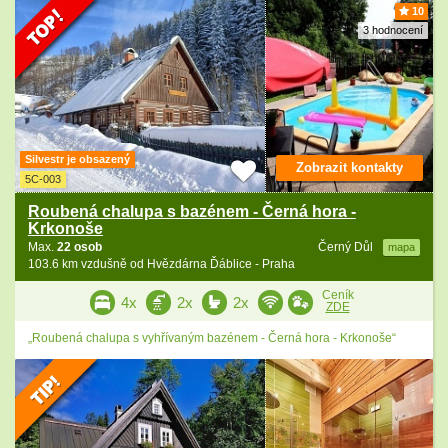
10
3 hodnocení
Silvestr je obsazený
Zobrazit kontakty
5C-003
Roubená chalupa s bazénem - Černá hora -
Krkonoše
Max.
22 osob
Černý Důl
mapa
103.6 km vzdušně od Hvězdárna Ďáblice - Praha
Ceník
4x
2x
2x
ZDE
„Roubená chalupa s vyhřívaným bazénem - Černá hora - Krkonoše“