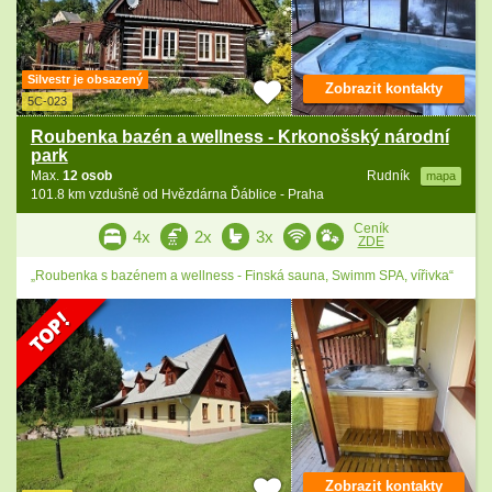
Silvestr je obsazený
Zobrazit kontakty
5C-023
Roubenka bazén a wellness - Krkonošský národní
park
Max.
12 osob
Rudník
mapa
101.8 km vzdušně od Hvězdárna Ďáblice - Praha
Ceník
4x
2x
3x
ZDE
„Roubenka s bazénem a wellness - Finská sauna, Swimm SPA, vířivka“
Zobrazit kontakty