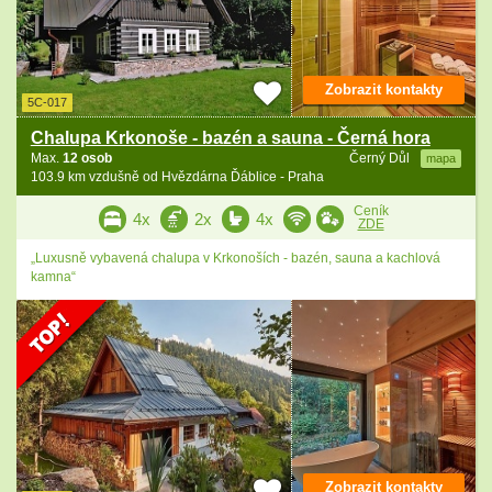
Zobrazit kontakty
5C-017
Chalupa Krkonoše - bazén a sauna - Černá hora
Max.
12 osob
Černý Důl
mapa
103.9 km vzdušně od Hvězdárna Ďáblice - Praha
Ceník
4x
2x
4x
ZDE
„Luxusně vybavená chalupa v Krkonoších - bazén, sauna a kachlová
kamna“
Zobrazit kontakty