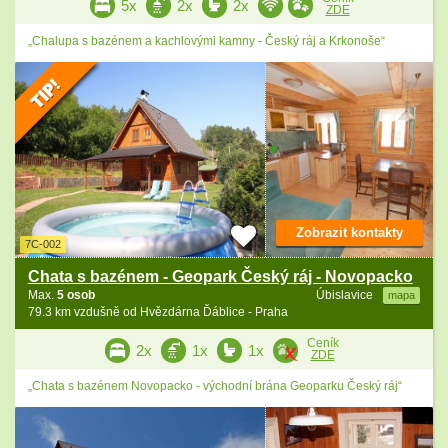
5x
2x
2x
ZDE
„Chalupa s bazénem a kachlovými kamny - Český ráj a Krkonoše“
Zobrazit kontakty
7C-002
Chata s bazénem - Geopark Český ráj - Novopacko
Max.
5 osob
Úbislavice
mapa
79.3 km vzdušně od Hvězdárna Ďáblice - Praha
Ceník
2x
1x
1x
ZDE
„Chata s bazénem Novopacko - východní brána Geoparku Český ráj“