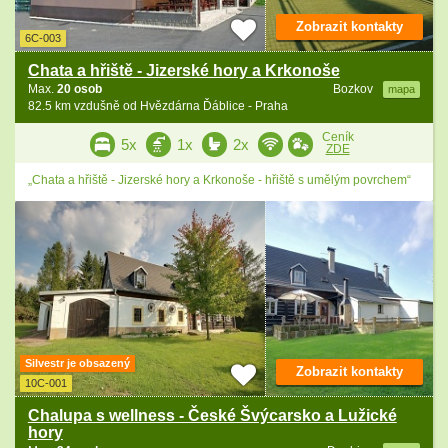
Zobrazit kontakty
6C-003
Chata a hřiště - Jizerské hory a Krkonoše
Max.
20 osob
Bozkov
mapa
82.5 km vzdušně od Hvězdárna Ďáblice - Praha
Ceník
5x
1x
2x
ZDE
„Chata a hřiště - Jizerské hory a Krkonoše - hřiště s umělým povrchem“
Silvestr je obsazený
Zobrazit kontakty
10C-001
Chalupa s wellness - České Švýcarsko a Lužické
hory