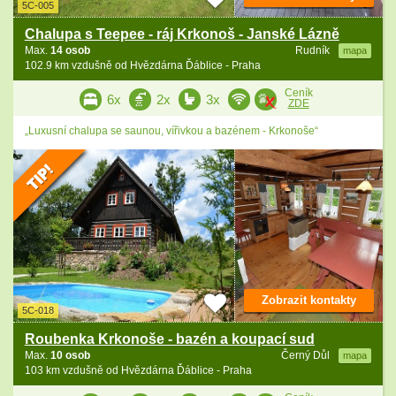
5C-005
Chalupa s Teepee - ráj Krkonoš - Janské Lázně
Max.
14 osob
Rudník
mapa
102.9 km vzdušně od Hvězdárna Ďáblice - Praha
Ceník
6x
2x
3x
ZDE
„Luxusní chalupa se saunou, vířivkou a bazénem - Krkonoše“
Zobrazit kontakty
5C-018
Roubenka Krkonoše - bazén a koupací sud
Max.
10 osob
Černý Důl
mapa
103 km vzdušně od Hvězdárna Ďáblice - Praha