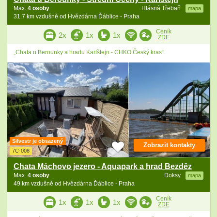
Max.
4 osoby
Hlásná Třebaň
mapa
31.7 km vzdušně od Hvězdárna Ďáblice - Praha
Ceník
2x
1x
1x
ZDE
„Chata u Berounky a hradu Karlštejn - CHKO Český kras“
Silvestr je obsazený
Zobrazit kontakty
7C-008
Chata Máchovo jezero - Aquapark a hrad Bezděz
Max.
4 osoby
Doksy
mapa
49 km vzdušně od Hvězdárna Ďáblice - Praha
Ceník
1x
1x
1x
ZDE