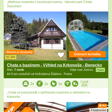
„Wellness roubenka s kachlovými kamny - Národní park České
Švýcarsko“
Silvestr je obsazený
Zobrazit kontakty
5C-004
Chata s bazénem - Výhled na Krkonoše - Benecko
Max.
7 osob
Háje nad Jizerou
mapa
84.5 km vzdušně od Hvězdárna Ďáblice - Praha
Ceník
2x
1x
1x
ZDE
„Chata na polosamotě s vyhřívaným bazénem a výhledem na
Krkonoše.“
9.6
4 hodnocení