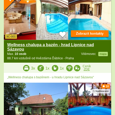
Zobrazit kontakty
9C-001
Wellness chalupa a bazén - hrad Lipnice nad
Sázavou
Max.
10 osob
Vilémovec
mapa
88.7 km vzdušně od Hvězdárna Ďáblice - Praha
Ceník
3x
1x
1x
ZDE
„Wellness chalupa s bazénem - u hradu Lipnice nad Sázavou“
10
1 hodnocení