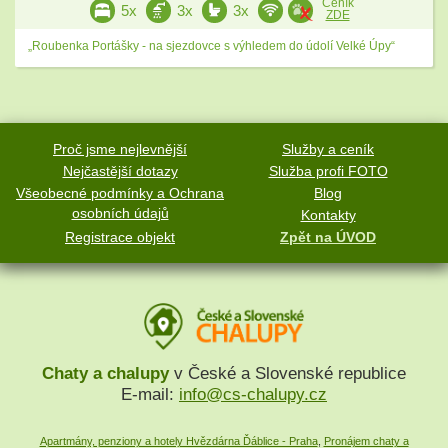
Ceník
5x
3x
3x
ZDE
„Roubenka Portášky - na sjezdovce s výhledem do údolí Velké Úpy“
Proč jsme nejlevnější
Služby a ceník
Nejčastější dotazy
Služba profi FOTO
Všeobecné podmínky a Ochrana
Blog
osobních údajů
Kontakty
Registrace objekt
Zpět na ÚVOD
Chaty a chalupy
v České a Slovenské republice
E-mail:
info@cs-chalupy.cz
Apartmány, penziony a hotely Hvězdárna Ďáblice - Praha
,
Pronájem chaty a