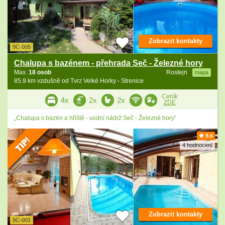
Zobrazit kontakty
9C-005
Chalupa s bazénem - přehrada Seč - Železné hory
Max.
18 osob
Rostejn
mapa
85.9 km vzdušně od Tvrz Velké Horky - Strenice
Ceník
4x
2x
2x
ZDE
„Chalupa s bazén a hřiště - vodní nádrž Seč - Železné hory“
9.6
4 hodnocení
Zobrazit kontakty
9C-001