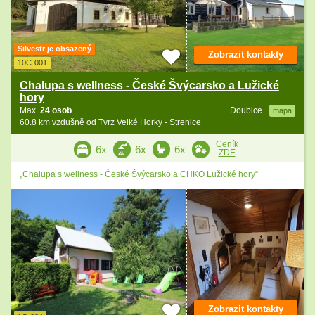
Silvestr je obsazený
Zobrazit kontakty
10C-001
Chalupa s wellness - České Švýcarsko a Lužické
hory
Max.
24 osob
Doubice
mapa
60.8 km vzdušně od Tvrz Velké Horky - Strenice
Ceník
6x
6x
6x
ZDE
„Chalupa s wellness - České Švýcarsko a CHKO Lužické hory“
Zobrazit kontakty