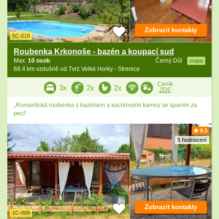
Zobrazit kontakty
5C-018
Roubenka Krkonoše - bazén a koupací sud
Max.
10 osob
Černý Důl
mapa
68.4 km vzdušně od Tvrz Velké Horky - Strenice
Ceník
3x
2x
2x
ZDE
„Romantická roubenka s bazénem a kachlovými kamny se spaním za
pecí“
9.3
5 hodnocení
Zobrazit kontakty
1C-009