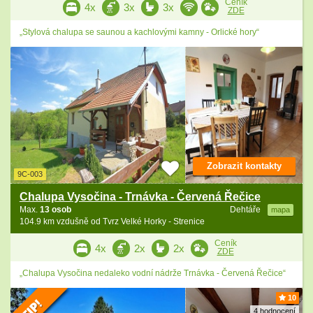
Ceník
4x
3x
3x
ZDE
„Stylová chalupa se saunou a kachlovými kamny - Orlické hory“
Zobrazit kontakty
9C-003
Chalupa Vysočina - Trnávka - Červená Řečice
Max.
13 osob
Dehtáře
mapa
104.9 km vzdušně od Tvrz Velké Horky - Strenice
Ceník
4x
2x
2x
ZDE
„Chalupa Vysočina nedaleko vodní nádrže Trnávka - Červená Řečice“
10
4 hodnocení