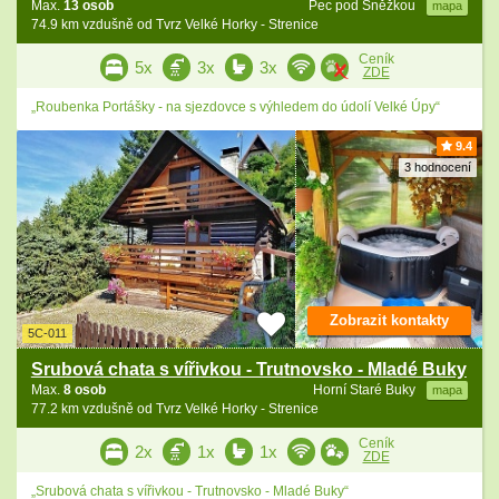
Max.
13 osob
Pec pod Sněžkou
mapa
74.9 km vzdušně od Tvrz Velké Horky - Strenice
Ceník
5x
3x
3x
ZDE
„Roubenka Portášky - na sjezdovce s výhledem do údolí Velké Úpy“
9.4
3 hodnocení
Zobrazit kontakty
5C-011
Srubová chata s vířivkou - Trutnovsko - Mladé Buky
Max.
8 osob
Horní Staré Buky
mapa
77.2 km vzdušně od Tvrz Velké Horky - Strenice
Ceník
2x
1x
1x
ZDE
„Srubová chata s vířivkou - Trutnovsko - Mladé Buky“