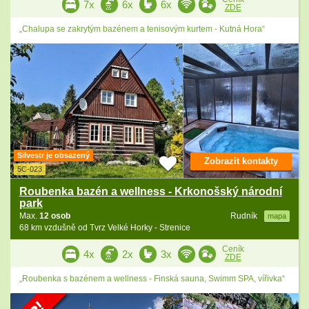
7x
6x
6x
ZDE
„Chalupa se zakrytým bazénem a tenisovým kurtem - Kutná Hora“
Silvestr je obsazený
Zobrazit kontakty
5C-023
Roubenka bazén a wellness - Krkonošský národní
park
Max.
12 osob
Rudník
mapa
68 km vzdušně od Tvrz Velké Horky - Strenice
Ceník
4x
2x
3x
ZDE
„Roubenka s bazénem a wellness - Finská sauna, Swimm SPA, vířivka“