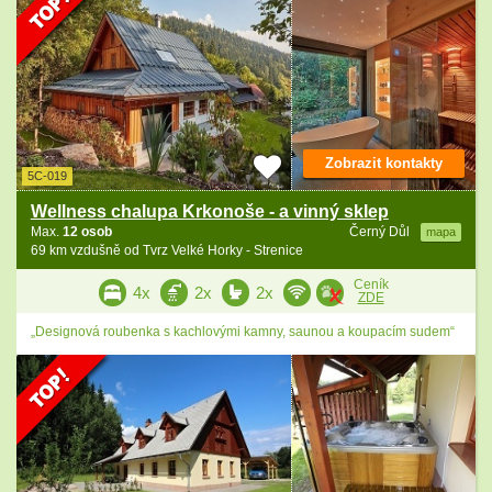
Zobrazit kontakty
5C-019
Wellness chalupa Krkonoše - a vinný sklep
Max.
12 osob
Černý Důl
mapa
69 km vzdušně od Tvrz Velké Horky - Strenice
Ceník
4x
2x
2x
ZDE
„Designová roubenka s kachlovými kamny, saunou a koupacím sudem“