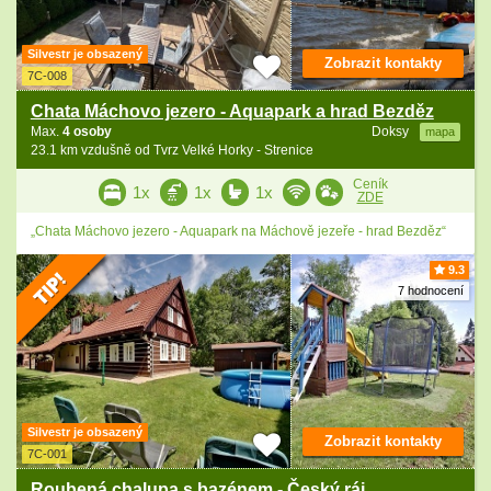
Silvestr je obsazený
Zobrazit kontakty
7C-008
Chata Máchovo jezero - Aquapark a hrad Bezděz
Max.
4 osoby
Doksy
mapa
23.1 km vzdušně od Tvrz Velké Horky - Strenice
Ceník
1x
1x
1x
ZDE
„Chata Máchovo jezero - Aquapark na Máchově jezeře - hrad Bezděz“
9.3
7 hodnocení
Silvestr je obsazený
Zobrazit kontakty
7C-001
Roubená chalupa s bazénem - Český ráj