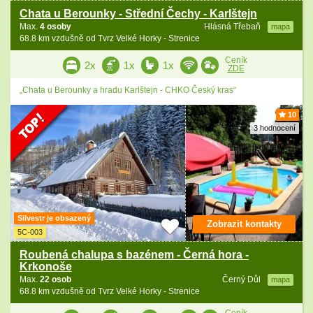
Chata u Berounky - Střední Čechy - Karlštejn
Max.
4 osoby
Hlásná Třebaň
mapa
68.8 km vzdušně od Tvrz Velké Horky - Strenice
Ceník
2x
1x
1x
ZDE
„Chata u Berounky a hradu Karlštejn - CHKO Český kras“
10
3 hodnocení
Silvestr je obsazený
Zobrazit kontakty
5C-003
Roubená chalupa s bazénem - Černá hora -
Krkonoše
Max.
22 osob
Černý Důl
mapa
68.8 km vzdušně od Tvrz Velké Horky - Strenice