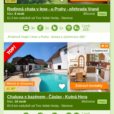
1C-004
Rodinná chata v lese - u Prahy - přehrada Vrané
Max.
8 osob
Březová
mapa
61.5 km vzdušně od Tvrz Velké Horky - Strenice
Ceník
3x
1x
1x
ZDE
„Rodinná chata v lese u Prahy - terasa a zázemí pro děti.“
10
6 hodnocení
Silvestr je obsazený
Zobrazit kontakty
1C-007
Chalupa s bazénem - Čáslav - Kutná Hora
Max.
18 osob
Močovice
mapa
65.8 km vzdušně od Tvrz Velké Horky - Strenice
Ceník