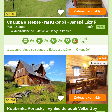
Zobrazit kontakty
5C-005
Chalupa s Teepee - ráj Krkonoš - Janské Lázně
Max.
14 osob
Rudník
mapa
69.4 km vzdušně od Tvrz Velké Horky - Strenice
Ceník
6x
2x
3x
ZDE
„Luxusní chalupa se saunou, vířivkou a bazénem - Krkonoše“
9.6
4 hodnocení
Zobrazit kontakty
5C-001
Roubenka Portášky - výhled do údolí Velké Úpy