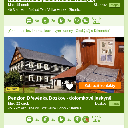
Max.
15 osob
Skuhrov
mapa
40.3 km vzdušně od Tvrz Velké Horky - Strenice
Ceník
5x
2x
2x
ZDE
„Chalupa s bazénem a kachlovými kamny - Český ráj a Krkonoše“
Zobrazit kontakty
6C-004
Penzion Dřevěnka Bozkov - dolomitové jeskyně
Max.
22 osob
Bozkov
mapa
45.6 km vzdušně od Tvrz Velké Horky - Strenice
Ceník
6x
6x
6x
ZDE