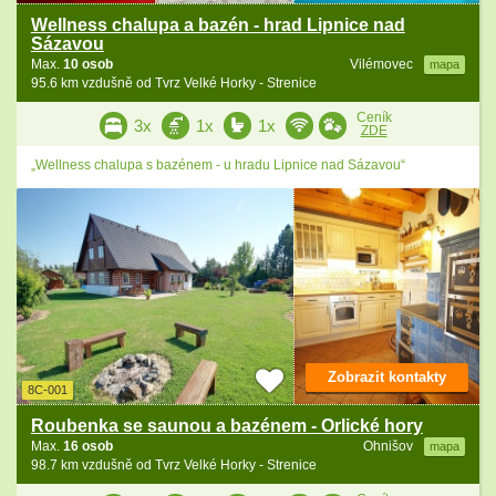
Wellness chalupa a bazén - hrad Lipnice nad
Sázavou
Max.
10 osob
Vilémovec
mapa
95.6 km vzdušně od Tvrz Velké Horky - Strenice
Ceník
3x
1x
1x
ZDE
„Wellness chalupa s bazénem - u hradu Lipnice nad Sázavou“
Zobrazit kontakty
8C-001
Roubenka se saunou a bazénem - Orlické hory
Max.
16 osob
Ohnišov
mapa
98.7 km vzdušně od Tvrz Velké Horky - Strenice