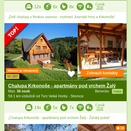
Ceník
12x
6x
8x
ZDE
„Dvě chalupy s finskou saunou - rozhraní Jizerské hory a Krkonoše“
Silvestr je obsazený
Zobrazit kontakty
5C-007
Chalupa Krkonoše - apartmány pod vrchem Žalý
Max.
36 osob
Benecko
mapa
59.1 km vzdušně od Tvrz Velké Horky - Strenice
Ceník
14x
5x
7x
ZDE
„Chalupa Krkonoše - apartmány pod vrchem Žalý - Žalský potok“
10