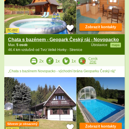
Zobrazit kontakty
7C-002
Chata s bazénem - Geopark Český ráj - Novopacko
Max.
5 osob
Úbislavice
mapa
46.4 km vzdušně od Tvrz Velké Horky - Strenice
Ceník
2x
1x
1x
ZDE
„Chata s bazénem Novopacko - východní brána Geoparku Český ráj“
Silvestr je obsazený
Zobrazit kontakty