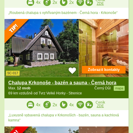
Ceník
4x
2x
2x
ZDE
„Roubená chalupa s vyhřívaným bazénem - Černá hora - Krkonoše“
Zobrazit kontakty
5C-017
Chalupa Krkonoše - bazén a sauna - Černá hora
Max.
12 osob
Černý Důl
mapa
69 km vzdušně od Tvrz Velké Horky - Strenice
Ceník
4x
2x
4x
ZDE
„Luxusně vybavená chalupa v Krkonoších - bazén, sauna a kachlová
kamna“