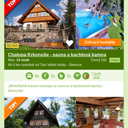
Zobrazit kontakty
5C-016
Chalupa Krkonoše - sauna a kachlová kamna
Max.
14 osob
Černý Důl
mapa
68.4 km vzdušně od Tvrz Velké Horky - Strenice
Ceník
4x
2x
2x
ZDE
„Mimořádně luxusní chalupa se saunou a kachlovými kamny -
Krkonoše“