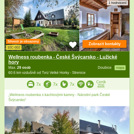
1 hodnocení
Silvestr je obsazený
Zobrazit kontakty
10C-002
Wellness roubenka - České Švýcarsko - Lužické
hory
Max.
29 osob
Doubice
mapa
60.6 km vzdušně od Tvrz Velké Horky - Strenice
Ceník
7x
7x
7x
ZDE
„Wellness roubenka s kachlovými kamny - Národní park České
Švýcarsko“