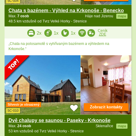
5C-004
Chata s bazénem - Výhled na Krkonoše - Benecko
Max.
7 osob
Háje nad Jizerou
mapa
48.5 km vzdušně od Tvrz Velké Horky - Strenice
Ceník
2x
1x
1x
ZDE
„Chata na polosamotě s vyhřívaným bazénem a výhledem na
Krkonoše.“
Silvestr je obsazený
Zobrazit kontakty
5C-010
Dvě chalupy se saunou - Paseky - Krkonoše
Max.
24 osob
Sklenařice
mapa
53 km vzdušně od Tvrz Velké Horky - Strenice