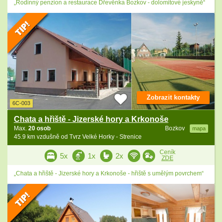
„Rodinný penzion a restaurace Dřevěnka Bozkov - dolomitové jeskyně“
Zobrazit kontakty
6C-003
Chata a hřiště - Jizerské hory a Krkonoše
Max.
20 osob
Bozkov
mapa
45.9 km vzdušně od Tvrz Velké Horky - Strenice
Ceník
5x
1x
2x
ZDE
„Chata a hřiště - Jizerské hory a Krkonoše - hřiště s umělým povrchem“