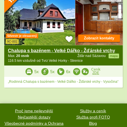
Silvestr je obsazený
Zobrazit kontakty
9C-002
Chalupa s bazénem - Velké Dářko - Žďárské vrchy
Max.
20 osob
Žďár nad Sázavou
mapa
116.5 km vzdušně od Tvrz Velké Horky - Strenice
Ceník
5x
5x
6x
ZDE
„Rodinná Chalupa s bazénem - Velké Dářko - Žďárské vrchy - Vysočina“
Proč jsme nejlevnější
Služby a ceník
Nejčastější dotazy
Služba profi FOTO
Všeobecné podmínky a Ochrana
Blog