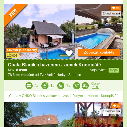
9.9
2 hodnocení
Silvestr je obsazený
Zobrazit kontakty
1C-005
Chata Blaník s bazénem - zámek Konopiště
Max.
8 osob
Vojslavice
mapa
78.6 km vzdušně od Tvrz Velké Horky - Strenice
Ceník
3x
1x
1x
ZDE
„Chata v CHKO Blaník s venkovním zastřešeným bazénem - Konopiště“
10
1 hodnocení