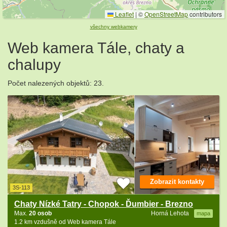
Leaflet
|
©
OpenStreetMap
contributors
všechny webkamery
Web kamera Tále, chaty a
chalupy
Počet nalezených objektů: 23.
Zobrazit kontakty
3S-113
Chaty Nízké Tatry - Chopok - Ďumbier - Brezno
Max.
20 osob
Horná Lehota
mapa
1.2 km vzdušně od Web kamera Tále