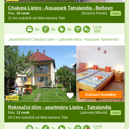
Chalupa Liptov - Aquapark Tatralandia - Beňovo
Max.
16 osob
Závažná Poruba
mapa
21 km vzdušně od Web kamera Tále
Ceník
4x
4x
4x
ZDE
„Apartmánová Chalupa Liptov - Liptovská Mara - Aquapark Tatralandia“
Zobrazit kontakty
3S-070
Rekreační dům - apartmány Liptov - Tatralandia
Max.
12 osob
Liptovský Mikuláš
mapa
24.5 km vzdušně od Web kamera Tále
Ceník
4x
2x
2x