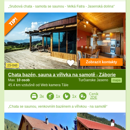
„Srubová chata - samota se saunou - Velká Fatra - Jasenská dolina“
Zobrazit kontakty
2S-048
Chata bazén, sauna a vířivka na samotě - Záborie
Max.
10 osob
Turčianske Jaseno
mapa
45.4 km vzdušně od Web kamera Tále
Ceník
3x
1x
1x
ZDE
„Chata se saunou, venkovním bazénem a vířivkou - na samotě“