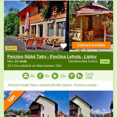
Zobrazit kontakty
3S-072
Penzion Nízké Tatry - Pavčina Lehota - Liptov
Max.
21 osob
Demänovská Dolina
mapa
20.2 km vzdušně od Web kamera Tále
Ceník
8x
8x
10x
ZDE
„Penzion Nízké Tatry v krásné přírodě Liptova - Pavčina Lehota.“