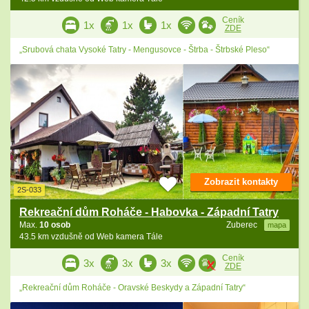
Ceník
1x
1x
1x
ZDE
„Srubová chata Vysoké Tatry - Mengusovce - Štrba - Štrbské Pleso“
Zobrazit kontakty
2S-033
Rekreační dům Roháče - Habovka - Západní Tatry
Max.
10 osob
Zuberec
mapa
43.5 km vzdušně od Web kamera Tále
Ceník
3x
3x
3x
ZDE
„Rekreační dům Roháče - Oravské Beskydy a Západní Tatry“