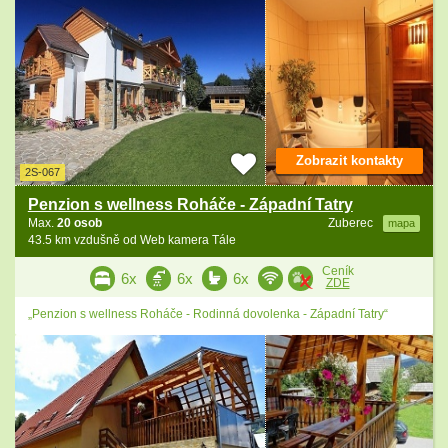
Zobrazit kontakty
2S-067
Penzion s wellness Roháče - Západní Tatry
Max.
20 osob
Zuberec
mapa
43.5 km vzdušně od Web kamera Tále
Ceník
6x
6x
6x
ZDE
„Penzion s wellness Roháče - Rodinná dovolenka - Západní Tatry“