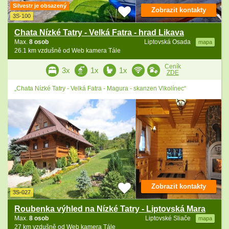
Silvestr je obsazený
Zobrazit kontakty
3S-100
Chata Nízké Tatry - Velká Fatra - hrad Likava
Max.
8 osob
Liptovská Osada
mapa
26.1 km vzdušně od Web kamera Tále
Ceník
3x
1x
1x
ZDE
„Chata Nízké Tatry - Velká Fatra - Magura - skanzen Vlkolínec“
Zobrazit kontakty
3S-027
Roubenka výhled na Nízké Tatry - Liptovská Mara
Max.
8 osob
Liptovské Sliače
mapa
27 km vzdušně od Web kamera Tále