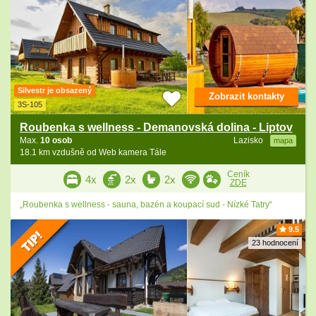
Silvestr je obsazený
Zobrazit kontakty
3S-105
Roubenka s wellness - Demanovská dolina - Liptov
Max.
10 osob
Lazisko
mapa
18.1 km vzdušně od Web kamera Tále
Ceník
4x
2x
2x
ZDE
„Roubenka s wellness - sauna, bazén a koupací sud - Nízké Tatry“
9.5
23 hodnocení