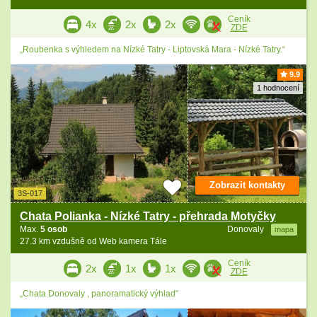
Ceník
4x
2x
2x
ZDE
„Roubenka s výhledem na Nízké Tatry - Liptovská Mara - Nízké Tatry.“
9.9
1 hodnocení
Zobrazit kontakty
3S-017
Chata Polianka - Nízké Tatry - přehrada Motyčky
Max.
5 osob
Donovaly
mapa
27.3 km vzdušně od Web kamera Tále
Ceník
2x
1x
1x
ZDE
„Chata Donovaly , panoramatický výhlad“