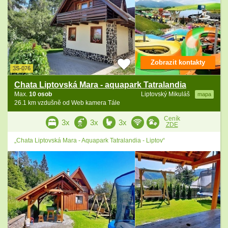
Zobrazit kontakty
3S-076
Chata Liptovská Mara - aquapark Tatralandia
Max.
10 osob
Liptovský Mikuláš
mapa
26.1 km vzdušně od Web kamera Tále
Ceník
3x
3x
3x
ZDE
„Chata Liptovská Mara - Aquapark Tatralandia - Liptov“