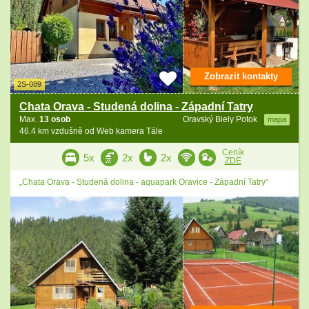
Zobrazit kontakty
2S-089
Chata Orava - Studená dolina - Západní Tatry
Max.
13 osob
Oravský Biely Potok
mapa
46.4 km vzdušně od Web kamera Tále
Ceník
5x
2x
2x
ZDE
„Chata Orava - Studená dolina - aquapark Oravice - Západní Tatry“