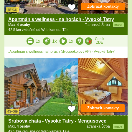
Zobrazit kontakty
4S-031
Apartmán s wellness - na horách - Vysoké Tatry
Max.
4 osoby
Tatranská Štrba
mapa
42.5 km vzdušně od Web kamera Tále
Ceník
1x
1x
1x
ZDE
„Apartmán s wellness na horách (dvoupokojový AP) - Vysoké Tatry“
Zobrazit kontakty
4S-069
Srubová chata - Vysoké Tatry - Mengusovce
Max.
4 osoby
Tatranská Štrba
mapa
42.5 km vzdušně od Web kamera Tále