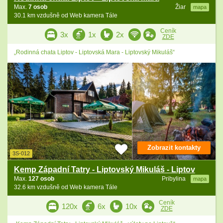
Max.
7 osob
Žiar
mapa
30.1 km vzdušně od Web kamera Tále
Ceník
3x
1x
2x
ZDE
„Rodinná chata Liptov - Liptovská Mara - Liptovský Mikuláš“
Zobrazit kontakty
3S-012
Kemp Západní Tatry - Liptovský Mikuláš - Liptov
Max.
127 osob
Pribylina
mapa
32.6 km vzdušně od Web kamera Tále
Ceník
120x
6x
10x
ZDE