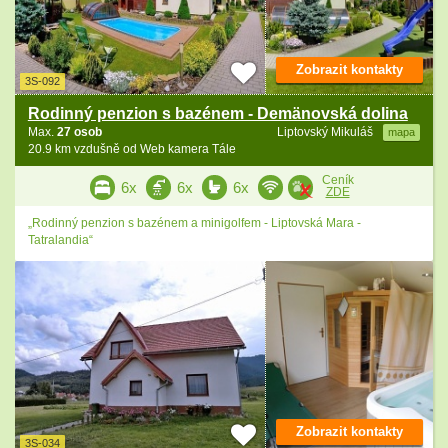
Zobrazit kontakty
3S-092
Rodinný penzion s bazénem - Demänovská dolina
Max.
27 osob
Liptovský Mikuláš
mapa
20.9 km vzdušně od Web kamera Tále
Ceník
6x
6x
6x
ZDE
„Rodinný penzion s bazénem a minigolfem - Liptovská Mara -
Tatralandia“
Zobrazit kontakty
3S-034