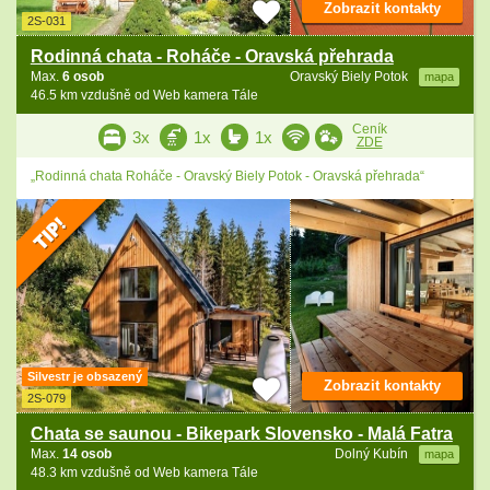
Zobrazit kontakty
2S-031
Rodinná chata - Roháče - Oravská přehrada
Max.
6 osob
Oravský Biely Potok
mapa
46.5 km vzdušně od Web kamera Tále
Ceník
3x
1x
1x
ZDE
„Rodinná chata Roháče - Oravský Biely Potok - Oravská přehrada“
Silvestr je obsazený
Zobrazit kontakty
2S-079
Chata se saunou - Bikepark Slovensko - Malá Fatra
Max.
14 osob
Dolný Kubín
mapa
48.3 km vzdušně od Web kamera Tále