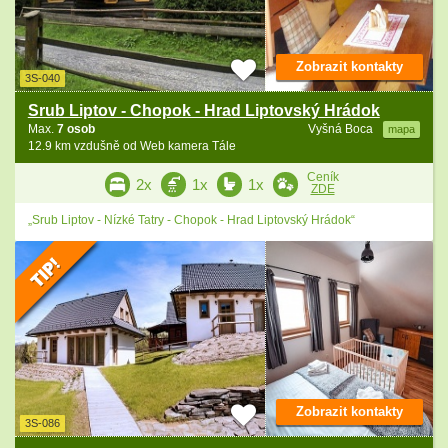
Zobrazit kontakty
3S-040
Srub Liptov - Chopok - Hrad Liptovský Hrádok
Max.
7 osob
Vyšná Boca
mapa
12.9 km vzdušně od Web kamera Tále
Ceník
2x
1x
1x
ZDE
„Srub Liptov - Nízké Tatry - Chopok - Hrad Liptovský Hrádok“
Zobrazit kontakty
3S-086