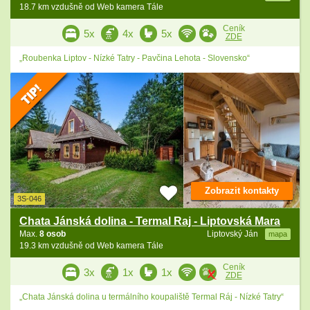
18.7 km vzdušně od Web kamera Tále
Ceník
5x
4x
5x
ZDE
„Roubenka Liptov - Nízké Tatry - Pavčina Lehota - Slovensko“
Zobrazit kontakty
3S-046
Chata Jánská dolina - Termal Raj - Liptovská Mara
Max.
8 osob
Liptovský Ján
mapa
19.3 km vzdušně od Web kamera Tále
Ceník
3x
1x
1x
ZDE
„Chata Jánská dolina u termálního koupaliště Termal Ráj - Nízké Tatry“