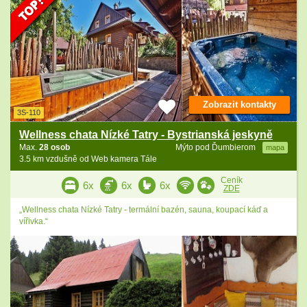
Zobrazit kontakty
3S-110
Wellness chata Nízké Tatry - Bystrianská jeskyně
Max.
28 osob
Mýto pod Ďumbierom
mapa
3.5 km vzdušně od Web kamera Tále
Ceník
6x
6x
6x
ZDE
„Wellness chata Nízké Tatry - termální bazén, sauna, koupací káď a
vířivka.“