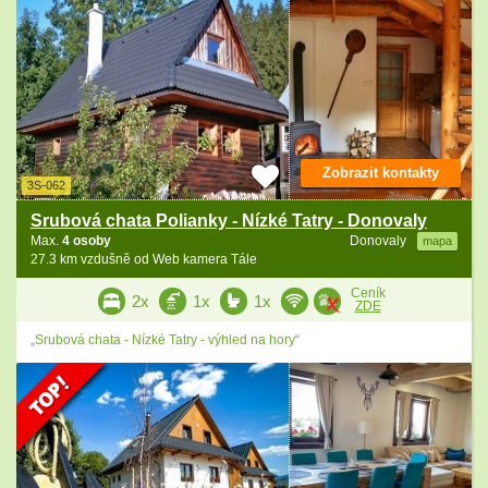
Zobrazit kontakty
3S-062
Srubová chata Polianky - Nízké Tatry - Donovaly
Max.
4 osoby
Donovaly
mapa
27.3 km vzdušně od Web kamera Tále
Ceník
2x
1x
1x
ZDE
„Srubová chata - Nízké Tatry - výhled na hory“