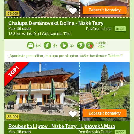
Zobrazit kontakty
3S-069
Chalupa Demänovská Dolina - Nízké Tatry
Max.
19 osob
Pavčina Lehota
mapa
18.3 km vzdušně od Web kamera Tále
Ceník
6x
4x
5x
ZDE
„Apartmán pro rodinu, chalupa pro skupinu. Vaše dovolená v Tatrách !“
Zobrazit kontakty
3S-094
Roubenka Liptov - Nízké Tatry - Liptovská Mara
Max.
18 osob
Demänovská Dolina
mapa