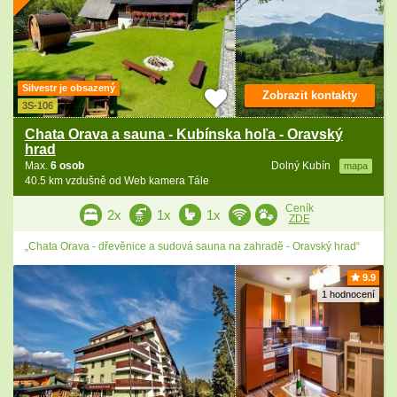
Silvestr je obsazený
Zobrazit kontakty
3S-106
Chata Orava a sauna - Kubínska hoľa - Oravský
hrad
Max.
6 osob
Dolný Kubín
mapa
40.5 km vzdušně od Web kamera Tále
Ceník
2x
1x
1x
ZDE
„Chata Orava - dřevěnice a sudová sauna na zahradě - Oravský hrad“
9.9
1 hodnocení