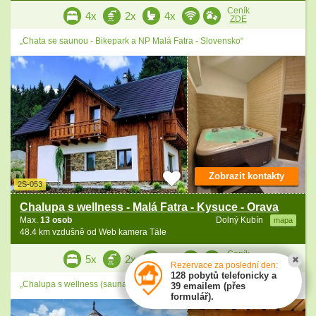
Ceník
4x
2x
4x
ZDE
„Chata se saunou - Bikepark a NP Malá Fatra - Slovensko“
Zobrazit kontakty
2S-053
Chalupa s wellness - Malá Fatra - Kysuce - Orava
Max.
13 osob
Dolný Kubín
mapa
48.4 km vzdušně od Web kamera Tále
Ceník
5x
2x
2x
ZDE
Rezervace za poslední den:
128 pobytů telefonicky a
„Chalupa s wellness (sauna + vířivka) - Malá Fatra - Kysuce - Orava“
39 emailem (přes
formulář).