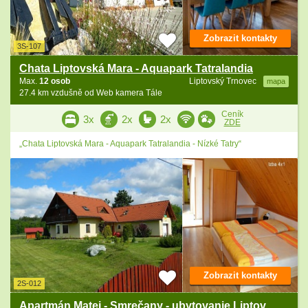
Zobrazit kontakty
3S-107
Chata Liptovská Mara - Aquapark Tatralandia
Max.
12 osob
Liptovský Trnovec
mapa
27.4 km vzdušně od Web kamera Tále
Ceník
3x
2x
2x
ZDE
„Chata Liptovská Mara - Aquapark Tatralandia - Nízké Tatry“
Zobrazit kontakty
2S-012
Apartmán Matej - Smrečany - ubytovanie Liptov