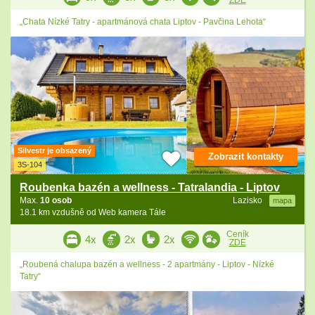
ZDE
„Chata Nízké Tatry - apartmánová chata Liptov - Pavčina Lehota“
Silvestr je obsazený
Zobrazit kontakty
3S-104
Roubenka bazén a wellness - Tatralandia - Liptov
Max.
10 osob
Lazisko
mapa
18.1 km vzdušně od Web kamera Tále
Ceník
4x
2x
2x
ZDE
„Roubená chalupa bazén a wellness - 2 apartmány - Liptov - Nízké
Tatry“