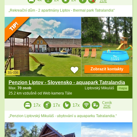
ZDE
„Rekreační dům - 2 apartmány Liptov - thermal park Tatralandia“
Zobrazit kontakty
3S-036
Penzion Liptov - Slovensko - aquapark Tatralandia
Max.
70 osob
Liptovský Mikuláš
mapa
25.2 km vzdušně od Web kamera Tále
Ceník
17x
17x
17x
ZDE
„Penzion Liptovský Mikuláš - ubytování u aquaparku Tatralandia.“