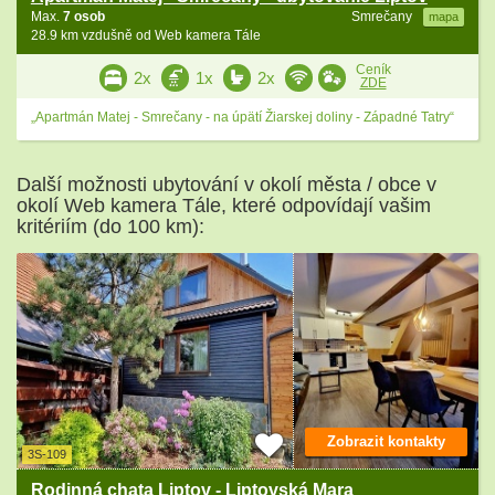
Max.
7 osob
Smrečany
mapa
28.9 km vzdušně od Web kamera Tále
Ceník
2x
1x
2x
ZDE
„Apartmán Matej - Smrečany - na úpätí Žiarskej doliny - Západné Tatry“
Další možnosti ubytování v okolí města / obce v
okolí Web kamera Tále, které odpovídají vašim
kritériím (do 100 km):
Zobrazit kontakty
3S-109
Rodinná chata Liptov - Liptovská Mara