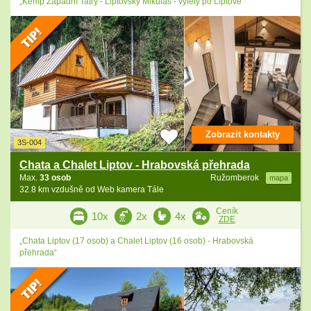
„Kemp Západní Tatry - Liptovský Mikuláš - výlety po Liptově“
Zobrazit kontakty
3S-004
Chata a Chalet Liptov - Hrabovská přehrada
Max.
33 osob
Ružomberok
mapa
32.8 km vzdušně od Web kamera Tále
Ceník
10x
2x
4x
ZDE
„Chata Liptov (17 osob) a Chalet Liptov (16 osob) - Hrabovská
přehrada“