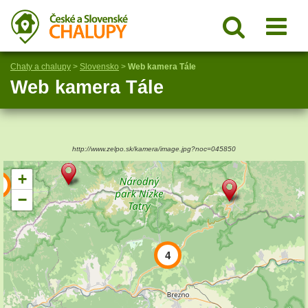
Chaty a chalupy
>
Slovensko
>
Web kamera Tále
Web kamera Tále
http://www.zelpo.sk/kamera/image.jpg?noc=045850
+
4
−
4