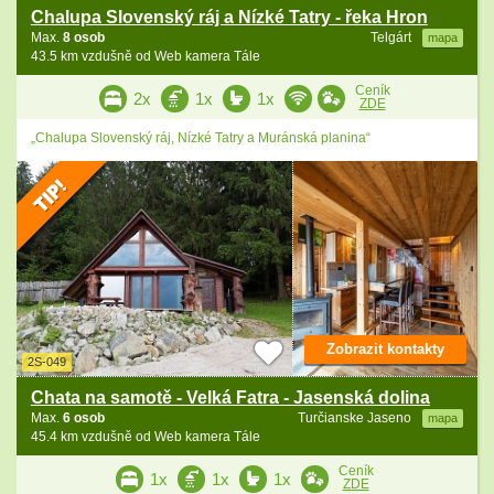
Chalupa Slovenský ráj a Nízké Tatry - řeka Hron
Max.
8 osob
Telgárt
mapa
43.5 km vzdušně od Web kamera Tále
Ceník
2x
1x
1x
ZDE
„Chalupa Slovenský ráj, Nízké Tatry a Muránská planina“
Zobrazit kontakty
2S-049
Chata na samotě - Velká Fatra - Jasenská dolina
Max.
6 osob
Turčianske Jaseno
mapa
45.4 km vzdušně od Web kamera Tále
Ceník
1x
1x
1x
ZDE