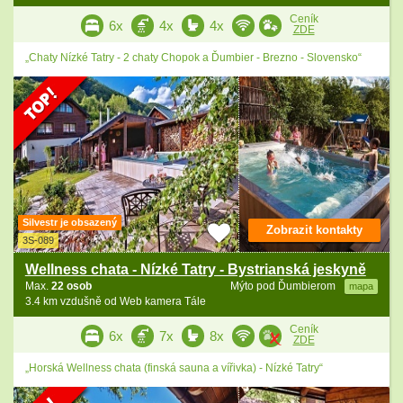
Ceník
6x
4x
4x
ZDE
„Chaty Nízké Tatry - 2 chaty Chopok a Ďumbier - Brezno - Slovensko“
Silvestr je obsazený
Zobrazit kontakty
3S-089
Wellness chata - Nízké Tatry - Bystrianská jeskyně
Max.
22 osob
Mýto pod Ďumbierom
mapa
3.4 km vzdušně od Web kamera Tále
Ceník
6x
7x
8x
ZDE
„Horská Wellness chata (finská sauna a vířivka) - Nízké Tatry“