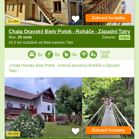
Zobrazit kontakty
2S-084
Chata Oravský Biely Potok - Roháče - Západní Tatry
Max.
26 osob
Zuberec
mapa
43.5 km vzdušně od Web kamera Tále
Ceník
6x
6x
6x
ZDE
„Chata Oravský Biely Potok - rodinná dovolená Roháče a Západní
Tatry.“
Zobrazit kontakty
4S-016