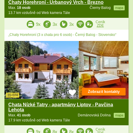
Chaty Horehroní - Urbanový Vrch - Brezno
Max.
18 osob
Čierny Balog
mapa
13.7 km vzdušně od Web kamera Tále
Ceník
9x
3x
3x
ZDE
„Chaty Horehroní (3 x chata pro 6 osob) - Černý Balog - Slovensko“
Zobrazit kontakty
3S-074
Chata Nízké Tatry - apartmány Liptov - Pavčina
Lehota
Max.
41 osob
Demänovská Dolina
mapa
17.9 km vzdušně od Web kamera Tále
Ceník
9x
8x
8x