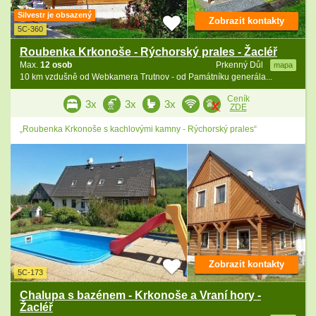
Silvestr je obsazený
Zobrazit kontakty
5C-360
Roubenka Krkonoše - Rýchorský prales - Žacléř
Max.
12 osob
Prkenný Důl
mapa
10 km vzdušně od Webkamera Trutnov - od Památníku generála...
Ceník
3x
3x
3x
ZDE
„Roubenka Krkonoše s kachlovými kamny - Rýchorský prales“
Zobrazit kontakty
5C-173
Chalupa s bazénem - Krkonoše a Vraní hory -
Žacléř