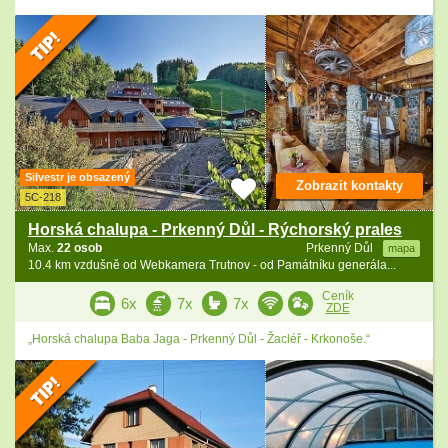
Silvestr je obsazený
Zobrazit kontakty
5C-218
Horská chalupa - Prkenný Důl - Rýchorský prales
Max.
22 osob
Prkenný Důl
mapa
10.4 km vzdušně od Webkamera Trutnov - od Památníku generála...
Ceník
6x
7x
7x
ZDE
„Horská chalupa Baba Jaga - Prkenný Důl - Žacléř - Krkonoše.“