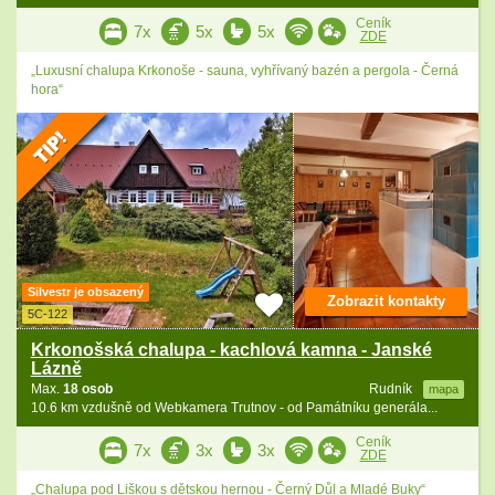
Ceník
7x
5x
5x
ZDE
„Luxusní chalupa Krkonoše - sauna, vyhřívaný bazén a pergola - Černá
hora“
Silvestr je obsazený
Zobrazit kontakty
5C-122
Krkonošská chalupa - kachlová kamna - Janské
Lázně
Max.
18 osob
Rudník
mapa
10.6 km vzdušně od Webkamera Trutnov - od Památníku generála...
Ceník
7x
3x
3x
ZDE
„Chalupa pod Liškou s dětskou hernou - Černý Důl a Mladé Buky“