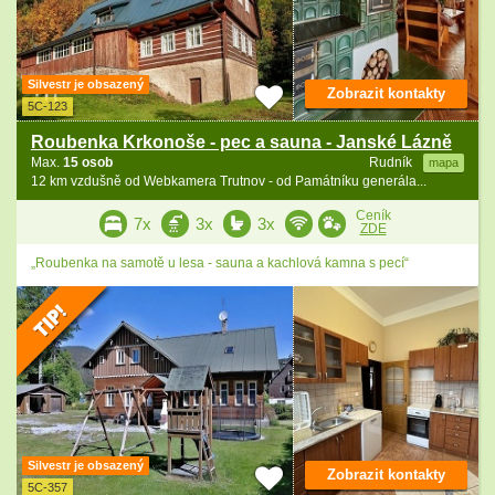
Silvestr je obsazený
Zobrazit kontakty
5C-123
Roubenka Krkonoše - pec a sauna - Janské Lázně
Max.
15 osob
Rudník
mapa
12 km vzdušně od Webkamera Trutnov - od Památníku generála...
Ceník
7x
3x
3x
ZDE
„Roubenka na samotě u lesa - sauna a kachlová kamna s pecí“
Silvestr je obsazený
Zobrazit kontakty
5C-357