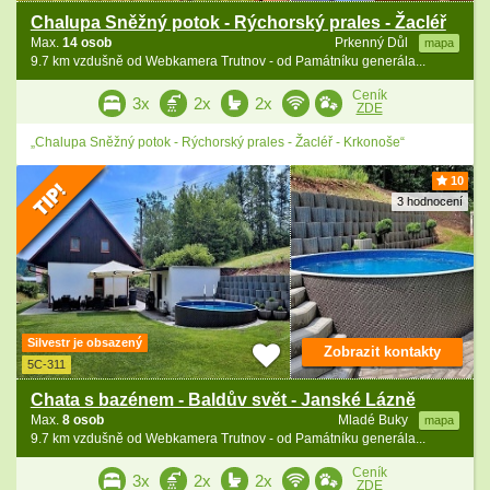
Chalupa Sněžný potok - Rýchorský prales - Žacléř
Max.
14 osob
Prkenný Důl
mapa
9.7 km vzdušně od Webkamera Trutnov - od Památníku generála...
Ceník
3x
2x
2x
ZDE
„Chalupa Sněžný potok - Rýchorský prales - Žacléř - Krkonoše“
10
3 hodnocení
Silvestr je obsazený
Zobrazit kontakty
5C-311
Chata s bazénem - Baldův svět - Janské Lázně
Max.
8 osob
Mladé Buky
mapa
9.7 km vzdušně od Webkamera Trutnov - od Památníku generála...
Ceník
3x
2x
2x
ZDE