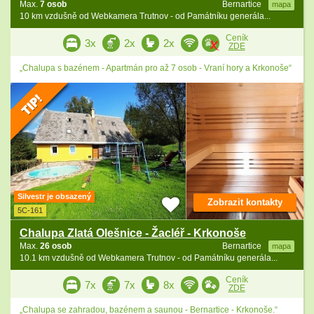
Max.
7 osob
Bernartice
mapa
10 km vzdušně od Webkamera Trutnov - od Památníku generála...
Ceník
3x
2x
2x
ZDE
„Chalupa s bazénem - Apartmán pro až 7 osob - Vraní hory a Krkonoše“
Silvestr je obsazený
Zobrazit kontakty
5C-161
Chalupa Zlatá Olešnice - Žacléř - Krkonoše
Max.
26 osob
Bernartice
mapa
10.1 km vzdušně od Webkamera Trutnov - od Památníku generála...
Ceník
7x
7x
8x
ZDE
„Chalupa se zahradou, bazénem a saunou - Bernartice - Krkonoše.“