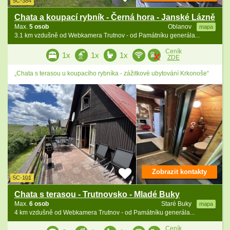
5C-384
Chata a koupací rybník - Černá hora - Janské Lázně
Max.
5 osob
Oblanov
mapa
3.1 km vzdušně od Webkamera Trutnov - od Památníku generála...
Ceník
1x
1x
1x
ZDE
„Chata s terasou u koupacího rybníka - zážitkové ubytování Krkonoše“
Zobrazit kontakty
5C-101
Chata s terasou - Trutnovsko - Mladé Buky
Max.
6 osob
Staré Buky
mapa
4 km vzdušně od Webkamera Trutnov - od Památníku generála...
Ceník