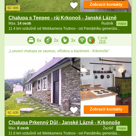
Zobrazit kontakty
5C-005
Chalupa s Teepee - ráj Krkonoš - Janské Lázně
Max.
14 osob
Rudník
mapa
11.4 km vzdušně od Webkamera Trutnov - od Památníku generála...
Ceník
6x
2x
3x
ZDE
„Luxusní chalupa se saunou, vířivkou a bazénem - Krkonoše“
Zobrazit kontakty
5C-035
Chalupa Prkenný Důl - Janské Lázně - Krkonoše
Max.
8 osob
Žacléř
mapa
11.6 km vzdušně od Webkamera Trutnov - od Památníku generála...