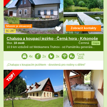
Silvestr je obsazený
Zobrazit kontakty
5C-287
Chalupa a koupací jezírko - Černá hora - Krkonoše
Max.
18 osob
Čermná
mapa
10.9 km vzdušně od Webkamera Trutnov - od Památníku generála...
Ceník
4x
2x
3x
ZDE
„Chalupa s koupacím jezírkem - dovolená pro rodiny s dětmi“