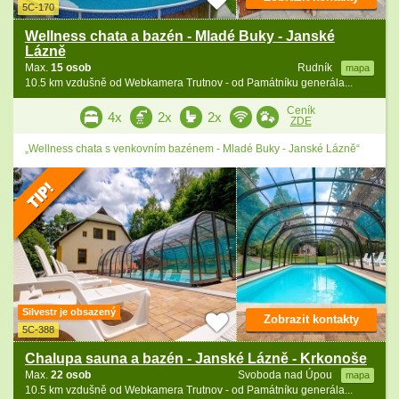
5C-170
Wellness chata a bazén - Mladé Buky - Janské
Lázně
Max.
15 osob
Rudník
mapa
10.5 km vzdušně od Webkamera Trutnov - od Památníku generála...
Ceník
4x
2x
2x
ZDE
„Wellness chata s venkovním bazénem - Mladé Buky - Janské Lázně“
Silvestr je obsazený
Zobrazit kontakty
5C-388
Chalupa sauna a bazén - Janské Lázně - Krkonoše
Max.
22 osob
Svoboda nad Úpou
mapa
10.5 km vzdušně od Webkamera Trutnov - od Památníku generála...