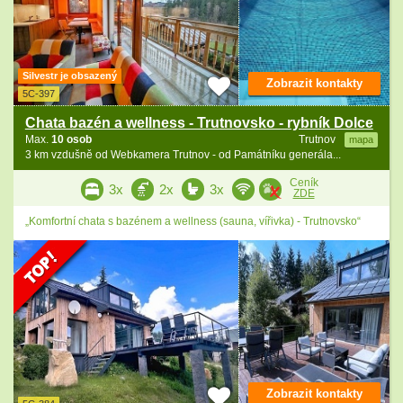
Silvestr je obsazený
Zobrazit kontakty
5C-397
Chata bazén a wellness - Trutnovsko - rybník Dolce
Max.
10 osob
Trutnov
mapa
3 km vzdušně od Webkamera Trutnov - od Památníku generála...
Ceník
3x
2x
3x
ZDE
„Komfortní chata s bazénem a wellness (sauna, vířivka) - Trutnovsko“
Zobrazit kontakty