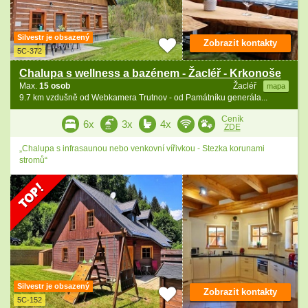
Silvestr je obsazený
Zobrazit kontakty
5C-372
Chalupa s wellness a bazénem - Žacléř - Krkonoše
Max.
15 osob
Žacléř
mapa
9.7 km vzdušně od Webkamera Trutnov - od Památníku generála...
Ceník
6x
3x
4x
ZDE
„Chalupa s infrasaunou nebo venkovní vířivkou - Stezka korunami
stromů“
Silvestr je obsazený
Zobrazit kontakty
5C-152