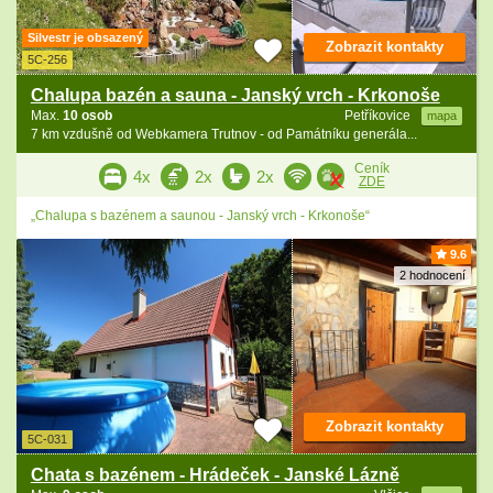
Silvestr je obsazený
Zobrazit kontakty
5C-256
Chalupa bazén a sauna - Janský vrch - Krkonoše
Max.
10 osob
Petříkovice
mapa
7 km vzdušně od Webkamera Trutnov - od Památníku generála...
Ceník
4x
2x
2x
ZDE
„Chalupa s bazénem a saunou - Janský vrch - Krkonoše“
9.6
2 hodnocení
Zobrazit kontakty
5C-031
Chata s bazénem - Hrádeček - Janské Lázně