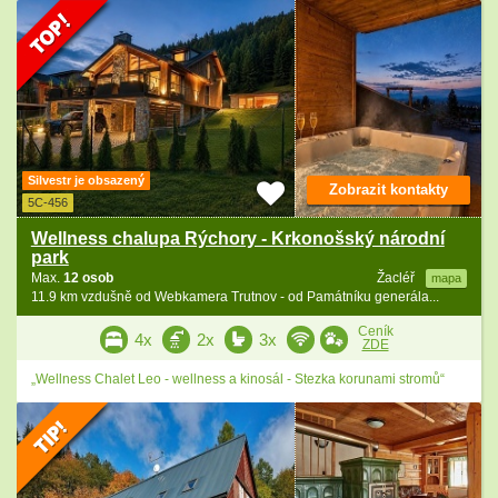
Silvestr je obsazený
Zobrazit kontakty
5C-456
Wellness chalupa Rýchory - Krkonošský národní
park
Max.
12 osob
Žacléř
mapa
11.9 km vzdušně od Webkamera Trutnov - od Památníku generála...
Ceník
4x
2x
3x
ZDE
„Wellness Chalet Leo - wellness a kinosál - Stezka korunami stromů“