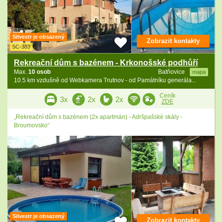
Silvestr je obsazený
Zobrazit kontakty
5C-383
Rekreační dům s bazénem - Krkonošské podhůří
Max.
10 osob
Batňovice
mapa
10.5 km vzdušně od Webkamera Trutnov - od Památníku generála...
Ceník
3x
2x
2x
ZDE
„Rekreační dům s bazénem (2x apartmán) - Adršpašské skály -
Broumovsko“
Silvestr je obsazený
Zobrazit kontakty