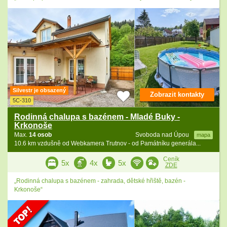
Silvestr je obsazený
Zobrazit kontakty
5C-310
Rodinná chalupa s bazénem - Mladé Buky -
Krkonoše
Max.
14 osob
Svoboda nad Úpou
mapa
10.6 km vzdušně od Webkamera Trutnov - od Památníku generála...
Ceník
5x
4x
5x
ZDE
„Rodinná chalupa s bazénem - zahrada, dětské hřiště, bazén -
Krkonoše“