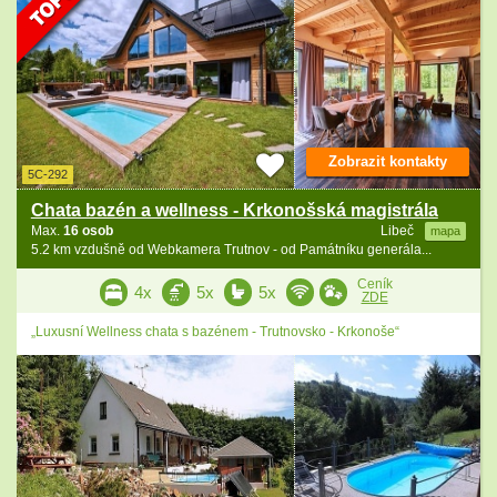
Zobrazit kontakty
5C-292
Chata bazén a wellness - Krkonošská magistrála
Max.
16 osob
Libeč
mapa
5.2 km vzdušně od Webkamera Trutnov - od Památníku generála...
Ceník
4x
5x
5x
ZDE
„Luxusní Wellness chata s bazénem - Trutnovsko - Krkonoše“