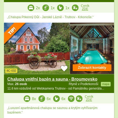
Ceník
2x
1x
1x
ZDE
„Chalupa Prkenný Důl - Janské Lázně - Trutnov - Krkonoše.“
Zobrazit kontakty
8C-032
Chalupa vnitřní bazén a sauna - Broumovsko
Max.
26 osob
Rtyně v Podkrkonoší
mapa
11.6 km vzdušně od Webkamera Trutnov - od Památníku generála...
Ceník
8x
6x
6x
ZDE
„Luxusní apartmánová chalupa se saunou a krytým vyhřívaným
bazénem.“