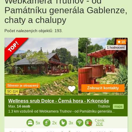
Webkamera Trutnov - od
Památníku generála Gablenze,
chaty a chalupy
Počet nalezených objektů: 193.
10
1 hodnocení
Silvestr je obsazený
Zobrazit kontakty
5C-114
Wellness srub Dolce - Černá hora - Krkonoše
Max.
14 osob
Trutnov
mapa
1.3 km vzdušně od Webkamera Trutnov - od Památníku generála...
Ceník
5x
2x
3x
ZDE