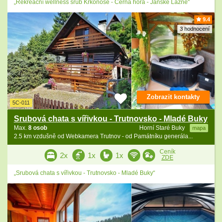
„Rekreační wellness srub Krkonoše - Černá hora - Janské Lázně“
9.4
3 hodnocení
Zobrazit kontakty
5C-011
Srubová chata s vířivkou - Trutnovsko - Mladé Buky
Max.
8 osob
Horní Staré Buky
mapa
2.5 km vzdušně od Webkamera Trutnov - od Památníku generála...
Ceník
2x
1x
1x
ZDE
„Srubová chata s vířivkou - Trutnovsko - Mladé Buky“