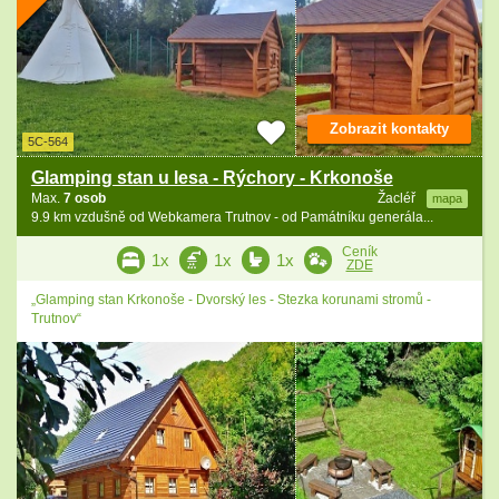
Zobrazit kontakty
5C-564
Glamping stan u lesa - Rýchory - Krkonoše
Max.
7 osob
Žacléř
mapa
9.9 km vzdušně od Webkamera Trutnov - od Památníku generála...
Ceník
1x
1x
1x
ZDE
„Glamping stan Krkonoše - Dvorský les - Stezka korunami stromů -
Trutnov“