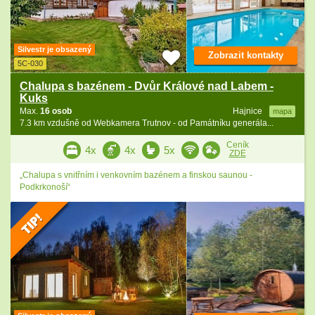
Silvestr je obsazený
Zobrazit kontakty
5C-030
Chalupa s bazénem - Dvůr Králové nad Labem -
Kuks
Max.
16 osob
Hajnice
mapa
7.3 km vzdušně od Webkamera Trutnov - od Památníku generála...
Ceník
4x
4x
5x
ZDE
„Chalupa s vnitřním i venkovním bazénem a finskou saunou -
Podkrkonoší“