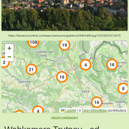
https://kamery.humlnet.cz/images/webcams/gablenz2/640x480.jpg?1533201672675
108
19
+
−
2
16
4
21
16
8
16
4
Leaflet
|
©
OpenStreetMap
contributors
9
všechny webkamery