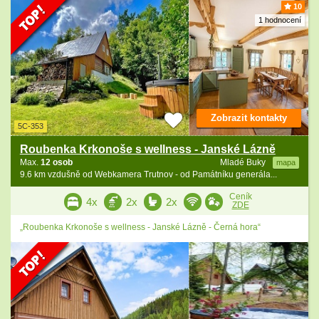
10
1 hodnocení
Zobrazit kontakty
5C-353
Roubenka Krkonoše s wellness - Janské Lázně
Max.
12 osob
Mladé Buky
mapa
9.6 km vzdušně od Webkamera Trutnov - od Památníku generála...
Ceník
4x
2x
2x
ZDE
„Roubenka Krkonoše s wellness - Janské Lázně - Černá hora“