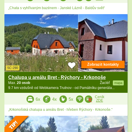
„Chata s vyhřívaným bazénem - Janské Lázně - Baldův svět“
Zobrazit kontakty
5C-290
Chalupa u areálu Bret - Rýchory - Krkonoše
Max.
20 osob
Žacléř
mapa
9.7 km vzdušně od Webkamera Trutnov - od Památníku generála...
Ceník
6x
4x
5x
ZDE
„Krkonošská chalupa u areálu Bret - hřeben Rýchory - Krkonoše.“