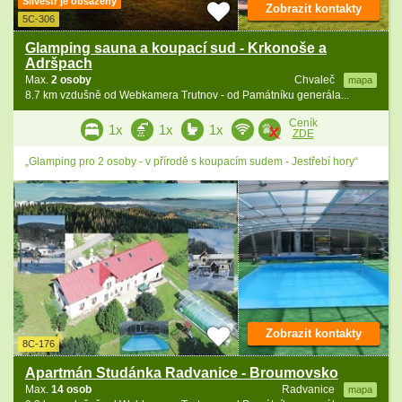
Silvestr je obsazený
Zobrazit kontakty
5C-306
Glamping sauna a koupací sud - Krkonoše a
Adršpach
Max.
2 osoby
Chvaleč
mapa
8.7 km vzdušně od Webkamera Trutnov - od Památníku generála...
Ceník
1x
1x
1x
ZDE
„Glamping pro 2 osoby - v přírodě s koupacím sudem - Jestřebí hory“
Zobrazit kontakty
8C-176
Apartmán Studánka Radvanice - Broumovsko
Max.
14 osob
Radvanice
mapa