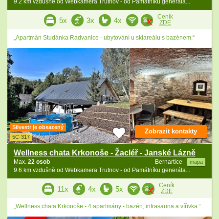
9.2 km vzdušně od Webkamera Trutnov - od Památníku generála...
Ceník
5x
3x
4x
ZDE
„Apartmán Studánka Radvanice - ubytování u skiareálu s bazénem.“
Silvestr je obsazený
Zobrazit kontakty
5C-317
Wellness chata Krkonoše - Žacléř - Janské Lázně
Max.
22 osob
Bernartice
mapa
9.6 km vzdušně od Webkamera Trutnov - od Památníku generála...
Ceník
11x
4x
5x
ZDE
„Wellness chata Krkonoše - 4 apartmány - bazén, infrasauna a vířivka.“