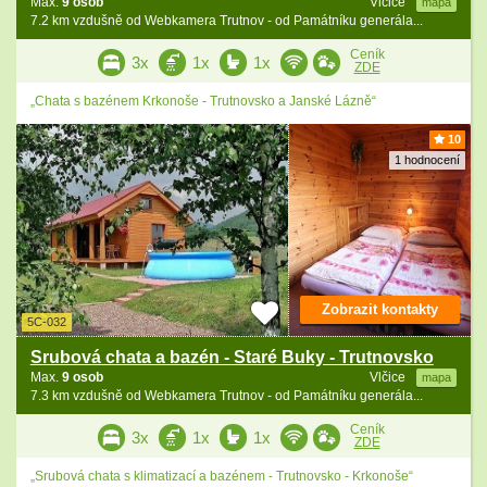
Max.
9 osob
Vlčice
mapa
7.2 km vzdušně od Webkamera Trutnov - od Památníku generála...
Ceník
3x
1x
1x
ZDE
„Chata s bazénem Krkonoše - Trutnovsko a Janské Lázně“
10
1 hodnocení
Zobrazit kontakty
5C-032
Srubová chata a bazén - Staré Buky - Trutnovsko
Max.
9 osob
Vlčice
mapa
7.3 km vzdušně od Webkamera Trutnov - od Památníku generála...
Ceník
3x
1x
1x
ZDE
„Srubová chata s klimatizací a bazénem - Trutnovsko - Krkonoše“