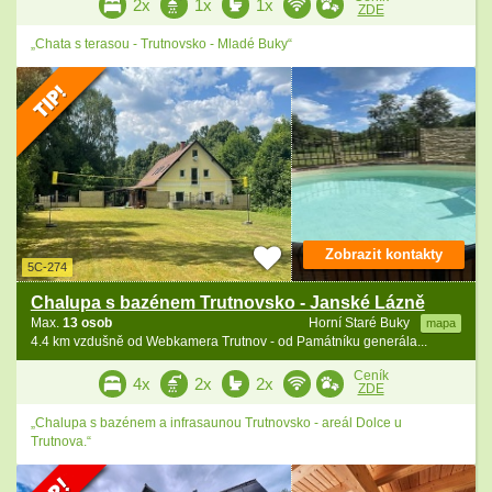
2x
1x
1x
ZDE
„Chata s terasou - Trutnovsko - Mladé Buky“
Zobrazit kontakty
5C-274
Chalupa s bazénem Trutnovsko - Janské Lázně
Max.
13 osob
Horní Staré Buky
mapa
4.4 km vzdušně od Webkamera Trutnov - od Památníku generála...
Ceník
4x
2x
2x
ZDE
„Chalupa s bazénem a infrasaunou Trutnovsko - areál Dolce u
Trutnova.“