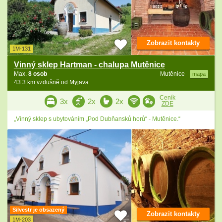
Zobrazit kontakty
1M-131
Vinný sklep Hartman - chalupa Mutěnice
Max.
8 osob
Mutěnice
mapa
43.3 km vzdušně od Myjava
Ceník
3x
2x
2x
ZDE
„Vinný sklep s ubytováním „Pod Dubňansků horů“ - Mutěnice.“
Silvestr je obsazený
Zobrazit kontakty
1M-203