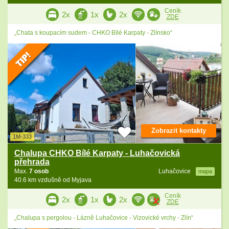
Ceník
2x
1x
2x
ZDE
„Chata s koupacím sudem - CHKO Bílé Karpaty - Zlínsko“
Zobrazit kontakty
1M-333
Chalupa CHKO Bílé Karpaty - Luhačovická
přehrada
Max.
7 osob
Luhačovice
mapa
40.6 km vzdušně od Myjava
Ceník
2x
1x
2x
ZDE
„Chalupa s pergolou - Lázně Luhačovice - Vizovické vrchy - Zlín“