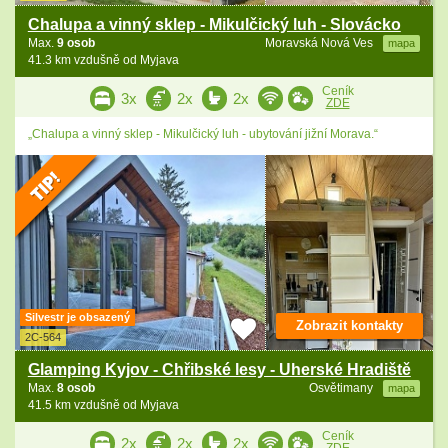
Chalupa a vinný sklep - Mikulčický luh - Slovácko
Max.
9 osob
Moravská Nová Ves
mapa
41.3 km vzdušně od Myjava
Ceník
3x
2x
2x
ZDE
„Chalupa a vinný sklep - Mikulčický luh - ubytování jižní Morava.“
Silvestr je obsazený
Zobrazit kontakty
2C-564
Glamping Kyjov - Chřibské lesy - Uherské Hradiště
Max.
8 osob
Osvětimany
mapa
41.5 km vzdušně od Myjava
Ceník
2x
2x
2x