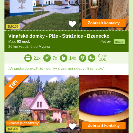
Zobrazit kontakty
1M-137
Vinařské domky - Plže - Strážnice - Bzenecko
Max.
63 osob
Petrov
mapa
26 km vzdušně od Myjava
Ceník
21x
7x
14x
ZDE
„Vinařské domky Plže - domky s vinnými sklepy - Bzenecko“
Silvestr je obsazený
Zobrazit kontakty
1M-307