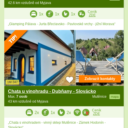
42.6 km vzdušně od Myjava
Ceník
1x
1x
1x
ZDE
„Glamping Pálava - Jurta Břeclavsko - Pavlovské vrchy - jižní Morava“
Zobrazit kontakty
1M-347
Chata u vinohradu - Dubňany - Slovácko
Max.
7 osob
Mutěnice
mapa
43 km vzdušně od Myjava
Ceník
2x
1x
2x
ZDE
„Chata s vinohradem - vinný sklep Mutěnice - Zámek Hodonín -
Slovácko“