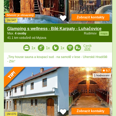
Silvestr je obsazený
Zobrazit kontakty
1M-547
Glamping s wellness - Bílé Karpaty - Luhačovice
Max.
4 osoby
Rudimov
mapa
41.1 km vzdušně od Myjava
Ceník
1x
1x
1x
ZDE
„Tiny house sauna a koupací sud - na samotě v lese - Uherské Hradiště
- Zlín“
9.7
1 hodnocení
Zobrazit kontakty
1M-070