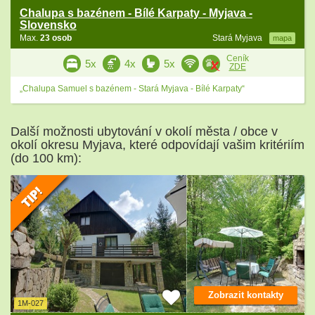
Chalupa s bazénem - Bílé Karpaty - Myjava -
Slovensko
Max.
23 osob
Stará Myjava
mapa
Ceník
5x
4x
5x
ZDE
„Chalupa Samuel s bazénem - Stará Myjava - Bílé Karpaty“
Další možnosti ubytování v okolí města / obce v
okolí okresu Myjava, které odpovídají vašim kritériím
(do 100 km):
Zobrazit kontakty
1M-027