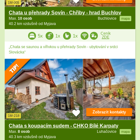
1M-005
Chata u přehrady Sovín - Chřiby - hrad Buchlov
Max.
10 osob
Buchlovice
mapa
40.2 km vzdušně od Myjava
Ceník
5x
1x
1x
ZDE
„Chata se saunou a vířivkou u přehrady Sovín - ubytování v srdci
Slovácka“
Zobrazit kontakty
1M-218
Chata s koupacím sudem - CHKO Bílé Karpaty
Max.
8 osob
Luhačovice
mapa
40.3 km vzdušně od Myjava