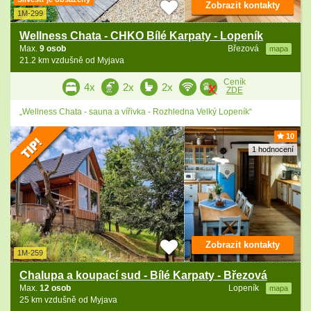
Zobrazit kontakty
1M-299
Wellness Chata - CHKO Bílé Karpaty - Lopeník
Max.
9 osob
Březová
mapa
21.2 km vzdušně od Myjava
Ceník
4x
2x
2x
ZDE
„Wellness Chata - sauna a vířivka - Rozhledna Velký Lopeník“
10
1 hodnocení
Zobrazit kontakty
1M-259
Chalupa a koupací sud - Bílé Karpaty - Březová
Max.
12 osob
Lopeník
mapa
25 km vzdušně od Myjava