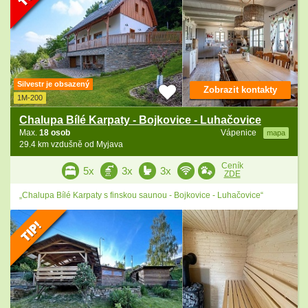
Silvestr je obsazený
Zobrazit kontakty
1M-200
Chalupa Bílé Karpaty - Bojkovice - Luhačovice
Max.
18 osob
Vápenice
mapa
29.4 km vzdušně od Myjava
Ceník
5x
3x
3x
ZDE
„Chalupa Bílé Karpaty s finskou saunou - Bojkovice - Luhačovice“