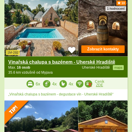
10
1 hodnocení
Zobrazit kontakty
1M-292
Vinařská chalupa s bazénem - Uherské Hradiště
Max.
16 osob
Uherské Hradiště
mapa
35.6 km vzdušně od Myjava
Ceník
6x
4x
4x
ZDE
„Vinařská chalupa s bazénem - degustace vín - Uherské Hradiště“