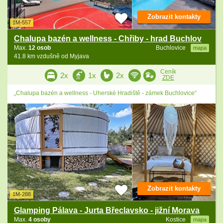
Zobrazit kontakty
1M-557
Chalupa bazén a wellness - Chřiby - hrad Buchlov
Max.
12 osob
Buchlovice
mapa
41.8 km vzdušně od Myjava
Ceník
2x
1x
2x
ZDE
„Chalupa bazén a wellness - Uherské Hradiště - zámek Buchlovice“
Zobrazit kontakty
1M-288
Glamping Pálava - Jurta Břeclavsko - jižní Morava
Max.
4 osoby
Kostice
mapa