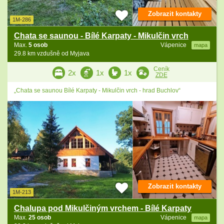
Zobrazit kontakty
1M-286
Chata se saunou - Bílé Karpaty - Mikulčin vrch
Max.
5 osob
Vápenice
mapa
29.8 km vzdušně od Myjava
Ceník
2x
1x
1x
ZDE
„Chata se saunou Bílé Karpaty - Mikulčin vrch - hrad Buchlov“
Zobrazit kontakty
1M-213
Chalupa pod Mikulčiným vrchem - Bílé Karpaty
Max.
25 osob
Vápenice
mapa