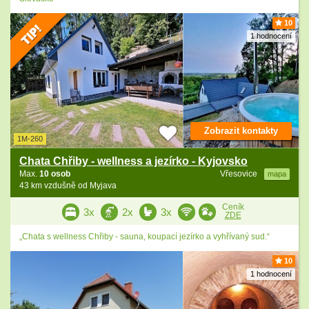
10
1 hodnocení
Zobrazit kontakty
1M-260
Chata Chřiby - wellness a jezírko - Kyjovsko
Max.
10 osob
Vřesovice
mapa
43 km vzdušně od Myjava
Ceník
3x
2x
3x
ZDE
„Chata s wellness Chřiby - sauna, koupací jezírko a vyhřívaný sud.“
10
1 hodnocení