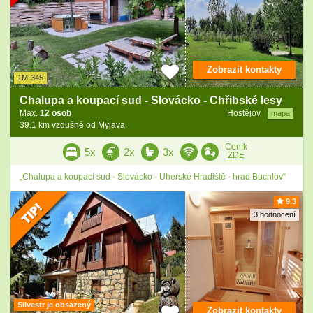
Zobrazit kontakty
1M-345
Chalupa a koupací sud - Slovácko - Chřibské lesy
Max.
12 osob
Hostějov
mapa
39.1 km vzdušně od Myjava
Ceník
5x
2x
3x
ZDE
„Chalupa a koupací sud - Slovácko - Uherské Hradiště - hrad Buchlov“
9.3
3 hodnocení
Silvestr je obsazený
Zobrazit kontakty