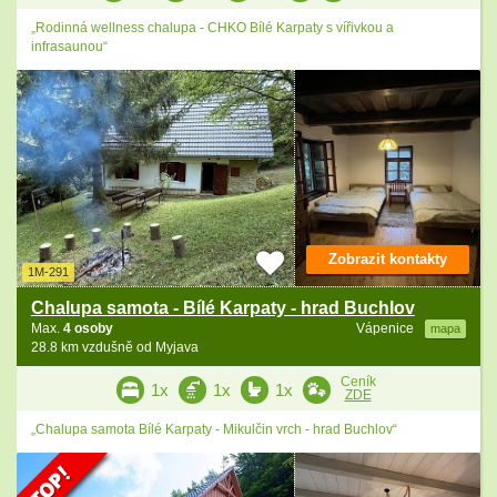
„Rodinná wellness chalupa - CHKO Bílé Karpaty s vířivkou a
infrasaunou“
Zobrazit kontakty
1M-291
Chalupa samota - Bílé Karpaty - hrad Buchlov
Max.
4 osoby
Vápenice
mapa
28.8 km vzdušně od Myjava
Ceník
1x
1x
1x
ZDE
„Chalupa samota Bílé Karpaty - Mikulčin vrch - hrad Buchlov“