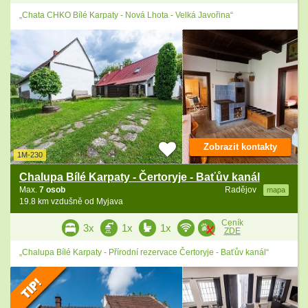
„Chata CHKO Bílé Karpaty - Nová Lhota - Velká Javořina“
Zobrazit kontakty
1M-230
Chalupa Bílé Karpaty - Čertoryje - Baťův kanál
Max.
7 osob
Radějov
mapa
19.8 km vzdušně od Myjava
Ceník
3x
1x
1x
ZDE
„Chalupa Bílé Karpaty - Přírodní rezervace Čertoryje - Baťův kanál“