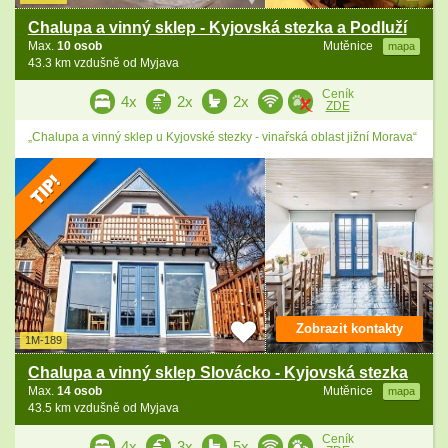
Chalupa a vinný sklep - Kyjovská stezka a Podluží
Max.
10 osob
Mutěnice
mapa
43.3 km vzdušně od Myjava
Ceník
4x
2x
2x
ZDE
„Chalupa a vinný sklep u Kyjovské stezky - vinařská oblast jižní Morava“
Zobrazit kontakty
1M-189
Chalupa a vinný sklep Slovácko - Kyjovská stezka
Max.
14 osob
Mutěnice
mapa
43.5 km vzdušně od Myjava
Ceník
4x
3x
5x