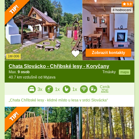
9.9
4 hodnocení
Zobrazit kontakty
1M-006
Chata Slovácko - Chřibské lesy - Koryčany
Max.
9 osob
Trnávky
mapa
40.7 km vzdušně od Myjava
Ceník
3x
1x
1x
ZDE
„Chata Chřibské lesy - klidné místo u lesa v srdci Slovácka“