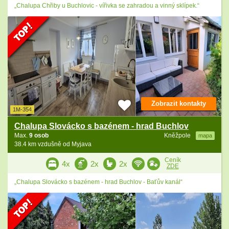
„Chalupa Chřiby u Buchlovic - vířivka se zahradou a vinný sklípek.“
Zobrazit kontakty
1M-354
Chalupa Slovácko s bazénem - hrad Buchlov
Max.
9 osob
Kněžpole
mapa
38.4 km vzdušně od Myjava
Ceník
4x
2x
2x
ZDE
„Chalupa Slovácko s bazénem - hrad Buchlov - Baťův kanál“