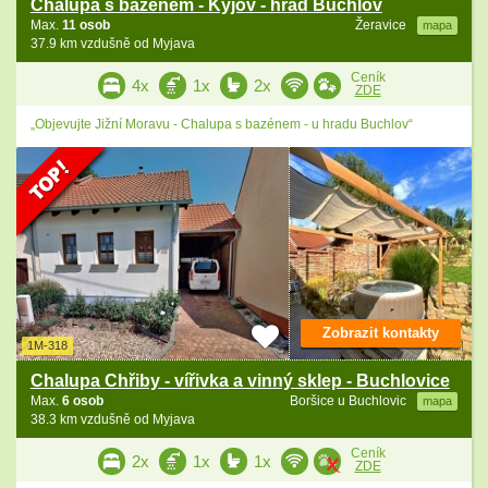
Chalupa s bazénem - Kyjov - hrad Buchlov
Max.
11 osob
Žeravice
mapa
37.9 km vzdušně od Myjava
Ceník
4x
1x
2x
ZDE
„Objevujte Jižní Moravu - Chalupa s bazénem - u hradu Buchlov“
Zobrazit kontakty
1M-318
Chalupa Chřiby - vířivka a vinný sklep - Buchlovice
Max.
6 osob
Boršice u Buchlovic
mapa
38.3 km vzdušně od Myjava
Ceník
2x
1x
1x
ZDE