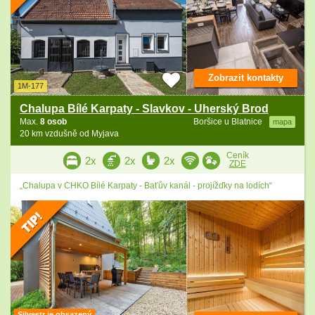
Zobrazit kontakty
1M-177
Chalupa Bílé Karpaty - Slavkov - Uherský Brod
Max.
8 osob
Boršice u Blatnice
mapa
20 km vzdušně od Myjava
Ceník
2x
2x
2x
ZDE
„Chalupa v CHKO Bílé Karpaty - Baťův kanál - projížďky na lodích“
Silvestr je obsazený