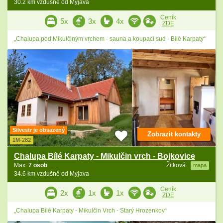
30.2 km vzdušně od Myjava
Ceník
5x
3x
4x
ZDE
„Chalupa pod Mikulčiným vrchem - sauna a koupací sud - Bílé Karpaty“
Silvestr je obsazený
Zobrazit kontakty
1M-282
Chalupa Bílé Karpaty - Mikulčin vrch - Bojkovice
Max.
7 osob
Žitková
mapa
34.6 km vzdušně od Myjava
Ceník
2x
1x
1x
ZDE
„Chalupa Bílé Karpaty - Mikulčin Vrch - Starý Hrozenkov“