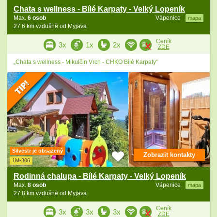
Chata s wellness - Bílé Karpaty - Velký Lopeník
Max.
6 osob
Vápenice
mapa
27.6 km vzdušně od Myjava
Ceník
3x
1x
2x
ZDE
„Chata s wellness - Mikulčin Vrch - CHKO Bílé Karpaty“
Silvestr je obsazený
Zobrazit kontakty
1M-306
Rodinná chalupa - Bílé Karpaty - Velký Lopeník
Max.
8 osob
Vápenice
mapa
27.8 km vzdušně od Myjava
Ceník
3x
3x
3x
ZDE