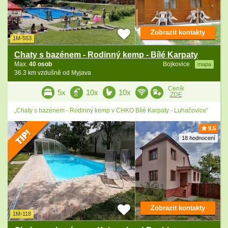
Zobrazit kontakty
1M-553
Chaty s bazénem - Rodinný kemp - Bílé Karpaty
Max.
40 osob
Bojkovice
mapa
36.3 km vzdušně od Myjava
Ceník
5x
10x
10x
ZDE
„Chaty s bazénem - Rodinný kemp v CHKO Bílé Karpaty - Luhačovice“
9.5
18 hodnocení
Zobrazit kontakty
1M-118