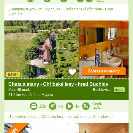
ZDE
„Glamping Kyjov - 2x Tiny house - Osvětimanská přehrada - Hrad
Buchlov“
Zobrazit kontakty
1M-084
Chata a stany - Chřibské lesy - hrad Buchlov
Max.
48 osob
Buchlovice
mapa
41.6 km vzdušně od Myjava
Ceník
20x
4x
4x
ZDE
„Táborová základna Chřibské lesy - rekreační oblast Smraďavka.“