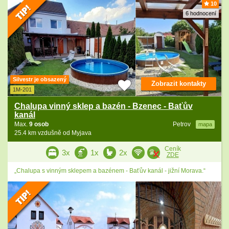
10
6 hodnocení
Silvestr je obsazený
Zobrazit kontakty
1M-201
Chalupa vinný sklep a bazén - Bzenec - Baťův
kanál
Max.
9 osob
Petrov
mapa
25.4 km vzdušně od Myjava
Ceník
3x
1x
2x
ZDE
„Chalupa s vinným sklepem a bazénem - Baťův kanál - jižní Morava.“