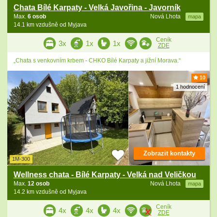
Chata Bílé Karpaty - Velká Javořina - Javorník
Max.
6 osob
Nová Lhota
mapa
14.1 km vzdušně od Myjava
Ceník
3x
1x
1x
ZDE
„Chata s venkovním krbem - CHKO Bílé Karpaty a jižní Morava.“
10
1 hodnocení
Zobrazit kontakty
1M-300
Wellness chata - Bílé Karpaty - Velká nad Veličkou
Max.
12 osob
Nová Lhota
mapa
14.2 km vzdušně od Myjava
Ceník
4x
4x
4x
ZDE