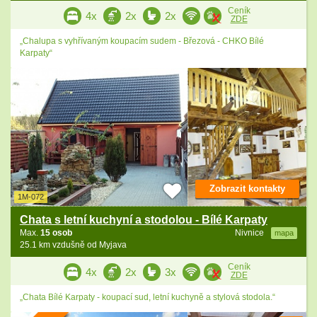
Ceník
4x
2x
2x
ZDE
„Chalupa s vyhřívaným koupacím sudem - Březová - CHKO Bílé
Karpaty“
Zobrazit kontakty
1M-072
Chata s letní kuchyní a stodolou - Bílé Karpaty
Max.
15 osob
Nivnice
mapa
25.1 km vzdušně od Myjava
Ceník
4x
2x
3x
ZDE
„Chata Bílé Karpaty - koupací sud, letní kuchyně a stylová stodola.“