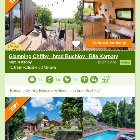
Zobrazit kontakty
1M-656
Glamping Chřiby - hrad Buchlov - Bílé Karpaty
Max.
4 osoby
Buchlovice
mapa
41.6 km vzdušně od Myjava
Ceník
1x
1x
1x
ZDE
„Romantický Tiny House s výhledem na hrad Buchlov“