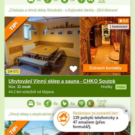
ZDE
„Chalupa a vinný sklep Slovácko - u Kyjovské stezky - jižní Morava“
9.9
1 hodnocení
Zobrazit kontakty
1M-071
Ubytování Vinný sklep a sauna - CHKO Soutok
Max.
11 osob
Hrušky
mapa
44.2 km vzdušně od Myjava
Ceník
5x
4x
4x
ZDE
Rezervace za poslední den:
„Vinný sklep s ubytováním a bazénem - obec Hrušky - jižní Morava.“
139 pobytů telefonicky a
47 emailem (přes
formulář).