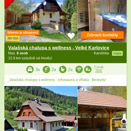
Silvestr je obsazený
Zobrazit kontakty
3M-068
Valašská chalupa s wellness - Velké Karlovice
Max.
8 osob
Karolinka
mapa
15.9 km vzdušně od Hovězí
Ceník
3x
2x
2x
ZDE
„Valašská chalupa s wellness - infrasauna a vířivka - Beskydy“