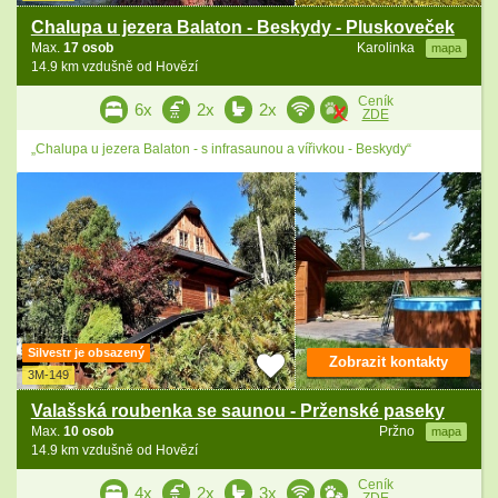
Chalupa u jezera Balaton - Beskydy - Pluskoveček
Max.
17 osob
Karolinka
mapa
14.9 km vzdušně od Hovězí
Ceník
6x
2x
2x
ZDE
„Chalupa u jezera Balaton - s infrasaunou a vířivkou - Beskydy“
Silvestr je obsazený
Zobrazit kontakty
3M-149
Valašská roubenka se saunou - Prženské paseky
Max.
10 osob
Pržno
mapa
14.9 km vzdušně od Hovězí
Ceník
4x
2x
3x