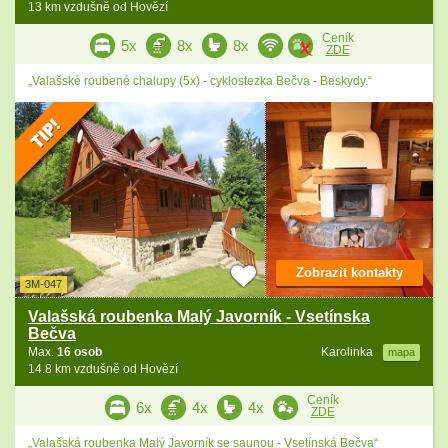
13 km vzdušně od Hovězí
Ceník
5x
8x
8x
ZDE
„Valašské roubené chalupy (5x) - cyklostezka Bečva - Beskydy.“
Zobrazit kontakty
3M-047
Valašská roubenka Malý Javorník - Vsetínska
Bečva
Max.
16 osob
Karolinka
mapa
14.8 km vzdušně od Hovězí
Ceník
6x
4x
4x
ZDE
„Valašská roubenka Malý Javorník se saunou - Vsetínská Bečva“