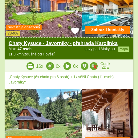
Silvestr je obsazený
Zobrazit kontakty
2S-087
Chaty Kysuce - Javorníky - přehrada Karolinka
Max.
47 osob
Lazy pod Makytou
mapa
11.3 km vzdušně od Hovězí
Ceník
16x
6x
6x
ZDE
„Chaty Kysuce (6x chata pro 6 osob) + 1x větší Chata (11 osob) -
Javorníky“