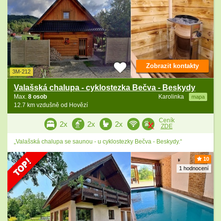
Zobrazit kontakty
3M-212
Valašská chalupa - cyklostezka Bečva - Beskydy
Max.
8 osob
Karolinka
mapa
12.7 km vzdušně od Hovězí
Ceník
2x
2x
2x
ZDE
„Valašská chalupa se saunou - u cyklostezky Bečva - Beskydy.“
10
1 hodnocení