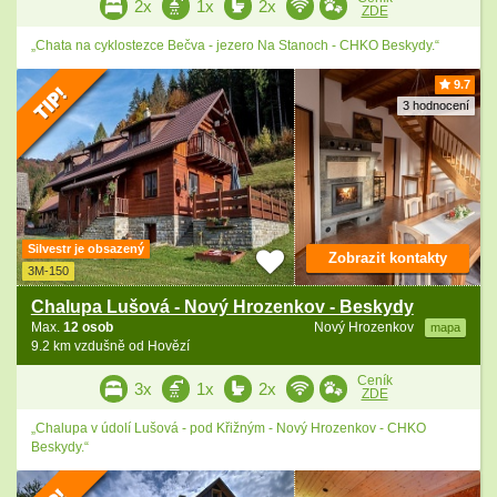
2x
1x
2x
ZDE
„Chata na cyklostezce Bečva - jezero Na Stanoch - CHKO Beskydy.“
9.7
3 hodnocení
Silvestr je obsazený
Zobrazit kontakty
3M-150
Chalupa Lušová - Nový Hrozenkov - Beskydy
Max.
12 osob
Nový Hrozenkov
mapa
9.2 km vzdušně od Hovězí
Ceník
3x
1x
2x
ZDE
„Chalupa v údolí Lušová - pod Křižným - Nový Hrozenkov - CHKO
Beskydy.“