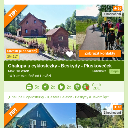
10
1 hodnocení
Silvestr je obsazený
Zobrazit kontakty
3M-217
Chalupa u cyklostezky - Beskydy - Pluskoveček
Max.
18 osob
Karolinka
mapa
14.9 km vzdušně od Hovězí
Ceník
5x
2x
2x
ZDE
„Chalupa u cyklostezky - u jezera Balaton - Beskydy a Javorníky.“
10
1 hodnocení