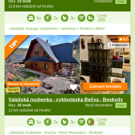
Max.
19 osob
Pozděchov
mapa
11.8 km vzdušně od Hovězí
Ceník
6x
2x
3x
ZDE
„Valašská chalupa s bazénem + wellness + Rodiny s dětmi“
9.7
1 hodnocení
Silvestr je obsazený
Zobrazit kontakty
3M-065
Valašská roubenka - cyklostezka Bečva - Beskydy
Max.
16 osob
Nový Hrozenkov
mapa
12 km vzdušně od Hovězí
Ceník
5x
2x
3x
ZDE
„Valašská roubenka - Vranča - Nový Hrozenkov - Beskydy.“