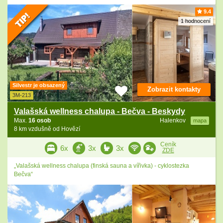
9.4
1 hodnocení
Silvestr je obsazený
Zobrazit kontakty
3M-213
Valašská wellness chalupa - Bečva - Beskydy
Max.
16 osob
Halenkov
mapa
8 km vzdušně od Hovězí
Ceník
6x
3x
3x
ZDE
„Valašská wellness chalupa (finská sauna a vířivka) - cyklostezka
Bečva“