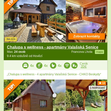
Zobrazit kontakty
3M-024
Chalupa s wellness - apartmány Valašská Senice
Max.
24 osob
Francova Lhota
mapa
9.4 km vzdušně od Hovězí
Ceník
4x
4x
4x
ZDE
„Chalupa s wellness - 4 apartmány Valašská Senice - CHKO Beskydy“
10
1 hodnocení