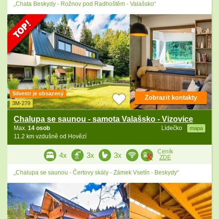
„Chata Beskydy - Rožnov pod Radhoštěm - Valašsko“
Silvestr je obsazený
Zobrazit kontakty
3M-279
Chalupa se saunou - samota Valašsko - Vizovice
Max.
14 osob
Lidečko
mapa
11.2 km vzdušně od Hovězí
Ceník
4x
3x
3x
ZDE
„Chalupa se saunou - Čertovy skály - Zámek Vsetín - Beskydy“