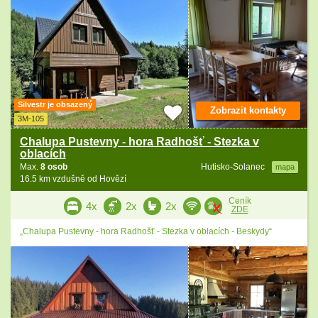
Silvestr je obsazený
Zobrazit kontakty
3M-105
Chalupa Pustevny - hora Radhošť - Stezka v
oblacích
Max.
8 osob
Hutisko-Solanec
mapa
16.5 km vzdušně od Hovězí
Ceník
4x
2x
2x
ZDE
„Chalupa Pustevny - hora Radhošť - Stezka v oblacích - Beskydy“