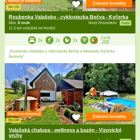
Silvestr je obsazený
Zobrazit kontakty
3M-159
Roubenka Valašsko - cyklostezka Bečva - Kyčerka
Max.
8 osob
Nový Hrozenkov
mapa
11.5 km vzdušně od Hovězí
Ceník
3x
2x
2x
ZDE
„Roubenka Valašsko u cyklostezky Bečva a bikeparku Kyčerka -
Beskydy“
Silvestr je obsazený
Zobrazit kontakty
3M-140
Valašská chalupa - wellness a bazén - Vizovické
vrchy