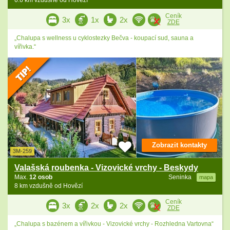
6.6 km vzdušně od Hovězí
Ceník
3x
1x
2x
ZDE
„Chalupa s wellness u cyklostezky Bečva - koupací sud, sauna a
vířivka.“
Zobrazit kontakty
3M-259
Valašská roubenka - Vizovické vrchy - Beskydy
Max.
12 osob
Seninka
mapa
8 km vzdušně od Hovězí
Ceník
3x
2x
2x
ZDE
„Chalupa s bazénem a vířivkou - Vizovické vrchy - Rozhledna Vartovna“