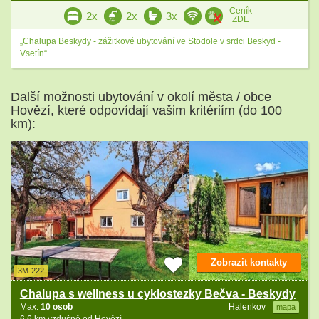
Ceník
2x
2x
3x
ZDE
„Chalupa Beskydy - zážitkové ubytování ve Stodole v srdci Beskyd -
Vsetín“
Další možnosti ubytování v okolí města / obce
Hovězí, které odpovídají vašim kritériím (do 100
km):
Zobrazit kontakty
3M-222
Chalupa s wellness u cyklostezky Bečva - Beskydy
Max.
10 osob
Halenkov
mapa