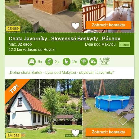
Zobrazit kontakty
2S-069
Chata Javorníky - Slovenské Beskydy - Púchov
Max.
32 osob
Lysá pod Makytou
mapa
12.3 km vzdušně od Hovězí
Ceník
6x
2x
2x
ZDE
„Dolná chata Bartek - Lysá pod Makytou - ubytování Javorníky.“
Zobrazit kontakty
3M-262