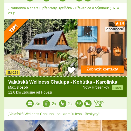
„Roubenka a chata u přehrady Bystřička - Dřevěnice a Výminek (16+4
os.)“
9.8
2 hodnocení
Zobrazit kontakty
3M-268
Valašská Wellness Chalupa - Kohútka - Karolinka
Max.
8 osob
Nový Hrozenkov
mapa
12.6 km vzdušně od Hovězí
Ceník
3x
2x
2x
ZDE
„Valašská Wellness Chalupa - soukromí u lesa - Beskydy“