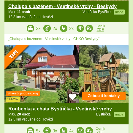
Chalupa s bazénem - Vsetínské vrchy - Beskydy
Max.
11 osob
Valašská Bystřice
mapa
12.3 km vzdušně od Hovězí
Ceník
2x
2x
2x
ZDE
„Chalupa s bazénem - Vsetínské vrchy - CHKO Beskydy“
Silvestr je obsazený
Zobrazit kontakty
3M-267
Roubenka a chata Bystřička - Vsetínské vrchy
Max.
20 osob
Bystřička
mapa
12.5 km vzdušně od Hovězí
Ceník
9x
3x
4x
ZDE