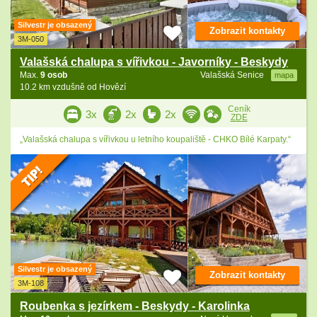
Silvestr je obsazený
Zobrazit kontakty
3M-050
Valašská chalupa s vířivkou - Javorníky - Beskydy
Max.
9 osob
Valašská Senice
mapa
10.2 km vzdušně od Hovězí
Ceník
3x
2x
2x
ZDE
„Valašská chalupa s vířivkou u letního koupaliště - CHKO Bílé Karpaty.“
Silvestr je obsazený
Zobrazit kontakty
3M-108
Roubenka s jezírkem - Beskydy - Karolinka