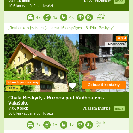
Max.
16 osob
Nový Hrozenkov
mapa
10.6 km vzdušně od Hovězí
Ceník
4x
4x
4x
ZDE
„Roubenka s jezírkem (kapacita 16 dospělých + 6 dětí) - Beskydy.“
9.4
14 hodnocení
Silvestr je obsazený
Zobrazit kontakty
3M-052
Chata Beskydy - Rožnov pod Radhoštěm -
Valašsko
Max.
9 osob
Valašská Bystřice
mapa
10.8 km vzdušně od Hovězí
Ceník
3x
1x
1x
ZDE