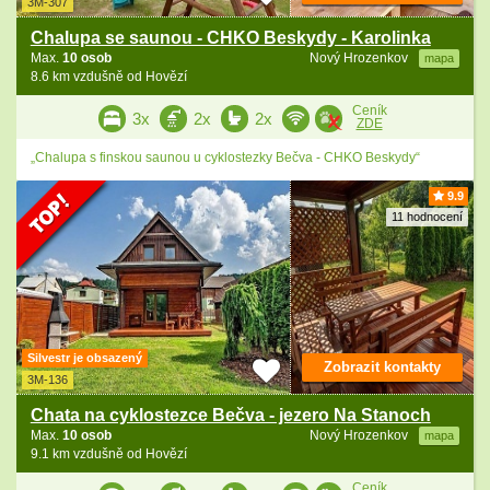
3M-307
Chalupa se saunou - CHKO Beskydy - Karolinka
Max.
10 osob
Nový Hrozenkov
mapa
8.6 km vzdušně od Hovězí
Ceník
3x
2x
2x
ZDE
„Chalupa s finskou saunou u cyklostezky Bečva - CHKO Beskydy“
9.9
11 hodnocení
Silvestr je obsazený
Zobrazit kontakty
3M-136
Chata na cyklostezce Bečva - jezero Na Stanoch
Max.
10 osob
Nový Hrozenkov
mapa
9.1 km vzdušně od Hovězí
Ceník