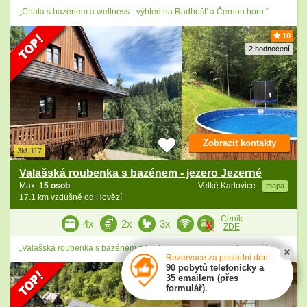
„Chata s bazénem a wellness - výhled na Radhošť a Černou horu.“
10
2 hodnocení
Zobrazit kontakty
3M-117
Valašská roubenka s bazénem - jezero Jezerné
Max.
15 osob
Velké Karlovice
mapa
17.1 km vzdušně od Hovězí
Ceník
4x
2x
3x
ZDE
„Valašská roubenka s bazénem a finskou saunou - jezero Jezerné“
Rezervace za poslední den:
90 pobytů telefonicky a
35 emailem (přes
formulář).