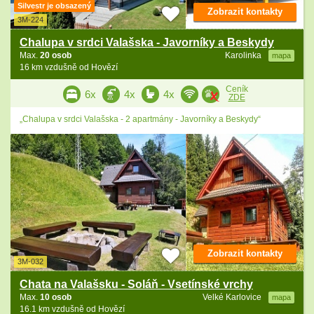
Silvestr je obsazený
Zobrazit kontakty
3M-224
Chalupa v srdci Valašska - Javorníky a Beskydy
Max.
20 osob
Karolinka
mapa
16 km vzdušně od Hovězí
Ceník
6x
4x
4x
ZDE
„Chalupa v srdci Valašska - 2 apartmány - Javorníky a Beskydy“
Zobrazit kontakty
3M-032
Chata na Valašsku - Soláň - Vsetínské vrchy
Max.
10 osob
Velké Karlovice
mapa
16.1 km vzdušně od Hovězí