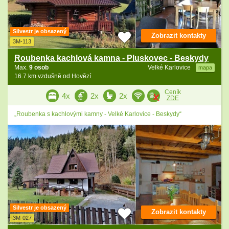
Silvestr je obsazený
Zobrazit kontakty
3M-113
Roubenka kachlová kamna - Pluskovec - Beskydy
Max.
9 osob
Velké Karlovice
mapa
16.7 km vzdušně od Hovězí
Ceník
4x
2x
2x
ZDE
„Roubenka s kachlovými kamny - Velké Karlovice - Beskydy“
Silvestr je obsazený
Zobrazit kontakty
3M-027