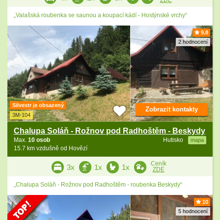
ZDE
„Valašská roubenka se saunou a koupací kádí - Hostýnské vrchy“
9.8
2 hodnocení
Silvestr je obsazený
Zobrazit kontakty
3M-104
Chalupa Soláň - Rožnov pod Radhoštěm - Beskydy
Max.
10 osob
Hutisko
mapa
15.7 km vzdušně od Hovězí
Ceník
3x
1x
1x
ZDE
„Chalupa Soláň - Rožnov pod Radhoštěm - roubenka Beskydy“
10
5 hodnocení