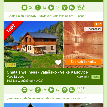
Ceník
3x
1x
2x
ZDE
„Chata Soláň, Beskydy – ubytování Valašsko až pro 10 osob“
10
10 hodnocení
Zobrazit kontakty
3M-138
Chata s wellness - Valašsko - Velké Karlovice
Max.
12 osob
Karolinka
mapa
16.5 km vzdušně od Hovězí
Ceník
5x
3x
4x
ZDE
„Wellness chata Valašsko - chata s finskou saunou a vířivkou“