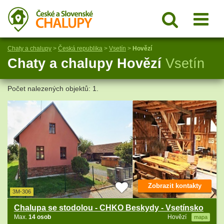
Chaty a chalupy
>
Česká republika
>
Vsetín
>
Hovězí
Chaty a chalupy Hovězí
Vsetín
Počet nalezených objektů: 1.
Zobrazit kontakty
3M-306
Chalupa se stodolou - CHKO Beskydy - Vsetínsko
Max.
14 osob
Hovězí
mapa