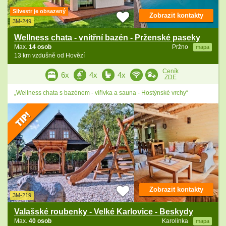
Silvestr je obsazený
Zobrazit kontakty
3M-249
Wellness chata - vnitřní bazén - Prženské paseky
Max.
14 osob
Pržno
mapa
13 km vzdušně od Hovězí
Ceník
6x
4x
4x
ZDE
„Wellness chata s bazénem - vířivka a sauna - Hostýnské vrchy“
Zobrazit kontakty
3M-219
Valašské roubenky - Velké Karlovice - Beskydy
Max.
40 osob
Karolinka
mapa