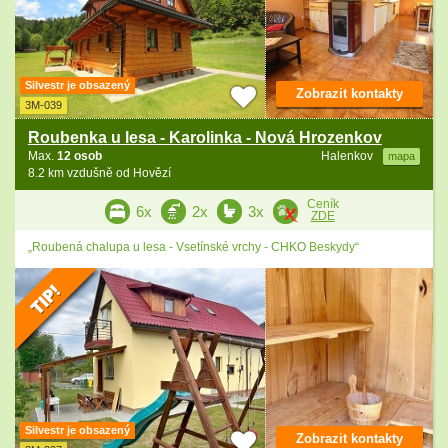
Silvestr je obsazený
Zobrazit kontakty
3M-039
Roubenka u lesa - Karolinka - Nová Hrozenkov
Max.
12 osob
Halenkov
mapa
8.2 km vzdušně od Hovězí
Ceník
6x
2x
3x
ZDE
„Roubená chalupa u lesa - Vsetínské vrchy - CHKO Beskydy“
Silvestr je obsazený
Zobrazit kontakty