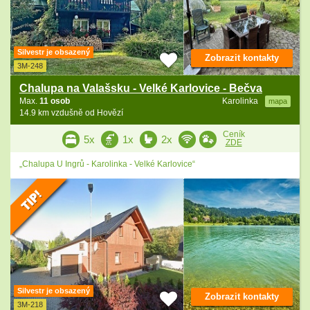
Silvestr je obsazený
Zobrazit kontakty
3M-248
Chalupa na Valašsku - Velké Karlovice - Bečva
Max.
11 osob
Karolinka
mapa
14.9 km vzdušně od Hovězí
Ceník
5x
1x
2x
ZDE
„Chalupa U Ingrů - Karolinka - Velké Karlovice“
Silvestr je obsazený
Zobrazit kontakty
3M-218