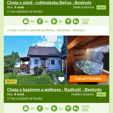
Chata v údolí - cyklostezka Bečva - Beskydy
Max.
9 osob
Velké Karlovice
mapa
17 km vzdušně od Hovězí
Ceník
4x
2x
2x
ZDE
„Chata v údolí u cyklostezky Bečva - Karolinka - Beskydy.“
Zobrazit kontakty
3M-071
Chata s bazénem a wellness - Radhošť - Beskydy
Max.
8 osob
Hutisko-Solanec
mapa
17 km vzdušně od Hovězí
Ceník
2x
1x
1x
ZDE