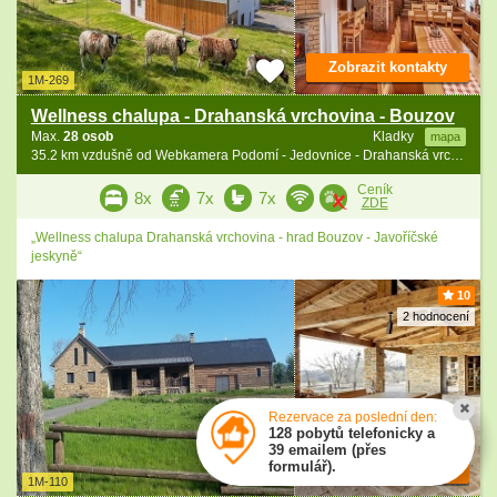
Zobrazit kontakty
1M-269
Wellness chalupa - Drahanská vrchovina - Bouzov
Max.
28 osob
Kladky
mapa
35.2 km vzdušně od Webkamera Podomí - Jedovnice - Drahanská vrchovina
Ceník
8x
7x
7x
ZDE
„Wellness chalupa Drahanská vrchovina - hrad Bouzov - Javoříčské
jeskyně“
10
2 hodnocení
Rezervace za poslední den:
128 pobytů telefonicky a
39 emailem (přes
formulář).
Zobrazit kontakty
1M-110