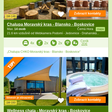
Zobrazit kontakty
1M-148
Chalupa Moravský kras - Blansko - Boskovice
Max.
14 osob
Černá Hora
mapa
21.6 km vzdušně od Webkamera Podomí - Jedovnice - Drahanská...
Ceník
4x
2x
2x
ZDE
„Chalupa CHKO Moravský kras - Blansko - Boskovice“
Silvestr je obsazený
Zobrazit kontakty
1M-193
Wellness chata - Moravský kras - Boskovice