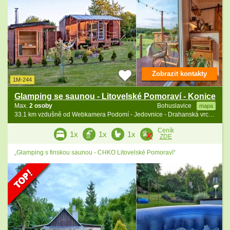
Zobrazit kontakty
1M-244
Glamping se saunou - Litovelské Pomoraví - Konice
Max.
2 osoby
Bohuslavice
mapa
33.1 km vzdušně od Webkamera Podomí - Jedovnice - Drahanská vrchovina
Ceník
1x
1x
1x
ZDE
„Glamping s finskou saunou - CHKO Litovelské Pomoraví“