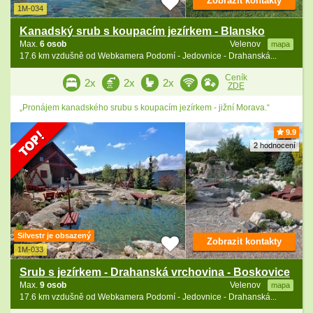
Zobrazit kontakty
1M-034
Kanadský srub s koupacím jezírkem - Blansko
Max.
6 osob
Velenov
mapa
17.6 km vzdušně od Webkamera Podomí - Jedovnice - Drahanská...
Ceník
2x
2x
2x
ZDE
„Pronájem kanadského srubu s koupacím jezírkem - jižní Morava.“
9.9
2 hodnocení
Silvestr je obsazený
Zobrazit kontakty
1M-033
Srub s jezírkem - Drahanská vrchovina - Boskovice
Max.
9 osob
Velenov
mapa
17.6 km vzdušně od Webkamera Podomí - Jedovnice - Drahanská...