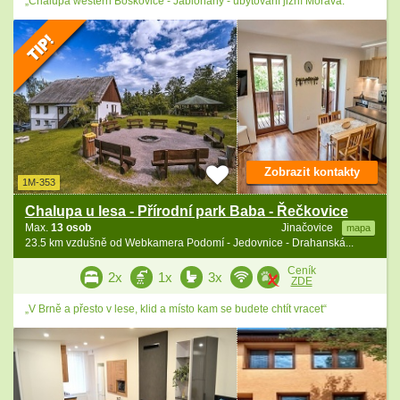
„Chalupa western Boskovice - Jabloňany - ubytování jižní Morava.“
Zobrazit kontakty
1M-353
Chalupa u lesa - Přírodní park Baba - Řečkovice
Max.
13 osob
Jinačovice
mapa
23.5 km vzdušně od Webkamera Podomí - Jedovnice - Drahanská...
Ceník
2x
1x
3x
ZDE
„V Brně a přesto v lese, klid a místo kam se budete chtít vracet“