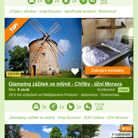
2x
2x
2x
ZDE
„Chata s vířivkou - hrad Bouzov - Javořicské jeskyně - Boskovice“
Zobrazit kontakty
1M-546
Glamping zážitek ve mlýně - Chřiby - jižní Morava
Max.
8 osob
Kunkovice
mapa
28.6 km vzdušně od Webkamera Podomí - Jedovnice - Drahanská...
Ceník
2x
1x
1x
ZDE
„Glamping zážitek ve mlýně - Hrad Buchlov - ZOO Vyškov - jižní Morava“
9.5
6 hodnocení