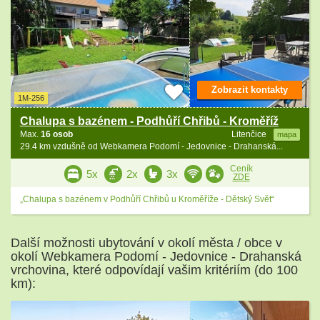
Zobrazit kontakty
1M-256
Chalupa s bazénem - Podhůří Chřibů - Kroměříž
Max.
16 osob
Litenčice
mapa
29.4 km vzdušně od Webkamera Podomí - Jedovnice - Drahanská...
Ceník
5x
2x
3x
ZDE
„Chalupa s bazénem v Podhůří Chřibů u Kroměříže - Dětský Svět“
Další možnosti ubytování v okolí města / obce v
okolí Webkamera Podomí - Jedovnice - Drahanská
vrchovina, které odpovídají vašim kritériím (do 100
km):