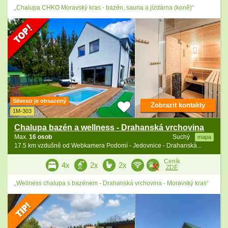
„Chalupa CHKO Moravský kras - bazén, sauna a jízdárna (koně)“
Silvestr je obsazený
Zobrazit kontakty
1M-303
Chalupa bazén a wellness - Drahanská vrchovina
Max.
16 osob
Suchý
mapa
17.5 km vzdušně od Webkamera Podomí - Jedovnice - Drahanská...
Ceník
4x
2x
2x
ZDE
„Wellness chalupa s bazénem - Drahanská vrchovina - Moravský kras“