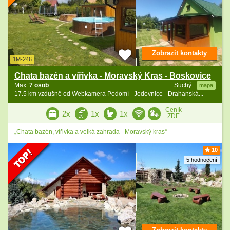
Zobrazit kontakty
1M-246
Chata bazén a vířivka - Moravský Kras - Boskovice
Max.
7 osob
Suchý
mapa
17.5 km vzdušně od Webkamera Podomí - Jedovnice - Drahanská...
Ceník
2x
1x
1x
ZDE
„Chata bazén, vířivka a velká zahrada - Moravský kras“
10
5 hodnocení