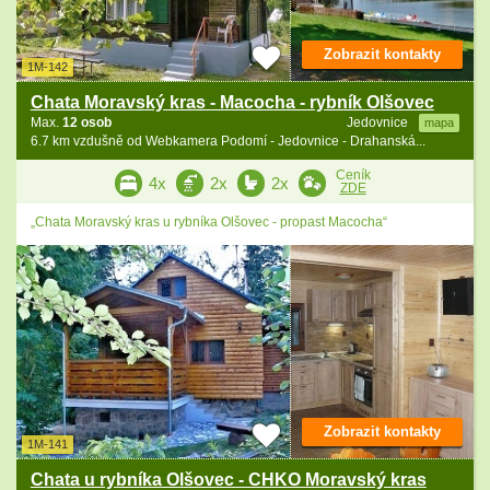
Zobrazit kontakty
1M-142
Chata Moravský kras - Macocha - rybník Olšovec
Max.
12 osob
Jedovnice
mapa
6.7 km vzdušně od Webkamera Podomí - Jedovnice - Drahanská...
Ceník
4x
2x
2x
ZDE
„Chata Moravský kras u rybníka Olšovec - propast Macocha“
Zobrazit kontakty
1M-141
Chata u rybníka Olšovec - CHKO Moravský kras