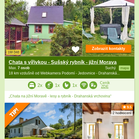
Zobrazit kontakty
1M-348
Chata s vířivkou - Sušský rybník - jižní Morava
Max.
7 osob
Suchý
mapa
18 km vzdušně od Webkamera Podomí - Jedovnice - Drahanská...
Ceník
2x
1x
1x
ZDE
„Chata na jižní Moravě - lesy a rybník - Drahanská vrchovina“
9.5
2 hodnocení