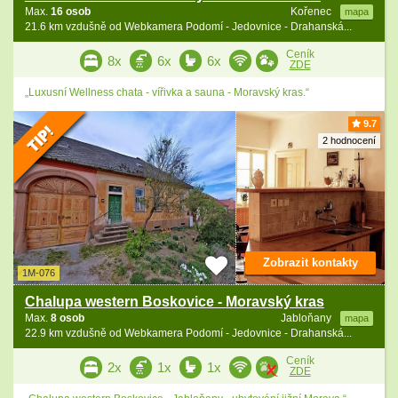
Max.
16 osob
Kořenec
mapa
21.6 km vzdušně od Webkamera Podomí - Jedovnice - Drahanská...
Ceník
8x
6x
6x
ZDE
„Luxusní Wellness chata - vířivka a sauna - Moravský kras.“
9.7
2 hodnocení
Zobrazit kontakty
1M-076
Chalupa western Boskovice - Moravský kras
Max.
8 osob
Jabloňany
mapa
22.9 km vzdušně od Webkamera Podomí - Jedovnice - Drahanská...
Ceník
2x
1x
1x
ZDE