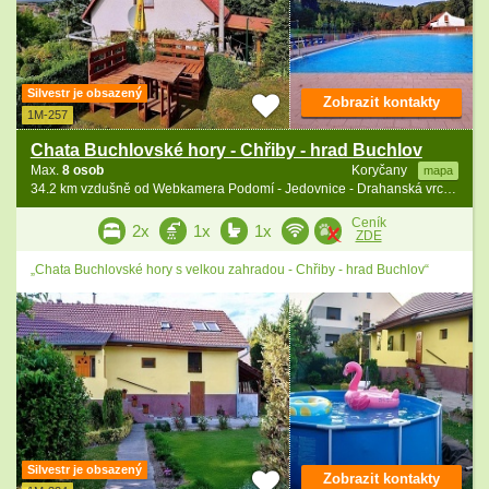
Silvestr je obsazený
Zobrazit kontakty
1M-257
Chata Buchlovské hory - Chřiby - hrad Buchlov
Max.
8 osob
Koryčany
mapa
34.2 km vzdušně od Webkamera Podomí - Jedovnice - Drahanská vrchovina
Ceník
2x
1x
1x
ZDE
„Chata Buchlovské hory s velkou zahradou - Chřiby - hrad Buchlov“
Silvestr je obsazený
Zobrazit kontakty