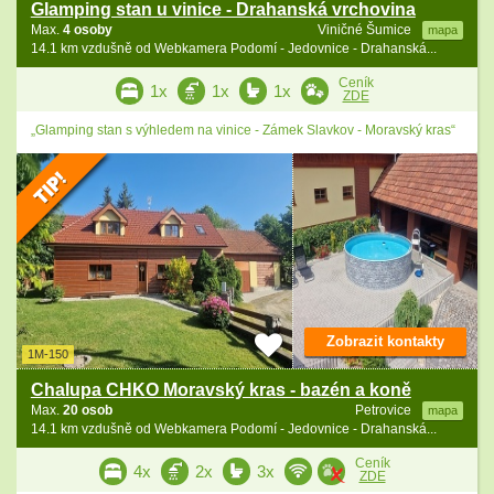
Glamping stan u vinice - Drahanská vrchovina
Max.
4 osoby
Viničné Šumice
mapa
14.1 km vzdušně od Webkamera Podomí - Jedovnice - Drahanská...
Ceník
1x
1x
1x
ZDE
„Glamping stan s výhledem na vinice - Zámek Slavkov - Moravský kras“
Zobrazit kontakty
1M-150
Chalupa CHKO Moravský kras - bazén a koně
Max.
20 osob
Petrovice
mapa
14.1 km vzdušně od Webkamera Podomí - Jedovnice - Drahanská...
Ceník
4x
2x
3x
ZDE