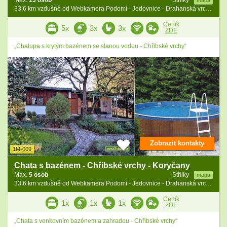
33.6 km vzdušně od Webkamera Podomí - Jedovnice - Drahanská vrchovina
Ceník
5x
3x
3x
ZDE
„Chalupa s krytým bazénem se slanou vodou - Chřibské vrchy“
Zobrazit kontakty
1M-009
Chata s bazénem - Chřibské vrchy - Koryčany
Max.
5 osob
Střílky
mapa
33.6 km vzdušně od Webkamera Podomí - Jedovnice - Drahanská vrchovina
Ceník
1x
1x
1x
ZDE
„Chata s venkovním bazénem a zahradou - Chřibské vrchy“