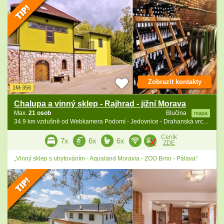
Zobrazit kontakty
1M-356
Chalupa a vinný sklep - Rajhrad - jižní Morava
Max.
21 osob
Blučina
mapa
34.9 km vzdušně od Webkamera Podomí - Jedovnice - Drahanská vrchovina
Ceník
7x
6x
6x
ZDE
„Vinný sklep s ubytováním - Aqualand Moravia - ZOO Brno - Pálava“