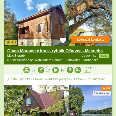
Zobrazit kontakty
1M-549
Chata Moravský kras - rybník Olšovec - Macocha
Max.
8 osob
Jedovnice
mapa
6.5 km vzdušně od Webkamera Podomí - Jedovnice - Drahanská...
Ceník
3x
1x
1x
ZDE
„Chata u rybníka Olšovec - Punkevní jeskyně - Blansko - jižní Morava“
9.6
1 hodnocení