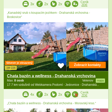
Ceník
3x
2x
2x
ZDE
„Kanadský srub s koupacím jezírkem - Drahanská vrchovina -
Boskovice“
Silvestr je obsazený
Zobrazit kontakty
1M-226
Chata bazén a wellness - Drahanská vrchovina
Max.
8 osob
Velenov
mapa
17.7 km vzdušně od Webkamera Podomí - Jedovnice - Drahanská...
Ceník
4x
2x
2x
ZDE
„Chata bazén a wellness - Drahanská vrchovina - Moravský kras.“