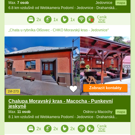
Max.
7 osob
Jedovnice
mapa
6.8 km vzdušně od Webkamera Podomí - Jedovnice - Drahanská...
Ceník
2x
1x
1x
ZDE
„Chata u rybníka Olšovec - CHKO Moravský kras - Jedovnice“
Zobrazit kontakty
1M-273
Chalupa Moravský kras - Macocha - Punkevní
jeskyně
Max.
11 osob
Ostrov u Macochy
mapa
8.1 km vzdušně od Webkamera Podomí - Jedovnice - Drahanská...
Ceník
2x
2x
2x
ZDE