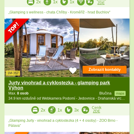
2x
1x
1x
ZDE
„Glamping s wellness - chata Chřiby - Kroměříž - hrad Buchlov“
Zobrazit kontakty
1M-357
Jurty vinohrad a cyklostezka - glamping park
Výhon
Max.
8 osob
Blučina
mapa
34.9 km vzdušně od Webkamera Podomí - Jedovnice - Drahanská vrchovina
Ceník
2x
1x
3x
ZDE
„Glamping Jurty - vinohrad a cyklostezka (4 + 4 osoby) - ZOO Brno -
Pálava“