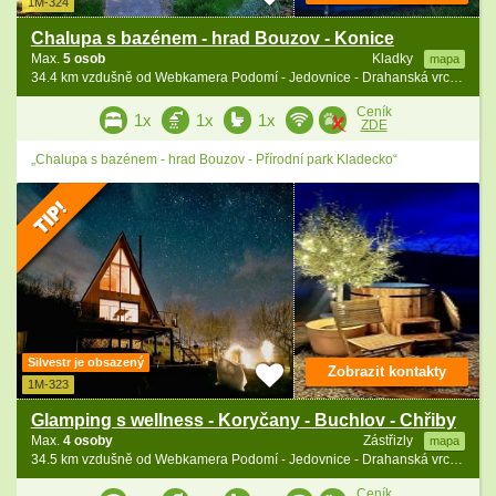
1M-324
Chalupa s bazénem - hrad Bouzov - Konice
Max.
5 osob
Kladky
mapa
34.4 km vzdušně od Webkamera Podomí - Jedovnice - Drahanská vrchovina
Ceník
1x
1x
1x
ZDE
„Chalupa s bazénem - hrad Bouzov - Přírodní park Kladecko“
Silvestr je obsazený
Zobrazit kontakty
1M-323
Glamping s wellness - Koryčany - Buchlov - Chřiby
Max.
4 osoby
Zástřizly
mapa
34.5 km vzdušně od Webkamera Podomí - Jedovnice - Drahanská vrchovina
Ceník