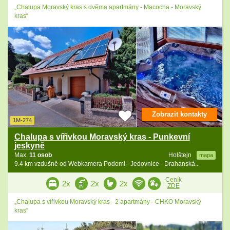
„Chalupa Moravský kras s dvěma apartmány - Macocha - Moravský
kras“
Zobrazit kontakty
1M-274
Chalupa s vířivkou Moravský kras - Punkevní
jeskyně
Max.
11 osob
Holštejn
mapa
9.4 km vzdušně od Webkamera Podomí - Jedovnice - Drahanská...
Ceník
2x
2x
2x
ZDE
„Chalupa s vířivkou Moravský kras - 2 apartmány - CHKO Moravský
kras“