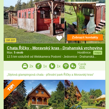
Zobrazit kontakty
1M-107
Chata Říčky - Moravský kras - Drahanská vrchovina
Max.
5 osob
Hostěnice
mapa
12.5 km vzdušně od Webkamera Podomí - Jedovnice - Drahanská...
Ceník
2x
1x
1x
ZDE
„Stylová glampingová chata - přírodní park Říčky a Moravský kras“