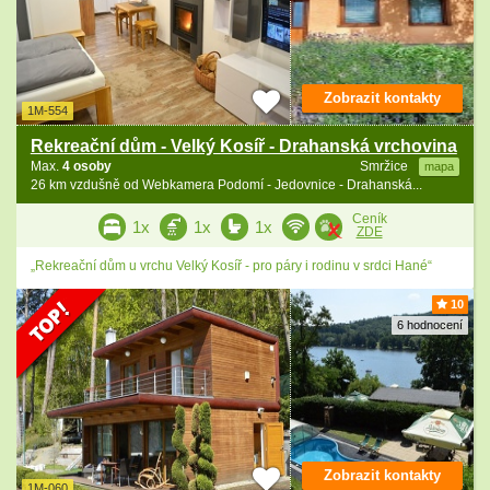
Zobrazit kontakty
1M-554
Rekreační dům - Velký Kosíř - Drahanská vrchovina
Max.
4 osoby
Smržice
mapa
26 km vzdušně od Webkamera Podomí - Jedovnice - Drahanská...
Ceník
1x
1x
1x
ZDE
„Rekreační dům u vrchu Velký Kosíř - pro páry i rodinu v srdci Hané“
10
6 hodnocení
Zobrazit kontakty
1M-060