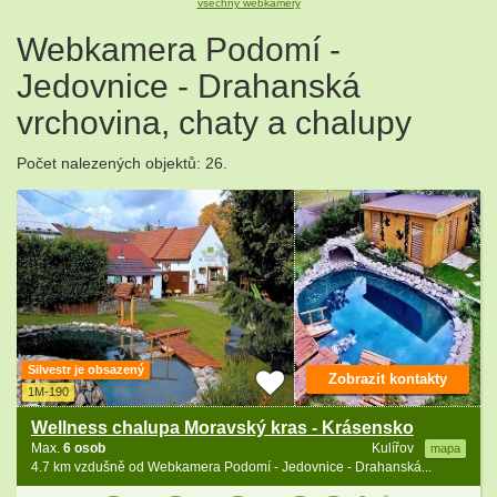
všechny webkamery
Webkamera Podomí -
Jedovnice - Drahanská
vrchovina, chaty a chalupy
Počet nalezených objektů: 26.
Silvestr je obsazený
Zobrazit kontakty
1M-190
Wellness chalupa Moravský kras - Krásensko
Max.
6 osob
Kulířov
mapa
4.7 km vzdušně od Webkamera Podomí - Jedovnice - Drahanská...