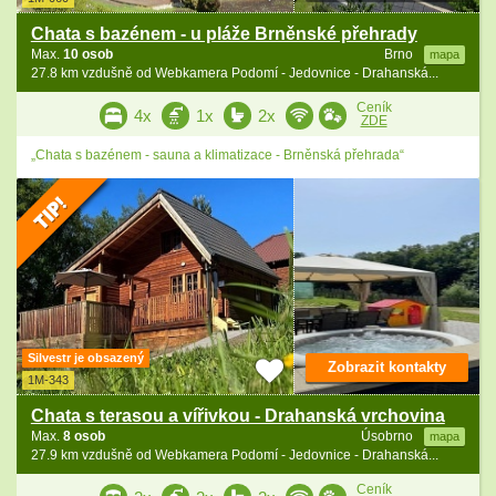
Chata s bazénem - u pláže Brněnské přehrady
Max.
10 osob
Brno
mapa
27.8 km vzdušně od Webkamera Podomí - Jedovnice - Drahanská...
Ceník
4x
1x
2x
ZDE
„Chata s bazénem - sauna a klimatizace - Brněnská přehrada“
Silvestr je obsazený
Zobrazit kontakty
1M-343
Chata s terasou a vířivkou - Drahanská vrchovina
Max.
8 osob
Úsobrno
mapa
27.9 km vzdušně od Webkamera Podomí - Jedovnice - Drahanská...
Ceník