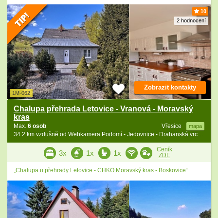
10
2 hodnocení
Zobrazit kontakty
1M-062
Chalupa přehrada Letovice - Vranová - Moravský
kras
Max.
6 osob
Vřesice
mapa
34.2 km vzdušně od Webkamera Podomí - Jedovnice - Drahanská vrchovina
Ceník
3x
1x
1x
ZDE
„Chalupa u přehrady Letovice - CHKO Moravský kras - Boskovice“