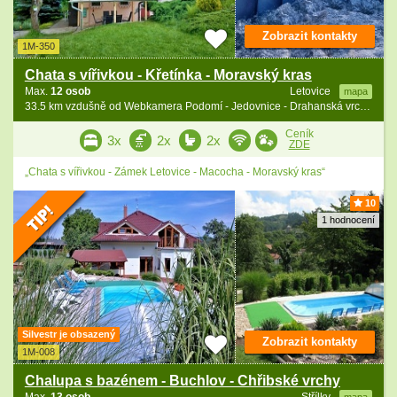
Zobrazit kontakty
1M-350
Chata s vířivkou - Křetínka - Moravský kras
Max.
12 osob
Letovice
mapa
33.5 km vzdušně od Webkamera Podomí - Jedovnice - Drahanská vrchovina
Ceník
3x
2x
2x
ZDE
„Chata s vířivkou - Zámek Letovice - Macocha - Moravský kras“
10
1 hodnocení
Silvestr je obsazený
Zobrazit kontakty
1M-008
Chalupa s bazénem - Buchlov - Chřibské vrchy
Max.
13 osob
Střílky
mapa