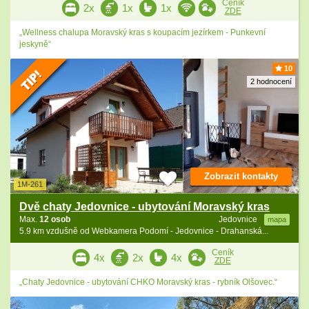
Ceník
2x
1x
1x
ZDE
„Wellness chalupa Moravský kras s koupacím jezírkem - Punkevní
jeskyně“
10
2 hodnocení
Zobrazit kontakty
1M-261
Dvě chaty Jedovnice - ubytování Moravský kras
Max.
12 osob
Jedovnice
mapa
5.9 km vzdušně od Webkamera Podomí - Jedovnice - Drahanská...
Ceník
4x
2x
4x
ZDE
„Chaty Jedovnice - ubytování CHKO Moravský kras - rybník Olšovec.“