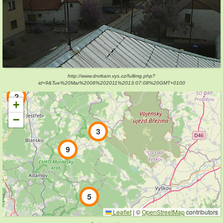
http://www.drvrkam.vys.cz/fullimg.php?
15
id=9&Tue%20Mar%2008%202011%2013:07:08%20GMT+0100
2
+
−
3
9
5
Leaflet
|
©
OpenStreetMap
contributors