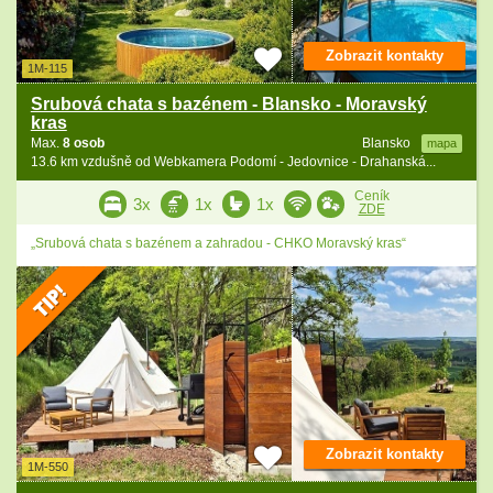
Zobrazit kontakty
1M-115
Srubová chata s bazénem - Blansko - Moravský
kras
Max.
8 osob
Blansko
mapa
13.6 km vzdušně od Webkamera Podomí - Jedovnice - Drahanská...
Ceník
3x
1x
1x
ZDE
„Srubová chata s bazénem a zahradou - CHKO Moravský kras“
Zobrazit kontakty
1M-550