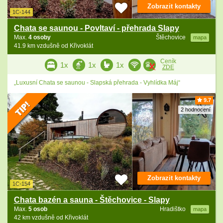
Zobrazit kontakty
1C-144
Chata se saunou - Povltaví - přehrada Slapy
Max.
4 osoby
Štěchovice
mapa
41.9 km vzdušně od Křivoklát
Ceník
1x
1x
1x
ZDE
„Luxusní Chata se saunou - Slapská přehrada - Vyhlídka Máj“
9.7
2 hodnocení
Zobrazit kontakty
1C-154
Chata bazén a sauna - Štěchovice - Slapy
Max.
5 osob
Hradištko
mapa
42 km vzdušně od Křivoklát