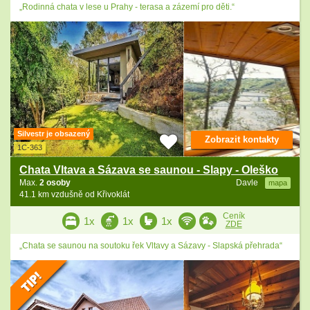
„Rodinná chata v lese u Prahy - terasa a zázemí pro děti.“
Silvestr je obsazený
Zobrazit kontakty
1C-363
Chata Vltava a Sázava se saunou - Slapy - Oleško
Max.
2 osoby
Davle
mapa
41.1 km vzdušně od Křivoklát
Ceník
1x
1x
1x
ZDE
„Chata se saunou na soutoku řek Vltavy a Sázavy - Slapská přehrada“