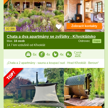
Zobrazit kontakty
1C-386
Chata a dva apartmány se zvířátky - Křivoklátsko
Max.
18 osob
Ostrovec
mapa
14.7 km vzdušně od Křivoklát
Ceník
6x
4x
4x
ZDE
„Chata a 2 apartmány - sauna a koupací sud - Hrad Křivoklát - Beroun“