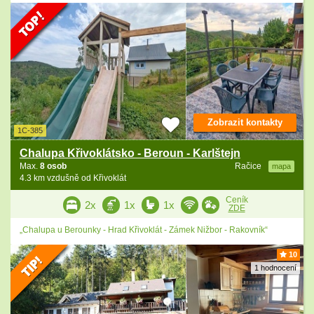
Zobrazit kontakty
1C-385
Chalupa Křivoklátsko - Beroun - Karlštejn
Max.
8 osob
Račice
mapa
4.3 km vzdušně od Křivoklát
Ceník
2x
1x
1x
ZDE
„Chalupa u Berounky - Hrad Křivoklát - Zámek Nižbor - Rakovník“
10
1 hodnocení