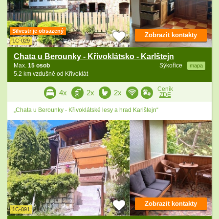
Silvestr je obsazený
Zobrazit kontakty
1C-029
Chata u Berounky - Křivoklátsko - Karlštejn
Max.
15 osob
Sýkořice
mapa
5.2 km vzdušně od Křivoklát
Ceník
4x
2x
2x
ZDE
„Chata u Berounky - Křivoklátské lesy a hrad Karlštejn“
Zobrazit kontakty
1C-091