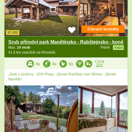
Zobrazit kontakty
3C-532
Srub přírodní park Manětínsko - Rabštejnsko - koně
Max.
14 osob
Pláně
mapa
41.6 km vzdušně od Křivoklát
Ceník
4x
4x
6x
ZDE
„Srub u jízdárny - ZOO Plasy - Zámek Rabštejn nad Střelou - Zámek
Manětín“