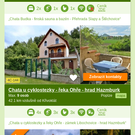
Ceník
2x
1x
1x
ZDE
„Chata Budka - finská sauna a bazén - Přehrada Slapy a Štěchovice“
Zobrazit kontakty
4C-144
Chata u cyklostezky - řeka Ohře - hrad Hazmburk
Max.
9 osob
Poplze
mapa
42.1 km vzdušně od Křivoklát
Ceník
4x
3x
3x
ZDE
„Chata u cyklostezky a řeky Ohře - zámek Libochovice - hrad Hazmburk“