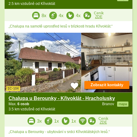
2.5 km vzdušně od Křivoklát
Ceník
8x
4x
4x
ZDE
„Chalupa na samotě uprostřed lesů v blízkosti hradu Křivoklát.“
Zobrazit kontakty
1C-104
Chalupa u Berounky - Křivoklát - Hracholusky
Max.
6 osob
Branov
mapa
3.5 km vzdušně od Křivoklát
Ceník
3x
1x
1x
ZDE
„Chalupa u Berounky - ubytování v srdci Křivoklátských lesů.“