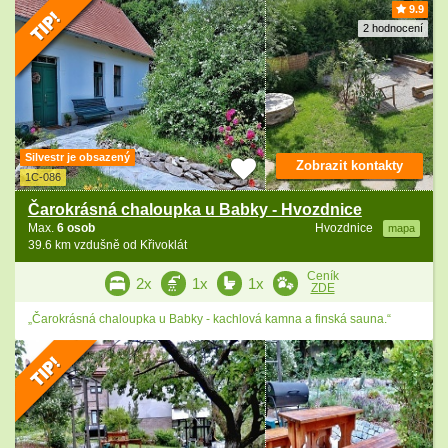
9.9
2 hodnocení
Silvestr je obsazený
Zobrazit kontakty
1C-086
Čarokrásná chaloupka u Babky - Hvozdnice
Max.
6 osob
Hvozdnice
mapa
39.6 km vzdušně od Křivoklát
Ceník
2x
1x
1x
ZDE
„Čarokrásná chaloupka u Babky - kachlová kamna a finská sauna.“