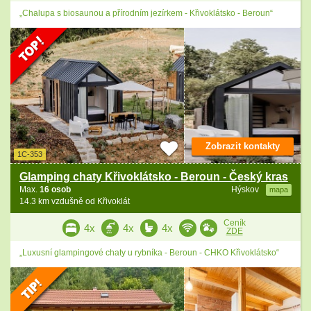
„Chalupa s biosaunou a přírodním jezírkem - Křivoklátsko - Beroun“
Zobrazit kontakty
1C-353
Glamping chaty Křivoklátsko - Beroun - Český kras
Max.
16 osob
Hýskov
mapa
14.3 km vzdušně od Křivoklát
Ceník
4x
4x
4x
ZDE
„Luxusní glampingové chaty u rybníka - Beroun - CHKO Křivoklátsko“