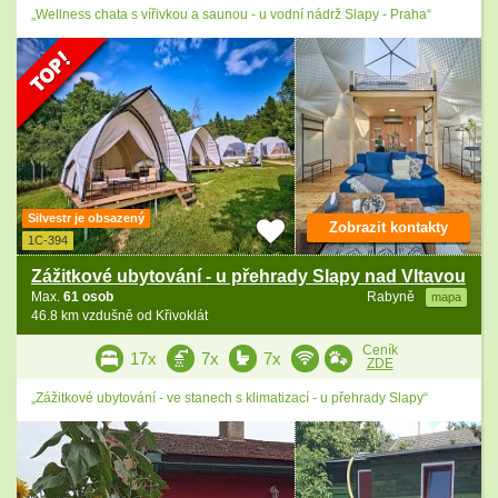
„Wellness chata s vířivkou a saunou - u vodní nádrž Slapy - Praha“
Silvestr je obsazený
Zobrazit kontakty
1C-394
Zážitkové ubytování - u přehrady Slapy nad Vltavou
Max.
61 osob
Rabyně
mapa
46.8 km vzdušně od Křivoklát
Ceník
17x
7x
7x
ZDE
„Zážitkové ubytování - ve stanech s klimatizací - u přehrady Slapy“