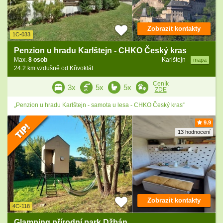
Zobrazit kontakty
1C-033
Penzion u hradu Karlštejn - CHKO Český kras
Max.
8 osob
Karlštejn
mapa
24.2 km vzdušně od Křivoklát
Ceník
3x
5x
5x
ZDE
„Penzion u hradu Karlštejn - samota u lesa - CHKO Český kras“
9.9
13 hodnocení
Zobrazit kontakty
4C-118
Glamping přírodní park Džbán