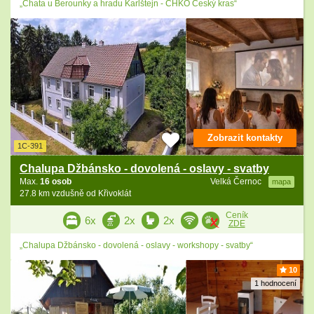
„Chata u Berounky a hradu Karlštejn - CHKO Český kras“
Zobrazit kontakty
1C-391
Chalupa Džbánsko - dovolená - oslavy - svatby
Max.
16 osob
Velká Černoc
mapa
27.8 km vzdušně od Křivoklát
Ceník
6x
2x
2x
ZDE
„Chalupa Džbánsko - dovolená - oslavy - workshopy - svatby“
10
1 hodnocení