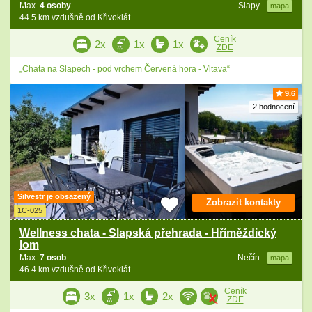
Max.
4 osoby
Slapy
mapa
44.5 km vzdušně od Křivoklát
Ceník
2x
1x
1x
ZDE
„Chata na Slapech - pod vrchem Červená hora - Vltava“
9.6
2 hodnocení
Silvestr je obsazený
Zobrazit kontakty
1C-025
Wellness chata - Slapská přehrada - Hříměždický
lom
Max.
7 osob
Nečín
mapa
46.4 km vzdušně od Křivoklát
Ceník
3x
1x
2x
ZDE