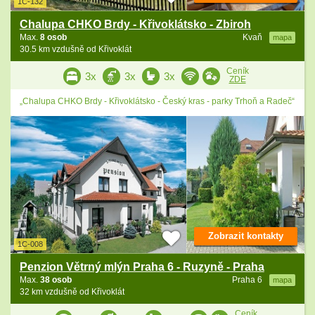
1C-132
Chalupa CHKO Brdy - Křivoklátsko - Zbiroh
Max.
8 osob
Kvaň
mapa
30.5 km vzdušně od Křivoklát
Ceník
3x
3x
3x
ZDE
„Chalupa CHKO Brdy - Křivoklátsko - Český kras - parky Trhoň a Radeč“
Zobrazit kontakty
1C-008
Penzion Větrný mlýn Praha 6 - Ruzyně - Praha
Max.
38 osob
Praha 6
mapa
32 km vzdušně od Křivoklát
Ceník