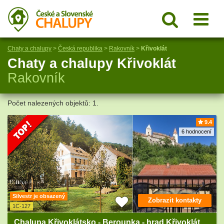
Chaty a chalupy
>
Česká republika
>
Rakovník
>
Křivoklát
Chaty a chalupy Křivoklát
Rakovník
Počet nalezených objektů: 1.
9.4
6 hodnocení
Silvestr je obsazený
Zobrazit kontakty
1C-127
Chalupa Křivoklátsko - Berounka - hrad Křivoklát