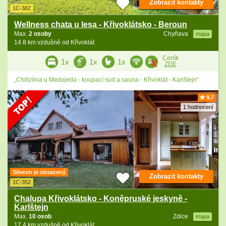
Zobrazit kontakty
1C-382
Wellness chata u lesa - Křivoklátsko - Beroun
Max.
2 osoby
Chyňava
mapa
14.8 km vzdušně od Křivoklát
Ceník
1x
1x
1x
ZDE
„Chillzóna u Medojeda - koupací sud a sauna - Křivoklát - Karlštejn“
9.7
1 hodnocení
Silvestr je obsazený
Zobrazit kontakty
1C-352
Chalupa Křivoklátsko - Koněpruské jeskyně -
Karlštejn
Max.
10 osob
Zdice
mapa
17.4 km vzdušně od Křivoklát