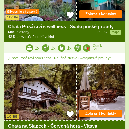
Silvestr je obsazený
Zobrazit kontakty
1C-389
Chata Posázaví s wellness - Svatojanské proudy
Max.
3 osoby
Petrov
mapa
43.5 km vzdušně od Křivoklát
Ceník
1x
1x
1x
ZDE
„Chata Posázaví s wellness - Naučná stezka Svatojanské proudy“
Zobrazit kontakty
1C-396
Chata na Slapech - Červená hora - Vltava