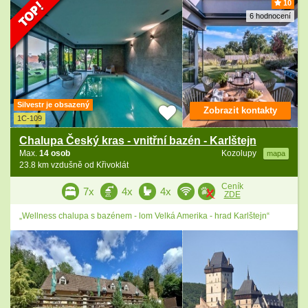
10
6 hodnocení
Silvestr je obsazený
Zobrazit kontakty
1C-109
Chalupa Český kras - vnitřní bazén - Karlštejn
Max.
14 osob
Kozolupy
mapa
23.8 km vzdušně od Křivoklát
Ceník
7x
4x
4x
ZDE
„Wellness chalupa s bazénem - lom Velká Amerika - hrad Karlštejn“