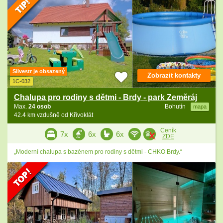
Silvestr je obsazený
Zobrazit kontakty
1C-032
Chalupa pro rodiny s dětmi - Brdy - park Zeměráj
Max.
24 osob
Bohutín
mapa
42.4 km vzdušně od Křivoklát
Ceník
7x
6x
6x
ZDE
„Moderní chalupa s bazénem pro rodiny s dětmi - CHKO Brdy.“