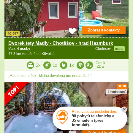
Zobrazit kontakty
4C-087
Dvorek tety Madly - Chotěšov - hrad Hazmburk
Max.
4 osoby
Chotěšov
mapa
47.3 km vzdušně od Křivoklát
Ceník
2x
1x
1x
ZDE
„Madlin domeček - klidná dovolená pro nenáročné.“
10
1 hodnocení
Rezervace za poslední den:
90 pobytů telefonicky a
35 emailem (přes
formulář).
Zobrazit kontakty