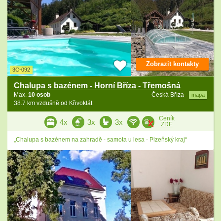
Zobrazit kontakty
3C-092
Chalupa s bazénem - Horní Bříza - Třemošná
Max.
10 osob
Česká Bříza
mapa
38.7 km vzdušně od Křivoklát
Ceník
4x
3x
3x
ZDE
„Chalupa s bazénem na zahradě - samota u lesa - Plzeňský kraj“