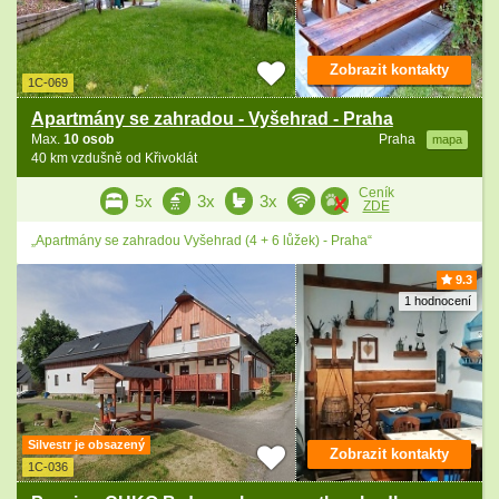
Zobrazit kontakty
1C-069
Apartmány se zahradou - Vyšehrad - Praha
Max.
10 osob
Praha
mapa
40 km vzdušně od Křivoklát
Ceník
5x
3x
3x
ZDE
„Apartmány se zahradou Vyšehrad (4 + 6 lůžek) - Praha“
9.3
1 hodnocení
Silvestr je obsazený
Zobrazit kontakty
1C-036