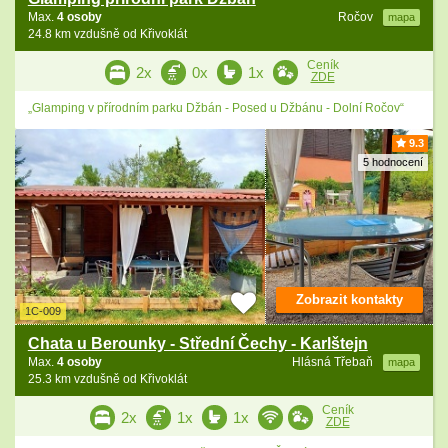
Max.
4 osoby
Ročov
mapa
24.8 km vzdušně od Křivoklát
Ceník
2x
0x
1x
ZDE
„Glamping v přírodním parku Džbán - Posed u Džbánu - Dolní Ročov“
9.3
5 hodnocení
Zobrazit kontakty
1C-009
Chata u Berounky - Střední Čechy - Karlštejn
Max.
4 osoby
Hlásná Třebaň
mapa
25.3 km vzdušně od Křivoklát
Ceník
2x
1x
1x
ZDE