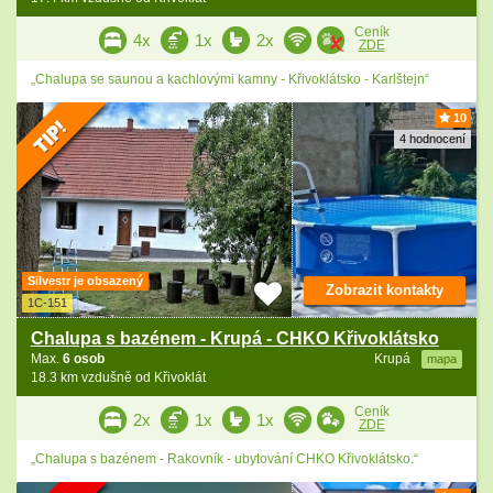
Ceník
4x
1x
2x
ZDE
„Chalupa se saunou a kachlovými kamny - Křivoklátsko - Karlštejn“
10
4 hodnocení
Silvestr je obsazený
Zobrazit kontakty
1C-151
Chalupa s bazénem - Krupá - CHKO Křivoklátsko
Max.
6 osob
Krupá
mapa
18.3 km vzdušně od Křivoklát
Ceník
2x
1x
1x
ZDE
„Chalupa s bazénem - Rakovník - ubytování CHKO Křivoklátsko.“