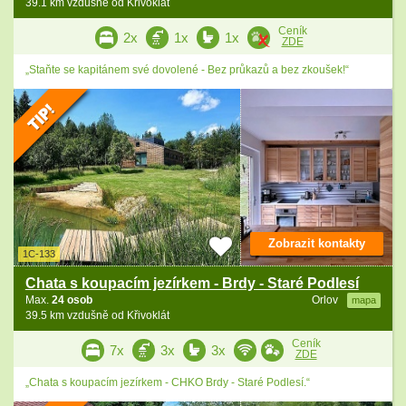
39.1 km vzdušně od Křivoklát
Ceník
2x
1x
1x
ZDE
„Staňte se kapitánem své dovolené - Bez průkazů a bez zkoušek!“
Zobrazit kontakty
1C-133
Chata s koupacím jezírkem - Brdy - Staré Podlesí
Max.
24 osob
Orlov
mapa
39.5 km vzdušně od Křivoklát
Ceník
7x
3x
3x
ZDE
„Chata s koupacím jezírkem - CHKO Brdy - Staré Podlesí.“