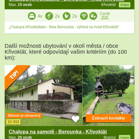
Max.
15 osob
Křivoklát
mapa
Ceník
4x
2x
2x
ZDE
„Chalupa Křivoklátsko - řeka Berounka - výhled na hrad Křivoklát“
Další možnosti ubytování v okolí města / obce
Křivoklát, které odpovídají vašim kritériím (do 100
km):
Silvestr je obsazený
Zobrazit kontakty
1C-013
Chalupa na samotě - Berounka - Křivoklát
Max.
25 osob
Branov
mapa