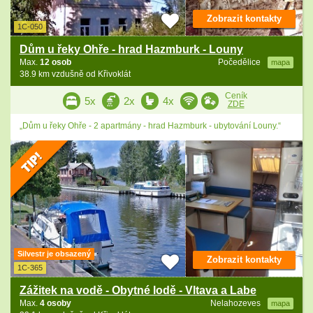
Zobrazit kontakty
1C-050
Dům u řeky Ohře - hrad Hazmburk - Louny
Max.
12 osob
Počedělice
mapa
38.9 km vzdušně od Křivoklát
Ceník
5x
2x
4x
ZDE
„Dům u řeky Ohře - 2 apartmány - hrad Hazmburk - ubytování Louny.“
Silvestr je obsazený
Zobrazit kontakty
1C-365
Zážitek na vodě - Obytné lodě - Vltava a Labe
Max.
4 osoby
Nelahozeves
mapa