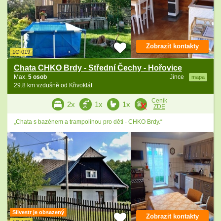
Zobrazit kontakty
1C-019
Chata CHKO Brdy - Střední Čechy - Hořovice
Max.
5 osob
Jince
mapa
29.8 km vzdušně od Křivoklát
Ceník
2x
1x
1x
ZDE
„Chata s bazénem a trampolínou pro děti - CHKO Brdy.“
Silvestr je obsazený
Zobrazit kontakty