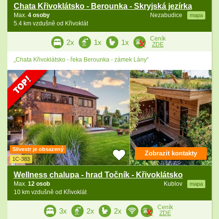
Chata Křivoklátsko - Berounka - Skryjská jezírka
Max.
4 osoby
Nezabudice
mapa
5.4 km vzdušně od Křivoklát
Ceník
2x
1x
1x
ZDE
„Chata Křivoklátsko - řeka Berounka - zámek Lány“
Silvestr je obsazený
Zobrazit kontakty
1C-383
Wellness chalupa - hrad Točník - Křivoklátsko
Max.
12 osob
Kublov
mapa
10 km vzdušně od Křivoklát
Ceník
3x
2x
2x
ZDE