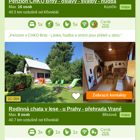
Penzion CHKO Brdy - oslavy - svatby - hudba
Max.
16 osob
Kozičín
mapa
40.5 km vzdušně od Křivoklát
Ceník
5x
5x
5x
ZDE
„Penzion v CHKO Brdy - Láska, hudba a smích jsou přáteli u stolu.“
Zobrazit kontakty
1C-004
Rodinná chata v lese - u Prahy - přehrada Vrané
Max.
8 osob
Březová
mapa
40.7 km vzdušně od Křivoklát
Ceník
3x
1x
1x
ZDE