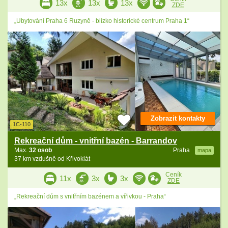
13x
13x
13x
ZDE
„Ubytování Praha 6 Ruzyně - blízko historické centrum Praha 1“
Zobrazit kontakty
1C-110
Rekreační dům - vnitřní bazén - Barrandov
Max.
32 osob
Praha
mapa
37 km vzdušně od Křivoklát
Ceník
11x
3x
3x
ZDE
„Rekreační dům s vnitřním bazénem a vířivkou - Praha“