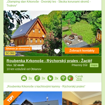
„Glamping stan Krkonoše - Dvorský les - Stezka korunami stromů -
Trutnov“
Silvestr je obsazený
Zobrazit kontakty
5C-360
Roubenka Krkonoše - Rýchorský prales - Žacléř
Max.
12 osob
Prkenný Důl
mapa
10 km vzdušně od Oblanov
Ceník
3x
3x
3x
ZDE
„Roubenka Krkonoše s kachlovými kamny - Rýchorský prales“