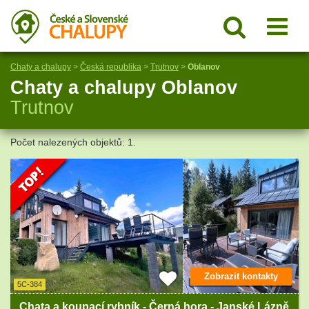
Chaty a chalupy
>
Česká republika
>
Trutnov
>
Oblanov
Chaty a chalupy Oblanov
Trutnov
Počet nalezených objektů: 1.
Zobrazit kontakty
5C-384
Chata a koupací rybník - Černá hora - Janské Lázně