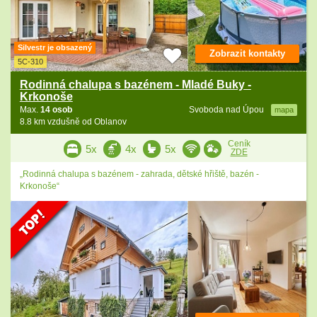
Silvestr je obsazený
Zobrazit kontakty
5C-310
Rodinná chalupa s bazénem - Mladé Buky -
Krkonoše
Max.
14 osob
Svoboda nad Úpou
mapa
8.8 km vzdušně od Oblanov
Ceník
5x
4x
5x
ZDE
„Rodinná chalupa s bazénem - zahrada, dětské hřiště, bazén -
Krkonoše“