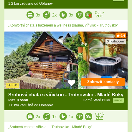
1.2 km vzdušně od Oblanov
Ceník
3x
2x
3x
ZDE
„Komfortní chata s bazénem a wellness (sauna, vířivka) - Trutnovsko“
9.4
3 hodnocení
Zobrazit kontakty
5C-011
Srubová chata s vířivkou - Trutnovsko - Mladé Buky
Max.
8 osob
Horní Staré Buky
mapa
1.6 km vzdušně od Oblanov
Ceník
2x
1x
1x
ZDE
„Srubová chata s vířivkou - Trutnovsko - Mladé Buky“