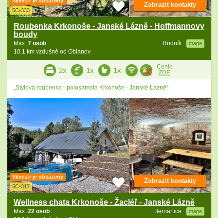
Silvestr je obsazený
Zobrazit kontakty
5C-333
Roubenka Krkonoše - Janské Lázně - Hoffmannovy
boudy
Max.
7 osob
Rudník
mapa
10.1 km vzdušně od Oblanov
Ceník
2x
1x
1x
ZDE
„Stylová roubenka - polosamota Krkonoše - Janské Lázně“
Silvestr je obsazený
Zobrazit kontakty
5C-317
Wellness chata Krkonoše - Žacléř - Janské Lázně
Max.
22 osob
Bernartice
mapa