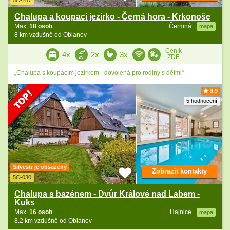
5C-287
Chalupa a koupací jezírko - Černá hora - Krkonoše
Max.
18 osob
Čermná
mapa
8 km vzdušně od Oblanov
Ceník
4x
2x
3x
ZDE
„Chalupa s koupacím jezírkem - dovolená pro rodiny s dětmi“
9.9
5 hodnocení
Silvestr je obsazený
Zobrazit kontakty
5C-030
Chalupa s bazénem - Dvůr Králové nad Labem -
Kuks
Max.
16 osob
Hajnice
mapa
8.2 km vzdušně od Oblanov