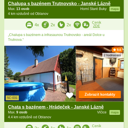
Chalupa s bazénem Trutnovsko - Janské Lázně
Max.
13 osob
Horní Staré Buky
mapa
4 km vzdušně od Oblanov
Ceník
4x
2x
2x
ZDE
„Chalupa s bazénem a infrasaunou Trutnovsko - areál Dolce u
Trutnova.“
9.6
2 hodnocení
Zobrazit kontakty
5C-031
Chata s bazénem - Hrádeček - Janské Lázně
Max.
9 osob
Vlčice
mapa
4.4 km vzdušně od Oblanov
Ceník