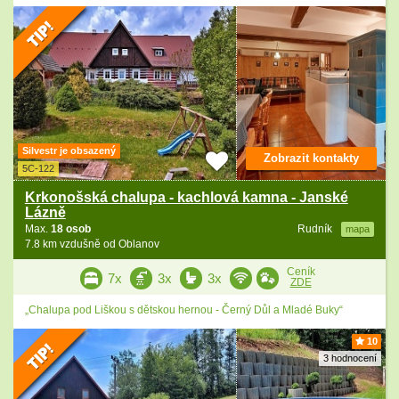
Silvestr je obsazený
Zobrazit kontakty
5C-122
Krkonošská chalupa - kachlová kamna - Janské
Lázně
Max.
18 osob
Rudník
mapa
7.8 km vzdušně od Oblanov
Ceník
7x
3x
3x
ZDE
„Chalupa pod Liškou s dětskou hernou - Černý Důl a Mladé Buky“
10
3 hodnocení