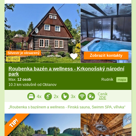
Silvestr je obsazený
Zobrazit kontakty
5C-023
Roubenka bazén a wellness - Krkonošský národní
park
Max.
12 osob
Rudník
mapa
10.3 km vzdušně od Oblanov
Ceník
4x
2x
3x
ZDE
„Roubenka s bazénem a wellness - Finská sauna, Swimm SPA, vířivka“