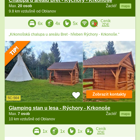
Chalupa u areálu Bret - Rýchory - Krkonoše
Max.
20 osob
Žacléř
mapa
9.8 km vzdušně od Oblanov
Ceník
6x
4x
5x
ZDE
„Krkonošská chalupa u areálu Bret - hřeben Rýchory - Krkonoše.“
Zobrazit kontakty
5C-564
Glamping stan u lesa - Rýchory - Krkonoše
Max.
7 osob
Žacléř
mapa
10 km vzdušně od Oblanov
Ceník
1x
1x
1x
ZDE