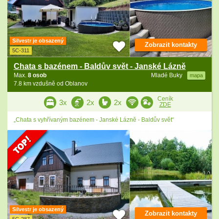
Silvestr je obsazený
Zobrazit kontakty
5C-311
Chata s bazénem - Baldův svět - Janské Lázně
Max.
8 osob
Mladé Buky
mapa
7.8 km vzdušně od Oblanov
Ceník
3x
2x
2x
ZDE
„Chata s vyhřívaným bazénem - Janské Lázně - Baldův svět“
Silvestr je obsazený
Zobrazit kontakty