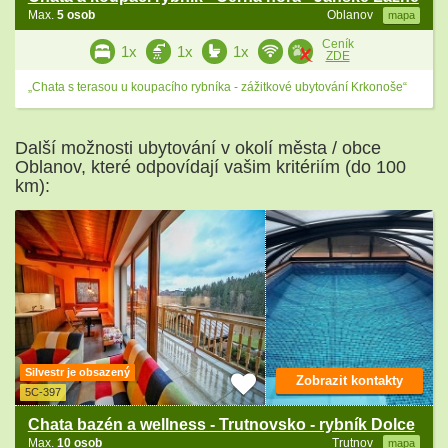
Max.
5 osob
Oblanov
mapa
Ceník
1x
1x
1x
ZDE
„Chata s terasou u koupacího rybníka - zážitkové ubytování Krkonoše“
Další možnosti ubytování v okolí města / obce
Oblanov, které odpovídají vašim kritériím (do 100
km):
Silvestr je obsazený
Zobrazit kontakty
5C-397
Chata bazén a wellness - Trutnovsko - rybník Dolce
Max.
10 osob
Trutnov
mapa