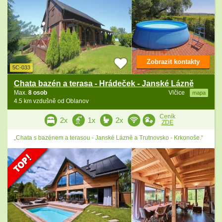
Zobrazit kontakty
5C-033
Chata bazén a terasa - Hrádeček - Janské Lázně
Max.
8 osob
Vlčice
mapa
4.5 km vzdušně od Oblanov
Ceník
2x
1x
2x
ZDE
„Chata s bazénem a terasou - Janské Lázně a Trutnovsko - Krkonoše.“