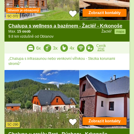
Silvestr je obsazený
Zobrazit kontakty
5C-372
Chalupa s wellness a bazénem - Žacléř - Krkonoše
Max.
15 osob
Žacléř
mapa
9.8 km vzdušně od Oblanov
Ceník
6x
3x
4x
ZDE
„Chalupa s infrasaunou nebo venkovní vířivkou - Stezka korunami
stromů“
Zobrazit kontakty
5C-290