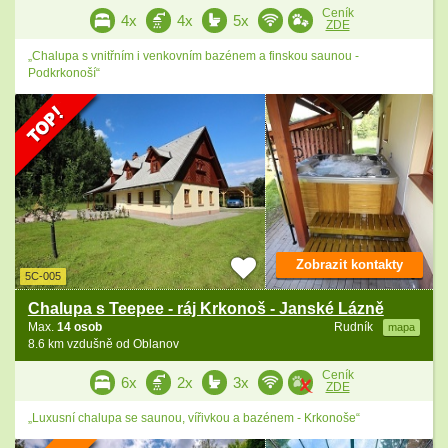
Ceník
4x
4x
5x
ZDE
„Chalupa s vnitřním i venkovním bazénem a finskou saunou -
Podkrkonoší“
Zobrazit kontakty
5C-005
Chalupa s Teepee - ráj Krkonoš - Janské Lázně
Max.
14 osob
Rudník
mapa
8.6 km vzdušně od Oblanov
Ceník
6x
2x
3x
ZDE
„Luxusní chalupa se saunou, vířivkou a bazénem - Krkonoše“