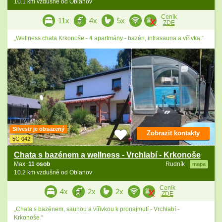
10.1 km vzdušně od Oblanov
Ceník
11x
4x
5x
ZDE
„Wellness chata Krkonoše - 4 apartmány - bazén, infrasauna a vířivka.“
Silvestr je obsazený
Zobrazit kontakty
5C-042
Chata s bazénem a wellness - Vrchlabí - Krkonoše
Max.
11 osob
Rudník
mapa
10.2 km vzdušně od Oblanov
Ceník
4x
2x
2x
ZDE
„Chata s bazénem, saunou a vířivkou k pronajmutí - Vrchlabí -
Krkonoše.“