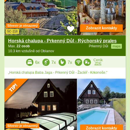
Silvestr je obsazený
Zobrazit kontakty
5C-218
Horská chalupa - Prkenný Důl - Rýchorský prales
Max.
22 osob
Prkenný Důl
mapa
10.3 km vzdušně od Oblanov
Ceník
6x
7x
7x
ZDE
„Horská chalupa Baba Jaga - Prkenný Důl - Žacléř - Krkonoše.“
Silvestr je obsazený
Zobrazit kontakty