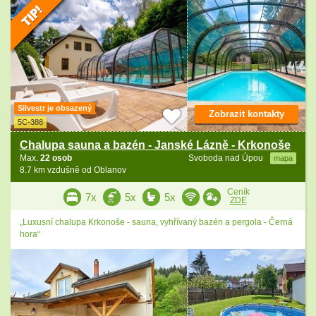
Silvestr je obsazený
Zobrazit kontakty
5C-388
Chalupa sauna a bazén - Janské Lázně - Krkonoše
Max.
22 osob
Svoboda nad Úpou
mapa
8.7 km vzdušně od Oblanov
Ceník
7x
5x
5x
ZDE
„Luxusní chalupa Krkonoše - sauna, vyhřívaný bazén a pergola - Černá
hora“