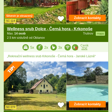
Silvestr je obsazený
Zobrazit kontakty
5C-114
Wellness srub Dolce - Černá hora - Krkonoše
Max.
14 osob
Trutnov
mapa
2.5 km vzdušně od Oblanov
Ceník
5x
2x
3x
ZDE
„Rekreační wellness srub Krkonoše - Černá hora - Janské Lázně“
Zobrazit kontakty
5C-274