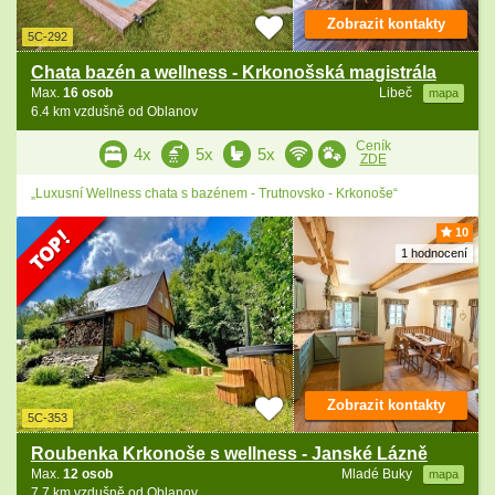
Zobrazit kontakty
5C-292
Chata bazén a wellness - Krkonošská magistrála
Max.
16 osob
Libeč
mapa
6.4 km vzdušně od Oblanov
Ceník
4x
5x
5x
ZDE
„Luxusní Wellness chata s bazénem - Trutnovsko - Krkonoše“
10
1 hodnocení
Zobrazit kontakty
5C-353
Roubenka Krkonoše s wellness - Janské Lázně
Max.
12 osob
Mladé Buky
mapa
7.7 km vzdušně od Oblanov