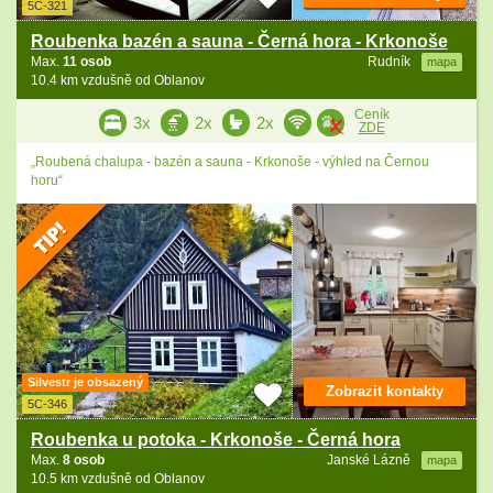
5C-321
Roubenka bazén a sauna - Černá hora - Krkonoše
Max.
11 osob
Rudník
mapa
10.4 km vzdušně od Oblanov
Ceník
3x
2x
2x
ZDE
„Roubená chalupa - bazén a sauna - Krkonoše - výhled na Černou
horu“
Silvestr je obsazený
Zobrazit kontakty
5C-346
Roubenka u potoka - Krkonoše - Černá hora
Max.
8 osob
Janské Lázně
mapa
10.5 km vzdušně od Oblanov