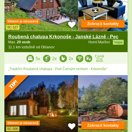
Silvestr je obsazený
Zobrazit kontakty
5C-127
Roubená chalupa Krkonoše - Janské Lázně - Pec
Max.
20 osob
Horní Maršov
mapa
11.1 km vzdušně od Oblanov
Ceník
5x
2x
2x
ZDE
„Tradiční Roubená chalupa - Pod Černým vrchem - Krkonoše“
Silvestr je obsazený
Zobrazit kontakty
5C-306