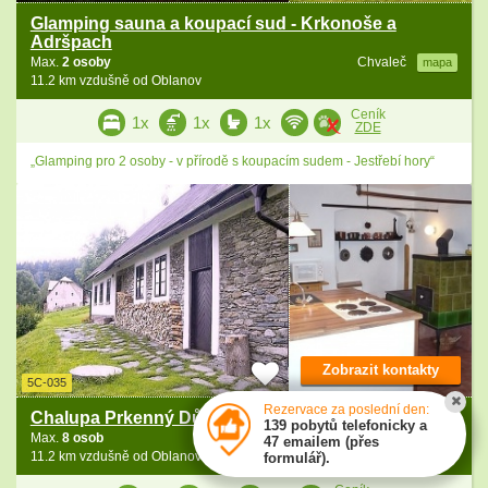
Glamping sauna a koupací sud - Krkonoše a
Adršpach
Max.
2 osoby
Chvaleč
mapa
11.2 km vzdušně od Oblanov
Ceník
1x
1x
1x
ZDE
„Glamping pro 2 osoby - v přírodě s koupacím sudem - Jestřebí hory“
Zobrazit kontakty
5C-035
Rezervace za poslední den:
Chalupa Prkenný Důl - Janské Lázně - Krkonoše
139 pobytů telefonicky a
Max.
8 osob
Žacléř
mapa
47 emailem (přes
11.2 km vzdušně od Oblanov
formulář).