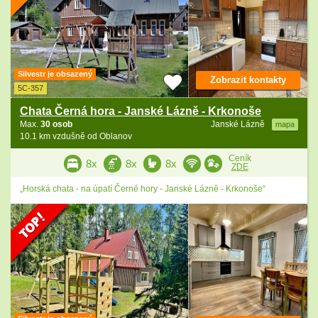
Silvestr je obsazený
Zobrazit kontakty
5C-357
Chata Černá hora - Janské Lázně - Krkonoše
Max.
30 osob
Janské Lázně
mapa
10.1 km vzdušně od Oblanov
Ceník
8x
8x
8x
ZDE
„Horská chata - na úpatí Černé hory - Janské Lázně - Krkonoše“