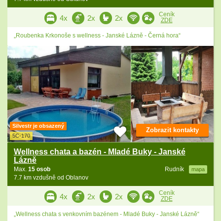
Ceník
4x
2x
2x
ZDE
„Roubenka Krkonoše s wellness - Janské Lázně - Černá hora“
Silvestr je obsazený
Zobrazit kontakty
5C-170
Wellness chata a bazén - Mladé Buky - Janské
Lázně
Max.
15 osob
Rudník
mapa
7.7 km vzdušně od Oblanov
Ceník
4x
2x
2x
ZDE
„Wellness chata s venkovním bazénem - Mladé Buky - Janské Lázně“