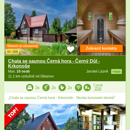
Silvestr je obsazený
Zobrazit kontakty
5C-368
Chata se saunou Černá hora - Černý Důl -
Krkonoše
Max.
10 osob
Janské Lázně
mapa
11.1 km vzdušně od Oblanov
Ceník
3x
2x
2x
ZDE
„Chata se saunou Černá hora - Krkonoše - Stezka korunami stromů“