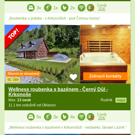
Ceník
3x
1x
2x
ZDE
„Roubenka u potoka - v Krkonoších - pod Černou horou“
Silvestr je obsazený
Zobrazit kontakty
5C-169
Wellness roubenka s bazénem - Černý Důl -
Krkonoše
Max.
13 osob
Rudník
mapa
11.1 km vzdušně od Oblanov
Ceník
5x
3x
4x
ZDE
„Wellness roubenka s bazénem v Krkonoších - nedaleko Jánské Lázně.“