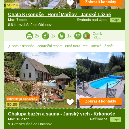
Zobrazit kontakty
5C-319
Chata Krkonoše - Horní Maršov - Janské Lázně
Max.
7 osob
Svoboda nad Úpou
mapa
8.8 km vzdušně od Oblanov
Ceník
2x
1x
1x
ZDE
„Chata Krkonoše - celoroční resort Černá hora-Pec - Janské Lázně“
Silvestr je obsazený
Zobrazit kontakty
5C-256
Chalupa bazén a sauna - Janský vrch - Krkonoše
Max.
10 osob
Petříkovice
mapa
9.3 km vzdušně od Oblanov