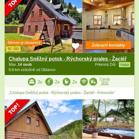
Silvestr je obsazený
Zobrazit kontakty
5C-152
Chalupa Sněžný potok - Rýchorský prales - Žacléř
Max.
14 osob
Prkenný Důl
mapa
9.8 km vzdušně od Oblanov
Ceník
3x
2x
2x
ZDE
„Chalupa Sněžný potok - Rýchorský prales - Žacléř - Krkonoše“