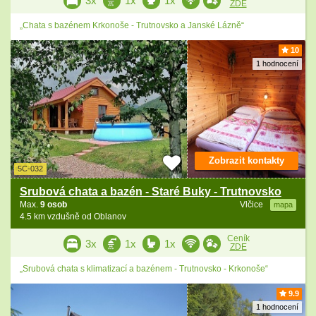
3x
1x
1x
ZDE
„Chata s bazénem Krkonoše - Trutnovsko a Janské Lázně“
10
1 hodnocení
Zobrazit kontakty
5C-032
Srubová chata a bazén - Staré Buky - Trutnovsko
Max.
9 osob
Vlčice
mapa
4.5 km vzdušně od Oblanov
Ceník
3x
1x
1x
ZDE
„Srubová chata s klimatizací a bazénem - Trutnovsko - Krkonoše“
9.9
1 hodnocení