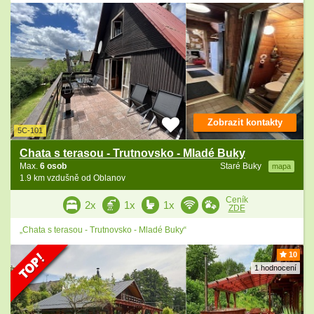
Zobrazit kontakty
5C-101
Chata s terasou - Trutnovsko - Mladé Buky
Max.
6 osob
Staré Buky
mapa
1.9 km vzdušně od Oblanov
Ceník
2x
1x
1x
ZDE
„Chata s terasou - Trutnovsko - Mladé Buky“
10
1 hodnocení