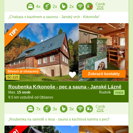
Ceník
4x
2x
2x
ZDE
„Chalupa s bazénem a saunou - Janský vrch - Krkonoše“
Silvestr je obsazený
Zobrazit kontakty
5C-123
Roubenka Krkonoše - pec a sauna - Janské Lázně
Max.
15 osob
Rudník
mapa
9.5 km vzdušně od Oblanov
Ceník
7x
3x
3x
ZDE
„Roubenka na samotě u lesa - sauna a kachlová kamna s pecí“