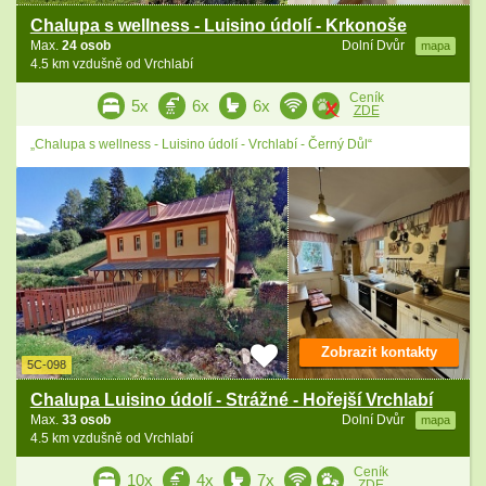
Chalupa s wellness - Luisino údolí - Krkonoše
Max.
24 osob
Dolní Dvůr
mapa
4.5 km vzdušně od Vrchlabí
Ceník
5x
6x
6x
ZDE
„Chalupa s wellness - Luisino údolí - Vrchlabí - Černý Důl“
Zobrazit kontakty
5C-098
Chalupa Luisino údolí - Strážné - Hořejší Vrchlabí
Max.
33 osob
Dolní Dvůr
mapa
4.5 km vzdušně od Vrchlabí
Ceník
10x
4x
7x
ZDE