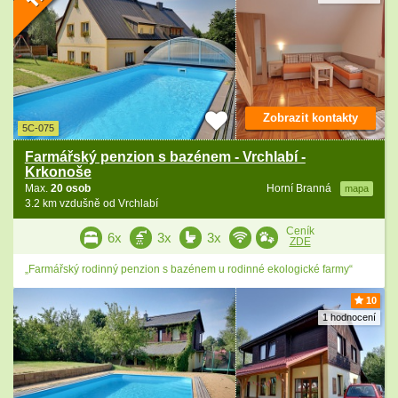
Zobrazit kontakty
5C-075
Farmářský penzion s bazénem - Vrchlabí -
Krkonoše
Max.
20 osob
Horní Branná
mapa
3.2 km vzdušně od Vrchlabí
Ceník
6x
3x
3x
ZDE
„Farmářský rodinný penzion s bazénem u rodinné ekologické farmy“
10
1 hodnocení