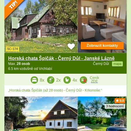
Zobrazit kontakty
5C-174
Horská chata Špičák - Černý Důl - Janské Lázně
Max.
28 osob
Černý Důl
mapa
6.5 km vzdušně od Vrchlabí
Ceník
8x
2x
4x
ZDE
„Horská chata Špičák (až 28 osob) - Černý Důl - Krkonoše.“
9.8
3 hodnocení