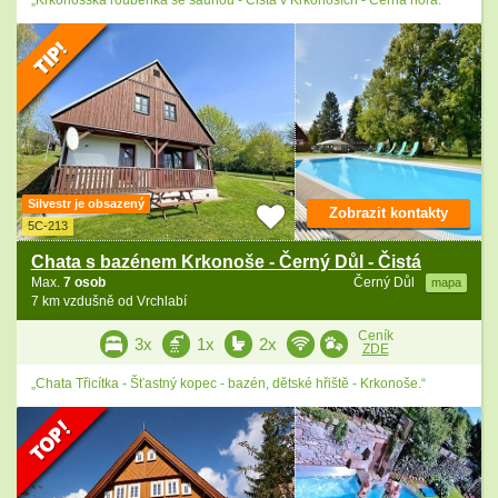
„Krkonošská roubenka se saunou - Čistá v Krkonoších - Černá hora.“
Silvestr je obsazený
Zobrazit kontakty
5C-213
Chata s bazénem Krkonoše - Černý Důl - Čistá
Max.
7 osob
Černý Důl
mapa
7 km vzdušně od Vrchlabí
Ceník
3x
1x
2x
ZDE
„Chata Třicítka - Šťastný kopec - bazén, dětské hřiště - Krkonoše.“