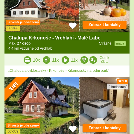
Silvestr je obsazený
Zobrazit kontakty
5C-096
Chalupa Krkonoše - Vrchlabí - Malé Labe
Max.
27 osob
Strážné
mapa
4.4 km vzdušně od Vrchlabí
Ceník
10x
11x
11x
ZDE
„Chalupa a cyklostezky - Krkonoše - Krkonošský národní park“
9.8
2 hodnocení
Silvestr je obsazený
Zobrazit kontakty
5C-339