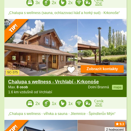
Ceník
3x
2x
2x
ZDE
„Chalupa s wellness (sauna, ochlazovací káď a horký sud) - Krkonoše“
Zobrazit kontakty
5C-375
Chalupa s wellness - Vrchlabí - Krkonoše
Max.
8 osob
Dolní Branná
mapa
1.6 km vzdušně od Vrchlabí
Ceník
2x
1x
1x
ZDE
„Chalupa s wellness - vířivka a sauna - Jilemnice - Špindlerův Mlýn“
9.3
2 hodnocení