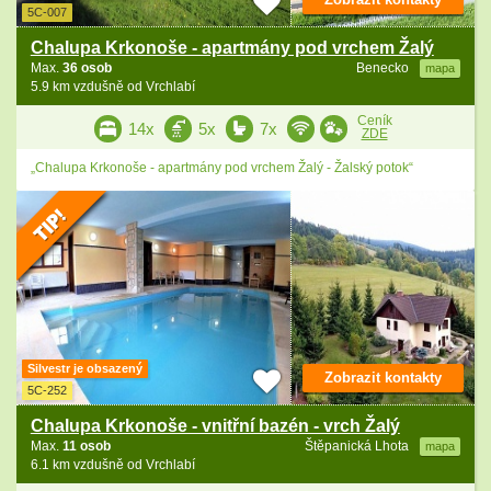
5C-007
Chalupa Krkonoše - apartmány pod vrchem Žalý
Max.
36 osob
Benecko
mapa
5.9 km vzdušně od Vrchlabí
Ceník
14x
5x
7x
ZDE
„Chalupa Krkonoše - apartmány pod vrchem Žalý - Žalský potok“
Silvestr je obsazený
Zobrazit kontakty
5C-252
Chalupa Krkonoše - vnitřní bazén - vrch Žalý
Max.
11 osob
Štěpanická Lhota
mapa
6.1 km vzdušně od Vrchlabí