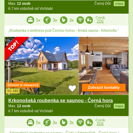
Max.
12 osob
Černý Důl
mapa
6.7 km vzdušně od Vrchlabí
Ceník
5x
3x
3x
ZDE
„Roubenka s wellness pod Černou horou - finská sauna - Krkonoše.“
Silvestr je obsazený
Zobrazit kontakty
5C-183
Krkonošská roubenka se saunou - Černá hora
Max.
12 osob
Černý Důl
mapa
6.7 km vzdušně od Vrchlabí
Ceník
5x
3x
3x
ZDE