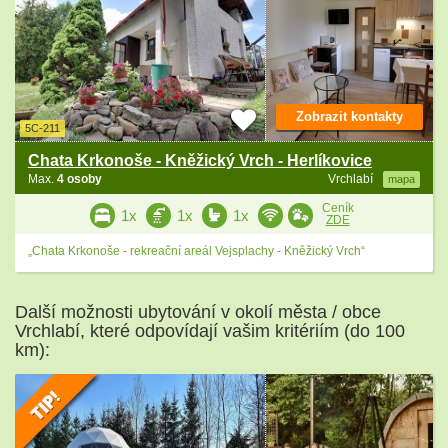
Zobrazit kontakty
5C-211
Chata Krkonoše - Kněžický Vrch - Herlíkovice
Max.
4 osoby
Vrchlabí
mapa
Ceník
1x
1x
1x
ZDE
„Chata Krkonoše - rekreační areál Vejsplachy - Kněžický Vrch“
Další možnosti ubytování v okolí města / obce
Vrchlabí, které odpovídají vašim kritériím (do 100
km):