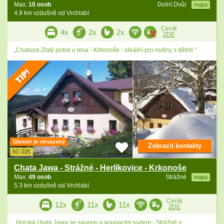
Max.
10 osob
Dolní Dvůr
mapa
4.9 km vzdušně od Vrchlabí
Ceník
4x
2x
2x
ZDE
„Chalupa Zlatý potok u lesa - Krkonoše - ideální pro rodiny s dětmi.“
Silvestr je obsazený
Zobrazit kontakty
5C-225
Chata Jawa - Strážné - Herlíkovice - Krkonoše
Max.
49 osob
Strážné
mapa
5.3 km vzdušně od Vrchlabí
Ceník
12x
11x
11x
ZDE
„Horská chata Jawa se saunou a koupacím sudem - Strážné v