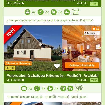
Max.
10 osob
Vrchlabí
mapa
Ceník
4x
2x
3x
ZDE
„Chalupa s bazénem a saunou - pod Kněžickým vrchem - Krkonoše“
9.9
2 hodnocení
Silvestr je obsazený
Zobrazit kontakty
5C-141
Poloroubená chalupa Krkonoše - Podhůří - Vrchlabí
Max.
10 osob
Vrchlabí
mapa
Ceník
5x
2x
2x
ZDE
„Roubená chalupa Krkonoše - Podhůří - Vrchlabí - Dolní Lánov“