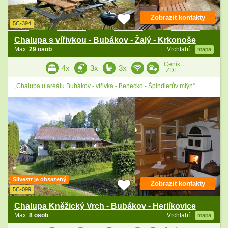
Zobrazit kontakty
5C-394
Chalupa s vířivkou - Bubákov - Žalý - Krkonoše
Max.
29 osob
Vrchlabí
mapa
Ceník
4x
3x
3x
ZDE
„Chalupa u areálu Bubákov - vířivka - Benecko - Špindlerův mlýn“
Silvestr je obsazený
Zobrazit kontakty
5C-099
Chalupa Kněžický Vrch - Bubákov - Herlíkovice
Max.
8 osob
Vrchlabí
mapa