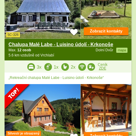
Zobrazit kontakty
5C-326
Chalupa Malé Labe - Luisino údolí - Krkonoše
Max.
12 osob
Dolní Dvůr
mapa
5.6 km vzdušně od Vrchlabí
Ceník
3x
1x
2x
ZDE
„Rekreační chalupa Malé Labe - Luisino údolí - Krkonoše“
Silvestr je obsazený
Zobrazit kontakty