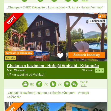
„Chalupa v CHKO Krkonoše u Luisina údolí - Strážné - Hořejší Vrchlabí“
10
1 hodnocení
Silvestr je obsazený
Zobrazit kontakty
5C-262
Chalupa s bazénem - Hořejší Vrchlabí - Krkonoše
Max.
28 osob
Strážné
mapa
4.7 km vzdušně od Vrchlabí
Ceník
8x
7x
7x
ZDE
„Chalupa s bazénem, saunou a krásným výhledem - Vrchlabí -
Krkonoše“