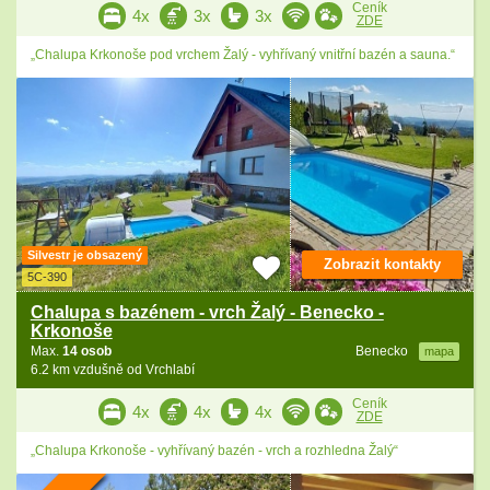
Ceník
4x
3x
3x
ZDE
„Chalupa Krkonoše pod vrchem Žalý - vyhřívaný vnitřní bazén a sauna.“
Silvestr je obsazený
Zobrazit kontakty
5C-390
Chalupa s bazénem - vrch Žalý - Benecko -
Krkonoše
Max.
14 osob
Benecko
mapa
6.2 km vzdušně od Vrchlabí
Ceník
4x
4x
4x
ZDE
„Chalupa Krkonoše - vyhřívaný bazén - vrch a rozhledna Žalý“