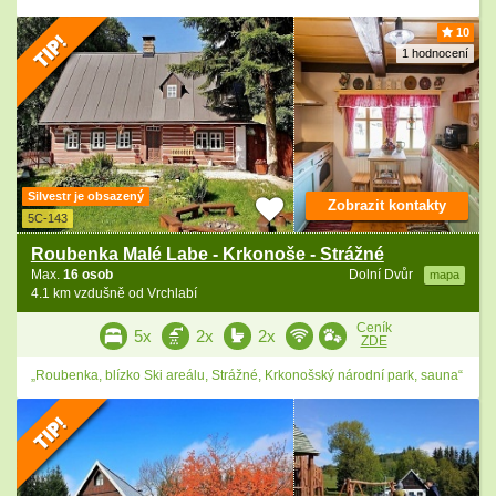
10
1 hodnocení
Silvestr je obsazený
Zobrazit kontakty
5C-143
Roubenka Malé Labe - Krkonoše - Strážné
Max.
16 osob
Dolní Dvůr
mapa
4.1 km vzdušně od Vrchlabí
Ceník
5x
2x
2x
ZDE
„Roubenka, blízko Ski areálu, Strážné, Krkonošský národní park, sauna“