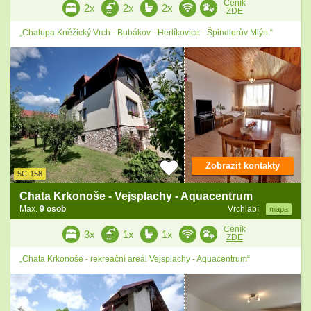
Ceník
2x
2x
2x
ZDE
„Chalupa Kněžický Vrch - Bubákov - Herlíkovice - Špindlerův Mlýn.“
Zobrazit kontakty
5C-158
Chata Krkonoše - Vejsplachy - Aquacentrum
Max.
9 osob
Vrchlabí
mapa
Ceník
3x
1x
1x
ZDE
„Chata Krkonoše - rekreační areál Vejsplachy - Aquacentrum“