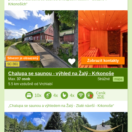
Krkonoších“
Silvestr je obsazený
Zobrazit kontakty
5C-361
Chalupa se saunou - výhled na Žalý - Krkonoše
Max.
37 osob
Strážné
mapa
5.5 km vzdušně od Vrchlabí
Ceník
10x
4x
4x
ZDE
„Chalupa se saunou a výhledem na Žalý - Zlaté návrší - Krkonoše“