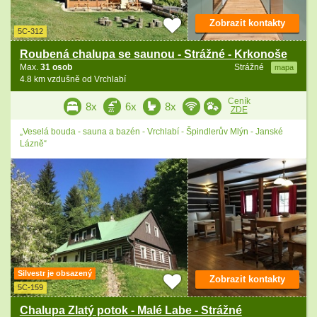
Zobrazit kontakty
5C-312
Roubená chalupa se saunou - Strážné - Krkonoše
Max.
31 osob
Strážné
mapa
4.8 km vzdušně od Vrchlabí
Ceník
8x
6x
8x
ZDE
„Veselá bouda - sauna a bazén - Vrchlabí - Špindlerův Mlýn - Janské
Lázně“
Silvestr je obsazený
Zobrazit kontakty
5C-159
Chalupa Zlatý potok - Malé Labe - Strážné