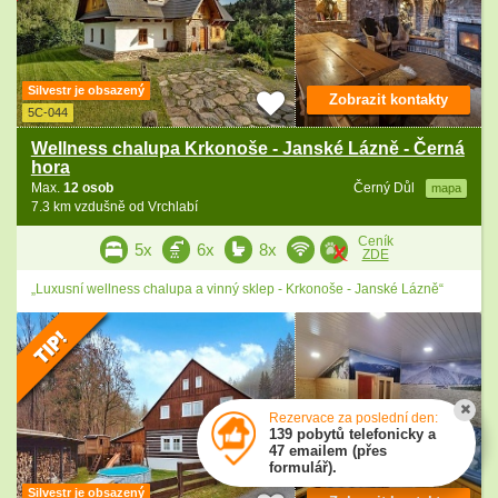
Silvestr je obsazený
Zobrazit kontakty
5C-044
Wellness chalupa Krkonoše - Janské Lázně - Černá
hora
Max.
12 osob
Černý Důl
mapa
7.3 km vzdušně od Vrchlabí
Ceník
5x
6x
8x
ZDE
„Luxusní wellness chalupa a vinný sklep - Krkonoše - Janské Lázně“
Rezervace za poslední den:
139 pobytů telefonicky a
47 emailem (přes
formulář).
Silvestr je obsazený