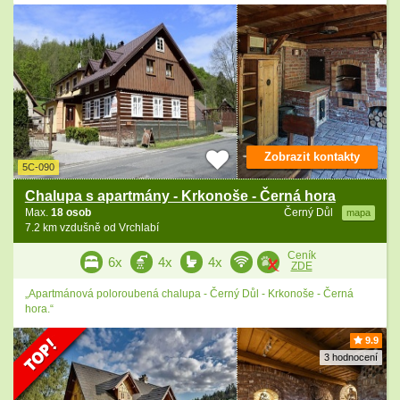
Zobrazit kontakty
5C-090
Chalupa s apartmány - Krkonoše - Černá hora
Max.
18 osob
Černý Důl
mapa
7.2 km vzdušně od Vrchlabí
Ceník
6x
4x
4x
ZDE
„Apartmánová poloroubená chalupa - Černý Důl - Krkonoše - Černá
hora.“
9.9
3 hodnocení