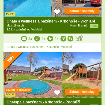
Zobrazit kontakty
5C-084
Chata s wellness a bazénem - Krkonoše - Vrchlabí
Max.
16 osob
Horní Branná
mapa
3.2 km vzdušně od Vrchlabí
Ceník
5x
2x
2x
ZDE
„Chata s wellness a bazénem - Krkonoše - Vrchlabí“
Silvestr je obsazený
Zobrazit kontakty
5C-237
Chalupa s bazénem - Krkonoše - Podhůří