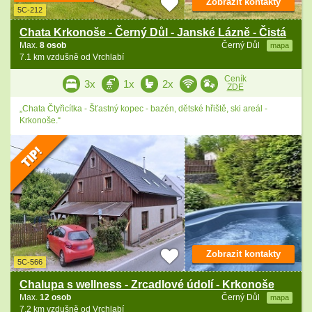
Zobrazit kontakty
5C-212
Chata Krkonoše - Černý Důl - Janské Lázně - Čistá
Max.
8 osob
Černý Důl
mapa
7.1 km vzdušně od Vrchlabí
Ceník
3x
1x
2x
ZDE
„Chata Čtyřicítka - Šťastný kopec - bazén, dětské hřiště, ski areál -
Krkonoše.“
Zobrazit kontakty
5C-566
Chalupa s wellness - Zrcadlové údolí - Krkonoše
Max.
12 osob
Černý Důl
mapa
7.2 km vzdušně od Vrchlabí