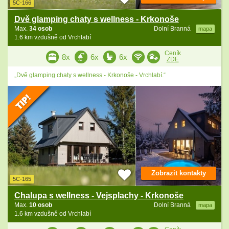
5C-166
Dvě glamping chaty s wellness - Krkonoše
Max.
34 osob
Dolní Branná
mapa
1.6 km vzdušně od Vrchlabí
Ceník
8x
6x
6x
ZDE
„Dvě glamping chaty s wellness - Krkonoše - Vrchlabí.“
Zobrazit kontakty
5C-165
Chalupa s wellness - Vejsplachy - Krkonoše
Max.
10 osob
Dolní Branná
mapa
1.6 km vzdušně od Vrchlabí