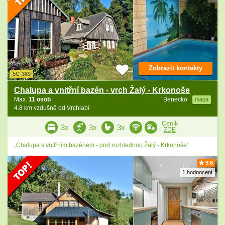
Zobrazit kontakty
5C-389
Chalupa a vnitřní bazén - vrch Žalý - Krkonoše
Max.
11 osob
Benecko
mapa
4.8 km vzdušně od Vrchlabí
Ceník
3x
3x
3x
ZDE
„Chalupa s vnitřním bazénem - pod rozhlednou Žalý - Krkonoše“
9.6
1 hodnocení