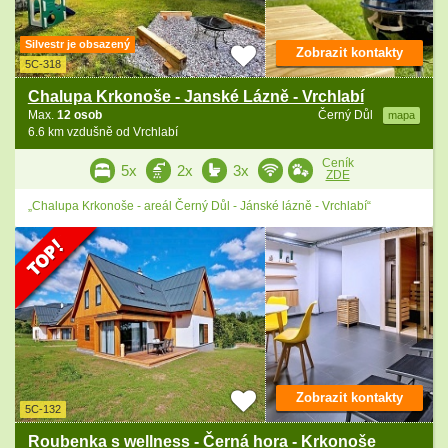
Silvestr je obsazený
Zobrazit kontakty
5C-318
Chalupa Krkonoše - Janské Lázně - Vrchlabí
Max.
12 osob
Černý Důl
mapa
6.6 km vzdušně od Vrchlabí
Ceník
5x
2x
3x
ZDE
„Chalupa Krkonoše - areál Černý Důl - Jánské lázně - Vrchlabí“
Zobrazit kontakty
5C-132
Roubenka s wellness - Černá hora - Krkonoše