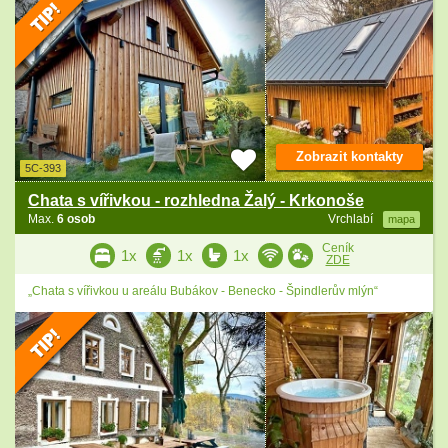
Zobrazit kontakty
5C-393
Chata s vířivkou - rozhledna Žalý - Krkonoše
Max.
6 osob
Vrchlabí
mapa
Ceník
1x
1x
1x
ZDE
„Chata s vířivkou u areálu Bubákov - Benecko - Špindlerův mlýn“