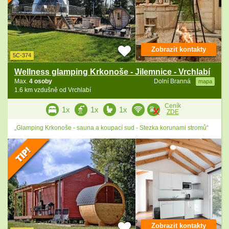
Zobrazit kontakty
5C-374
Wellness glamping Krkonoše - Jilemnice - Vrchlabí
Max.
4 osoby
Dolní Branná
mapa
1.6 km vzdušně od Vrchlabí
Ceník
1x
1x
1x
ZDE
„Glamping Krkonoše - sauna a koupací sud - Stezka korunami stromů“
Zobrazit kontakty