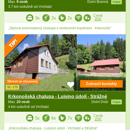
Max.
9 osob
Dolní Branná
mapa
3.7 km vzdušně od Vrchlabí
Ceník
3x
2x
2x
ZDE
„Stylová poloroubená chalupa s venkovním bazénem - Krkonoše“
Silvestr je obsazený
Zobrazit kontakty
5C-175
Krkonošská chalupa - Luisino údolí - Strážné
Max.
20 osob
Dolní Dvůr
mapa
4 km vzdušně od Vrchlabí
Ceník
5x
6x
7x
ZDE
„Krkonošská chalupa - Luisino údolí - Vrchlabí a Strážné“