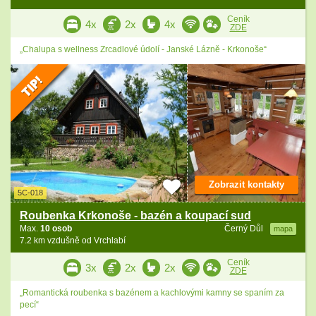
Ceník
4x
2x
4x
ZDE
„Chalupa s wellness Zrcadlové údolí - Janské Lázně - Krkonoše“
Zobrazit kontakty
5C-018
Roubenka Krkonoše - bazén a koupací sud
Max.
10 osob
Černý Důl
mapa
7.2 km vzdušně od Vrchlabí
Ceník
3x
2x
2x
ZDE
„Romantická roubenka s bazénem a kachlovými kamny se spaním za
pecí“