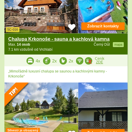
Zobrazit kontakty
5C-016
Chalupa Krkonoše - sauna a kachlová kamna
Max.
14 osob
Černý Důl
mapa
7.1 km vzdušně od Vrchlabí
Ceník
4x
2x
2x
ZDE
„Mimořádně luxusní chalupa se saunou a kachlovými kamny -
Krkonoše“
Silvestr je obsazený