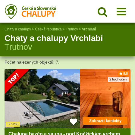
Chaty a chalupy
>
Česká republika
>
Trutnov
>
Vrchlabí
Chaty a chalupy Vrchlabí
Trutnov
Počet nalezených objektů: 7.
9.8
2 hodnocení
Zobrazit kontakty
5C-265
Chalupa bazén a sauna - pod Kněžickým vrchem