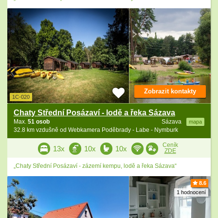
Zobrazit kontakty
1C-020
Chaty Střední Posázaví - lodě a řeka Sázava
Max.
51 osob
Sázava
mapa
32.8 km vzdušně od Webkamera Poděbrady - Labe - Nymburk
Ceník
13x
10x
10x
ZDE
„Chaty Střední Posázaví - zázemí kempu, lodě a řeka Sázava“
8.6
1 hodnocení