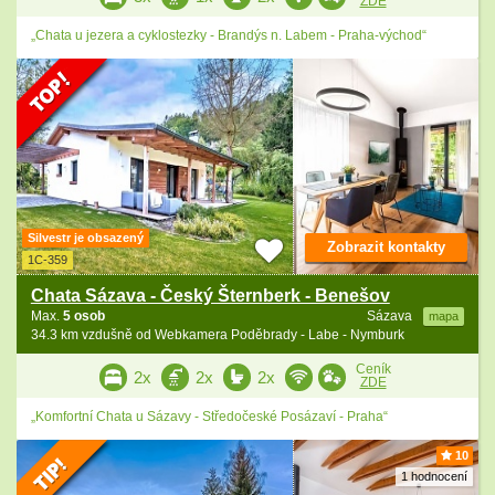
ZDE
„Chata u jezera a cyklostezky - Brandýs n. Labem - Praha-východ“
Silvestr je obsazený
Zobrazit kontakty
1C-359
Chata Sázava - Český Šternberk - Benešov
Max.
5 osob
Sázava
mapa
34.3 km vzdušně od Webkamera Poděbrady - Labe - Nymburk
Ceník
2x
2x
2x
ZDE
„Komfortní Chata u Sázavy - Středočeské Posázaví - Praha“
10
1 hodnocení