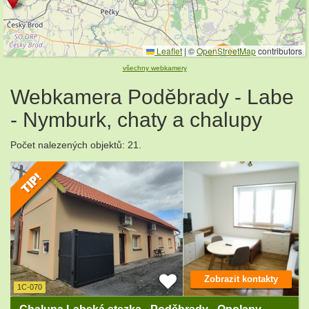
Leaflet
|
©
OpenStreetMap
contributors
2
všechny webkamery
Webkamera Poděbrady - Labe
- Nymburk, chaty a chalupy
Počet nalezených objektů: 21.
Zobrazit kontakty
1C-070