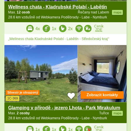
Wellness chata - Kladrubské Polabí - Labětín
Max.
12 osob
Řečany nad Labem
mapa
28.6 km vzdušně od Webkamera Poděbrady - Labe - Nymburk
Ceník
4x
1x
2x
ZDE
„Wellness chata Kladrubské Polabí - Labětín - Středočeský kraj“
Silvestr je obsazený
Zobrazit kontakty
1C-369
Glamping v přírodě - jezero Lhota - Park Mirakulum
Max.
2 osoby
Tuřice
mapa
28.8 km vzdušně od Webkamera Poděbrady - Labe - Nymburk
Ceník
1x
1x
1x
ZDE