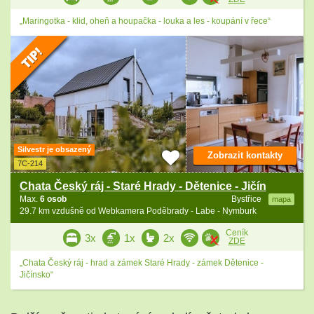
„Maringotka - klid, oheň a houpačka - louka a les - koupání v řece“
Silvestr je obsazený
Zobrazit kontakty
7C-214
Chata Český ráj - Staré Hrady - Dětenice - Jičín
Max.
6 osob
Bystřice
mapa
29.7 km vzdušně od Webkamera Poděbrady - Labe - Nymburk
Ceník
3x
1x
2x
ZDE
„Chata Český ráj - hrad a zámek Staré Hrady - zámek Dětenice -
Jičínsko“