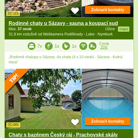
Zobrazit kontakty
1C-115
Rodinné chaty u Sázavy - sauna a koupací sud
Max.
37 osob
Úžice
mapa
31.8 km vzdušně od Webkamera Poděbrady - Labe - Nymburk
Ceník
7x
1x
1x
ZDE
„Rodinné chalupy u Sázavy -4x chata (4 x 10 osob) - Sázava - Kutná
Hora“
Zobrazit kontakty
7C-085
Chaty s bazénem Český ráj - Prachovské skály