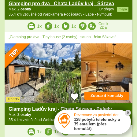
Glamping pro dva - Chata Ladův kraj - Sázava
Max.
2 osoby
Ondřejov
mapa
35.4 km vzdušně od Webkamera Poděbrady - Labe - Nymburk
Ceník
1x
1x
1x
ZDE
„Glamping pro dva - Tiny house (2 osoby) - sauna - řeka Sázava“
Zobrazit kontakty
1C-135
Glamping Ladův kraj - Chata Sázava - Pyšely
Max.
2 osoby
Ondřejov
Rezervace za poslední den:
mapa
128 pobytů telefonicky a
35.4 km vzdušně od Webkamera Poděbrady - Labe - Nymburk
39 emailem (přes
formulář).
Ceník
1x
1x
1x
ZDE