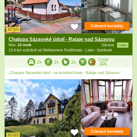
Zobrazit kontakty
1C-023
Chalupa Sázavské údolí - Rataje nad Sázavou
Max.
10 osob
Sázava
mapa
33.6 km vzdušně od Webkamera Poděbrady - Labe - Nymburk
Ceník
2x
2x
2x
ZDE
„Chalupa Sázavské údolí - na turistické trase - Rataje nad Sázavou“
Zobrazit kontakty
1C-112