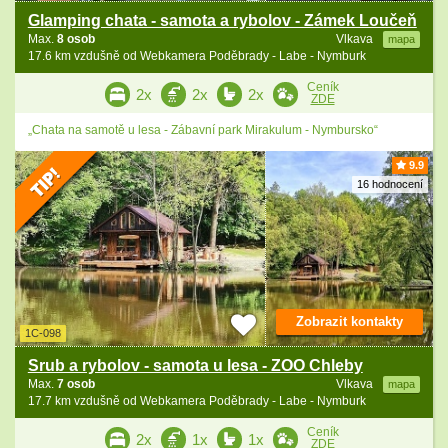
Glamping chata - samota a rybolov - Zámek Loučeň
Max.
8 osob
Vlkava
mapa
17.6 km vzdušně od Webkamera Poděbrady - Labe - Nymburk
Ceník
2x
2x
2x
ZDE
„Chata na samotě u lesa - Zábavní park Mirakulum - Nymbursko“
9.9
16 hodnocení
Zobrazit kontakty
1C-098
Srub a rybolov - samota u lesa - ZOO Chleby
Max.
7 osob
Vlkava
mapa
17.7 km vzdušně od Webkamera Poděbrady - Labe - Nymburk
Ceník
2x
1x
1x
ZDE