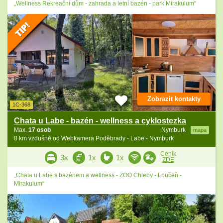
„Wellness Rekreační dům - zahrada a letní bazén - park Mirakulum“
Zobrazit kontakty
1C-368
Chata u Labe - bazén - wellness a cyklostezka
Max.
17 osob
Nymburk
mapa
8 km vzdušně od Webkamera Poděbrady - Labe - Nymburk
Ceník
3x
1x
1x
ZDE
„Chata u Labe s bazénem a wellness - ZOO Chleby - Loučeň -
Mirakulum“