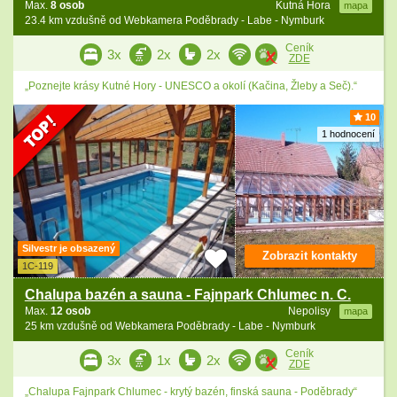
Max.
8 osob
Kutná Hora
mapa
23.4 km vzdušně od Webkamera Poděbrady - Labe - Nymburk
Ceník
3x
2x
2x
ZDE
„Poznejte krásy Kutné Hory - UNESCO a okolí (Kačina, Žleby a Seč).“
10
1 hodnocení
Silvestr je obsazený
Zobrazit kontakty
1C-119
Chalupa bazén a sauna - Fajnpark Chlumec n. C.
Max.
12 osob
Nepolisy
mapa
25 km vzdušně od Webkamera Poděbrady - Labe - Nymburk
Ceník
3x
1x
2x
ZDE
„Chalupa Fajnpark Chlumec - krytý bazén, finská sauna - Poděbrady“