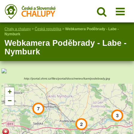
Chaty a chalupy
>
Česká republika
>
Webkamera Poděbrady - Labe -
Nymburk
Webkamera Poděbrady - Labe -
Nymburk
http://portal.chmi.cz/files/portal/docs/meteo/kam/podebrady.jpg
+
−
7
3
2