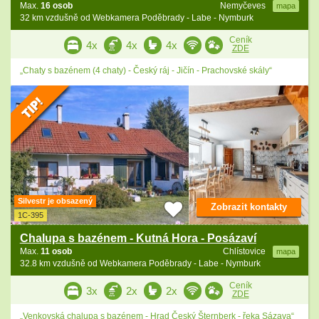
Max.
16 osob
Nemyčeves
mapa
32 km vzdušně od Webkamera Poděbrady - Labe - Nymburk
Ceník
4x
4x
4x
ZDE
„Chaty s bazénem (4 chaty) - Český ráj - Jičín - Prachovské skály“
Silvestr je obsazený
Zobrazit kontakty
1C-395
Chalupa s bazénem - Kutná Hora - Posázaví
Max.
11 osob
Chlístovice
mapa
32.8 km vzdušně od Webkamera Poděbrady - Labe - Nymburk
Ceník
3x
2x
2x
ZDE
„Venkovská chalupa s bazénem - Hrad Český Šternberk - řeka Sázava“