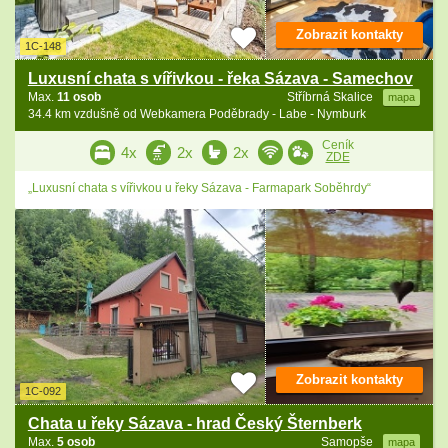
Zobrazit kontakty
1C-148
Luxusní chata s vířivkou - řeka Sázava - Samechov
Max.
11 osob
Stříbrná Skalice
mapa
34.4 km vzdušně od Webkamera Poděbrady - Labe - Nymburk
Ceník
4x
2x
2x
ZDE
„Luxusní chata s vířivkou u řeky Sázava - Farmapark Soběhrdy“
Zobrazit kontakty
1C-092
Chata u řeky Sázava - hrad Český Šternberk
Max.
5 osob
Samopše
mapa