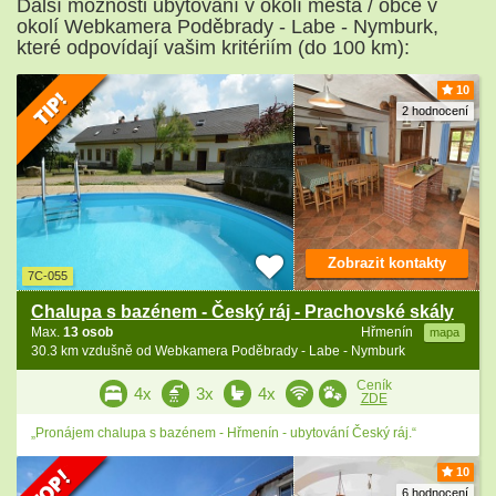
Další možnosti ubytování v okolí města / obce v
okolí Webkamera Poděbrady - Labe - Nymburk,
které odpovídají vašim kritériím (do 100 km):
10
2 hodnocení
Zobrazit kontakty
7C-055
Chalupa s bazénem - Český ráj - Prachovské skály
Max.
13 osob
Hřmenín
mapa
30.3 km vzdušně od Webkamera Poděbrady - Labe - Nymburk
Ceník
4x
3x
4x
ZDE
„Pronájem chalupa s bazénem - Hřmenín - ubytování Český ráj.“
10
6 hodnocení