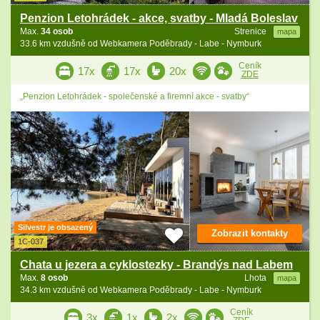
Penzion Letohrádek - akce, svatby - Mladá Boleslav
Max.
34 osob
Strenice
mapa
33.6 km vzdušně od Webkamera Poděbrady - Labe - Nymburk
Ceník
17x
17x
20x
ZDE
„Penzion Letohrádek - společenské a firemní akce - svatby“
Silvestr je obsazený
Zobrazit kontakty
1C-037
Chata u jezera a cyklostezky - Brandýs nad Labem
Max.
8 osob
Lhota
mapa
34.3 km vzdušně od Webkamera Poděbrady - Labe - Nymburk
Ceník
3x
1x
2x