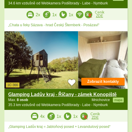
34.6 km vzdušně od Webkamera Poděbrady - Labe - Nymburk
Ceník
2x
1x
1x
ZDE
„Chata u řeky Sázava - hrad Český Šternberk - Posázaví“
Zobrazit kontakty
1C-366
Glamping Ladův kraj - Říčany - zámek Konopiště
Max.
8 osob
Mnichovice
mapa
35.3 km vzdušně od Webkamera Poděbrady - Labe - Nymburk
Ceník
4x
1x
1x
ZDE
„Glamping Ladův kraj = Jabloňový posed + Levandulový posed“