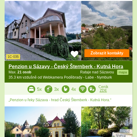
Zobrazit kontakty
1C-035
Penzion u Sázavy - Český Šternberk - Kutná Hora
Max.
21 osob
Rataje nad Sázavou
mapa
35.3 km vzdušně od Webkamera Poděbrady - Labe - Nymburk
Ceník
5x
3x
4x
ZDE
„Penzion u řeky Sázava - hrad Český Šternberk - Kutná Hora.“