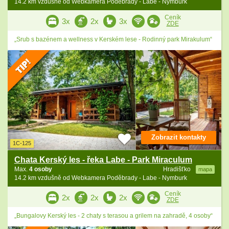
14.2 km vzdušně od Webkamera Poděbrady - Labe - Nymburk
Ceník
3x
2x
3x
ZDE
„Srub s bazénem a wellness v Kerském lese - Rodinný park Mirakulum“
Zobrazit kontakty
1C-125
Chata Kerský les - řeka Labe - Park Miraculum
Max.
4 osoby
Hradišťko
mapa
14.2 km vzdušně od Webkamera Poděbrady - Labe - Nymburk
Ceník
2x
2x
2x
ZDE
„Bungalovy Kerský les - 2 chaty s terasou a grilem na zahradě, 4 osoby“