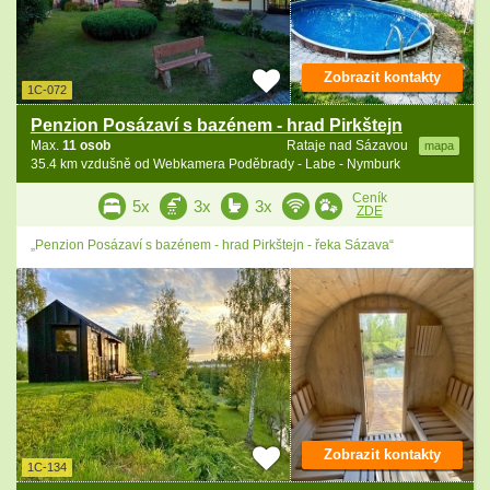
Zobrazit kontakty
1C-072
Penzion Posázaví s bazénem - hrad Pirkštejn
Max.
11 osob
Rataje nad Sázavou
mapa
35.4 km vzdušně od Webkamera Poděbrady - Labe - Nymburk
Ceník
5x
3x
3x
ZDE
„Penzion Posázaví s bazénem - hrad Pirkštejn - řeka Sázava“
Zobrazit kontakty
1C-134