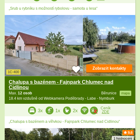
„Srub u rybníku s možností rybolovu - samota u lesa“
Zobrazit kontakty
1C-400
Chalupa s bazénem - Fajnpark Chlumec nad
Cidlinou
Max.
12 osob
Běrunice
mapa
18.4 km vzdušně od Webkamera Poděbrady - Labe - Nymburk
Ceník
3x
1x
2x
ZDE
„Chalupa s bazénem a vířivkou - Fajnpark Chlumec nad Cidlinou“
9.6
1 hodnocení