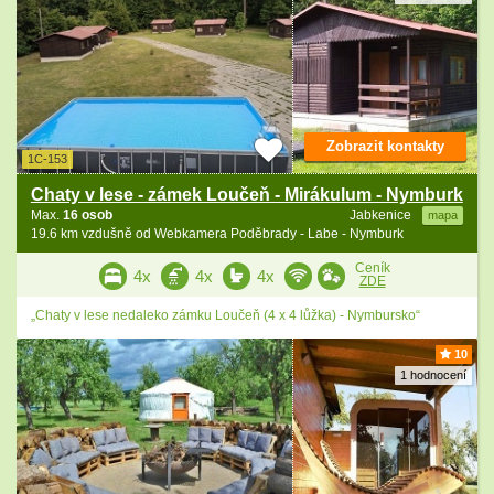
Zobrazit kontakty
1C-153
Chaty v lese - zámek Loučeň - Mirákulum - Nymburk
Max.
16 osob
Jabkenice
mapa
19.6 km vzdušně od Webkamera Poděbrady - Labe - Nymburk
Ceník
4x
4x
4x
ZDE
„Chaty v lese nedaleko zámku Loučeň (4 x 4 lůžka) - Nymbursko“
10
1 hodnocení