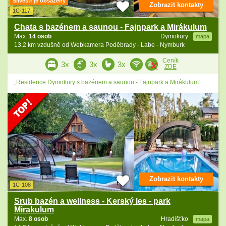
Silvestr je obsazený
Zobrazit kontakty
1C-117
Chata s bazénem a saunou - Fajnpark a Mirákulum
Max.
14 osob
Dymokury
mapa
13.2 km vzdušně od Webkamera Poděbrady - Labe - Nymburk
Ceník
3x
3x
3x
ZDE
„Residence Dymokury s bazénem a saunou - Fajnpark a Mirákulum“
Zobrazit kontakty
1C-108
Srub bazén a wellness - Kerský les - park
Mirakulum
Max.
8 osob
Hradišťko
mapa