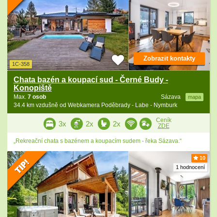
Zobrazit kontakty
1C-358
Chata bazén a koupací sud - Černé Budy -
Konopiště
Max.
7 osob
Sázava
mapa
34.4 km vzdušně od Webkamera Poděbrady - Labe - Nymburk
Ceník
3x
2x
2x
ZDE
„Rekreační chata s bazénem a koupacím sudem - řeka Sázava.“
10
1 hodnocení