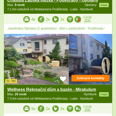
Chalupa Labská stezka - Poděbrady - Opolany
Max.
9 osob
Opolany
mapa
7.1 km vzdušně od Webkamera Poděbrady - Labe - Nymburk
Ceník
4x
2x
2x
ZDE
„Apartmány Opolany (2 apartmány) - dům s parkováním - Poděbrady.“
Zobrazit kontakty
1C-392
Wellness Rekreační dům a bazén - Mirakulum
Max.
20 osob
Nymburk
mapa
7.3 km vzdušně od Webkamera Poděbrady - Labe - Nymburk
Ceník
5x
2x
2x
ZDE