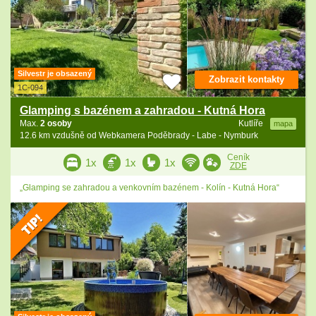
Silvestr je obsazený
Zobrazit kontakty
1C-094
Glamping s bazénem a zahradou - Kutná Hora
Max.
2 osoby
Kutlíře
mapa
12.6 km vzdušně od Webkamera Poděbrady - Labe - Nymburk
Ceník
1x
1x
1x
ZDE
„Glamping se zahradou a venkovním bazénem - Kolín - Kutná Hora“