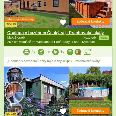
Silvestr je obsazený
Zobrazit kontakty
7C-175
Chalupa s bazénem Český ráj - Prachovské skály
Max.
6 osob
Kozojedy
mapa
26.5 km vzdušně od Webkamera Poděbrady - Labe - Nymburk
Ceník
2x
1x
1x
ZDE
„Chalupa s bazénem Český ráj a vinný sklípek - Prachovské skály“
Zobrazit kontakty
1C-139