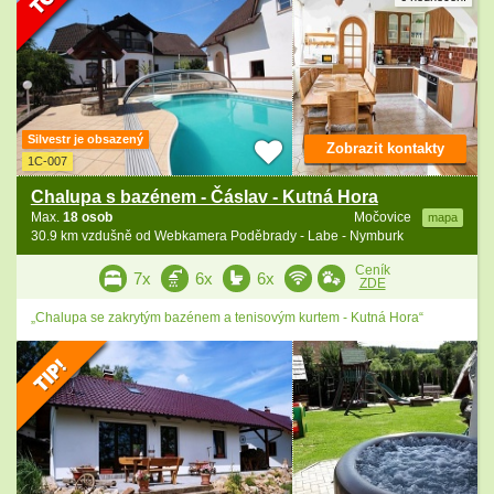
Silvestr je obsazený
Zobrazit kontakty
1C-007
Chalupa s bazénem - Čáslav - Kutná Hora
Max.
18 osob
Močovice
mapa
30.9 km vzdušně od Webkamera Poděbrady - Labe - Nymburk
Ceník
7x
6x
6x
ZDE
„Chalupa se zakrytým bazénem a tenisovým kurtem - Kutná Hora“