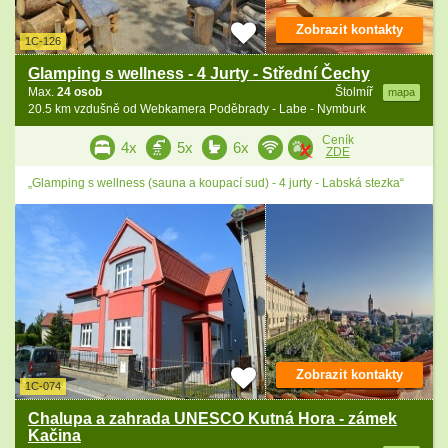
Zobrazit kontakty
1C-126
Glamping s wellness - 4 Jurty - Střední Čechy
Max.
24 osob
Štolmíř
mapa
20.5 km vzdušně od Webkamera Poděbrady - Labe - Nymburk
Ceník
4x
5x
6x
ZDE
„Glamping s wellness (sauna a koupací sud) - 4 jurty - Labská stezka“
Zobrazit kontakty
1C-074
Chalupa a zahrada UNESCO Kutná Hora - zámek
Kačina