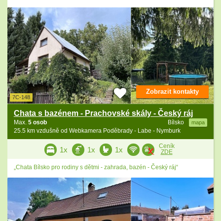
Zobrazit kontakty
7C-148
Chata s bazénem - Prachovské skály - Český ráj
Max.
5 osob
Bílsko
mapa
25.5 km vzdušně od Webkamera Poděbrady - Labe - Nymburk
Ceník
1x
1x
1x
ZDE
„Chata Bílsko pro rodiny s dětmi - zahrada, bazén - Český ráj“