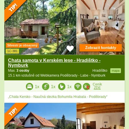
Silvestr je obsazený
Zobrazit kontakty
1C-381
Chata samota v Kerském lese - Hradištko -
Nymburk
Max.
3 osoby
Hradištko
mapa
15.1 km vzdušně od Webkamera Poděbrady - Labe - Nymburk
Ceník
1x
1x
1x
ZDE
„Chata Kersko - Naučná stezka Bohumila Hrabala - Poděbrady“